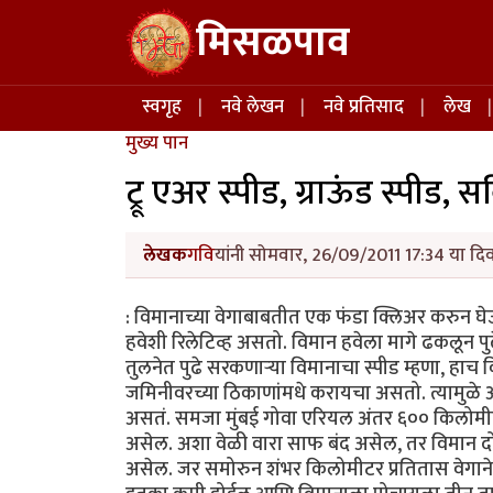
Skip to main content
मिसळपाव
Main navigation
स्वगृह
नवे लेखन
नवे प्रतिसाद
लेख
मुख्य पान
ट्रू एअर स्पीड, ग्राऊंड स्पीड, सर
लेखक
गवि
यांनी सोमवार, 26/09/2011 17:34 या दिव
: विमानाच्या वेगाबाबतीत एक फंडा क्लिअर करुन घे
हवेशी रिलेटिव्ह असतो. विमान हवेला मागे ढकलून पुढे ज
तुलनेत पुढे सरकणार्‍या विमानाचा स्पीड म्हणा, हाच
जमिनीवरच्या ठिकाणांमधे करायचा असतो. त्यामुळे आप
असतं. समजा मुंबई गोवा एरियल अंतर ६०० किलोमीट
असेल. अशा वेळी वारा साफ बंद असेल, तर विमान दो
असेल. जर समोरुन शंभर किलोमीटर प्रतितास वेगाने 