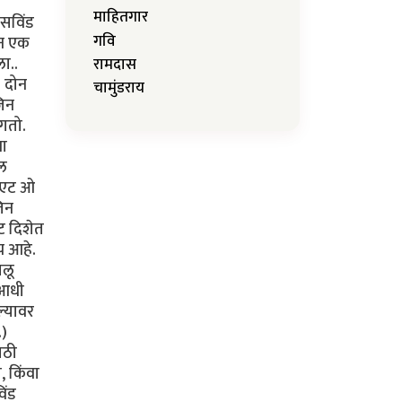
माहितगार
ॉसविंड
गवि
ून एक
ा..
रामदास
. दोन
चामुंडराय
जिन
ंगतो.
या
नल
 "एट ओ
जिन
ट दिशेत
च आहे.
ालू
 आधी
ल्यावर
.)
ाठी
, किंवा
िंड