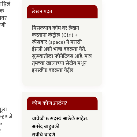
ाहिलं
नक
लेखन मदत
ावर
षणी
मिसळपाव.कॉम वर लेखन
करताना कंट्रोल (Ctrl) +
स्पेसबार (space) ने मराठी
इंग्रजी अशी भाषा बदलता येते.
सुरूवातीला फोनेटिक्स आहे. मात्र
तुमच्या खात्याच्या सेटींग मधून
इनस्क्रीप्ट बदलता येईल.
कोण कोण आलंय?
जूला
 म्हणजे
यावेळी 6 सदस्यं आलेले आहेत.
ऑफ
अमरेंद्र बाहुबली
र
रात्रीचे चांदणे