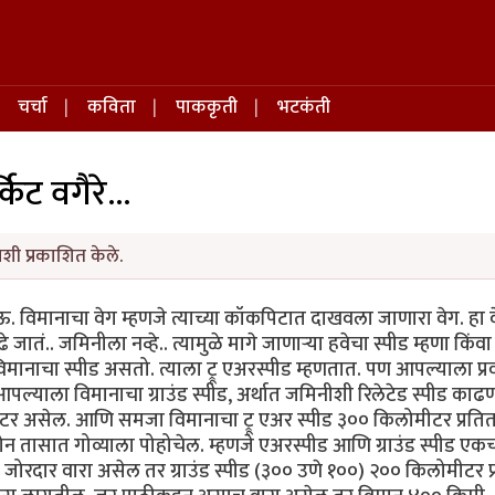
चर्चा
कविता
पाककृती
भटकंती
्किट वगैरे...
शी प्रकाशित केले.
ऊ. विमानाचा वेग म्हणजे त्याच्या कॉकपिटात दाखवला जाणारा वेग. हा 
ातं.. जमिनीला नव्हे.. त्यामुळे मागे जाणार्‍या हवेचा स्पीड म्हणा किंवा 
 विमानाचा स्पीड असतो. त्याला ट्रू एअरस्पीड म्हणतात. पण आपल्याला प्
ल्याला विमानाचा ग्राउंड स्पीड, अर्थात जमिनीशी रिलेटेड स्पीड काढण
र असेल. आणि समजा विमानाचा ट्रू एअर स्पीड ३०० किलोमीटर प्रति
न तासात गोव्याला पोहोचेल. म्हणजे एअरस्पीड आणि ग्राउंड स्पीड एक
जोरदार वारा असेल तर ग्राउंड स्पीड (३०० उणे १००) २०० किलोमीटर प