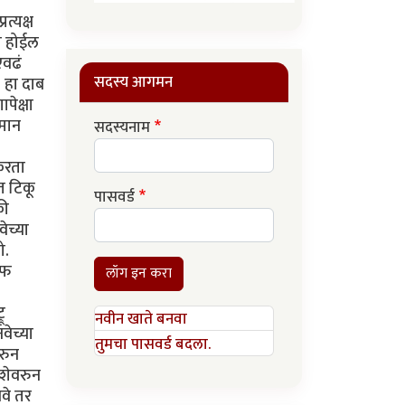
त्यक्ष
ी होईल
एवढं
सदस्य आगमन
. हा दाब
पेक्षा
िमान
सदस्यनाम
करता
ात टिकू
पासवर्ड
की
ेच्या
ो.
ऑफ
लॉग इन करा
ू
नवीन खाते बनवा
वेच्या
तुमचा पासवर्ड बदला.
ोरुन
िशेवरुन
वे तर