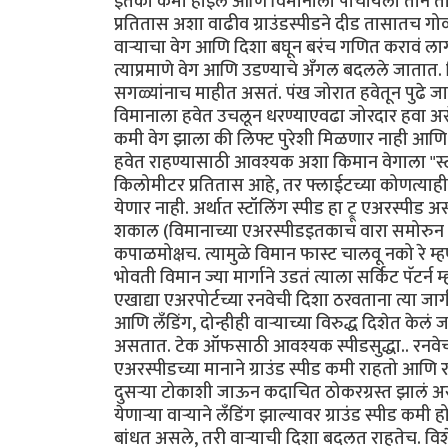
इतका कमी होईल आणि विमानाला पोचायला तीन ता
प्रतितास अशा वाढीव ग्राउंडस्पीडने दीड तासातच गोव्
वार्‍याचा वेग आणि दिशा बघून बरंच गणित करावं ला
त्याप्रमाणे वेग आणि उडण्याचे अँगल बदलले जातात. व
सगळ्यांनाच माहीत असतं. पंख जोरात हवेतून पुढे जातो
विमानाला हवेत उचलून धरण्याएवढा जोरदार हवा असेल
कमी वेग झाला की लिफ्ट पुरेशी मिळणार नाही आणि 
हवेत राहण्यासाठी आवश्यक अशा किमान वेगाला "स्टॉल
किलोमीटर प्रतितास आहे, तर फ्लाईटच्या कोणत्याही 
येणार नाही. अर्थात स्टॉलिंग स्पीड हा ट्रू एअरस्पीड असत
शकाल (विमानाच्या एअरस्पीडइतकाच वारा समोरुन येत
कपाळमोक्षच. त्यामुळे विमान फास्ट चालवू नको रे म्
भोवती विमान ज्या मार्गाने उडतं त्याला सर्किट पॅट
एखाद्या एअरपोर्टच्या रनवेची दिशा ठरवताना त्या जा
आणि लँडिंग, दोन्हीही वार्‍याच्या विरुद्ध दिशेत केलं ज
असतात. टेक ऑफसाठी आवश्यक स्पीडसुद्धा.. रनवेची ल
एअरस्पीडच्या मानाने ग्राउंड स्पीड कमी राहतो आण
दुसर्‍या टोकाशी जाऊन कदाचित ठोकरग्रस्त झालं असतं.
येणार्‍या वार्‍याने लँडिंग झाल्यावर ग्राउंड स्पीड क
बांधत असले, तरी वार्‍याची दिशा बदलत राहतेच. वि