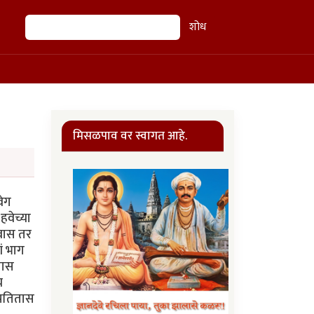
शोध
शोध
मिसळपाव वर स्वागत आहे.
वेग
हवेच्या
रवास तर
ं भाग
तास
च
्रतितास