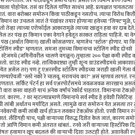
स लागतील. जर पाठीकडून असाच वारा असेल तर विमान ४०० किमी
याला पोहोचेल. तसं वर दिलेलं गणित साधंच आहे. प्रत्यक्षात पायलटला प्र
गतं. वारा बरोब्बर समोरुन किंवा पाठीकडून नसतोच. त्याचा विरोध कित
िमान वर उचललं जातं ते पंखांवर तयार होणार्‍या हवेच्या "लिफ्ट"मुळे, 
 तेव्हा त्याच्या एरोफॉईल आकारामुळे त्याच्या खालून हवा वर दाब देते
 तर पंख हा किमान एका वेगाने हवेतून सरकत राहिला पाहिजे. या वेगा
पंख (अर्थात विमान) खाली कोसळणार. म्हणजेच "स्टॉल" होणार. या व
िंग स्पीड" म्हणतात. समजा तुमच्या विमानाचा स्टॉलिंग स्पीड दोनशे
स्टेजमधे (जमिनीवरील चालणे वगळून) तुम्हाला २०० पेक्षा कमी स्पीड 
ो. ग्राउंड स्पीड नव्हे. तात्विकदृष्ट्या तुम्ही शून्य ग्राउंडस्पीडमधे आकाश
 असेल तर) पण ट्रू एअरस्पीड स्टॉलिंग स्पीडच्या जराही खाली गेला 
हणण्याऐवजी "स्लो नको रे चालवू. मरायचंय का?" असं म्हणावं लागतं. रनव
र्न म्हणतात. सर्किट पॅटर्न हा सर्व एअरपोर्टसमधे जवळजवळ सारखाच असत
गी वारा कसा वाहतो याचं अनेक वर्षांचं रेकॉर्ड पाहतात. विमानाचा टेक
ातं. कारण.. ? वर म्हटल्याप्रमाणे विमानाचे सर्व स्पीड हे हवेशी रिलेटिव्ह
ांबी अर्थातच मर्यादित असते. त्यामुळे वारा समोरुन येत असला तर ट्र
ि रनवेवरची कमी लांबी खर्च होऊन लवकर टेकऑफ होतो. एरवी विमान रन
 लँडिंगही याच, पक्षी वार्‍याच्या विरुद्ध दिशेत केलं जातं, कारण सम
मी होतो आणि विमान कमी अंतरात थांबतं.. रनवे जरी वार्‍याच्या हिस्टॉरिक द
शेषतः हवामान खूप बदललं की वार्‍याची दिशा उलटही होते. अशावेळी रन