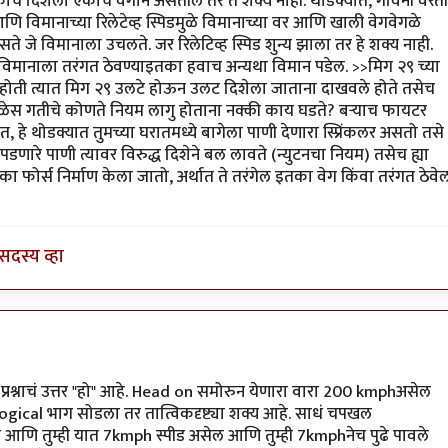
ाच दिशेला एकाच वेगाने असतील तर ते शक्य नाही. थोडक्यात, गविंनी वरती
ा आणि विमानाच्या रिलेटेव्ह स्पिडमुळे विमानाच्या वर आणि खाली वेगवेगळे
असते जे विमानाला उचलते. जर रिलेटिव्ह स्पिड शुन्य झाला तर हे शक्य नाही.
 तो विमानाला तरंगत ठेवण्याइतका हवाच अन्यथा विमान पडेल. >>मिग २९ च्या
 होती त्यात मिग २९ उलटे होऊन उलट दिशेला जाताना दाखवले होते तसेच
ेळेस गतीचे कोणते नियम लागु होताना नक्की काय घडते? बर्‍याच फायटर
, हे थोडक्यात तुमच्या घरातमध्ये बागेला पाणी देणारा स्प्रिंकलर असतो तसे
पडणारे पाणी त्यावर विरुद्ध दिशेने बल लावते (न्युटनचा नियम) तसेच ह्या
 फोर्स निर्माण केला जातो, अर्थात ते तरंगेल इतका वेग किंवा तरंगत ठेवे
सदस्य व्हा
गाने
by
विजुभाऊ
ा प्रश्नाचं उत्तर "हो" आहे. Head on समोरुन येणारा वारा 200 kmphअसेल
ogical भाग सोडला तर तात्विकदृष्ट्या शक्य आहे. साधं चपखल
ट्टा आणि तुम्ही यात 7kmph स्पीड असेल आणि तुम्ही 7kmphनेच पुढे पावले