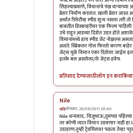
फॅक्टर्स आहेत.) पण वारा आणी विमान एक
लिहल्याप्रमाणे, विमानाचे पंख वार्‍याच्य
प्रेशर निर्माण करतात. खाली प्रेशर जास्त 
अर्थात रिलेटीव्ह स्पीड शुन्य नसला तरी
बाबतीत डिस्कव्हरीवर एक फिल्म पाहिली
उभे राहून आडव्या दिशेत उडत होते अशाव
विमानांमध्ये हाय स्पीड जेट नोझल्स असतात
असते. स्प्रिंकलर गोल फिरतो कारण बाहेर 
जेट्स मुळे विमान एका दिशेला जाईल इतका
इतके बल असलेला/ले जेट्स हवेच.
प्रतिसाद देण्यासाठी
लॉग इन करा
किंवा
Nile
सोमवार, 26/09/2011 20:40
गवि
In reply to
एक शंका. वारा २०० किमी वे
Nile धन्यवाद.. विजुभाऊ,तुमच्या पहिल्य
तर कोणी त्यात विमान उडवणार नाही हा l
उदाहरण.तुम्ही ट्रेडमिलवर पळता तेव्हा प