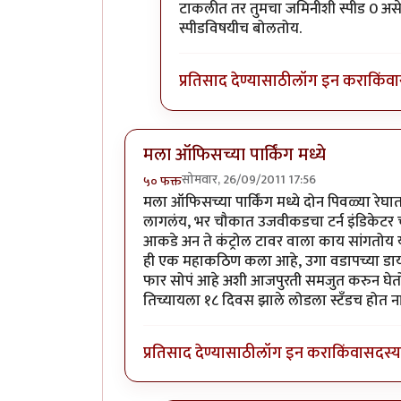
टाकलीत तर तुमचा जमिनीशी स्पीड 0 असेल 
स्पीडविषयीच बोलतोय.
प्रतिसाद देण्यासाठी
लॉग इन करा
किंवा
मला ऑफिसच्या पार्किंग मध्ये
सोमवार, 26/09/2011 17:56
५० फक्त
मला ऑफिसच्या पार्किंग मध्ये दोन पिवळ्या रेघा
लागलंय, भर चौकात उजवीकडचा टर्न इंडिकेटर चालु
आकडे अन ते कंट्रोल टावर वाला काय सांगतोय 
ही एक महाकठिण कला आहे, उगा वडापच्या डायवर सा
फार सोपं आहे अशी आजपुरती समजुत करुन घेतो, उद्
तिच्यायला १८ दिवस झाले लोडला स्टँडच होत ना
प्रतिसाद देण्यासाठी
लॉग इन करा
किंवा
सदस्य 