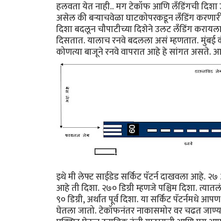
हलवता येत नाही.. मग टेकॉफ आणि लँडिंगची दिशा उलट
असेल की बर्‍याचवेळा घाटकोपरकडून लँडिंग करणा
दिशा बदलून चौपाटीच्या दिशेने उलट लँडिंग करायल
दिसतात. यालाच रनवे बदलला असं म्हणतात. मुंबई कंट
कोणत्या बाजूने रनवे वापरात आहे हे सांगत असते. आता
इथे मी लेफ्ट साईडेड सर्किट पॅटर्न दाखवला आहे. २७ आ
आहे ती दिशा. २७० डिग्री म्हणजे पश्चिम दिशा. त्यात
९० डिग्री, अर्थात पूर्व दिशा. या सर्किट पॅटर्नमधे 
घेतला जातो. टेकॉफनंतर नाकासमोर वर चढत जाण्य