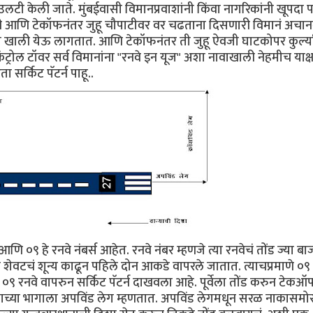
ी केली जाते. मुंबईवासी विमानप्रवाशांनी किंवा नागरिकांनी खूपदा प
री आणि टेकॉफनंतर जुहू चौपाटीवर वर चढताना दिसणारी विमानं अचा
ा खाली येऊ लागतात. आणि टेकॉफनंतर ती जुहू ऐवजी घाटकोपर कुर्ल्य
्रोल टॉवर सर्व विमानांना "रनवे इन यूज" अशा नावाखाली नेहमीच याक्
 सर्किट पॅटर्न पाहू..
णि ०९ हे रनवे नंबर्स आहेत. रनवे नंबर म्हणजे त्या रनवेचं तोंड ज्या बा
लं शेवटचं शून्य काढून पहिले दोन आकडे वापरले जातात. त्याचप्रमाणे ०९
आपण ०९ रनवे वापरुन सर्किट पॅटर्न दाखवला आहे. पूर्वेला तोंड करुन टेक
ाच्या भागाला अपविंड लेग म्हणतात. अपविंड लेगमधून सरळ नाकासमो