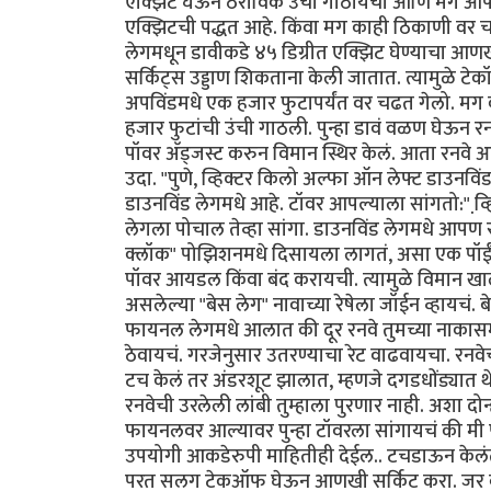
एक्झिट घेऊन ठराविक उंची गाठायची आणि मग आपल्
एक्झिटची पद्धत आहे. किंवा मग काही ठिकाणी वर चढ
लेगमधून डावीकडे ४५ डिग्रीत एक्झिट घेण्याचा आण
सर्किट्स उड्डाण शिकताना केली जातात. त्यामुळे टेक
अपविंडमधे एक हजार फुटापर्यंत वर चढत गेलो. मग 
हजार फुटांची उंची गाठली. पुन्हा डावं वळण घेऊन र
पॉवर अ‍ॅड्जस्ट करुन विमान स्थिर केलं. आता रनवे
उदा. "पुणे, व्हिक्टर किलो अल्फा ऑन लेफ्ट डाउनविंड
डाउनविंड लेगमधे आहे. टॉवर आपल्याला सांगतो:" व्हि
लेगला पोचाल तेव्हा सांगा. डाउनविंड लेगमधे आपण
क्लॉक" पोझिशनमधे दिसायला लागतं, असा एक पॉईंट य
पॉवर आयडल किंवा बंद करायची. त्यामुळे विमान 
असलेल्या "बेस लेग" नावाच्या रेषेला जॉईन व्हाय
फायनल लेगमधे आलात की दूर रनवे तुमच्या नाकासमो
ठेवायचं. गरजेनुसार उतरण्याचा रेट वाढवायचा. रन
टच केलं तर अंडरशूट झालात, म्हणजे दगडधोंड्यात थे
रनवेची उरलेली लांबी तुम्हाला पुरणार नाही. अशा दोन्ह
फायनलवर आल्यावर पुन्हा टॉवरला सांगायचं की मी 
उपयोगी आकडेरुपी माहितीही देईल.. टचडाऊन केलंत क
परत सलग टेकऑफ घेऊन आणखी सर्किट करा. जर बा