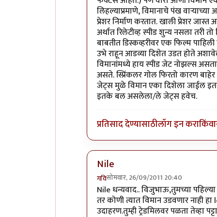
फॅक्टर्स आहेत.) पण वारा आणी विमान एक
लिहल्याप्रमाणे, विमानाचे पंख वार्‍याच्य
प्रेशर निर्माण करतात. खाली प्रेशर जास्त 
अर्थात रिलेटीव्ह स्पीड शुन्य नसला तरी
बाबतीत डिस्कव्हरीवर एक फिल्म पाहिली
उभे राहून आडव्या दिशेत उडत होते अशाव
विमानांमध्ये हाय स्पीड जेट नोझल्स असतात
असते. स्प्रिंकलर गोल फिरतो कारण बाहेर 
जेट्स मुळे विमान एका दिशेला जाईल इतका
इतके बल असलेला/ले जेट्स हवेच.
प्रतिसाद देण्यासाठी
लॉग इन करा
किंवा
Nile
सोमवार, 26/09/2011 20:40
गवि
In reply to
एक शंका. वारा २०० किमी वे
Nile धन्यवाद.. विजुभाऊ,तुमच्या पहिल्य
तर कोणी त्यात विमान उडवणार नाही हा l
उदाहरण.तुम्ही ट्रेडमिलवर पळता तेव्हा प