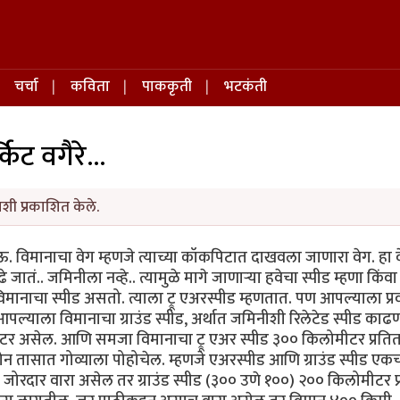
चर्चा
कविता
पाककृती
भटकंती
्किट वगैरे...
शी प्रकाशित केले.
ऊ. विमानाचा वेग म्हणजे त्याच्या कॉकपिटात दाखवला जाणारा वेग. हा 
ातं.. जमिनीला नव्हे.. त्यामुळे मागे जाणार्‍या हवेचा स्पीड म्हणा किंवा 
 विमानाचा स्पीड असतो. त्याला ट्रू एअरस्पीड म्हणतात. पण आपल्याला प्
ल्याला विमानाचा ग्राउंड स्पीड, अर्थात जमिनीशी रिलेटेड स्पीड काढण
र असेल. आणि समजा विमानाचा ट्रू एअर स्पीड ३०० किलोमीटर प्रति
न तासात गोव्याला पोहोचेल. म्हणजे एअरस्पीड आणि ग्राउंड स्पीड एक
जोरदार वारा असेल तर ग्राउंड स्पीड (३०० उणे १००) २०० किलोमीटर प