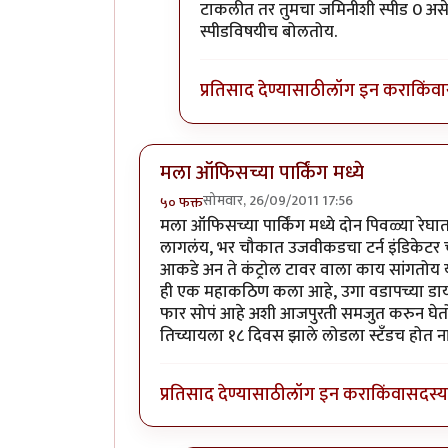
टाकलीत तर तुमचा जमिनीशी स्पीड 0 असेल 
स्पीडविषयीच बोलतोय.
प्रतिसाद देण्यासाठी
लॉग इन करा
किंवा
मला ऑफिसच्या पार्किंग मध्ये
सोमवार, 26/09/2011 17:56
५० फक्त
मला ऑफिसच्या पार्किंग मध्ये दोन पिवळ्या रेघा
लागलंय, भर चौकात उजवीकडचा टर्न इंडिकेटर चालु
आकडे अन ते कंट्रोल टावर वाला काय सांगतोय 
ही एक महाकठिण कला आहे, उगा वडापच्या डायवर सा
फार सोपं आहे अशी आजपुरती समजुत करुन घेतो, उद्
तिच्यायला १८ दिवस झाले लोडला स्टँडच होत ना
प्रतिसाद देण्यासाठी
लॉग इन करा
किंवा
सदस्य 