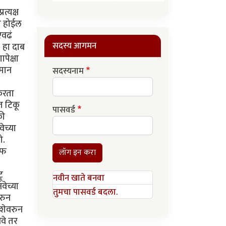
त्यक्ष
ी होईल
एवढं
सदस्य आगमन
. हा दाब
पेक्षा
िमान
सदस्यनाम
करता
ात टिकू
पासवर्ड
की
ेच्या
ो.
ऑफ
लॉग इन करा
ू
नवीन खाते बनवा
वेच्या
तुमचा पासवर्ड बदला.
ोरुन
िशेवरुन
वे तर