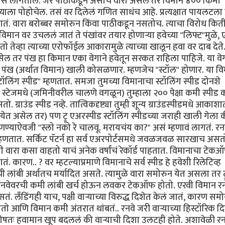
स लागतील. जर पाठीकडून असाच वारा असेल तर विमान ४०० किमी
याला पोहोचेल. तसं वर दिलेलं गणित साधंच आहे. प्रत्यक्षात पायलटला प्र
गतं. वारा बरोब्बर समोरुन किंवा पाठीकडून नसतोच. त्याचा विरोध कित
िमान वर उचललं जातं ते पंखांवर तयार होणार्‍या हवेच्या "लिफ्ट"मुळे, 
 तेव्हा त्याच्या एरोफॉईल आकारामुळे त्याच्या खालून हवा वर दाब देते
 तर पंख हा किमान एका वेगाने हवेतून सरकत राहिला पाहिजे. या वेगा
पंख (अर्थात विमान) खाली कोसळणार. म्हणजेच "स्टॉल" होणार. या व
िंग स्पीड" म्हणतात. समजा तुमच्या विमानाचा स्टॉलिंग स्पीड दोनशे
स्टेजमधे (जमिनीवरील चालणे वगळून) तुम्हाला २०० पेक्षा कमी स्पीड 
ो. ग्राउंड स्पीड नव्हे. तात्विकदृष्ट्या तुम्ही शून्य ग्राउंडस्पीडमधे आकाश
 असेल तर) पण ट्रू एअरस्पीड स्टॉलिंग स्पीडच्या जराही खाली गेला 
हणण्याऐवजी "स्लो नको रे चालवू. मरायचंय का?" असं म्हणावं लागतं. रनव
र्न म्हणतात. सर्किट पॅटर्न हा सर्व एअरपोर्टसमधे जवळजवळ सारखाच असत
गी वारा कसा वाहतो याचं अनेक वर्षांचं रेकॉर्ड पाहतात. विमानाचा टेक
ातं. कारण.. ? वर म्हटल्याप्रमाणे विमानाचे सर्व स्पीड हे हवेशी रिलेटिव्ह
ांबी अर्थातच मर्यादित असते. त्यामुळे वारा समोरुन येत असला तर ट्र
ि रनवेवरची कमी लांबी खर्च होऊन लवकर टेकऑफ होतो. एरवी विमान रन
 लँडिंगही याच, पक्षी वार्‍याच्या विरुद्ध दिशेत केलं जातं, कारण सम
मी होतो आणि विमान कमी अंतरात थांबतं.. रनवे जरी वार्‍याच्या हिस्टॉरिक द
शेषतः हवामान खूप बदललं की वार्‍याची दिशा उलटही होते. अशावेळी रन