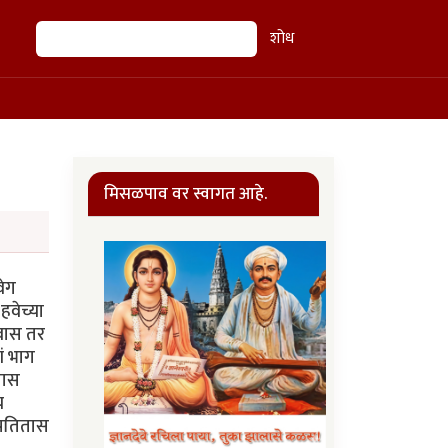
शोध
शोध
मिसळपाव वर स्वागत आहे.
वेग
हवेच्या
रवास तर
ं भाग
तास
च
्रतितास