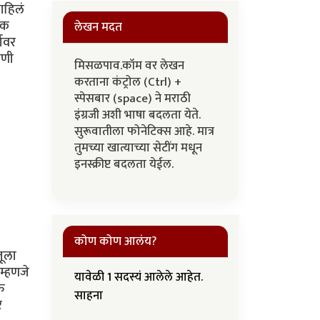
ाहिलं
नक
लेखन मदत
ावर
षणी
मिसळपाव.कॉम वर लेखन
करताना कंट्रोल (Ctrl) +
स्पेसबार (space) ने मराठी
इंग्रजी अशी भाषा बदलता येते.
सुरूवातीला फोनेटिक्स आहे. मात्र
तुमच्या खात्याच्या सेटींग मधून
इनस्क्रीप्ट बदलता येईल.
कोण कोण आलंय?
जूला
 म्हणजे
यावेळी 1 सदस्यं आलेले आहेत.
ऑफ
साहना
र