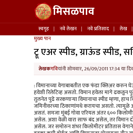
Skip to main content
मिसळपाव
Main navigation
स्वगृह
नवे लेखन
नवे प्रतिसाद
लेख
मुख्य पान
ट्रू एअर स्पीड, ग्राऊंड स्पीड, सर
लेखक
गवि
यांनी सोमवार, 26/09/2011 17:34 या दिव
: विमानाच्या वेगाबाबतीत एक फंडा क्लिअर करुन घे
हवेशी रिलेटिव्ह असतो. विमान हवेला मागे ढकलून पुढे ज
तुलनेत पुढे सरकणार्‍या विमानाचा स्पीड म्हणा, हाच
जमिनीवरच्या ठिकाणांमधे करायचा असतो. त्यामुळे आप
असतं. समजा मुंबई गोवा एरियल अंतर ६०० किलोमीट
असेल. अशा वेळी वारा साफ बंद असेल, तर विमान दो
असेल. जर समोरुन शंभर किलोमीटर प्रतितास वेगाने 