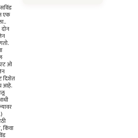
ॉसविंड
ून एक
ा..
. दोन
जिन
ंगतो.
या
नल
 "एट ओ
जिन
ट दिशेत
च आहे.
ालू
 आधी
ल्यावर
.)
ाठी
, किंवा
िंड