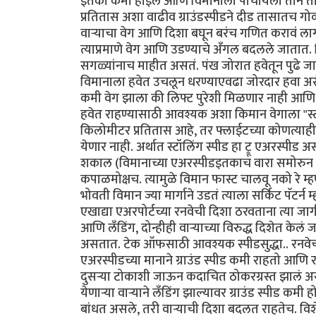
इतका कमी होईल आणि विमानाला पोचायला तीन ता
प्रतितास अशा वाढीव ग्राउंडस्पीडने दीड तासातच गोव्
वार्‍याचा वेग आणि दिशा बघून बरंच गणित करावं ला
त्याप्रमाणे वेग आणि उडण्याचे अँगल बदलले जातात. व
सगळ्यांनाच माहीत असतं. पंख जोरात हवेतून पुढे जातो
विमानाला हवेत उचलून धरण्याएवढा जोरदार हवा असेल
कमी वेग झाला की लिफ्ट पुरेशी मिळणार नाही आणि 
हवेत राहण्यासाठी आवश्यक अशा किमान वेगाला "स्टॉल
किलोमीटर प्रतितास आहे, तर फ्लाईटच्या कोणत्याही 
येणार नाही. अर्थात स्टॉलिंग स्पीड हा ट्रू एअरस्पीड असत
शकाल (विमानाच्या एअरस्पीडइतकाच वारा समोरुन येत
कपाळमोक्षच. त्यामुळे विमान फास्ट चालवू नको रे म्
भोवती विमान ज्या मार्गाने उडतं त्याला सर्किट पॅट
एखाद्या एअरपोर्टच्या रनवेची दिशा ठरवताना त्या जा
आणि लँडिंग, दोन्हीही वार्‍याच्या विरुद्ध दिशेत केलं ज
असतात. टेक ऑफसाठी आवश्यक स्पीडसुद्धा.. रनवेची ल
एअरस्पीडच्या मानाने ग्राउंड स्पीड कमी राहतो आण
दुसर्‍या टोकाशी जाऊन कदाचित ठोकरग्रस्त झालं असतं.
येणार्‍या वार्‍याने लँडिंग झाल्यावर ग्राउंड स्पीड क
बांधत असले, तरी वार्‍याची दिशा बदलत राहतेच. वि