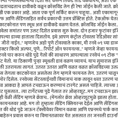
या गन्तव्यस्थानाची दिशा सेट करुन तिकडे तोंड वळवायचं, अशी एक
ताचढताच डावीकडे वळून क्रॉसविंड लेग ही रेषा जॉईन केली जाते. क्र
खी एक प्रकार आहे. आता एक पूर्ण सर्किट करुन पाहूया.. अशी एकामाग
ॉफ आणि लँडिंगसहित सर्वच प्रकारची उत्तम प्रॅक्टिस होते. टेकऑफ घेतल
काटकोनात पण स्मूथ असं डावीकडे वळण घेतलं. क्रॉसविंड जॉईन केला.
नवेला समांतर पण उलट दिशेत प्रवास सुरु केला. दोन हजार फुटांवर इं
 आपल्या डाव्या हाताला दिसतोय. इथे आपण कंट्रोल टॉवरला रेडिओवर सा
 जीरो नाईन.." म्हणजेच अहो पुणे टॉवरवाले काका, मी रनवे ०९ च्या डाव्
़क्टर किलो अल्फा, पुणे... रिपोर्ट ऑन फायनल्स.." म्हणजे जेव्हा फाय
 रनवे पार करुन थोडे पुढे गेलो की साधारण आपल्याला रनवेचं ०९ टोक
ेतो. या ठिकाणी पुन्हा स्मूथली डावं वळण घ्यायचं. याच सुमारास इं
खाली उतरायला लागतं. उतरत उतरत आणि वळत वळत क्रॉसविंडच्या उल
चं. बेस लेगला काटकोनात असलेला लेग म्हणजे फायनल लेग. उतरणं चालू
र दिसेल. रनवेच्या सेंटरलाईनशी विमानाचं नाक लावून धरत उतरणं च
वेचा आकडा हे आपलं टचडाऊन करण्याचं टारगेट असलं पाहिजे. त्याच्या
ट घुसलात.. त्या टार्गेटच्या पुढे गेलात तर ओव्हरशूट..मग टचडाऊन झा
ी वेळी लँडिंग म्हणजे क्रॅशच.. (मेंगलोर क्रॅश ओव्हरशूटमुळे झाला होता.
फायनलवर आहे. मग तो तुम्हाला लँडिंग क्लियरन्स देईल आणि लँडिंगस
ी थोडं पुढे जाऊन टॅक्सीवेवर विमान वळवा आणि एप्रनमधे पार्क करा
हेरुन प्रवास करुन या विमानतळावर येत असलात तर जनरली डाउनव