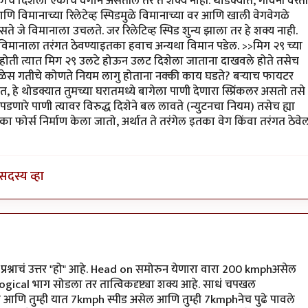
ाच दिशेला एकाच वेगाने असतील तर ते शक्य नाही. थोडक्यात, गविंनी वरती
ा आणि विमानाच्या रिलेटेव्ह स्पिडमुळे विमानाच्या वर आणि खाली वेगवेगळे
असते जे विमानाला उचलते. जर रिलेटिव्ह स्पिड शुन्य झाला तर हे शक्य नाही.
 तो विमानाला तरंगत ठेवण्याइतका हवाच अन्यथा विमान पडेल. >>मिग २९ च्या
 होती त्यात मिग २९ उलटे होऊन उलट दिशेला जाताना दाखवले होते तसेच
ेळेस गतीचे कोणते नियम लागु होताना नक्की काय घडते? बर्‍याच फायटर
, हे थोडक्यात तुमच्या घरातमध्ये बागेला पाणी देणारा स्प्रिंकलर असतो तसे
पडणारे पाणी त्यावर विरुद्ध दिशेने बल लावते (न्युटनचा नियम) तसेच ह्या
 फोर्स निर्माण केला जातो, अर्थात ते तरंगेल इतका वेग किंवा तरंगत ठेवे
सदस्य व्हा
गाने
by
विजुभाऊ
ा प्रश्नाचं उत्तर "हो" आहे. Head on समोरुन येणारा वारा 200 kmphअसेल
ogical भाग सोडला तर तात्विकदृष्ट्या शक्य आहे. साधं चपखल
ट्टा आणि तुम्ही यात 7kmph स्पीड असेल आणि तुम्ही 7kmphनेच पुढे पावले