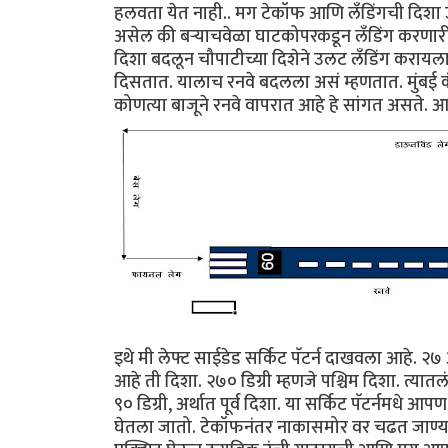
हलवता येत नाही.. मग टेकॉफ आणि लँडिंगची दिशा उलट
असेल की बर्‍याचवेळा घाटकोपरकडून लँडिंग करणा
दिशा बदलून चौपाटीच्या दिशेने उलट लँडिंग करायल
दिसतात. यालाच रनवे बदलला असं म्हणतात. मुंबई कंट
कोणत्या बाजूने रनवे वापरात आहे हे सांगत असते. आता
इथे मी लेफ्ट साईडेड सर्किट पॅटर्न दाखवला आहे. २७ आ
आहे ती दिशा. २७० डिग्री म्हणजे पश्चिम दिशा. त्यात
९० डिग्री, अर्थात पूर्व दिशा. या सर्किट पॅटर्नमधे 
घेतला जातो. टेकॉफनंतर नाकासमोर वर चढत जाण्य