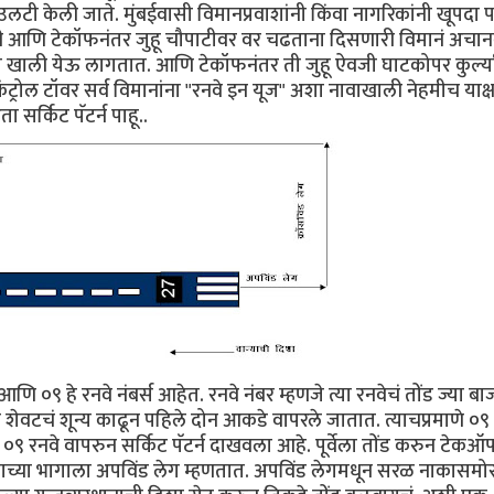
ी केली जाते. मुंबईवासी विमानप्रवाशांनी किंवा नागरिकांनी खूपदा प
री आणि टेकॉफनंतर जुहू चौपाटीवर वर चढताना दिसणारी विमानं अचा
ा खाली येऊ लागतात. आणि टेकॉफनंतर ती जुहू ऐवजी घाटकोपर कुर्ल्य
्रोल टॉवर सर्व विमानांना "रनवे इन यूज" अशा नावाखाली नेहमीच याक्
 सर्किट पॅटर्न पाहू..
णि ०९ हे रनवे नंबर्स आहेत. रनवे नंबर म्हणजे त्या रनवेचं तोंड ज्या बा
लं शेवटचं शून्य काढून पहिले दोन आकडे वापरले जातात. त्याचप्रमाणे ०९
आपण ०९ रनवे वापरुन सर्किट पॅटर्न दाखवला आहे. पूर्वेला तोंड करुन टेक
ाच्या भागाला अपविंड लेग म्हणतात. अपविंड लेगमधून सरळ नाकासमो