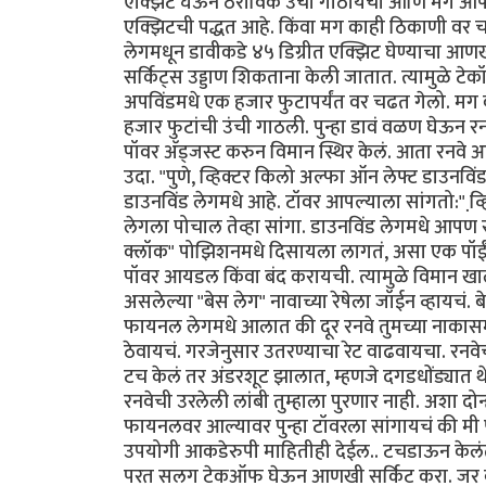
एक्झिट घेऊन ठराविक उंची गाठायची आणि मग आपल्
एक्झिटची पद्धत आहे. किंवा मग काही ठिकाणी वर चढ
लेगमधून डावीकडे ४५ डिग्रीत एक्झिट घेण्याचा आण
सर्किट्स उड्डाण शिकताना केली जातात. त्यामुळे टेक
अपविंडमधे एक हजार फुटापर्यंत वर चढत गेलो. मग 
हजार फुटांची उंची गाठली. पुन्हा डावं वळण घेऊन र
पॉवर अ‍ॅड्जस्ट करुन विमान स्थिर केलं. आता रनवे
उदा. "पुणे, व्हिक्टर किलो अल्फा ऑन लेफ्ट डाउनविंड
डाउनविंड लेगमधे आहे. टॉवर आपल्याला सांगतो:" व्हि
लेगला पोचाल तेव्हा सांगा. डाउनविंड लेगमधे आपण
क्लॉक" पोझिशनमधे दिसायला लागतं, असा एक पॉईंट य
पॉवर आयडल किंवा बंद करायची. त्यामुळे विमान 
असलेल्या "बेस लेग" नावाच्या रेषेला जॉईन व्हाय
फायनल लेगमधे आलात की दूर रनवे तुमच्या नाकासमो
ठेवायचं. गरजेनुसार उतरण्याचा रेट वाढवायचा. रन
टच केलं तर अंडरशूट झालात, म्हणजे दगडधोंड्यात थे
रनवेची उरलेली लांबी तुम्हाला पुरणार नाही. अशा दोन्ह
फायनलवर आल्यावर पुन्हा टॉवरला सांगायचं की मी 
उपयोगी आकडेरुपी माहितीही देईल.. टचडाऊन केलंत क
परत सलग टेकऑफ घेऊन आणखी सर्किट करा. जर बा