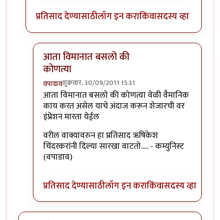
प्रतिसाद देण्यासाठी
लॉग इन करा
किंवा
सदस्य व्हा
आता विमानात बसलो की
कोणत्या
शुक्रवार, 30/09/2011 15:31
वपाडाव
In reply to
+१
by
ऋषिकेश
आता विमानात बसलो की कोणत्या वेळी वैमानिक
काय करत असेल याचे अंदाज करून शेजारची वर
इंप्रेशन मारता येईल
वरील वाक्यावरुन हा प्रतिसाद ऋषिकेश
चिंदरकरांनी दिल्या सारखा वाटतो..... - कम्युनिस्ट
(वपाडाव)
प्रतिसाद देण्यासाठी
लॉग इन करा
किंवा
सदस्य व्हा