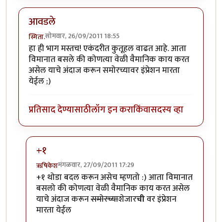
आवडले
सोमवार, 26/09/2011 18:55
स्मिता.
हा ही भाग मस्तच! एकंदरीत कुतूहल वाढत आहे. आता
विमानात बसले की कोणत्या वेळी वैमानिक काय करत
असेल याचे अंदाज करून समोरच्यावर इंप्रेशन मारता
येईल ;)
प्रतिसाद देण्यासाठी
लॉग इन करा
किंवा
सदस्य व्हा
+१
मंगळवार, 27/09/2011 17:29
ऋषिकेश
In reply to
आवडले
by
स्मिता.
+१ थोडा बदल करून असेच म्हणतो :) आता विमानात
बसलो की कोणत्या वेळी वैमानिक काय करत असेल
याचे अंदाज करून
समोरच्या
शेजार
ची
वर इंप्रेशन
मारता येईल