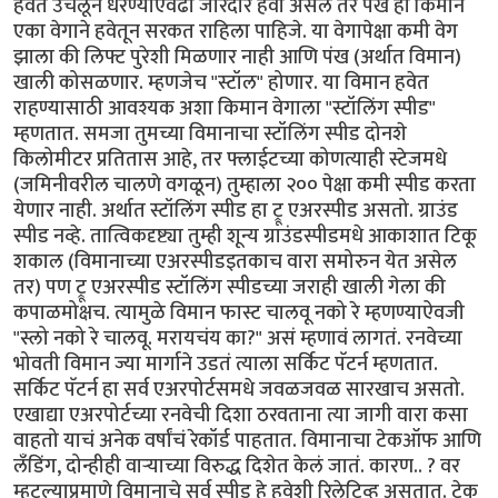
हवेत उचलून धरण्याएवढा जोरदार हवा असेल तर पंख हा किमान
एका वेगाने हवेतून सरकत राहिला पाहिजे. या वेगापेक्षा कमी वेग
झाला की लिफ्ट पुरेशी मिळणार नाही आणि पंख (अर्थात विमान)
खाली कोसळणार. म्हणजेच "स्टॉल" होणार. या विमान हवेत
राहण्यासाठी आवश्यक अशा किमान वेगाला "स्टॉलिंग स्पीड"
म्हणतात. समजा तुमच्या विमानाचा स्टॉलिंग स्पीड दोनशे
किलोमीटर प्रतितास आहे, तर फ्लाईटच्या कोणत्याही स्टेजमधे
(जमिनीवरील चालणे वगळून) तुम्हाला २०० पेक्षा कमी स्पीड करता
येणार नाही. अर्थात स्टॉलिंग स्पीड हा ट्रू एअरस्पीड असतो. ग्राउंड
स्पीड नव्हे. तात्विकदृष्ट्या तुम्ही शून्य ग्राउंडस्पीडमधे आकाशात टिकू
शकाल (विमानाच्या एअरस्पीडइतकाच वारा समोरुन येत असेल
तर) पण ट्रू एअरस्पीड स्टॉलिंग स्पीडच्या जराही खाली गेला की
कपाळमोक्षच. त्यामुळे विमान फास्ट चालवू नको रे म्हणण्याऐवजी
"स्लो नको रे चालवू. मरायचंय का?" असं म्हणावं लागतं. रनवेच्या
भोवती विमान ज्या मार्गाने उडतं त्याला सर्किट पॅटर्न म्हणतात.
सर्किट पॅटर्न हा सर्व एअरपोर्टसमधे जवळजवळ सारखाच असतो.
एखाद्या एअरपोर्टच्या रनवेची दिशा ठरवताना त्या जागी वारा कसा
वाहतो याचं अनेक वर्षांचं रेकॉर्ड पाहतात. विमानाचा टेकऑफ आणि
लँडिंग, दोन्हीही वार्‍याच्या विरुद्ध दिशेत केलं जातं. कारण.. ? वर
म्हटल्याप्रमाणे विमानाचे सर्व स्पीड हे हवेशी रिलेटिव्ह असतात. टेक