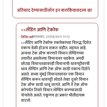
प्रतिसाद देण्यासाठी
लॉग इन करा
किंवा
सदस्य व्हा
>>लँडिंग आणि टेकॉफ
मंगळवार, 27/09/2011 11:12
नितिन थत्ते
In reply to
तुम्ही म्हणता त्यामधे
by
गवि
>>लँडिंग आणि टेकॉफ एकमेकांच्या विरुद्ध दिशेत
एकाच वेळी होऊच शकत नाहीत. सहमत आहे.
अन्यथा टेक ऑफ करणारे विमान लॅण्डिंगच्या
तयारीत असलेल्या विमानावर धडकेल. अगदी
छोट्या विमानतळावरही विमानाची धावपट्टीवरची
धाव लॅण्डिंग आणि टेक ऑफ साठी एकाच दिशेने
असते. सध्या मुंबई विमानतळावर एक विमान
लॅण्डिंग करून धावपट्टी सोडते तेव्हा दुसरे विमान
टेक ऑफ साठी धावू लागते. आणि ते टेक ऑफ
करेपर्यंत तिसरे विमान लॅण्डिंग करण्यासाठी
पोचलेले असते. एकूणच हा प्रकार भीतीदायक
वाटतो.