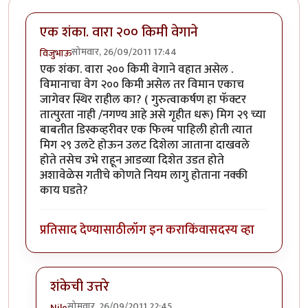
एक शंका. वारा २०० किमी वेगाने
सोमवार, 26/09/2011 17:44
विजुभाऊ
एक शंका. वारा २०० किमी वेगाने वहात असेल .
विमानाचा वेग २०० किमी असेल तर विमान एकाच
जागेवर स्थिर राहील का? ( गुरुत्वाकर्षण हा फॅक्टर
तात्पुरता नाही /नगण्य आहे असे गृहीत धरू) मिग २९ च्या
बाबतीत डिस्कव्हरीवर एक फिल्म पाहिली होती त्यात
मिग २९ उलटे होऊन उलट दिशेला जाताना दाखवले
होते तसेच उभे राहून आडव्या दिशेत उडत होते
अशावेळेस गतीचे कोणते नियम लागु होताना नक्की
काय घडते?
प्रतिसाद देण्यासाठी
लॉग इन करा
किंवा
सदस्य व्हा
शंकेची उत्तरे
सोमवार, 26/09/2011 22:45
Nile