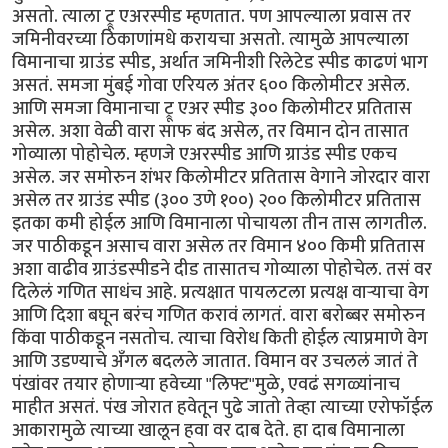
असतो. त्याला ट्रू एअरस्पीड म्हणतात. पण आपल्याला प्रवास तर
जमिनीवरच्या ठिकाणांमधे करायचा असतो. त्यामुळे आपल्याला
विमानाचा ग्राउंड स्पीड, अर्थात जमिनीशी रिलेटेड स्पीड काढणं भाग
असतं. समजा मुंबई गोवा एरियल अंतर ६०० किलोमीटर असेल.
आणि समजा विमानाचा ट्रू एअर स्पीड ३०० किलोमीटर प्रतितास
असेल. अशा वेळी वारा साफ बंद असेल, तर विमान दोन तासात
गोव्याला पोहोचेल. म्हणजे एअरस्पीड आणि ग्राउंड स्पीड एकच
असेल. जर समोरुन शंभर किलोमीटर प्रतितास वेगाने जोरदार वारा
असेल तर ग्राउंड स्पीड (३०० उणे १००) २०० किलोमीटर प्रतितास
इतका कमी होईल आणि विमानाला पोचायला तीन तास लागतील.
जर पाठीकडून असाच वारा असेल तर विमान ४०० किमी प्रतितास
अशा वाढीव ग्राउंडस्पीडने दीड तासातच गोव्याला पोहोचेल. तसं वर
दिलेलं गणित साधंच आहे. प्रत्यक्षात पायलटला प्रत्यक्ष वार्‍याचा वेग
आणि दिशा बघून बरंच गणित करावं लागतं. वारा बरोब्बर समोरुन
किंवा पाठीकडून नसतोच. त्याचा विरोध किती होईल त्याप्रमाणे वेग
आणि उडण्याचे अँगल बदलले जातात. विमान वर उचललं जातं ते
पंखांवर तयार होणार्‍या हवेच्या "लिफ्ट"मुळे, एवढं सगळ्यांनाच
माहीत असतं. पंख जोरात हवेतून पुढे जातो तेव्हा त्याच्या एरोफॉईल
आकारामुळे त्याच्या खालून हवा वर दाब देते. हा दाब विमानाला