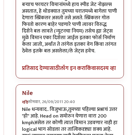
बर्‍याच फायटर विमानांमध्ये हाय स्पीड जेट नोझल्स
असतात, हे थोडक्यात तुमच्या घरातमध्ये बागेला पाणी
देणारा स्प्रिंकलर असतो तसे असते. स्प्रिंकलर गोल
फिरतो कारण बाहेर पडणारे पाणी त्यावर विरुद्ध
दिशेने बल लावते (न्युटनचा नियम) तसेच ह्या जेट्स
मुळे विमान एका दिशेला जाईल इतका फोर्स निर्माण
केला जातो, अर्थात ते तरंगेल इतका वेग किंवा तरंगत
ठेवेल इतके बल असलेला/ले जेट्स हवेच.
प्रतिसाद देण्यासाठी
लॉग इन करा
किंवा
सदस्य व्हा
Nile
सोमवार, 26/09/2011 20:40
गवि
In reply to
एक शंका. वारा २०० किमी वेगाने
by
विजुभाऊ
Nile धन्यवाद.. विजुभाऊ,तुमच्या पहिल्या प्रश्नाचं उत्तर
"हो" आहे. Head on समोरुन येणारा वारा 200
kmphअसेल तर कोणी त्यात विमान उडवणार नाही हा
logical भाग सोडला तर तात्विकदृष्ट्या शक्य आहे.