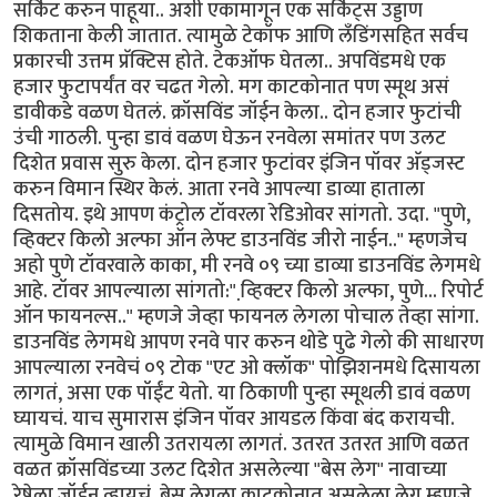
सर्किट करुन पाहूया.. अशी एकामागून एक सर्किट्स उड्डाण
शिकताना केली जातात. त्यामुळे टेकॉफ आणि लँडिंगसहित सर्वच
प्रकारची उत्तम प्रॅक्टिस होते. टेकऑफ घेतला.. अपविंडमधे एक
हजार फुटापर्यंत वर चढत गेलो. मग काटकोनात पण स्मूथ असं
डावीकडे वळण घेतलं. क्रॉसविंड जॉईन केला.. दोन हजार फुटांची
उंची गाठली. पुन्हा डावं वळण घेऊन रनवेला समांतर पण उलट
दिशेत प्रवास सुरु केला. दोन हजार फुटांवर इंजिन पॉवर अ‍ॅड्जस्ट
करुन विमान स्थिर केलं. आता रनवे आपल्या डाव्या हाताला
दिसतोय. इथे आपण कंट्रोल टॉवरला रेडिओवर सांगतो. उदा. "पुणे,
व्हिक्टर किलो अल्फा ऑन लेफ्ट डाउनविंड जीरो नाईन.." म्हणजेच
अहो पुणे टॉवरवाले काका, मी रनवे ०९ च्या डाव्या डाउनविंड लेगमधे
आहे. टॉवर आपल्याला सांगतो:" व्हि़क्टर किलो अल्फा, पुणे... रिपोर्ट
ऑन फायनल्स.." म्हणजे जेव्हा फायनल लेगला पोचाल तेव्हा सांगा.
डाउनविंड लेगमधे आपण रनवे पार करुन थोडे पुढे गेलो की साधारण
आपल्याला रनवेचं ०९ टोक "एट ओ क्लॉक" पोझिशनमधे दिसायला
लागतं, असा एक पॉईंट येतो. या ठिकाणी पुन्हा स्मूथली डावं वळण
घ्यायचं. याच सुमारास इंजिन पॉवर आयडल किंवा बंद करायची.
त्यामुळे विमान खाली उतरायला लागतं. उतरत उतरत आणि वळत
वळत क्रॉसविंडच्या उलट दिशेत असलेल्या "बेस लेग" नावाच्या
रेषेला जॉईन व्हायचं. बेस लेगला काटकोनात असलेला लेग म्हणजे