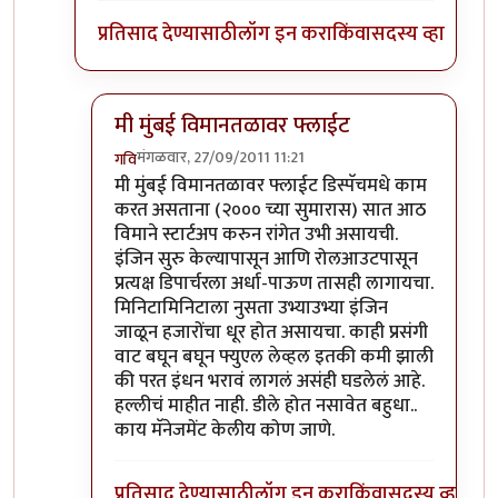
प्रतिसाद देण्यासाठी
लॉग इन करा
किंवा
सदस्य व्हा
मी मुंबई विमानतळावर फ्लाईट
मंगळवार, 27/09/2011 11:21
गवि
In reply to
>>लँडिंग आणि टेकॉफ
by
नितिन थत्ते
मी मुंबई विमानतळावर फ्लाईट डिस्पॅचमधे काम
करत असताना (२००० च्या सुमारास) सात आठ
विमाने स्टार्टअप करुन रांगेत उभी असायची.
इंजिन सुरु केल्यापासून आणि रोलआउटपासून
प्रत्यक्ष डिपार्चरला अर्धा-पाऊण तासही लागायचा.
मिनिटामिनिटाला नुसता उभ्याउभ्या इंजिन
जाळून हजारोंचा धूर होत असायचा. काही प्रसंगी
वाट बघून बघून फ्युएल लेव्हल इतकी कमी झाली
की परत इंधन भरावं लागलं असंही घडलेलं आहे.
हल्लीचं माहीत नाही. डीले होत नसावेत बहुधा..
काय मॅनेजमेंट केलीय कोण जाणे.
प्रतिसाद देण्यासाठी
लॉग इन करा
किंवा
सदस्य व्हा