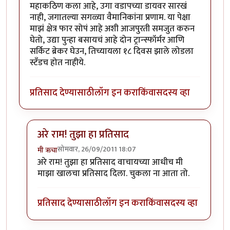
महाकठिण कला आहे, उगा वडापच्या डायवर सारखं
नाही, जगातल्या सगळ्या वैमानिकांना प्रणाम. या पेक्षा
माझं क्षेत्र फार सोपं आहे अशी आजपुरती समजुत करुन
घेतो, उद्या पुन्हा बसायचं आहे दोन ट्रान्स्फॉर्मर आणि
सर्किट ब्रेकर घेउन, तिच्यायला १८ दिवस झाले लोडला
स्टँडच होत नाहीये.
प्रतिसाद देण्यासाठी
लॉग इन करा
किंवा
सदस्य व्हा
अरे राम! तुझा हा प्रतिसाद
सोमवार, 26/09/2011 18:07
मी ऋचा
In reply to
मला ऑफिसच्या पार्किंग मध्ये
by
५० फक्त
अरे राम! तुझा हा प्रतिसाद वाचायच्या आधीच मी
माझा खालचा प्रतिसाद दिला. चुकला ना आता तो.
प्रतिसाद देण्यासाठी
लॉग इन करा
किंवा
सदस्य व्हा