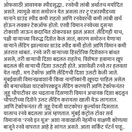
ऑफसाठी आवश्यक स्पीडसुद्धा.. रनवेची लांबी अर्थातच मर्यादित
असते. त्यामुळे वारा समोरुन येत असला तर ट्रू एअरस्पीडच्या
मानाने ग्राउंड स्पीड कमी राहतो आणि रनवेवरची कमी लांबी खर्च
होऊन लवकर टेकऑफ होतो. एरवी विमान रनवेच्या दुसर्‍या
टोकाशी जाऊन कदाचित ठोकरग्रस्त झालं असतं. लँडिंगही याच,
पक्षी वार्‍याच्या विरुद्ध दिशेत केलं जातं, कारण समोरुन येणार्‍या
वार्‍याने लँडिंग झाल्यावर ग्राउंड स्पीड कमी होतो आणि विमान कमी
अंतरात थांबतं.. रनवे जरी वार्‍याच्या हिस्टॉरिक दिशेवरुन बांधत
असले, तरी वार्‍याची दिशा बदलत राहतेच. विशेषतः हवामान खूप
बदललं की वार्‍याची दिशा उलटही होते. अशावेळी रनवे तर हलवता
येत नाही.. मग टेकॉफ आणि लँडिंगची दिशा उलटी केली जाते.
मुंबईवासी विमानप्रवाशांनी किंवा नागरिकांनी खूपदा पाहिलं असेल
की बर्‍याचवेळा घाटकोपरकडून लँडिंग करणारी आणि टेकॉफनंतर
जुहू चौपाटीवर वर चढताना दिसणारी विमानं अचानक दिशा बदलून
चौपाटीच्या दिशेने उलट लँडिंग करायला खाली येऊ लागतात.
आणि टेकॉफनंतर ती जुहू ऐवजी घाटकोपर कुर्ल्यावर दिसतात.
यालाच रनवे बदलला असं म्हणतात. मुंबई कंट्रोल टॉवर सर्व
विमानांना "रनवे इन यूज" अशा नावाखाली नेहमीच याक्षणी कोणत्या
बाजूने रनवे वापरात आहे हे सांगत असते. आता सर्किट पॅटर्न पाहू..