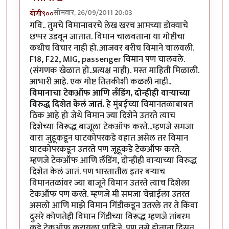
सोमवार, 26/09/2011 20:03
योगी९००
गवि.. तुमचे विमानावरचे लेख खरच आमच्या डोक्याचे
छप्पर उडवून जातात. विमान चालवताना या गोष्टीचा
कधीच विचार नाही हो..आजवर बरीच विमाने चालवली.
F18, F22, MIG, passenger विमान पण चालवले.
(संगणक खेळात हो..प्रत्यक्ष नाही). मस्त माहिती मिळाली.
आभारी आहे. एक गोष्ट तितकीशी कळली नाही..
विमानाचा टेकऑफ आणि लँडिंग, दोन्हीही वार्‍याच्या
विरुद्ध दिशेत केलं जातं.
हे मुंबईच्या विमानतळाबाबत
ठिक आहे हो जेथे विमान ज्या दिशेने उतरते त्याच
दिशेच्या विरूद्ध बाजूला टेकऑफ करते...म्हणजे समजा
वारा जुहूकडून घाटकोपरकडे वहात असेल तर विमान
घाटकोपरकडून उतरते पण जूहूकडे टेकऑफ करते.
म्हणजे टेकऑफ आणि लँडिंग, दोन्हीही वार्‍याच्या विरुद्ध
दिशेत केलं जातं. पण भारतातील इतर बर्‍याच
विमानतळांवर ज्या बाजूने विमान उतरते त्याच दिशेला
टेकऑफ पण करते. म्हणजे मी समजा चेन्नाईला उतरत
असलो आणि माझे विमान गिंडीकडून उतरले तर ते किंवा
दुसरे कोणतेही विमान गिंडीच्या विरूद्ध म्हणजे तांबरम
कडे टेकऑफ करायला पाहिजे. पण तसे होताना दिसत