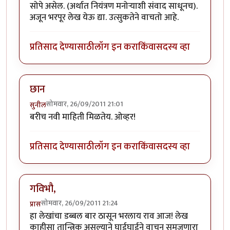
सोपे असेल. (अर्थात नियंत्रण मनोर्‍याशी संवाद साधूनच).
अजून भरपूर लेख येऊ द्या. उत्सुकतेने वाचतो आहे.
प्रतिसाद देण्यासाठी
लॉग इन करा
किंवा
सदस्य व्हा
छान
सोमवार, 26/09/2011 21:01
सुनील
बरीच नवी माहिती मिळतेय. ओव्हर!
प्रतिसाद देण्यासाठी
लॉग इन करा
किंवा
सदस्य व्हा
गविभौ,
सोमवार, 26/09/2011 21:24
प्रास
हा लेखांचा डब्बल बार ठासून भरलाय राव आज! लेख
काहीसा तान्त्रिक असल्याने घाईघाईने वाचून समजणारा