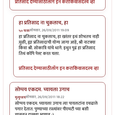
प्रतिसाद देण्यासाठी
लॉग इन करा
किंवा
सदस्य व्हा
हा प्रतिसाद ना चुकलाच, हा
सोमवार, 26/09/2011 19:09
५० फक्त
In reply to
याही भागात एकदम इण्टरेस्टिंग
by
मी ऋचा
हा प्रतिसाद ना चुकलाच, हा खरंतर इथं शोभतच नाही
मु़ळी, ह्या प्रतिसादाची योग्य जागा आहे, श्री नाटक्या
किंवा श्री. सोकात्रि यांचे धागे. इथुन पुढं हा प्रतिसाद
तिथं कॉपि पेस्ट करत चला.
प्रतिसाद देण्यासाठी
लॉग इन करा
किंवा
सदस्य व्हा
सोप्पय एकदम. च्यायला उगाच
सोमवार, 26/09/2011 18:22
मृत्युन्जय
सोप्पय एकदम. च्यायला उगाच त्या पायलटांना एवढाले
पगार देतात. पुण्याच्या रस्त्यांवर पीएमटी च्या बशी
चालवुन दाखवा म्हणाव ;)