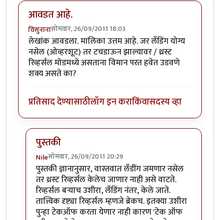
आवडत आहे.
सोमवार, 26/09/2011 18:03
विसुनाना
लेखांक आवडला. मालिका उत्तम आहे. जर लँडिंग योग्य
नसेल (ओव्हरशूट) तर टचडाऊन झाल्यावर / थ्रस्ट
रिव्हर्सल मोडमध्ये असताना विमान परत हवेत उडवणे
शक्य असते का?
प्रतिसाद देण्यासाठी
लॉग इन करा
किंवा
सदस्य व्हा
पुस्तकी
सोमवार, 26/09/2011 20:29
Nile
In reply to
आवडत आहे.
by
विसुनाना
पुस्तकी ज्ञानानुसार, वास्तवात लँडींग जमणार नसेल
तर थ्रस्ट रिव्हर्सल केलेच जाणार नाही असे वाटते.
रिव्हर्सल बर्‍याच उशीरा, लँडिंग नंतर, केले जाते.
तात्त्विक दृष्ट्या रिव्हर्सल म्हणजे ब्रेकच. इतक्या उशीरा
पुन्हा टेकऑफ करता येणार नाही कारण 'टेक ऑफ