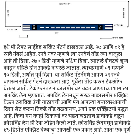
इथे मी लेफ्ट साईडेड सर्किट पॅटर्न दाखवला आहे. २७ आणि ०९ हे
रनवे नंबर्स आहेत. रनवे नंबर म्हणजे त्या रनवेचं तोंड ज्या बाजूला
आहे ती दिशा. २७० डिग्री म्हणजे पश्चिम दिशा. त्यातलं शेवटचं शून्य
काढून पहिले दोन आकडे वापरले जातात. त्याचप्रमाणे ०९ म्हणजे
९० डिग्री, अर्थात पूर्व दिशा. या सर्किट पॅटर्नमधे आपण ०९ रनवे
वापरुन सर्किट पॅटर्न दाखवला आहे. पूर्वेला तोंड करुन टेकऑफ
घेतला जातो. टेकॉफनंतर नाकासमोर वर चढत जाण्याच्या भागाला
अपविंड लेग म्हणतात. अपविंड लेगमधून सरळ नाकासमोर एक्झिट
घेऊन ठराविक उंची गाठायची आणि मग आपल्या गन्तव्यस्थानाची
दिशा सेट करुन तिकडे तोंड वळवायचं, अशी एक एक्झिटची पद्धत
आहे. किंवा मग काही ठिकाणी वर चढताचढताच डावीकडे वळून
क्रॉसविंड लेग ही रेषा जॉईन केली जाते. क्रॉसविंड लेगमधून डावीकडे
४५ डिग्रीत एक्झिट घेण्याचा आणखी एक प्रकार आहे. आता एक पूर्ण