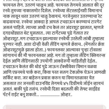
फायनल लेग. उतरणं चालूच आहे. फायनल लेगमधे आलात की दूर
रनवे तुमच्या नाकासमोर दिसेल. रनवेच्या सेंटरलाईनशी विमानाचं
नाक लावून धरत उतरणं चालू ठेवायचं. गरजेनुसार उतरण्याचा रेट
वाढवायचा. रनवेचा आकडा हे आपलं टचडाऊन करण्याचं टारगेट
असलं पाहिजे. त्याच्या आधी टच केलं तर अंडरशूट झालात, म्हणजे
दगडधोंड्यात थेट घुसलात.. त्या टार्गेटच्या पुढे गेलात तर
ओव्हरशूट..मग टचडाऊन झाल्यावर रनवेची उरलेली लांबी तुम्हाला
पुरणार नाही. अशा दोन्ही वेळी लँडिंग म्हणजे क्रॅशच.. (मेंगलोर क्रॅश
ओव्हरशूटमुळे झाला होता..) फायनलवर आल्यावर पुन्हा टॉवरला
सांगायचं की मी फायनलवर आहे. मग तो तुम्हाला लँडिंग क्लियरन्स
देईल आणि लँडिंगसाठी उपयोगी आकडेरुपी माहितीही देईल..
टचडाऊन केलंत की थोडं पुढे जाऊन टॅक्सीवेवर विमान वळवा
आणि एप्रनमधे पार्क करा, किंवा परत सलग टेकऑफ घेऊन आणखी
सर्किट करा. जर बाहेरुन प्रवास करुन या विमानतळावर येत
असलात तर जनरली डाउनविंड लेगमधे ४५ डिग्रीमधे जॉईन व्हायचं
असतं. बाकी पुढे तसंच. रनवेची दिशा बदलली की लेफ्ट साईडेड
पॅटर्न राईट बनू शकतो... .................... ओव्हर..