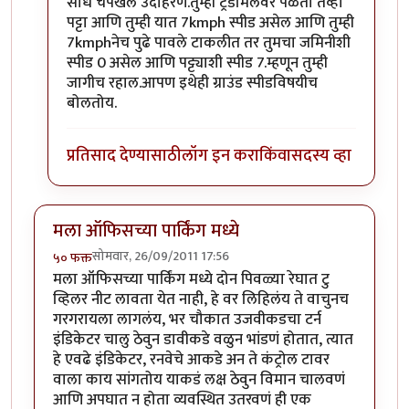
साधं चपखल उदाहरण.तुम्ही ट्रेडमिलवर पळता तेव्हा
पट्टा आणि तुम्ही यात 7kmph स्पीड असेल आणि तुम्ही
7kmphनेच पुढे पावले टाकलीत तर तुमचा जमिनीशी
स्पीड 0 असेल आणि पट्ट्याशी स्पीड 7.म्हणून तुम्ही
जागीच रहाल.आपण इथेही ग्राउंड स्पीडविषयीच
बोलतोय.
प्रतिसाद देण्यासाठी
लॉग इन करा
किंवा
सदस्य व्हा
मला ऑफिसच्या पार्किंग मध्ये
सोमवार, 26/09/2011 17:56
५० फक्त
मला ऑफिसच्या पार्किंग मध्ये दोन पिवळ्या रेघात टु
व्हिलर नीट लावता येत नाही, हे वर लिहिलंय ते वाचुनच
गरगरायला लागलंय, भर चौकात उजवीकडचा टर्न
इंडिकेटर चालु ठेवुन डावीकडे वळुन भांडणं होतात, त्यात
हे एवढे इंडिकेटर, रनवेचे आकडे अन ते कंट्रोल टावर
वाला काय सांगतोय याकडं लक्ष ठेवुन विमान चालवणं
आणि अपघात न होता व्यवस्थित उतरवणं ही एक