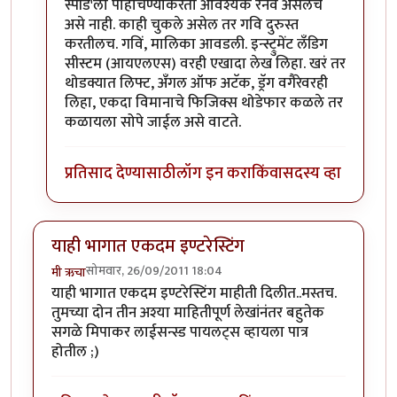
स्पीड'ला पोहोचण्याकरता आवश्यक रनवे असेलच
असे नाही. काही चुकले असेल तर गवि दुरुस्त
करतीलच. गविं, मालिका आवडली. इन्स्ट्रुमेंट लँडिग
सीस्टम (आयएलएस) वरही एखादा लेख लिहा. खरं तर
थोडक्यात लिफ्ट, अँगल ऑफ अटॅक, ड्रॅग वगैरेवरही
लिहा, एकदा विमानाचे फिजिक्स थोडेफार कळले तर
कळायला सोपे जाईल असे वाटते.
प्रतिसाद देण्यासाठी
लॉग इन करा
किंवा
सदस्य व्हा
याही भागात एकदम इण्टरेस्टिंग
सोमवार, 26/09/2011 18:04
मी ऋचा
याही भागात एकदम इण्टरेस्टिंग माहीती दिलीत..मस्तच.
तुमच्या दोन तीन अश्या माहितीपूर्ण लेखांनंतर बहुतेक
सगळे मिपाकर लाईसन्स्ड पायलट्स व्हायला पात्र
होतील ;)