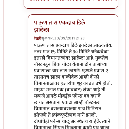
पाऊण तास एकदाच डिले
झालेला
शुक्रवार, 30/09/2011 21:28
रेवती
In reply to
मी मुंबई विमानतळावर फ्लाईट
by
गवि
पाऊण तास एकदाच डिले झालेला आठवतोय.
नंतर मात्र १५ मिनिटे ते ३० मिनिटे अनेकवेळा
इतरही विमानतळांवर झालेला आहे. नुकतेच
बॉस्टनहून शिकागोला येताना दोन तासांच्या
प्रवासाला चार तास लागले. म्हणजे प्रवास २
तासातच झाला बाकीवेळ आम्ही दोन्ही
विमानताळांवर हजारोंचा धूर काढत उभे होतो.
माझ्या मनात एक (बावळट) शंका आहे ती
म्हणजे आपले मोबईल फोन्स बंद करावे
लागत असताना एकदा आम्ही बॉस्टनला
विमानात बसल्याबसल्या पाच मिनिटात
झोपलो ते फ्रांकफूर्टलाच जागे झालो.
दोघांचेही फोन्स चालू अवस्थेतच राहिले. त्याने
विमानाला सिग्नल मिळताना काही प्रश्न आला