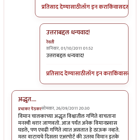
प्रतिसाद देण्यासाठी
लॉग इन करा
किंवा
सदस्य व्हा
उत्तराबद्दल धन्यवाद!
रेवती
शनिवार, 01/10/2011 01:52
In reply to
मोबाईल सिग्नलमुळे तसा काही
by
ग
उत्तराबद्दल धन्यवाद!
प्रतिसाद देण्यासाठी
लॉग इन करा
किंवा
सदस्य व्
अद्भूत....
सोमवार, 26/09/2011 20:30
प्रभाकर पेठकर
विमान चालकाच्या अद्भूत विश्वातील गणिते वाचताना
मनस्वी थरार जाणवतो. आज पर्यंत अनेक विमानप्रवास
घडले, पण एवढी गणिते त्यात असतात हे ठाऊक नव्हते.
मला वाटायचे दिसला एअरपोर्ट की उतरव विमान इतके