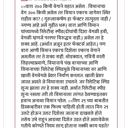
In reply to
एक शंका. वारा २०० किमी वेगाने
by
विजुभाऊ
>>वारा २०० किमी वेगाने वहात असेल . विमानाचा
वेग २०० किमी असेल तर विमान एकाच जागेवर स्थिर
राहील का? ( गुरुत्वाकर्षण हा फॅक्टर तात्पुरता नाही /
नगण्य आहे असे गृहीत धरू) वारा आणि विमान
यांच्यामध्ये रिलेटीव्ह स्पीड(दोघांची दिशा वेगळी हवी,
वेगळी म्हणजे परस्पर विरुद्धच नाही.) असेल तर हे
शक्य आहे. (अर्थात अजून इतर फॅक्टर्स आहेत.) पण
वारा आणी विमान एकाच दिशेला एकाच वेगाने
असतील तर ते शक्य नाही. थोडक्यात, गविंनी वरती
लिहल्याप्रमाणे, विमानाचे पंख वार्‍याच्या आणि
विमानाच्या रिलेटेव्ह स्पिडमुळे विमानाच्या वर आणि
खाली वेगवेगळे प्रेशर निर्माण करतात. खाली प्रेशर
जास्त असते जे विमानाला उचलते. जर रिलेटिव्ह स्पिड
शुन्य झाला तर हे शक्य नाही. अर्थात रिलेटीव्ह स्पीड
शुन्य नसला तरी तो विमानाला तरंगत ठेवण्याइतका
हवाच अन्यथा विमान पडेल. >>मिग २९ च्या बाबतीत
डिस्कव्हरीवर एक फिल्म पाहिली होती त्यात मिग २९
उलटे होऊन उलट दिशेला जाताना दाखवले होते
तसेच उभे राहून आडव्या दिशेत उडत होते अशावेळेस
गतीचे कोणते नियम लागु होताना नक्की काय घडते?