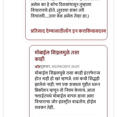
असेल का हे बरेच दिवसांपासून तुम्हाला
विचारायचे होते. (हुश्श्य! शंका तरी
विचारली.....उत्तर वेळ असेल तेंव्हा द्या.)
प्रतिसाद देण्यासाठी
लॉग इन करा
किंवा
सदस्य व्हा
मोबाईल सिग्नलमुळे तसा
काही
शुक्रवार, 30/09/2011 23:01
गवि
In reply to
पाऊण तास एकदाच डिले झालेला
by
र
मोबाईल सिग्नलमुळे तसा काही इंटरफेरन्स
होत नाही हो खरं म्हणजे. तसं कधी सिद्धही
झालेलं नाही. पण एक शक्यता गृहीत धरुन
प्रिकॉशन म्हणून तो नियम केलाय. आता
फ्लाईटमधे मोबाईल वापरु द्यावा अशा
विचाराचा जोर इंडस्ट्रीत वाढतोय. होईल
लवकर तेही..