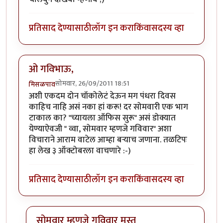
प्रतिसाद देण्यासाठी
लॉग इन करा
किंवा
सदस्य व्हा
ओ गविभाऊ,
सोमवार, 26/09/2011 18:51
मिसळपाव
अशी एकदम दोन चॉकोलेटं देऊन मग पंधरा दिवस
काहिच नाहि असं नका हां करू! दर सोमवारी एक भाग
टाकाल का? "च्यायला ऑफिस सुरू" असं डोक्यात
येण्याऐवजी " व्वा, सोमवार म्हणजे गविवार" अशा
विचाराने आराम वाटेल आम्हा बर्‍याच जणाना. तळटिपः
हा लेख ३ ऑक्टोबरला वाचणारे :-)
प्रतिसाद देण्यासाठी
लॉग इन करा
किंवा
सदस्य व्हा
सोमवार म्हणजे गविवार मस्त