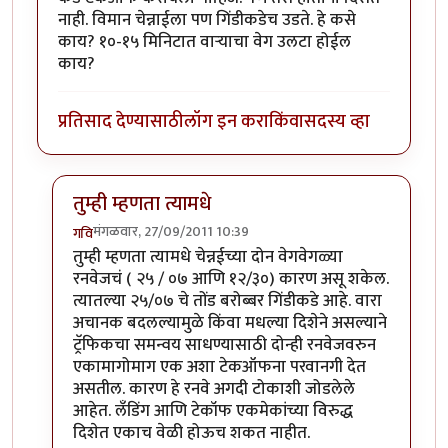
नाही. विमान चेन्नाईला पण गिंडीकडेच उडते. हे कसे
काय? १०-१५ मिनिटात वार्‍याचा वेग उलटा होईल
काय?
प्रतिसाद देण्यासाठी
लॉग इन करा
किंवा
सदस्य व्हा
तुम्ही म्हणता त्यामधे
मंगळवार, 27/09/2011 10:39
गवि
In reply to
मस्त लेख
by
योगी९००
तुम्ही म्हणता त्यामधे चेन्नईच्या दोन वेगवेगळ्या
रनवेजचं ( २५ / ०७ आणि १२/३०) कारण असू शकेल.
त्यातल्या २५/०७ चे तोंड बरोब्बर गिंडीकडे आहे. वारा
अचानक बदलल्यामुळे किंवा मधल्या दिशेने असल्याने
ट्रॅफिकचा समन्वय साधण्यासाठी दोन्ही रनवेजवरुन
एकामागोमाग एक अशा टेकऑफना परवानगी देत
असतील. कारण हे रनवे अगदी टोकाशी जोडलेले
आहेत. लँडिंग आणि टेकॉफ एकमेकांच्या विरुद्ध
दिशेत एकाच वेळी होऊच शकत नाहीत.