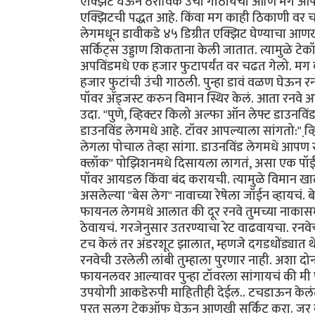
एक्झिट घेऊन ठराविक उंची गाठायची आणि मग आपल्
एक्झिटची पद्धत आहे. किंवा मग काही ठिकाणी वर चढ
लेगमधून डावीकडे ४५ डिग्रीत एक्झिट घेण्याचा आण
सर्किट्स उड्डाण शिकताना केली जातात. त्यामुळे टेक
अपविंडमधे एक हजार फुटापर्यंत वर चढत गेलो. मग 
हजार फुटांची उंची गाठली. पुन्हा डावं वळण घेऊन र
पॉवर अ‍ॅड्जस्ट करुन विमान स्थिर केलं. आता रनवे
उदा. "पुणे, व्हिक्टर किलो अल्फा ऑन लेफ्ट डाउनविंड
डाउनविंड लेगमधे आहे. टॉवर आपल्याला सांगतो:" व्हि
लेगला पोचाल तेव्हा सांगा. डाउनविंड लेगमधे आपण
क्लॉक" पोझिशनमधे दिसायला लागतं, असा एक पॉईंट य
पॉवर आयडल किंवा बंद करायची. त्यामुळे विमान 
असलेल्या "बेस लेग" नावाच्या रेषेला जॉईन व्हाय
फायनल लेगमधे आलात की दूर रनवे तुमच्या नाकासमो
ठेवायचं. गरजेनुसार उतरण्याचा रेट वाढवायचा. रन
टच केलं तर अंडरशूट झालात, म्हणजे दगडधोंड्यात थे
रनवेची उरलेली लांबी तुम्हाला पुरणार नाही. अशा दोन्ह
फायनलवर आल्यावर पुन्हा टॉवरला सांगायचं की मी 
उपयोगी आकडेरुपी माहितीही देईल.. टचडाऊन केलंत क
परत सलग टेकऑफ घेऊन आणखी सर्किट करा. जर बा