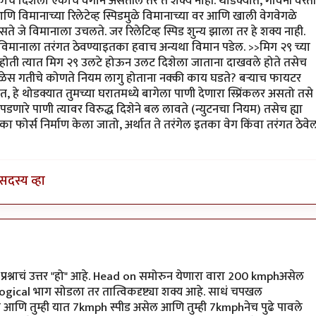
ाच दिशेला एकाच वेगाने असतील तर ते शक्य नाही. थोडक्यात, गविंनी वरती
ा आणि विमानाच्या रिलेटेव्ह स्पिडमुळे विमानाच्या वर आणि खाली वेगवेगळे
असते जे विमानाला उचलते. जर रिलेटिव्ह स्पिड शुन्य झाला तर हे शक्य नाही.
 तो विमानाला तरंगत ठेवण्याइतका हवाच अन्यथा विमान पडेल. >>मिग २९ च्या
 होती त्यात मिग २९ उलटे होऊन उलट दिशेला जाताना दाखवले होते तसेच
ेळेस गतीचे कोणते नियम लागु होताना नक्की काय घडते? बर्‍याच फायटर
, हे थोडक्यात तुमच्या घरातमध्ये बागेला पाणी देणारा स्प्रिंकलर असतो तसे
पडणारे पाणी त्यावर विरुद्ध दिशेने बल लावते (न्युटनचा नियम) तसेच ह्या
 फोर्स निर्माण केला जातो, अर्थात ते तरंगेल इतका वेग किंवा तरंगत ठेवे
सदस्य व्हा
गाने
by
विजुभाऊ
ा प्रश्नाचं उत्तर "हो" आहे. Head on समोरुन येणारा वारा 200 kmphअसेल
ogical भाग सोडला तर तात्विकदृष्ट्या शक्य आहे. साधं चपखल
ट्टा आणि तुम्ही यात 7kmph स्पीड असेल आणि तुम्ही 7kmphनेच पुढे पावले