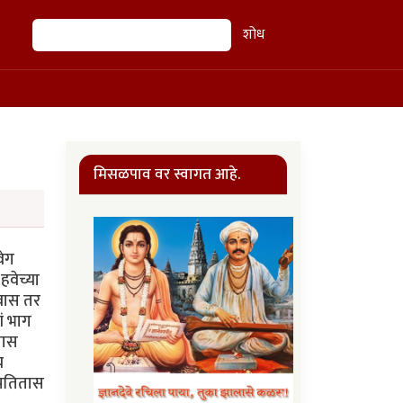
शोध
शोध
मिसळपाव वर स्वागत आहे.
वेग
हवेच्या
रवास तर
ं भाग
तास
च
्रतितास