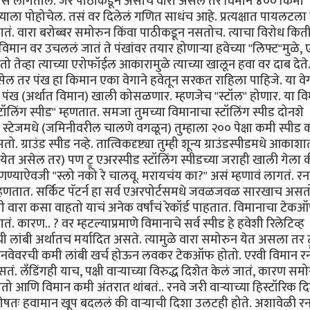
स लागतील. जर पाठीकडून असाच वारा असेल तर विमान ४०० किमी
याला पोहोचेल. तसं वर दिलेलं गणित साधंच आहे. प्रत्यक्षात पायलटला प्र
गतं. वारा बरोब्बर समोरुन किंवा पाठीकडून नसतोच. त्याचा विरोध कित
िमान वर उचललं जातं ते पंखांवर तयार होणार्‍या हवेच्या "लिफ्ट"मुळे, 
 तेव्हा त्याच्या एरोफॉईल आकारामुळे त्याच्या खालून हवा वर दाब देते
 तर पंख हा किमान एका वेगाने हवेतून सरकत राहिला पाहिजे. या वेगा
पंख (अर्थात विमान) खाली कोसळणार. म्हणजेच "स्टॉल" होणार. या व
िंग स्पीड" म्हणतात. समजा तुमच्या विमानाचा स्टॉलिंग स्पीड दोनशे
स्टेजमधे (जमिनीवरील चालणे वगळून) तुम्हाला २०० पेक्षा कमी स्पीड 
ो. ग्राउंड स्पीड नव्हे. तात्विकदृष्ट्या तुम्ही शून्य ग्राउंडस्पीडमधे आकाश
 असेल तर) पण ट्रू एअरस्पीड स्टॉलिंग स्पीडच्या जराही खाली गेला 
हणण्याऐवजी "स्लो नको रे चालवू. मरायचंय का?" असं म्हणावं लागतं. रनव
र्न म्हणतात. सर्किट पॅटर्न हा सर्व एअरपोर्टसमधे जवळजवळ सारखाच असत
गी वारा कसा वाहतो याचं अनेक वर्षांचं रेकॉर्ड पाहतात. विमानाचा टेक
ातं. कारण.. ? वर म्हटल्याप्रमाणे विमानाचे सर्व स्पीड हे हवेशी रिलेटिव्ह
ांबी अर्थातच मर्यादित असते. त्यामुळे वारा समोरुन येत असला तर ट्र
ि रनवेवरची कमी लांबी खर्च होऊन लवकर टेकऑफ होतो. एरवी विमान रन
 लँडिंगही याच, पक्षी वार्‍याच्या विरुद्ध दिशेत केलं जातं, कारण सम
मी होतो आणि विमान कमी अंतरात थांबतं.. रनवे जरी वार्‍याच्या हिस्टॉरिक द
शेषतः हवामान खूप बदललं की वार्‍याची दिशा उलटही होते. अशावेळी रन