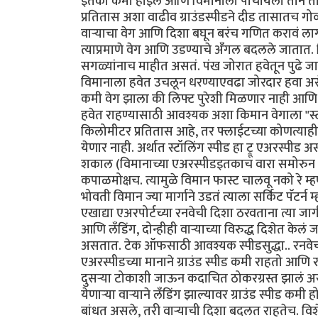
इतका कमी होईल आणि विमानाला पोचायला तीन ता
प्रतितास अशा वाढीव ग्राउंडस्पीडने दीड तासातच गोव्
वार्‍याचा वेग आणि दिशा बघून बरंच गणित करावं ला
त्याप्रमाणे वेग आणि उडण्याचे अँगल बदलले जातात. व
सगळ्यांनाच माहीत असतं. पंख जोरात हवेतून पुढे जातो
विमानाला हवेत उचलून धरण्याएवढा जोरदार हवा असेल
कमी वेग झाला की लिफ्ट पुरेशी मिळणार नाही आणि 
हवेत राहण्यासाठी आवश्यक अशा किमान वेगाला "स्टॉल
किलोमीटर प्रतितास आहे, तर फ्लाईटच्या कोणत्याही 
येणार नाही. अर्थात स्टॉलिंग स्पीड हा ट्रू एअरस्पीड असत
शकाल (विमानाच्या एअरस्पीडइतकाच वारा समोरुन येत
कपाळमोक्षच. त्यामुळे विमान फास्ट चालवू नको रे म्
भोवती विमान ज्या मार्गाने उडतं त्याला सर्किट पॅट
एखाद्या एअरपोर्टच्या रनवेची दिशा ठरवताना त्या जा
आणि लँडिंग, दोन्हीही वार्‍याच्या विरुद्ध दिशेत केलं ज
असतात. टेक ऑफसाठी आवश्यक स्पीडसुद्धा.. रनवेची ल
एअरस्पीडच्या मानाने ग्राउंड स्पीड कमी राहतो आण
दुसर्‍या टोकाशी जाऊन कदाचित ठोकरग्रस्त झालं असतं.
येणार्‍या वार्‍याने लँडिंग झाल्यावर ग्राउंड स्पीड क
बांधत असले, तरी वार्‍याची दिशा बदलत राहतेच. वि