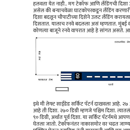
हलवता येत नाही.. मग टेकॉफ आणि लँडिंगची दिशा उलट
असेल की बर्‍याचवेळा घाटकोपरकडून लँडिंग करणा
दिशा बदलून चौपाटीच्या दिशेने उलट लँडिंग करायल
दिसतात. यालाच रनवे बदलला असं म्हणतात. मुंबई कंट
कोणत्या बाजूने रनवे वापरात आहे हे सांगत असते. आता
इथे मी लेफ्ट साईडेड सर्किट पॅटर्न दाखवला आहे. २७ आ
आहे ती दिशा. २७० डिग्री म्हणजे पश्चिम दिशा. त्यात
९० डिग्री, अर्थात पूर्व दिशा. या सर्किट पॅटर्नमधे 
घेतला जातो. टेकॉफनंतर नाकासमोर वर चढत जाण्य