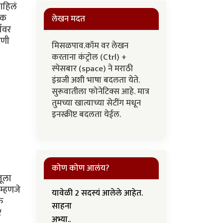
ाहिलं
नक
लेखन मदत
ावर
षणी
मिसळपाव.कॉम वर लेखन
करताना कंट्रोल (Ctrl) +
स्पेसबार (space) ने मराठी
इंग्रजी अशी भाषा बदलता येते.
सुरूवातीला फोनेटिक्स आहे. मात्र
तुमच्या खात्याच्या सेटींग मधून
इनस्क्रीप्ट बदलता येईल.
कोण कोण आलंय?
जूला
 म्हणजे
यावेळी 2 सदस्यं आलेले आहेत.
ऑफ
साहना
र
अभ्या..