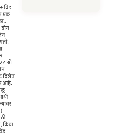
ॉसविंड
ून एक
ा..
. दोन
जिन
ंगतो.
या
नल
 "एट ओ
जिन
ट दिशेत
च आहे.
ालू
 आधी
ल्यावर
.)
ाठी
, किंवा
िंड