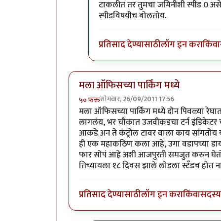
टाकलीत तर तुमचा जमिनीशी स्पीड 0 असेल 
स्पीडविषयीच बोलतोय.
प्रतिसाद देण्यासाठी
लॉग इन करा
किंवा
मला ऑफिसच्या पार्किंग मध्ये
सोमवार, 26/09/2011 17:56
५० फक्त
मला ऑफिसच्या पार्किंग मध्ये दोन पिवळ्या रेघा
लागलंय, भर चौकात उजवीकडचा टर्न इंडिकेटर चालु
आकडे अन ते कंट्रोल टावर वाला काय सांगतोय 
ही एक महाकठिण कला आहे, उगा वडापच्या डायवर सा
फार सोपं आहे अशी आजपुरती समजुत करुन घेतो, उद्
तिच्यायला १८ दिवस झाले लोडला स्टँडच होत ना
प्रतिसाद देण्यासाठी
लॉग इन करा
किंवा
सदस्य 