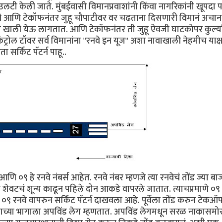
ी केली जाते. मुंबईवासी विमानप्रवाशांनी किंवा नागरिकांनी खूपदा प
री आणि टेकॉफनंतर जुहू चौपाटीवर वर चढताना दिसणारी विमानं अचा
ा खाली येऊ लागतात. आणि टेकॉफनंतर ती जुहू ऐवजी घाटकोपर कुर्ल्य
्रोल टॉवर सर्व विमानांना "रनवे इन यूज" अशा नावाखाली नेहमीच याक्
 सर्किट पॅटर्न पाहू..
णि ०९ हे रनवे नंबर्स आहेत. रनवे नंबर म्हणजे त्या रनवेचं तोंड ज्या बा
लं शेवटचं शून्य काढून पहिले दोन आकडे वापरले जातात. त्याचप्रमाणे ०९
आपण ०९ रनवे वापरुन सर्किट पॅटर्न दाखवला आहे. पूर्वेला तोंड करुन टेक
ाच्या भागाला अपविंड लेग म्हणतात. अपविंड लेगमधून सरळ नाकासमो