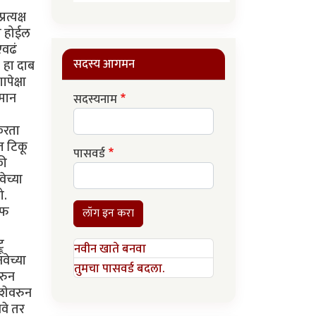
त्यक्ष
ी होईल
एवढं
सदस्य आगमन
. हा दाब
पेक्षा
िमान
सदस्यनाम
करता
ात टिकू
पासवर्ड
की
ेच्या
ो.
ऑफ
लॉग इन करा
ू
नवीन खाते बनवा
वेच्या
तुमचा पासवर्ड बदला.
ोरुन
िशेवरुन
वे तर