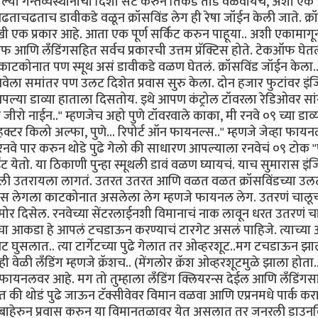
या गन्तव्यस्थानाची दिशा सेट करुन तिकडे तोंड वळवायचं, अशी एक
ताचढताच डावीकडे वळून क्रॉसविंड लेग ही रेषा जॉईन केली जाते. क्र
खी एक प्रकार आहे. आता एक पूर्ण सर्किट करुन पाहूया.. अशी एकामाग
ॉफ आणि लँडिंगसहित सर्वच प्रकारची उत्तम प्रॅक्टिस होते. टेकऑफ घेतल
काटकोनात पण स्मूथ असं डावीकडे वळण घेतलं. क्रॉसविंड जॉईन केला.
नवेला समांतर पण उलट दिशेत प्रवास सुरु केला. दोन हजार फुटांवर इं
 आपल्या डाव्या हाताला दिसतोय. इथे आपण कंट्रोल टॉवरला रेडिओवर सा
 जीरो नाईन.." म्हणजेच अहो पुणे टॉवरवाले काका, मी रनवे ०९ च्या डाव्
़क्टर किलो अल्फा, पुणे... रिपोर्ट ऑन फायनल्स.." म्हणजे जेव्हा फाय
 रनवे पार करुन थोडे पुढे गेलो की साधारण आपल्याला रनवेचं ०९ टोक
ेतो. या ठिकाणी पुन्हा स्मूथली डावं वळण घ्यायचं. याच सुमारास इं
खाली उतरायला लागतं. उतरत उतरत आणि वळत वळत क्रॉसविंडच्या उल
चं. बेस लेगला काटकोनात असलेला लेग म्हणजे फायनल लेग. उतरणं चालू
र दिसेल. रनवेच्या सेंटरलाईनशी विमानाचं नाक लावून धरत उतरणं च
वेचा आकडा हे आपलं टचडाऊन करण्याचं टारगेट असलं पाहिजे. त्याच्या
ट घुसलात.. त्या टार्गेटच्या पुढे गेलात तर ओव्हरशूट..मग टचडाऊन झा
ी वेळी लँडिंग म्हणजे क्रॅशच.. (मेंगलोर क्रॅश ओव्हरशूटमुळे झाला होता.
फायनलवर आहे. मग तो तुम्हाला लँडिंग क्लियरन्स देईल आणि लँडिंगस
ी थोडं पुढे जाऊन टॅक्सीवेवर विमान वळवा आणि एप्रनमधे पार्क करा
हेरुन प्रवास करुन या विमानतळावर येत असलात तर जनरली डाउनव