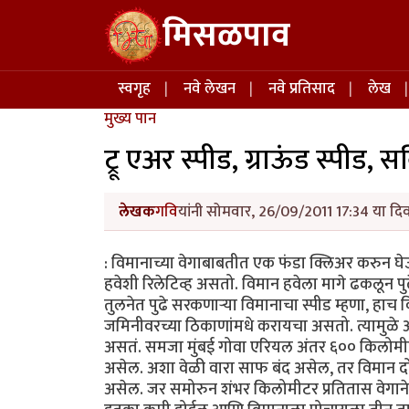
Skip to main content
मिसळपाव
Main navigation
स्वगृह
नवे लेखन
नवे प्रतिसाद
लेख
मुख्य पान
ट्रू एअर स्पीड, ग्राऊंड स्पीड, सर
लेखक
गवि
यांनी सोमवार, 26/09/2011 17:34 या दिव
: विमानाच्या वेगाबाबतीत एक फंडा क्लिअर करुन घे
हवेशी रिलेटिव्ह असतो. विमान हवेला मागे ढकलून पुढे ज
तुलनेत पुढे सरकणार्‍या विमानाचा स्पीड म्हणा, हाच
जमिनीवरच्या ठिकाणांमधे करायचा असतो. त्यामुळे आप
असतं. समजा मुंबई गोवा एरियल अंतर ६०० किलोमीट
असेल. अशा वेळी वारा साफ बंद असेल, तर विमान दो
असेल. जर समोरुन शंभर किलोमीटर प्रतितास वेगाने 