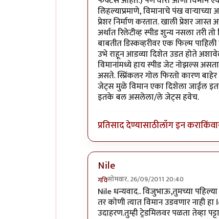
फॅक्टर्स आहेत.) पण वारा आणी विमान एक
लिहल्याप्रमाणे, विमानाचे पंख वार्‍याच्य
प्रेशर निर्माण करतात. खाली प्रेशर जास्त 
अर्थात रिलेटीव्ह स्पीड शुन्य नसला तरी
बाबतीत डिस्कव्हरीवर एक फिल्म पाहिली
उभे राहून आडव्या दिशेत उडत होते अशाव
विमानांमध्ये हाय स्पीड जेट नोझल्स असतात
असते. स्प्रिंकलर गोल फिरतो कारण बाहेर 
जेट्स मुळे विमान एका दिशेला जाईल इतका
इतके बल असलेला/ले जेट्स हवेच.
प्रतिसाद देण्यासाठी
लॉग इन करा
किंवा
Nile
सोमवार, 26/09/2011 20:40
गवि
In reply to
एक शंका. वारा २०० किमी वे
Nile धन्यवाद.. विजुभाऊ,तुमच्या पहिल्य
तर कोणी त्यात विमान उडवणार नाही हा l
उदाहरण.तुम्ही ट्रेडमिलवर पळता तेव्हा प