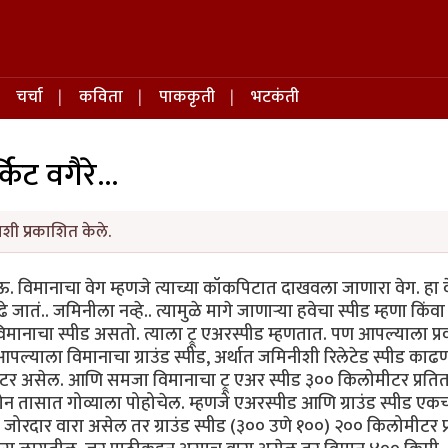
चर्चा
कविता
पाककृती
भटकंती
्किट वगैरे...
शी प्रकाशित केले.
ऊ. विमानाचा वेग म्हणजे त्याच्या कॉकपिटात दाखवला जाणारा वेग. हा 
ातं.. जमिनीला नव्हे.. त्यामुळे मागे जाणार्‍या हवेचा स्पीड म्हणा किंवा 
 विमानाचा स्पीड असतो. त्याला ट्रू एअरस्पीड म्हणतात. पण आपल्याला प्
ल्याला विमानाचा ग्राउंड स्पीड, अर्थात जमिनीशी रिलेटेड स्पीड काढण
र असेल. आणि समजा विमानाचा ट्रू एअर स्पीड ३०० किलोमीटर प्रति
न तासात गोव्याला पोहोचेल. म्हणजे एअरस्पीड आणि ग्राउंड स्पीड एक
जोरदार वारा असेल तर ग्राउंड स्पीड (३०० उणे १००) २०० किलोमीटर प