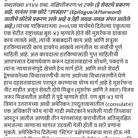
शब्दसंख्या ४९४४ शब्द. संक्षिप्तीकरण:५९ टक्के
(हे शेवटचे प्रकरण
आहे. यानंतर एक छोटे "उपसंहार" (Epilogue/Afterword)
जातीचे छोटेसे प्रकरण उरले आहे व तेही जवळ-जवळ संपत आलेले
आहे.)
त्यांच्या पाकिस्तानला २००६च्या मार्चमधे दिलेल्या एकुलत्या एक भेटीत राष्ट्राध्यक्ष बुश-४३ म्हणाले होते कीं मुशर्रफना डावावर काय लावले आहे, त्यांची जबाबदारी काय आहे आणि शत्रूला हरविण्यासाठी काय डावपेच आखावे लागतील या सर्वांची पूर्ण माहिती आहे. अल कायदाला हरविण्यासाठी गुप्त माहितीची आपापसात देवाणघेवाण करून दहशतवाद्यांना शोधणे, पकडणे व त्यांना न्यायासनांपुढे खेचणे हेच मार्ग होते. आणि सरते शेवटी द्वेषभावनेच्या विचारसरणीची जागा आशेच्या विचारसरणीने घेणे हाच दहशतवादाला पराभूत करण्याचा योग्य मार्ग आहे हे मुशर्रफना नीट माहीत असून शेवटी दोघे मिळून (मुशर्रफ आणि ते स्वतः) विजय जरूर मिळवतील असेही ते पुढे म्हणाले होते. पण बुश-४३ यांचे विमान उतरायच्या आधी अमेरिकन उपदूतावासातील (consulate) एक अधिकारी फॉय यांची गाडी स्फोटकाने भरलेली गाडी तिच्यावर आपटून आतील आणखी तीन माणसांसह कराचीतील अतिसुरक्षित समजल्या जाणार्‍या भागात उडवली गेली होती व सारे प्रणांना मुकले. अमेरिकेनेच दिलेल्या 'स्टिंगर' प्रक्षेपणास्त्राचा मारा होऊ नये म्हणून त्यांचे विमान दिवे न लावता उतरवले गेले[१]. लॉरा बुश आणि बुश-४३ विमानातून ३ मार्च २००६ रोजी उतरल्यावर त्यांच्या वधाचा प्रयत्न यशस्वी होऊ नये म्हणून तयार ठेवलेल्या अनेक हेलीकॉप्टर्स आणि चिलखती गाड्यांच्या संरक्षणात ते अमेरिकन दूतावासाच्या आवारात पोचले. आजकाल या दूतावासात कांहीं कामासाठी जाणे म्हणजे एक 'प्रकल्प'च होता! २४ तासांच्या त्यांच्या भेटीत बुश कुठल्याही आम पाकिस्तानी नागरिकाच्या जवळपासही जाऊ शकले नव्हते! गस्त घालायला हजारो पाकिस्तानी पोलीस, छत्रीधारी सैनिक, अमेरिकेची ब्लॅक हॉक हेलीकॉप्टर्स तैनात होती. इस्लामाबादवरील सर्व मुलकी विमान वहातूकही पूर्णपणे बंद होती. पण इतर शहरांत 'मद्रास्सा'च्या विद्यार्थ्यांना हाताशी धरून धार्मिक पक्षांनी छोट्या-मोठ्या आगी लावून आपला निषेध व राग व्यक्त केला होता. मुशर्रफ यांचाही या काळातील सारा वेळ स्वतःच्या समस्याबरोबर लठ्ठालठ्ठी करण्यातच गेला. पाकिस्तानला यायच्या आधी पाच दिवस बुश-४३यांनी करझाई यांच्या सरकारच्या समर्थनार्थ काबूलला भेट दिली होती. तालीबान्यांनी काबूलहून पळ काढला असला तरी त्यांचे अनुयायी अफगाणिस्तानच्या पश्चिम व दक्षिण भागात धारिष्ट्यपूर्ण व रक्तलांछित हल्ले करून सुधारणांच्या समर्थकांना आणि युतीच्या अफगाणी, ब्रिटिश आणि अमेरिकन सेनेला मदत करणार्‍यांना कंठस्नान घालू शकत होते. त्यावेळी करझाईंनी बुश-४३ना पाकिस्तानी लष्कर आणि ISI तालीबानला व अल कायदाला कसे आसरा व शस्त्रास्त्रे पुरवत होते याबद्दलच्या पुराव्याचे एक बाड दिले होते त्यात क्वेट्ट्याला एका पिक-अप व्हॅनमध्ये बसून सगळीकडे उजळ माथ्याने फिरणारे एकाक्ष मुल्ला ओमर व बिन लादेन यांच्यासकट पाकिस्तानात रहाणार्‍या शेकडो कार्यकर्त्यांच्या आणि छोट्या सैनिकदलांच्या मुखियांच्या नावाची यादी होती. करझाईंचे म्हणणे किती सत्य होते याचा प्रत्यय १३ जानेवारी २००६ला आलाच होता. कारण त्या दिवशीच्या ड्रोन विमानांतून डागलेल्या 'हेलफायर' प्रक्षेपणास्त्रांच्या अफगाणिस्तानच्या सीमेपासून ५ मैलावर असलेल्या डामाडोला गावात केलेल्या हल्ल्यातून अल कायदाचे न. २ अयमान अल-जवाहिरी जरी वाचले असले तरी त्यांचे नरसंहारक्षम शस्त्रास्त्रविभागाचे प्रमुख अबू खबाब अल-मास्री मारले गेले होते. पण मुशर्रफ गुर्मीतच होते. त्यांनी ८०,००० सैनिक अफगाणिस्तान सीमेवर तैनात करून त्यांना जवळ-जवळ पूर्णपणे नेस्तनाबूत केले होते असा दावाही त्यांनी केला व करझाईंच्या यादीतील ६६ टक्के नावे कालबाह्य होती असे सांगून तिची टर उडवली. बुश-४३ यांच्या आगमनाच्या आसपास २५ परदेशी दहशतवाद्यांना पाक लष्कराने ठार मारल्याची शेखी मिरवली पण ते सारे मृत मुले, स्त्रिया व विद्यार्थी होते असे पहाणार्‍यांनी सांगितले होते. बुश-४३ परत गेल्यावर "पाकिस्तानस्थित अल कायदा नेते इंग्लंडमधील व इतर युरोपमधील गंभीर व वाढत्या कार्यक्षमतेच्या दहशतवाद्यांच्या चिवट जाळ्यांचे संचलन करीत आहेत" असे अपूर्व असे जाहीर वक्तव्य एलीझा मॅनिंगम-बुलर या MI5च्या निर्देशिकेने केले. अमेरिकेचे ब्रूस रीडल[२] हेही त्याच मताचे होते. सरकारातून बाहेर पडल्यावर त्यांनी "अल कायदाचे प्रमुख पाकिस्तानात लपले आहेत" असे आपल्या पहिल्याच मुलाखतीत सांगितले. २००२ ते २००४च्या दरम्यान त्यांचे उद्दिष्ट जिवंत रहाणे व पाकिस्तानात क्वेट्टा व बलुचिस्तानात नवे तळ स्थापणे असे होते, २००५ साली त्यांचे पुनरुत्थान झाल्याची लक्षणे साफ दिसू लागली होती व २००६ साली ते बिन लादेन व अल-जवहिरी या नेत्यांच्या चित्रफितींच्या आक्रमक प्रचारासह व नव्या कारवायांसह सूडबुद्धीने प्रतिहल्ला करायला तयार झाले होते! त्यासाठी ते इंग्लंड व अमेरिकेत स्थायिक झालेल्या पाकिस्तानी व बांगलादेशी नागरिकांना वापरून दहशतवादी हल्ले करायच्या योजना आखत होते[३]. पाकिस्तानातील मैत्रीपूर्ण वातावरणत अल कायदाने जोरदार पावले टाकून तथाकथित प्रतिबंधित LeT, JeM[४] सारख्या पाकिस्तानी दहशतवाद्यांशी घनिष्ट संबंध प्रस्थापित केले. मुशर्रफनीच उभ्या केलेल्या काश्मिरी दहशतवादी संघटना, अफगाणी समर्थक संघटना, तालीबान व बिन लादेन वत्यांचे सहकारी यांना आश्रय देणार्‍यांच्या कारवाया पाकिस्तान सरकार सहन करत होते अशीही ताकीद रीडेल यांनी दिली. निवेदनाचे समर्थन करण्यासाठीच जणू पाठोपाठ हेकमतयार[५] यांनी बिन लादेन व त्यांच्या सहकार्‍यांना तोरा बोरा पर्वतांमधून नोव्हेंबर २००१मध्ये कसे पाकिस्तानात सुरक्षितपणे पोचविले होते याबद्दल फुशारकी मारली. पाकिस्तानी लष्कर आणि ISIच्या छुपी मदत वापरून बलवान झालेले हेकमतयार हे कट्टर पाश्चात्यविरोधी मुजाहिदीन काबूलच्या पाडावात अल-जरकावी[५], अल-मकदीसी[५] यांच्याबरोबरीने लढले होते. बुश-४३ परतल्यानंतर तालीबान व अल कायदाच्या पुररुत्थानाचे नेमके स्वरूप हे सुस्पष्ट होऊ लागले. उत्तर वझीरिस्तानमधील मिरामशहा नावाच्या एका दुर्गम गावातील हकीकत अंगावर शहारे आणणारी होती. विजेच्या खांबाना लटकवलेली बंदुकीच्या गोळ्यांनी चाळण झालेली अनेक शरीरे, शिरच्छेदानंतर तोंडात नोटा कोंबून जमीनीवर भिरकावलेले डोके, बाजारात छिन्न-विछिन्न केलेल्या अनेक शरीरांवर फेकलेले एक मृत कुत्रे आणि "गुन्हेगारांची आणि देवाच्या आज्ञा न पाळणार्‍यांची हीच गत होईल" असे म्हणून त्यातल्याच एका शरीरावर बंदुकीच्या दस्त्याचा फटका मारणारा एक लांब दाढीवाला मुल्ला ही कथा "नरकातील एक दृश्य" म्हणून जाविद हुसेन नावाच्या एका बलदंड पत्रकाराने प्रसिद्ध केली. या भागांत काळ्या रंगाचा फेटा बांधलेल्या मुल्लांचीच सत्ता चाले व पाकिस्तानी लष्करी आणि मुलकी अधिकारीसुद्धा जाहीर मृत्युदंडांसारख्या घटनासुद्धा प्रेक्षकांसारखे फक्त बघत असत. ज्येष्ठ लष्करी अधिकार्‍यांनी तिथल्या मुलकी अधिकार्‍यांना 'नव-तालीबानीं'च्या हालचालींना अजीबात अडसर आणायचा नाहीं अशा आज्ञाच दिलेल्या होत्या असे सय्यद जहीर उल-इस्लाम नावाच्या मुलकी अधिकार्‍यानेच सांगितले. पुढे ही मध्यमयुगीन प्रथा टंक, डेरा इस्माइल खान, बन्नू व कोहातसारख्या आजूबाजूच्या शहरातही पसरू लागली. संगीत, टीव्ही, हजामतीची दुकाने वगैरेवर बंदी आणण्यात आली होती. पण ही आणीबाणी थेट मुशर्रफ यांच्या सैन्यात पसरण्याइतकी खोलवर गेली होती. पाकिस्तानी लष्कराकडे 'नव-तालीबानीं'ना चिरडून टाकू शकतील इतकी भरपूर शस्त्रास्त्रें असूनसुद्धा त्यांच्यावर ते स्वामित्व प्रस्थापित करू शकत नसल्याची कबूली दिल्यामुळे त्या दोघांत एप्रिल २००४मध्ये एक 'शांती-करार' झाला होता. त्याच नोव्हेंबरमध्ये त्यांना खुष करण्यासाठी या असामान्य उपायांना मुशर्रफनी होकार दिला होता. पाकिस्तानवरील निष्ठेची प्रतिज्ञा घेणे आणि परदेशी दहशतवाद्यांना आसरा किंवा मदत देणे बंद केल्याच्या बदल्यात त्यांना मुशर्रफनी त्यांना अल कायदाचे झालेले कर्ज फेडण्यासाठी ५,४०,००० डॉलर्सची मदतही दिली! या पैशाच्या विनियोगावर नियंत्रण ठेवणे अशक्यच होते आणि कुणीही 'नव-तालीबानीं'ना हे कर्ज कसे झाले असले प्रश्न विचारायची सोयच नव्हती! हे पैसे मिळताच एका गटाचा म्होरक्या बाईतुल्ला मेहसूद भूमिगत झाला. सररोघा येथे नव-तालीबानींबरोबर झालेल्या बैठकीनंतर पाकिस्तानी लष्कराने २००५च्या फेब्रूवारीत दक्षिण वझीरिस्तान सोडायचे कबूल केले होते. तशाच तर्‍हेचा करार उत्तर वझीरिस्तानवर सत्ता असलेल्या आणखी एका नव-तालीबानींबरोबरही २००६च्या सप्टेंबरमध्ये केला गेला. त्यानुसार तेथील पायदळाचे व हवाई हल्ले थांबविणे, कैद्यांची मुक्तता करणे, सैन्याने बराकीत परत जाणे, नव-तालीबानींना त्यांच्या हानीची नुकसानभरपाई देणे आणि टोळीवाल्यांना हत्यारे बाळगायची परवानगी देणे वगैरे अटीही सरकारने मान्य केल्या. मुशर्रफना विचारून किंवा परस्पर ते माहीत नाहीं, पण पाकिस्तानी जनरल्सनी मुल्ला दादुल्लाबरोबरही करार केले. मुल्ला दादुला हे एक पायाचे मुल्ला असून नाटोच्या फौजांविरुद्ध नैऋत्य भागातील कंदाहार व हेलमंद या प्रांतात[६] बंडाळी केल्याबद्दल व अनेक नाटो सैनिकांच्या मृत्यूबद्दल जबाबदार असल्यामुळे अमेरिकेच्या most-wanted list वर आहेत. सीमेपलीकडील उद्रेकापेक्षा या गुप्त करारामुळे खौस्त, पाक्तिया व पाक्तिका या अफगाणिस्तानच्या पूर्वसीमेवरील प्रांतांत अराजक माजले असे नाटोच्या सेनाधिकार्‍यांचे मत आहे. पाकिस्तानी लष्कर गेल्यावर या नव-तालीबान्यांनी निर्भयपणे शस्त्रें व सैनिक सीमेपलीकडे पाठवले आणि तिथल्या गांवांत व शहरात हिंसक अराजक माजविले आणि दबा धरून (ambush) नाटोच्या अनेक सैनिकांना कंठस्नान घातले. २००५मधील १६०० हल्ल्यांच्या तूलनेत २००६मध्ये ५००० हल्ल्यावर आकडा पोचला व आत्मघाती हल्ले २७ वरून १३९वर पोचले होते. परिस्थिती इतकी बिघडली कीं सर्व स्थानीय अधिकार्‍यांनी मिळून ज्येष्ठ अधिकार्‍यांकडे अर्ज सादर केला. ६ मार्च २००७रोजी पाकिस्तानच्या बेशिस्त वायव्य सरहद्द प्रांताचे राज्यपाल ले.ज.अली महंमदअली औरकझाईंना एक अहवाल सादर करण्यात आला. त्यात अनेक मुद्दे होते: "कायदा, सुव्यवस्था राखणार्‍यांच्या औदासीन्यामुळे सरकारी पाऊल मागे पडले आहे, प्रत्येक दिवसागणिक सरकारचा वचक कमी होत चालाला आहे, ती पोकळी बिनसरकारी लोक व्याफून राहिले आहेत, सरकारी कर्मचार्‍यांचे आणि सरकारच्या समर्थकांचे मनोधैर्य खचलेले आहे, तालीबानीकरण, कायद्यांचा अभाव आणि दहशतवाद वाढत आहे हे ते मुद्दे होते. नेहमी या भागाचा दौरा करणार्‍या एका वार्ताहाराने लिहिले होते कीं सरकारी धोरण पशुतुल्य लष्करी अत्याचाराच्या टोकापासून बंडखोरांपुढे शरणागती पत्करण्याच्या दुसर्‍या टोकापर्यंत झुलले आहे. पेचप्रसंग सोडविण्याबद्दल विख्यात असलेला जागतिक विचारमंच 'आंतरराष्ट्रीय आणीबाणी गटा'ने[७] "असले करार करूनही बंडखोरी चालूच राहिली असून सीमेवरील घूसखोरीही कमी व्हायचे नांव फ़्हेत नाहीं. लष्करी मोहिमा 'अल कायदा'ची वरिष्ठ लक्ष्ये टिपण्यात यशस्वी होत नाहीं आहेत, आणि कित्येक बंडखोरांना इतरत्र आश्रय मिळाला आहे" असे लिहीत अतीशय गंभीर चिंता व्यक्त केली. पण नवतालीबानी आणि त्यांचे अल कायदा समर्थक यांचा उत्कर्ष आपोआप नाही झाला. अमेरिकन गुप्तहेरखात्याच्या आणि भारतीय गुप्तहेरखात्यातील वरिष्ठ अधिकारी या दोघांनी पाकिस्तानी गुप्तहेरखात्यातील कांही घटकांवर नवतालीबानींबरोबर संबंध ठेवणे, त्यांना प्रशिक्षण आणि आसरा देणे असे आरोप केले. त्यात मुशर्रफ यांचे २००४पर्यंत CJCOS असलेले ज.मोहम्मद अजीज, ISIचे भूतपूर्व Director General आणि बिन लादेनच्या सहकार्याने बेनझीरबाईंना ठार मारण्याचा कट केल्याबद्दल बडतर्फ केलेले ज.हमीद गुल, स्टिंगर प्रक्षेपणास्त्रे परत मिळविण्याच्या CIAच्या प्रयत्नांना खीळ घालणारे ISIचे आणखी एक भूतपूर्व Director General ज.जाविद नासीर, FBIने ९/११ हल्ल्याबद्दलचे संशयित ISIचे आणखी एक भूतपूर्व निर्देशक ज.महमूद अहमद, १९९५मध्ये बेनझीरबाईंच्याविरुद्ध कुदेता रचण्याच्या कटात सामील असलेले व २००१साली मुशर्रफनी माफी दिलेले ज.जहीर-उल-इस्लाम, मुस्लिम अतिरेक्यांकडून मारले गेलेल्या डॅनियल पर्ल यांना त्यांच्या मारेकर्‍य़ांकडे घेऊन गेलेले