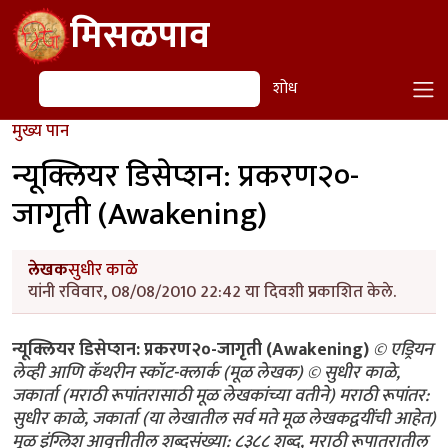
Skip to main content
मिसळपाव
शोध
शोध
मुख्य पान
न्यूक्लियर डिसेप्शन: प्रकरण२०-
जागृती (Awakening)
लेखक
सुधीर काळे
यांनी रविवार, 08/08/2010 22:42 या दिवशी प्रकाशित केले.
न्यूक्लियर डिसेप्शन: प्रकरण२०-जागृती (Awakening)
© एड्रियन
लेव्ही आणि कॅथरीन स्कॉट-क्लार्क (मूळ लेखक) © सुधीर काळे,
जकार्ता (मराठी रूपांतरासाठी मूळ लेखकांच्या वतीने) मराठी रूपांतर:
सुधीर काळे, जकार्ता (या लेखातील सर्व मते मूळ लेखकद्वयींची आहेत)
मूळ इंग्लिश आवृत्तीतील शब्दसंख्या: ८३८८ शब्द, मराठी रूपातरातील