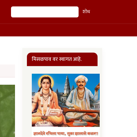
शोध
शोध
मिसळपाव वर स्वागत आहे.