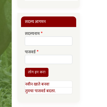
सदस्य आगमन
सदस्यनाम
पासवर्ड
लॉग इन करा
नवीन खाते बनवा
तुमचा पासवर्ड बदला.