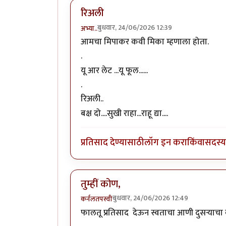
रिअली
बुधवार, 24/06/2026 12:39
अभ्या..
आमचा मिपाकर कवी मिका म्हणाला होता.
.
यू आर लेट ...यू फूल......
.
रिअली..
बक्ष दो....सुखी राहा...राहू द्या....
प्रतिसाद देण्यासाठी
लॉग इन करा
किंवा
सदस्य 
तुम्हीं कोण,
बुधवार, 24/06/2026 12:49
कर्नलतपस्वी
फालतू प्रतिसाद देऊन स्वताचा आणी दुसर्‍याचा