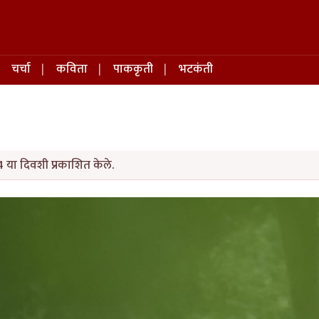
चर्चा
कविता
पाककृती
भटकंती
 या दिवशी प्रकाशित केले.