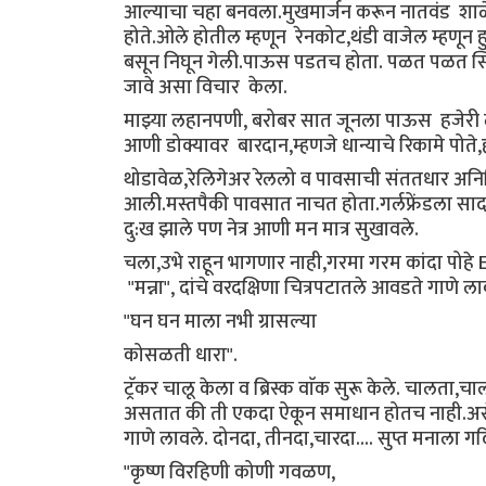
आल्याचा चहा बनवला.मुखमार्जन करून नातवंड शाळ
होते.ओले होतील म्हणून रेनकोट,थंडी वाजेल म्हणून
बसून निघून गेली.पाऊस पडतच होता. पळत पळत स्टिल
जावे असा विचार केला.
माझ्या लहानपणी, बरोबर सात जूनला पाऊस हजेरी 
आणी डोक्यावर बारदान,म्हणजे धान्याचे रिकामे पोत
थोडावेळ,रेलिगेअर रेललो व पावसाची संततधार अनिम
आली.मस्तपैकी पावसात नाचत होता.गर्लफ्रेंडला साद
दु:ख झाले पण नेत्र आणी मन मात्र सुखावले.
चला,उभे राहून भागणार नाही,गरमा गरम कांदा पोह
"मन्ना", दांचे वरदक्षिणा चित्रपटातले आवडते गाणे 
"घन घन माला नभी ग्रासल्या
कोसळती धारा".
ट्रॅकर चालू केला व ब्रिस्क वाॅक सुरू केले. चालता
असतात की ती एकदा ऐकून समाधान होतच नाही.असेच 
गाणे लावले. दोनदा, तीनदा,चारदा.... सुप्त मनाला 
"कृष्ण विरहिणी कोणी गवळण,