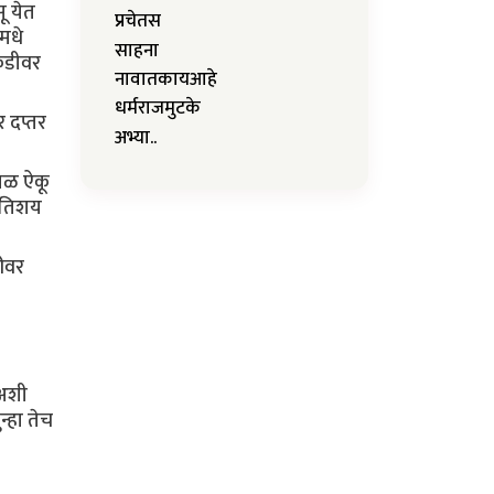
ू येत
प्रचेतस
मधे
साहना
ेकडीवर
नावातकायआहे
धर्मराजमुटके
 दप्तर
अभ्या..
शिळ ऐकू
 अतिशय
ीवर
 अशी
्हा तेच