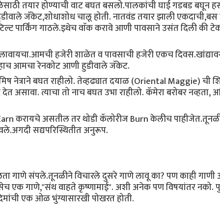
ेसाठी तयार होण्याची वाट बघत बसलो.पालकांची घाई गडबड बघून हस
 हुडीवाले जॅकेट,शोधाशोध चालू होती. नातवंड तयार झाली एकदाची,बस 
्ट पार्किंग गाठले.इथेच वाॅक करावे आणी पावसाने उसंत दिली की ट
लावायचा.आमची हजेरी शाळेत व पावसाची हजेरी एकच दिवस.खांद्यावर
े,हाच आमचा रेनकोट आणी हुडीवाले जॅकेट.
िष नेत्राने बघत राहीलो. तेव्हढ्यात दयाळ (Oriental Maggie) ची 
 देत असावा. त्याचा तो नाच बघत उभा राहीलो. कॅमेरा बरोबर नव्हता,
े Earn करायचे असतील तर थोडी कॅलोरीज Burn केलीच पाहीजेत.तूनळ
लावले.अगदी सद्यपरिस्थितीत अनुरूप.
,चालता गाणे संपले.तूनळीने विचारले दुसरे गाणे लावू का? पण काही गाणी
एक गाणे,"संथ वाहते कृष्णामाई". अशी अनेक पण विषयांतर नको. पुन
गदिमांची एक ओळ भुंग्यासारखी पोखरत होती.