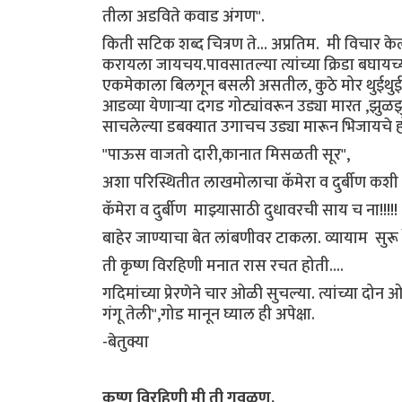
तीला अडविते कवाड अंगण".
किती सटिक शब्द चित्रण ते... अप्रतिम. मी विचार 
करायला जायचय.पावसातल्या त्यांच्या क्रिडा बघा
एकमेकाला बिलगून बसली असतील, कुठे मोर थुईथुई न
आडव्या येणाऱ्या दगड गोट्यांवरून उड्या मारत ,झुळ
साचलेल्या डबक्यात उगाचच उड्या मारून भिजायचे ह
"पाऊस वाजतो दारी,कानात मिसळती सूर",
अशा परिस्थितीत लाखमोलाचा कॅमेरा व दुर्बीण कशी घ
कॅमेरा व दुर्बीण माझ्यासाठी दुधावरची साय च ना!!!!!
बाहेर जाण्याचा बेत लांबणीवर टाकला. व्यायाम सुरू
ती कृष्ण विरहिणी मनात रास रचत होती....
गदिमांच्या प्रेरणेने चार ओळी सुचल्या. त्यांच्या 
गंगू तेली",गोड मानून घ्याल ही अपेक्षा.
-बेतुक्या
कृष्ण विरहिणी मी ती गवळण,