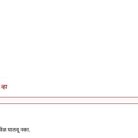
व्हा
 वेळ घालवू नका.