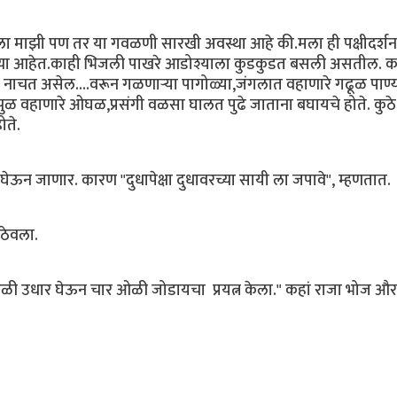
केला माझी पण तर या गवळणी सारखी अवस्था आहे की.मला ही पक्षीदर्शन
यच्या आहेत.काही भिजली पाखरे आडोश्याला कुडकुडत बसली असतील. क
ाचत असेल....वरून गळणाऱ्या पागोळ्या,जंगलात वहाणारे गढूळ पाण्य
झुळ वहाणारे ओघळ,प्रसंगी वळसा घालत पुढे जाताना बघायचे होते. कुठे 
ोते.
ेऊन जाणार. कारण "दुधापेक्षा दुधावरच्या सायी ला जपावे", म्हणतात.
 ठेवला.
दोन ओळी उधार घेऊन चार ओळी जोडायचा प्रयत्न केला." कहां राजा भोज और