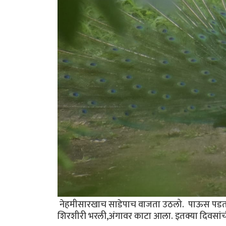
नेहमीसारखाच साडेपाच वाजता उठलो. पाऊस पडत हो
शिरशीरी भरली,अंगावर काटा आला. इतक्या दिवसांची 