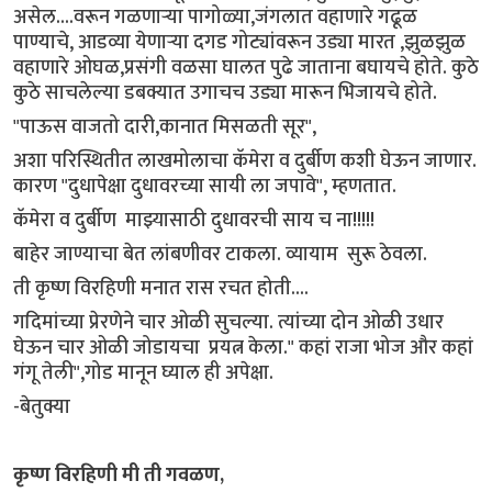
असेल....वरून गळणाऱ्या पागोळ्या,जंगलात वहाणारे गढूळ
पाण्याचे, आडव्या येणाऱ्या दगड गोट्यांवरून उड्या मारत ,झुळझुळ
वहाणारे ओघळ,प्रसंगी वळसा घालत पुढे जाताना बघायचे होते. कुठे
कुठे साचलेल्या डबक्यात उगाचच उड्या मारून भिजायचे होते.
"पाऊस वाजतो दारी,कानात मिसळती सूर",
अशा परिस्थितीत लाखमोलाचा कॅमेरा व दुर्बीण कशी घेऊन जाणार.
कारण "दुधापेक्षा दुधावरच्या सायी ला जपावे", म्हणतात.
कॅमेरा व दुर्बीण माझ्यासाठी दुधावरची साय च ना!!!!!
बाहेर जाण्याचा बेत लांबणीवर टाकला. व्यायाम सुरू ठेवला.
ती कृष्ण विरहिणी मनात रास रचत होती....
गदिमांच्या प्रेरणेने चार ओळी सुचल्या. त्यांच्या दोन ओळी उधार
घेऊन चार ओळी जोडायचा प्रयत्न केला." कहां राजा भोज और कहां
गंगू तेली",गोड मानून घ्याल ही अपेक्षा.
-बेतुक्या
कृष्ण विरहिणी मी ती गवळण,