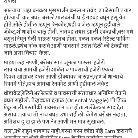
संपली.
आल्याचा चहा बनवला.मुखमार्जन करून नातवंड शाळेसाठी तयार
होण्याची वाट बघत बसलो.पालकांची घाई गडबड बघून हसू येत
होते.ओले होतील म्हणून रेनकोट,थंडी वाजेल म्हणून हुडीवाले
जॅकेट,शोधाशोध चालू होती. नातवंड तयार झाली एकदाची,बस मधे
बसून निघून गेली.पाऊस पडतच होता. पळत पळत स्टिल्ट पार्किंग
गाठले.इथेच वाॅक करावे आणी पावसाने उसंत दिली की टेकडीवर
जावे असा विचार केला.
माझ्या लहानपणी, बरोबर सात जूनला पाऊस हजेरी
लावायचा.आमची हजेरी शाळेत व पावसाची हजेरी एकच
दिवस.खांद्यावर दप्तर आणी डोक्यावर बारदान,म्हणजे धान्याचे
रिकामे पोते,हाच आमचा रेनकोट आणी हुडीवाले जॅकेट.
थोडावेळ,रेलिगेअर रेललो व पावसाची संततधार अनिमिष नेत्राने
बघत राहीलो. तेव्हढ्यात दयाळ (Oriental Maggie) ची शिळ
ऐकू आली.मस्तपैकी पावसात नाचत होता.गर्लफ्रेंडला साद देत
असावा. त्याचा तो नाच बघत उभा राहीलो. कॅमेरा बरोबर नव्हता,
अतिशय दु:ख झाले पण नेत्र आणी मन मात्र सुखावले.
चला,उभे राहून भागणार नाही,गरमा गरम कांदा पोहे Earn करायचे