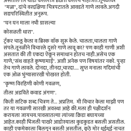
असतील तर थोडी कॅलोरीज Burn केलीच पाहीजेत.तूनळीवर
"मन्ना", दांचे वरदक्षिणा चित्रपटातले आवडते गाणे लावले.अगदी
सद्यपरिस्थितीत अनुरूप.
"घन घन माला नभी ग्रासल्या
कोसळती धारा".
ट्रॅकर चालू केला व ब्रिस्क वाॅक सुरू केले. चालता,चालता गाणे
संपले.तूनळीने विचारले दुसरे गाणे लावू का? पण काही गाणी अशी
असतात की ती एकदा ऐकून समाधान होतच नाही.असेच एक
गाणे,"संथ वाहते कृष्णामाई". अशी अनेक पण विषयांतर नको. पुन्हा
तेच गाणे लावले. दोनदा, तीनदा,चारदा.... सुप्त मनाला गदिमांची
एक ओळ भुंग्यासारखी पोखरत होती.
"कृष्ण विरहिणी कोणी गवळण,
तीला अडविते कवाड अंगण".
किती सटिक शब्द चित्रण ते... अप्रतिम. मी विचार केला माझी पण
तर या गवळणी सारखी अवस्था आहे की.मला ही पक्षीदर्शन
करायला जायचय.पावसातल्या त्यांच्या क्रिडा बघायच्या
आहेत.काही भिजली पाखरे आडोश्याला कुडकुडत बसली असतील.
काही एकमेकाला बिलगून बसली असतील, कुठे मोर थुईथुई नाचत