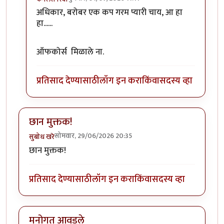
In reply to
लिखाण, चित्र आणि कविता…
by
शेखरमोघे
अधिकार, बरोबर एक कप गरम प्यारी चाय, आ हा
हा......
ऑफकोर्स मिळाले ना.
प्रतिसाद देण्यासाठी
लॉग इन करा
किंवा
सदस्य व्हा
छान मुक्तक!
सोमवार, 29/06/2026 20:35
सुबोध खरे
छान मुक्तक!
प्रतिसाद देण्यासाठी
लॉग इन करा
किंवा
सदस्य व्हा
मनोगत आवडले