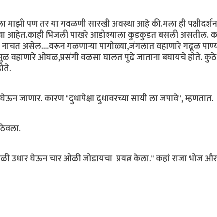
केला माझी पण तर या गवळणी सारखी अवस्था आहे की.मला ही पक्षीदर्शन
यच्या आहेत.काही भिजली पाखरे आडोश्याला कुडकुडत बसली असतील. क
ाचत असेल....वरून गळणाऱ्या पागोळ्या,जंगलात वहाणारे गढूळ पाण्य
झुळ वहाणारे ओघळ,प्रसंगी वळसा घालत पुढे जाताना बघायचे होते. कुठे 
ोते.
ेऊन जाणार. कारण "दुधापेक्षा दुधावरच्या सायी ला जपावे", म्हणतात.
 ठेवला.
दोन ओळी उधार घेऊन चार ओळी जोडायचा प्रयत्न केला." कहां राजा भोज और