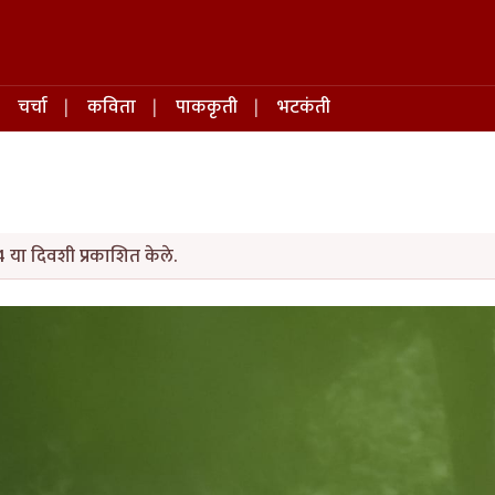
चर्चा
कविता
पाककृती
भटकंती
 या दिवशी प्रकाशित केले.