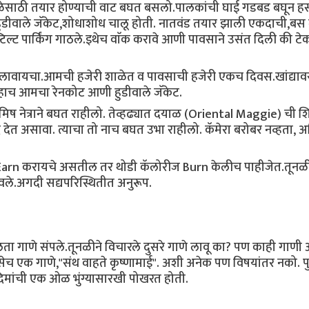
ेसाठी तयार होण्याची वाट बघत बसलो.पालकांची घाई गडबड बघून हस
 हुडीवाले जॅकेट,शोधाशोध चालू होती. नातवंड तयार झाली एकदाची,बस 
्ट पार्किंग गाठले.इथेच वाॅक करावे आणी पावसाने उसंत दिली की ट
लावायचा.आमची हजेरी शाळेत व पावसाची हजेरी एकच दिवस.खांद्यावर
े,हाच आमचा रेनकोट आणी हुडीवाले जॅकेट.
िष नेत्राने बघत राहीलो. तेव्हढ्यात दयाळ (Oriental Maggie) ची 
 देत असावा. त्याचा तो नाच बघत उभा राहीलो. कॅमेरा बरोबर नव्हता,
े Earn करायचे असतील तर थोडी कॅलोरीज Burn केलीच पाहीजेत.तूनळ
लावले.अगदी सद्यपरिस्थितीत अनुरूप.
,चालता गाणे संपले.तूनळीने विचारले दुसरे गाणे लावू का? पण काही गाणी
एक गाणे,"संथ वाहते कृष्णामाई". अशी अनेक पण विषयांतर नको. पुन
गदिमांची एक ओळ भुंग्यासारखी पोखरत होती.