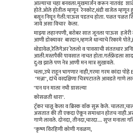
आल्याचा चहा बनवला.मुखमार्जन करून नातवंड शाळ
होते.ओले होतील म्हणून रेनकोट,थंडी वाजेल म्हणून
बसून निघून गेली.पाऊस पडतच होता. पळत पळत स्टिल
जावे असा विचार केला.
माझ्या लहानपणी, बरोबर सात जूनला पाऊस हजेरी 
आणी डोक्यावर बारदान,म्हणजे धान्याचे रिकामे पोत
थोडावेळ,रेलिगेअर रेललो व पावसाची संततधार अनिम
आली.मस्तपैकी पावसात नाचत होता.गर्लफ्रेंडला साद
दु:ख झाले पण नेत्र आणी मन मात्र सुखावले.
चला,उभे राहून भागणार नाही,गरमा गरम कांदा पोह
"मन्ना", दांचे वरदक्षिणा चित्रपटातले आवडते गाणे 
"घन घन माला नभी ग्रासल्या
कोसळती धारा".
ट्रॅकर चालू केला व ब्रिस्क वाॅक सुरू केले. चालता
असतात की ती एकदा ऐकून समाधान होतच नाही.असेच 
गाणे लावले. दोनदा, तीनदा,चारदा.... सुप्त मनाला 
"कृष्ण विरहिणी कोणी गवळण,