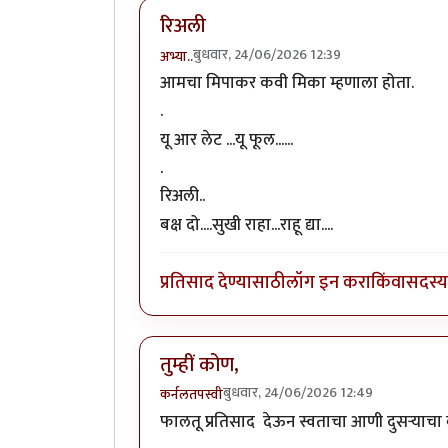
रिअली
बुधवार, 24/06/2026 12:39
अभ्या..
आमचा मिपाकर कवी मिका म्हणाला होता.
.
यू आर लेट ...यू फूल......
.
रिअली..
बक्ष दो....सुखी राहा...राहू द्या....
प्रतिसाद देण्यासाठी
लॉग इन करा
किंवा
सदस्य 
तुम्हीं कोण,
बुधवार, 24/06/2026 12:49
कर्नलतपस्वी
फालतू प्रतिसाद देऊन स्वताचा आणी दुसर्‍याचा