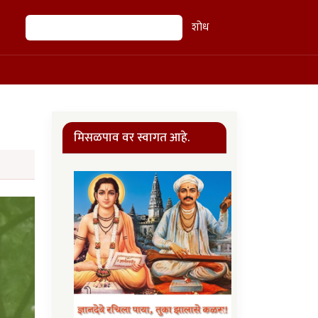
शोध
शोध
मिसळपाव वर स्वागत आहे.