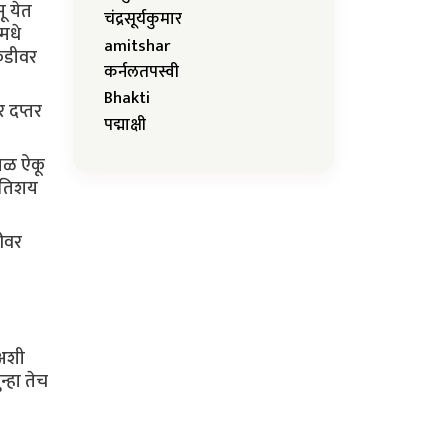
ू येत
चंद्रसूर्यकुमार
मधे
amitshar
ेकडीवर
कर्नलतपस्वी
Bhakti
 दप्तर
पद्माक्षी
शिळ ऐकू
 अतिशय
ीवर
 अशी
्हा तेच