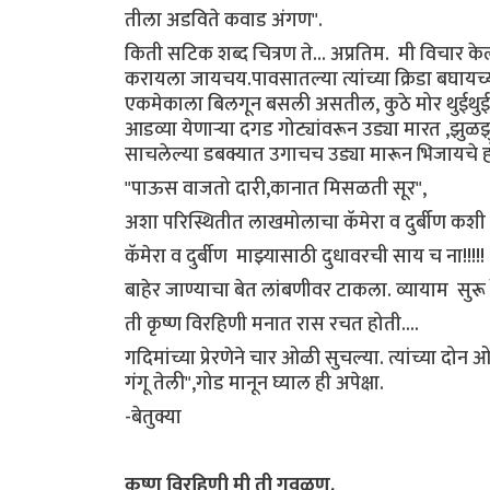
तीला अडविते कवाड अंगण".
किती सटिक शब्द चित्रण ते... अप्रतिम. मी विचार 
करायला जायचय.पावसातल्या त्यांच्या क्रिडा बघा
एकमेकाला बिलगून बसली असतील, कुठे मोर थुईथुई न
आडव्या येणाऱ्या दगड गोट्यांवरून उड्या मारत ,झुळ
साचलेल्या डबक्यात उगाचच उड्या मारून भिजायचे ह
"पाऊस वाजतो दारी,कानात मिसळती सूर",
अशा परिस्थितीत लाखमोलाचा कॅमेरा व दुर्बीण कशी घ
कॅमेरा व दुर्बीण माझ्यासाठी दुधावरची साय च ना!!!!!
बाहेर जाण्याचा बेत लांबणीवर टाकला. व्यायाम सुरू
ती कृष्ण विरहिणी मनात रास रचत होती....
गदिमांच्या प्रेरणेने चार ओळी सुचल्या. त्यांच्या 
गंगू तेली",गोड मानून घ्याल ही अपेक्षा.
-बेतुक्या
कृष्ण विरहिणी मी ती गवळण,