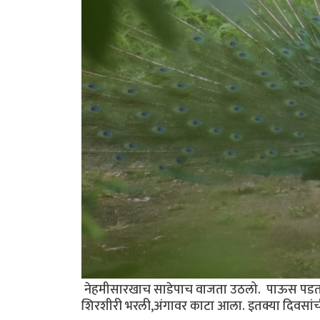
नेहमीसारखाच साडेपाच वाजता उठलो. पाऊस पडत हो
शिरशीरी भरली,अंगावर काटा आला. इतक्या दिवसांची 