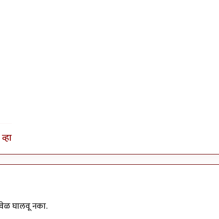
व्हा
 वेळ घालवू नका.