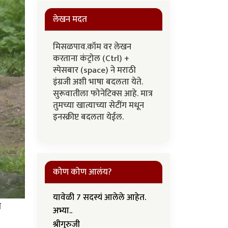
लेखन मदत
मिसळपाव.कॉम वर लेखन
करताना कंट्रोल (Ctrl) +
स्पेसबार (space) ने मराठी
इंग्रजी अशी भाषा बदलता येते.
सुरूवातीला फोनेटिक्स आहे. मात्र
तुमच्या खात्याच्या सेटींग मधून
इनस्क्रीप्ट बदलता येईल.
कोण कोण आलंय?
यावेळी 7 सदस्यं आलेले आहेत.
च
अभ्या..
श्रीगुरुजी