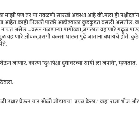
केला माझी पण तर या गवळणी सारखी अवस्था आहे की.मला ही पक्षीदर्शन
यच्या आहेत.काही भिजली पाखरे आडोश्याला कुडकुडत बसली असतील. क
ाचत असेल....वरून गळणाऱ्या पागोळ्या,जंगलात वहाणारे गढूळ पाण्य
झुळ वहाणारे ओघळ,प्रसंगी वळसा घालत पुढे जाताना बघायचे होते. कुठे 
ोते.
ेऊन जाणार. कारण "दुधापेक्षा दुधावरच्या सायी ला जपावे", म्हणतात.
 ठेवला.
दोन ओळी उधार घेऊन चार ओळी जोडायचा प्रयत्न केला." कहां राजा भोज और