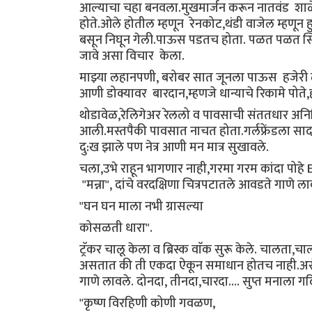
आल्याचा चहा बनवला.मुखमार्जन करून नातवंड शाळ
होते.ओले होतील म्हणून रेनकोट,थंडी वाजेल म्हणून
बसून निघून गेली.पाऊस पडतच होता. पळत पळत स्टिल
जावे असा विचार केला.
माझ्या लहानपणी, बरोबर सात जूनला पाऊस हजेरी 
आणी डोक्यावर बारदान,म्हणजे धान्याचे रिकामे पोत
थोडावेळ,रेलिगेअर रेललो व पावसाची संततधार अनिम
आली.मस्तपैकी पावसात नाचत होता.गर्लफ्रेंडला साद
दु:ख झाले पण नेत्र आणी मन मात्र सुखावले.
चला,उभे राहून भागणार नाही,गरमा गरम कांदा पोह
"मन्ना", दांचे वरदक्षिणा चित्रपटातले आवडते गाणे 
"घन घन माला नभी ग्रासल्या
कोसळती धारा".
ट्रॅकर चालू केला व ब्रिस्क वाॅक सुरू केले. चालता
असतात की ती एकदा ऐकून समाधान होतच नाही.असेच 
गाणे लावले. दोनदा, तीनदा,चारदा.... सुप्त मनाला 
"कृष्ण विरहिणी कोणी गवळण,