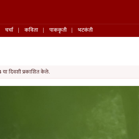
चर्चा
कविता
पाककृती
भटकंती
 या दिवशी प्रकाशित केले.