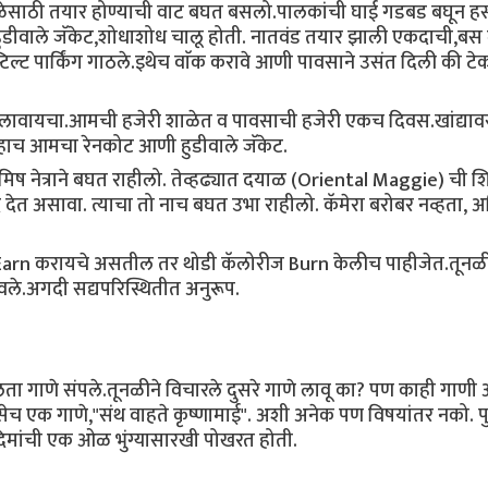
ेसाठी तयार होण्याची वाट बघत बसलो.पालकांची घाई गडबड बघून हस
 हुडीवाले जॅकेट,शोधाशोध चालू होती. नातवंड तयार झाली एकदाची,बस 
्ट पार्किंग गाठले.इथेच वाॅक करावे आणी पावसाने उसंत दिली की ट
लावायचा.आमची हजेरी शाळेत व पावसाची हजेरी एकच दिवस.खांद्यावर
े,हाच आमचा रेनकोट आणी हुडीवाले जॅकेट.
िष नेत्राने बघत राहीलो. तेव्हढ्यात दयाळ (Oriental Maggie) ची 
 देत असावा. त्याचा तो नाच बघत उभा राहीलो. कॅमेरा बरोबर नव्हता,
े Earn करायचे असतील तर थोडी कॅलोरीज Burn केलीच पाहीजेत.तूनळ
लावले.अगदी सद्यपरिस्थितीत अनुरूप.
,चालता गाणे संपले.तूनळीने विचारले दुसरे गाणे लावू का? पण काही गाणी
एक गाणे,"संथ वाहते कृष्णामाई". अशी अनेक पण विषयांतर नको. पुन
गदिमांची एक ओळ भुंग्यासारखी पोखरत होती.