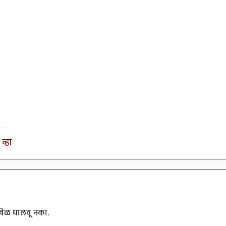
व्हा
 वेळ घालवू नका.