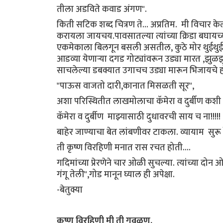
तीला अडविते कवाड अंगण".
किती सटिक शब्द चित्रण ते... अप्रतिम. मी विचार 
करायला जायचय.पावसातल्या त्यांच्या क्रिडा बघा
एकमेकाला बिलगून बसली असतील, कुठे मोर थुईथुई न
आडव्या येणाऱ्या दगड गोट्यांवरून उड्या मारत ,झुळ
साचलेल्या डबक्यात उगाचच उड्या मारून भिजायचे ह
"पाऊस वाजतो दारी,कानात मिसळती सूर",
अशा परिस्थितीत लाखमोलाचा कॅमेरा व दुर्बीण कशी घ
कॅमेरा व दुर्बीण माझ्यासाठी दुधावरची साय च ना!!!!!
बाहेर जाण्याचा बेत लांबणीवर टाकला. व्यायाम सुरू
ती कृष्ण विरहिणी मनात रास रचत होती....
गदिमांच्या प्रेरणेने चार ओळी सुचल्या. त्यांच्या 
गंगू तेली",गोड मानून घ्याल ही अपेक्षा.
-बेतुक्या
कृष्ण विरहिणी मी ती गवळण,