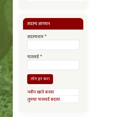
सदस्य आगमन
सदस्यनाम
पासवर्ड
लॉग इन करा
नवीन खाते बनवा
तुमचा पासवर्ड बदला.