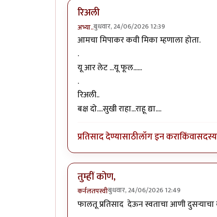
रिअली
बुधवार, 24/06/2026 12:39
अभ्या..
आमचा मिपाकर कवी मिका म्हणाला होता.
.
यू आर लेट ...यू फूल......
.
रिअली..
बक्ष दो....सुखी राहा...राहू द्या....
प्रतिसाद देण्यासाठी
लॉग इन करा
किंवा
सदस्य 
तुम्हीं कोण,
बुधवार, 24/06/2026 12:49
कर्नलतपस्वी
फालतू प्रतिसाद देऊन स्वताचा आणी दुसर्‍याचा