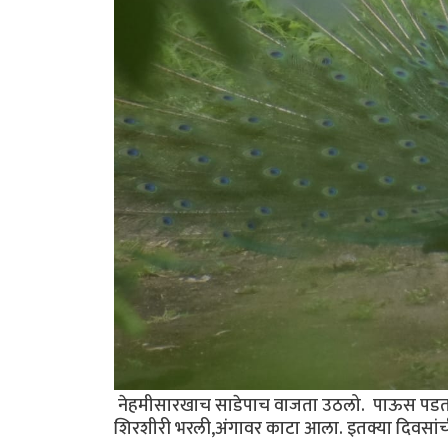
नेहमीसारखाच साडेपाच वाजता उठलो. पाऊस पडत हो
शिरशीरी भरली,अंगावर काटा आला. इतक्या दिवसांची 