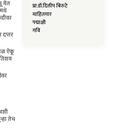
ू येत
प्रा.डॉ.दिलीप बिरुटे
मधे
माहितगार
ेकडीवर
पद्माक्षी
गवि
 दप्तर
शिळ ऐकू
 अतिशय
ीवर
 अशी
्हा तेच