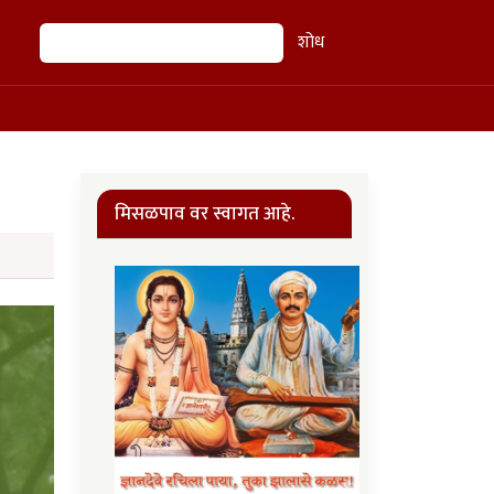
शोध
शोध
मिसळपाव वर स्वागत आहे.