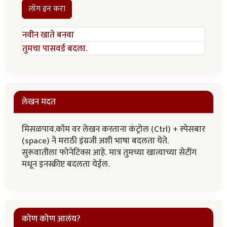
लॉग इन करा
नवीन खाते बनवा
तुमचा पासवर्ड बदला.
लेखन मदत
मिसळपाव.कॉम वर लेखन करताना कंट्रोल (Ctrl) + स्पेसबार
(space) ने मराठी इंग्रजी अशी भाषा बदलता येते.
सुरूवातीला फोनेटिक्स आहे. मात्र तुमच्या खात्याच्या सेटींग
मधून इनस्क्रीप्ट बदलता येईल.
कोण कोण आलंय?