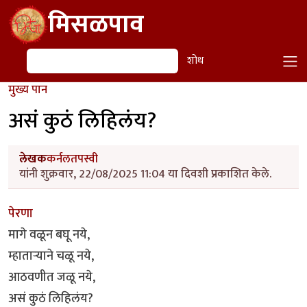
Skip to main content
मिसळपाव
शोध
शोध
मुख्य पान
असं कुठं लिहिलंय?
लेखक
कर्नलतपस्वी
यांनी शुक्रवार, 22/08/2025 11:04 या दिवशी प्रकाशित केले.
पेरणा
मागे वळून बघू नये,
म्हातार्‍याने चळू नये,
आठवणीत जळू नये,
असं कुठं लिहिलंय?