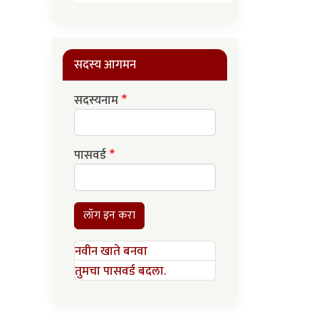
सदस्य आगमन
सदस्यनाम
पासवर्ड
लॉग इन करा
नवीन खाते बनवा
तुमचा पासवर्ड बदला.