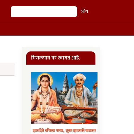
शोध
शोध
मिसळपाव वर स्वागत आहे.