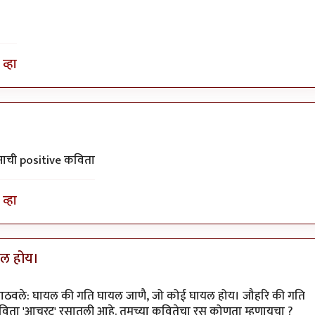
व्हा
मनाची positive कविता
व्हा
यल होय।
हे आठवले: घायल की गति घायल जाणै, जो कोई घायल होय। जौहरि की गति
 कविता 'आचरट' रसातली आहे. तुमच्या कवितेचा रस कोणता म्हणायचा ?