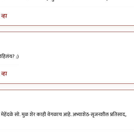
व्हा
िहिलंय? ;)
व्हा
. मेहेंदळे सो. मुळ शेर काही वेगळाच आहे. अभ्याशेठ-सृजनशील प्रतिसाद,