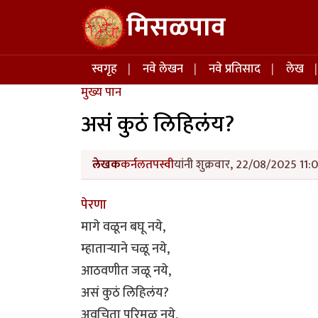
Skip to main content
मिसळपाव
Main navigation
स्वगृह
नवे लेखन
नवे प्रतिसाद
लेख
मुख्य पान
असं कुठं लिहिलंय?
लेखक
कर्नलतपस्वी
यांनी शुक्रवार, 22/08/2025 11:
पेरणा
मागे वळून बघू नये,
म्हातार्‍याने चळू नये,
आठवणीत जळू नये,
असं कुठं लिहिलंय?
अवचिता परिमळू नये,