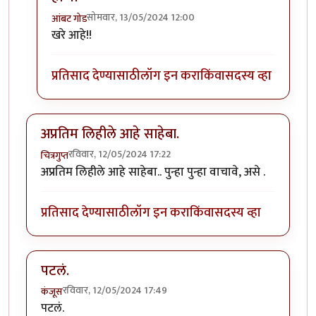
सोमवार, 13/05/2024 12:00
आंबट गोड
In reply to
ते श्रीकृष्ण सामंत कुठेत??
by
अमरेंद्र बाहुबली
खरे आहे!!
प्रतिसाद देण्यासाठी
लॉग इन करा
किंवा
सदस्य व्हा
अप्रतिम लिहीले आहे साहेबा.
रविवार, 12/05/2024 17:22
चित्रगुप्त
अप्रतिम लिहीले आहे साहेबा.. पुन्हा पुन्हा वाचावे, असे .
प्रतिसाद देण्यासाठी
लॉग इन करा
किंवा
सदस्य व्हा
पटलं.
रविवार, 12/05/2024 17:49
कंजूस
पटलं.