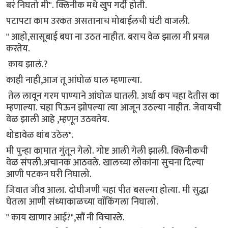
बरं निघतो मी". क्लिनीक मधे खुप गर्दी होती.
पटापटा काम उरकत असतानाच मोबाईलची घंटी वाजली.
" आहो,सासूबाई बघा ना उठत नाहीत. बराच वेळ झाला मी प्रयत्न
करतेय.
काय झालं.?
काही नाही,आज तू आंघोळ घाल म्हणाल्या.
तेल लावून गरम पाण्याने आंघोळ घातली. अर्धा कप चहा देतीस का
म्हणाल्या. चहा पिऊन झोपल्या त्या आजून उठल्या नाहीत. जेवायची
वेळ झाली आहे ,म्हणून उठवतेय.
थोडावेळ थांब उठेल".
मी पुन्हा कामात गुंतून गेलो. गोष्ट आली गेली झाली. क्लिनीकची
वेळ संपली.अचानक आठवले. खालच्या लोकांना सुचना दिल्या
आणी पटकन घरी निघालो.
जिवात जीव आला. दोघीजणी चहा पीत बसल्या होत्या. मी सुद्धा
घेतला आणी संध्याकाळच्या वाॅकिंगला निघालो.
" काय खाणार आई?",सौं नी विचारले.