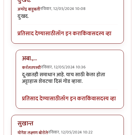
दुःखद.
रविवार, 12/05/2024 10:08
अमरेंद्र बाहुबली
दुःखद.
प्रतिसाद देण्यासाठी
लॉग इन करा
किंवा
सदस्य व्हा
अबा.,...
रविवार, 12/05/2024 10:36
कर्नलतपस्वी
In reply to
दुःखद.
by
अमरेंद्र बाहुबली
दू:खातही समाधान आहे. याच साठी केला होता
अट्टाहास शेवटचा दिसं गोड व्हावा.
प्रतिसाद देण्यासाठी
लॉग इन करा
किंवा
सदस्य व्हा
सुखान्त
रविवार, 12/05/2024 10:22
योगेश लक्ष्मण बोरोले