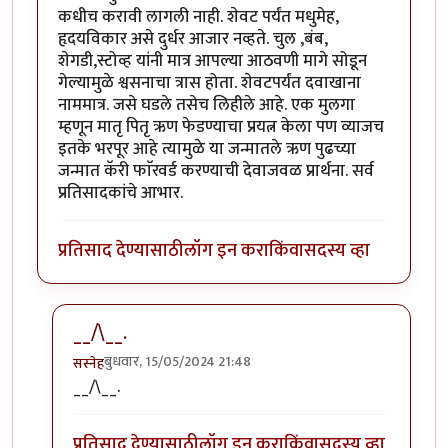
कधीच करावी लागली नाही. शेवट पर्यंत मधुमेह,
हृदयविकार असे दुर्धर आजार नव्हते. चुल ,बंब,
शेगडी,स्टोव्ह यांनी मात्र आपल्या आठवणी मागे सोडून
गेल्यामुळे श्वसनाचा त्रास होता. शेवटपर्यंत दवाखाना
नाममात्र. जसे घडले तसेच लिहीले आहे. एक मुलगा
म्हणून मातृ पितृ ऋण फेडण्याचा प्रयत्न केला पण व्याजच
इतके भरपूर आहे त्यामुळे या जन्मातले ऋण पुढच्या
जन्मात कॅरी फाॅरवर्ड करण्याची देवाजवळ प्रार्थना. सर्व
प्रतिसादकांचे आभार.
प्रतिसाद देण्यासाठी
लॉग इन करा
किंवा
सदस्य व्हा
__/\__.
बुधवार, 15/05/2024 21:48
सस्नेह
In reply to
किती वय होतं आईचं ?
by
कर्नलतपस्वी
__/\__.
प्रतिसाद देण्यासाठी
लॉग इन करा
किंवा
सदस्य व्हा