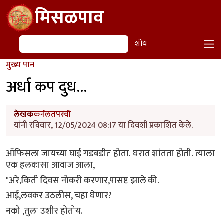
Skip to main content
मिसळपाव
शोध
शोध
मुख्य पान
अर्धा कप दुध...
लेखक
कर्नलतपस्वी
यांनी रविवार, 12/05/2024 08:17 या दिवशी प्रकाशित केले.
ऑफिसला जायच्या घाई गडबडीत होता. घरात शांतता होती. त्याला
एक हलकासा आवाज आला,
"अरे,किती दिवस नोकरी करणार,पासष्ट झाले की.
आई,लवकर उठलीस, चहा घेणार?
नको ,तुला उशीर होतोय.