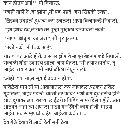
काय होतयं आई?", मी विचारलं.
"काही नाही रे".जा झोपा ,मी पण पडते. जरा खिडकी उघडं".
खिडकी उघडली,दुधाचा कप उचलला आणी किचनकडे निघालो.
"दुध इथेच ठेव,लागले तर पुन्हा तुंम्हाला उठवायला नको".
"आपण थांबू या का जरा ", सौ पुटपुटल्या.
"नको नको, मी ठिक आहे".
चार वाजत आले होते. तासभर झोपावे म्हणून बेडरूम कडे निघालो.
सकाळी थोडा उशीरच झाला. चहा घेतला. "मी तयार होतोय. तू
आईला तयार कर". मी आंघोळीला निघून गेलो.
"आहो, बघा ना,सासूबाई उठत नाहीत".
यावेळेस मात्र सौं चा आवाजातला कंप जाणवला.पटकन टाॅवेल
गुंडाळला, बाहेर पडलो. बघतो तर काय? अर्धा कप दुध तसेच होते.
शांत दुधावर छता वरच्या लाईटचे प्रतिबिंब साफ दिसत होते. आत
आठवत नाही त्या क्षणाला माझी मनस्थिती काय होती. माझ्या
आईचा प्रवास म्हणजे बहिणाबाईंच्या कवीता....
देव गेले देवाघरी आठी ठेयीसनी ठेवा