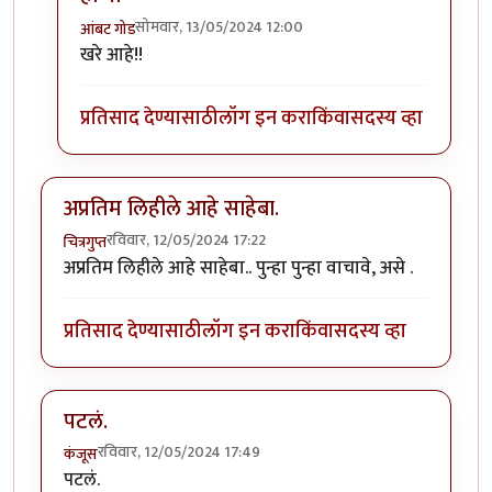
सोमवार, 13/05/2024 12:00
आंबट गोड
In reply to
ते श्रीकृष्ण सामंत कुठेत??
by
अमरेंद्र बाहुबली
खरे आहे!!
प्रतिसाद देण्यासाठी
लॉग इन करा
किंवा
सदस्य व्हा
अप्रतिम लिहीले आहे साहेबा.
रविवार, 12/05/2024 17:22
चित्रगुप्त
अप्रतिम लिहीले आहे साहेबा.. पुन्हा पुन्हा वाचावे, असे .
प्रतिसाद देण्यासाठी
लॉग इन करा
किंवा
सदस्य व्हा
पटलं.
रविवार, 12/05/2024 17:49
कंजूस
पटलं.