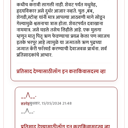
कधीच करावी लागली नाही. शेवट पर्यंत मधुमेह,
हृदयविकार असे दुर्धर आजार नव्हते. चुल ,बंब,
शेगडी,स्टोव्ह यांनी मात्र आपल्या आठवणी मागे सोडून
गेल्यामुळे श्वसनाचा त्रास होता. शेवटपर्यंत दवाखाना
नाममात्र. जसे घडले तसेच लिहीले आहे. एक मुलगा
म्हणून मातृ पितृ ऋण फेडण्याचा प्रयत्न केला पण व्याजच
इतके भरपूर आहे त्यामुळे या जन्मातले ऋण पुढच्या
जन्मात कॅरी फाॅरवर्ड करण्याची देवाजवळ प्रार्थना. सर्व
प्रतिसादकांचे आभार.
प्रतिसाद देण्यासाठी
लॉग इन करा
किंवा
सदस्य व्हा
__/\__.
बुधवार, 15/05/2024 21:48
सस्नेह
In reply to
किती वय होतं आईचं ?
by
कर्नलतपस्वी
__/\__.
प्रतिसाद देण्यासाठी
लॉग इन करा
किंवा
सदस्य व्हा