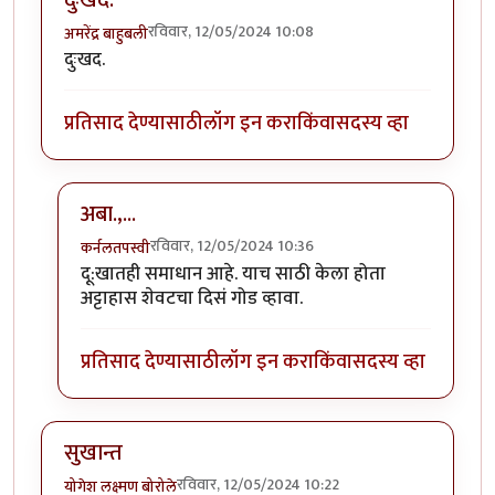
दुःखद.
रविवार, 12/05/2024 10:08
अमरेंद्र बाहुबली
दुःखद.
प्रतिसाद देण्यासाठी
लॉग इन करा
किंवा
सदस्य व्हा
अबा.,...
रविवार, 12/05/2024 10:36
कर्नलतपस्वी
In reply to
दुःखद.
by
अमरेंद्र बाहुबली
दू:खातही समाधान आहे. याच साठी केला होता
अट्टाहास शेवटचा दिसं गोड व्हावा.
प्रतिसाद देण्यासाठी
लॉग इन करा
किंवा
सदस्य व्हा
सुखान्त
रविवार, 12/05/2024 10:22
योगेश लक्ष्मण बोरोले