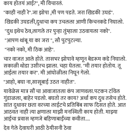
काय होतयं आई?", मी विचारलं.
"काही नाही रे".जा झोपा ,मी पण पडते. जरा खिडकी उघडं".
खिडकी उघडली,दुधाचा कप उचलला आणी किचनकडे निघालो.
"दुध इथेच ठेव,लागले तर पुन्हा तुंम्हाला उठवायला नको".
"आपण थांबू या का जरा ", सौ पुटपुटल्या.
"नको नको, मी ठिक आहे".
चार वाजत आले होते. तासभर झोपावे म्हणून बेडरूम कडे निघालो.
सकाळी थोडा उशीरच झाला. चहा घेतला. "मी तयार होतोय. तू
आईला तयार कर". मी आंघोळीला निघून गेलो.
"आहो, बघा ना,सासूबाई उठत नाहीत".
यावेळेस मात्र सौं चा आवाजातला कंप जाणवला.पटकन टाॅवेल
गुंडाळला, बाहेर पडलो. बघतो तर काय? अर्धा कप दुध तसेच होते.
शांत दुधावर छता वरच्या लाईटचे प्रतिबिंब साफ दिसत होते. आत
आठवत नाही त्या क्षणाला माझी मनस्थिती काय होती. माझ्या
आईचा प्रवास म्हणजे बहिणाबाईंच्या कवीता....
देव गेले देवाघरी आठी ठेयीसनी ठेवा