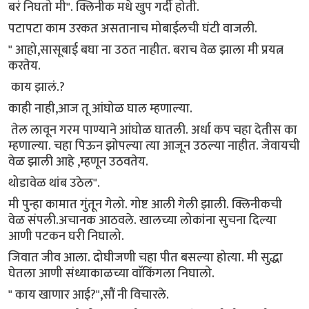
बरं निघतो मी". क्लिनीक मधे खुप गर्दी होती.
पटापटा काम उरकत असतानाच मोबाईलची घंटी वाजली.
" आहो,सासूबाई बघा ना उठत नाहीत. बराच वेळ झाला मी प्रयत्न
करतेय.
काय झालं.?
काही नाही,आज तू आंघोळ घाल म्हणाल्या.
तेल लावून गरम पाण्याने आंघोळ घातली. अर्धा कप चहा देतीस का
म्हणाल्या. चहा पिऊन झोपल्या त्या आजून उठल्या नाहीत. जेवायची
वेळ झाली आहे ,म्हणून उठवतेय.
थोडावेळ थांब उठेल".
मी पुन्हा कामात गुंतून गेलो. गोष्ट आली गेली झाली. क्लिनीकची
वेळ संपली.अचानक आठवले. खालच्या लोकांना सुचना दिल्या
आणी पटकन घरी निघालो.
जिवात जीव आला. दोघीजणी चहा पीत बसल्या होत्या. मी सुद्धा
घेतला आणी संध्याकाळच्या वाॅकिंगला निघालो.
" काय खाणार आई?",सौं नी विचारले.