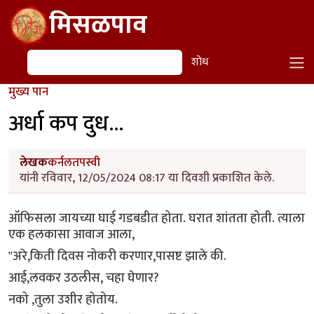
Skip to main content
मिसळपाव
शोध
शोध
मुख्य पान
अर्धा कप दुध...
लेखक
कर्नलतपस्वी
यांनी रविवार, 12/05/2024 08:17 या दिवशी प्रकाशित केले.
ऑफिसला जायच्या घाई गडबडीत होता. घरात शांतता होती. त्याला
एक हलकासा आवाज आला,
"अरे,किती दिवस नोकरी करणार,पासष्ट झाले की.
आई,लवकर उठलीस, चहा घेणार?
नको ,तुला उशीर होतोय.