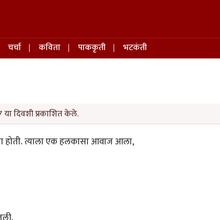
चर्चा
कविता
पाककृती
भटकंती
 या दिवशी प्रकाशित केले.
ता होती. त्याला एक हलकासा आवाज आला,
जली.