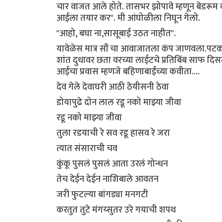
चार वाजत आले होते. तासभर झोपावे म्हणून बेडरूम
आईला तयार कर". मी आंघोळीला निघून गेलो.
"आहो, बघा ना,सासूबाई उठत नाहीत".
यावेळेस मात्र सौं चा आवाजातला कंप जाणवला.पटकन 
शांत दुधावर छता वरच्या लाईटचे प्रतिबिंब साफ दि
आईचा प्रवास म्हणजे बहिणाबाईंच्या कवीता....
देव गेले देवाघरी आठी ठेयीसनी ठेवा
डोयापुढे दोन लाल रडू नको माझ्या जीवा
रडू नको माझ्या जीवा
तुला रडयाची रे सव रडू हासव रे जरा
त्यात संसाराची चव
कुंकू पुसलं पुसलं आता उरलं गोन्धन
तेच देईन देईन नाशिबाले आवतन
जरी फुटल्या बांगड्या मनगटी
करतुत तुटे मंगय्सुतर उरे गयाची शपथ