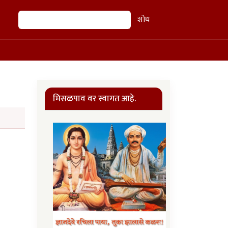
शोध
शोध
मिसळपाव वर स्वागत आहे.