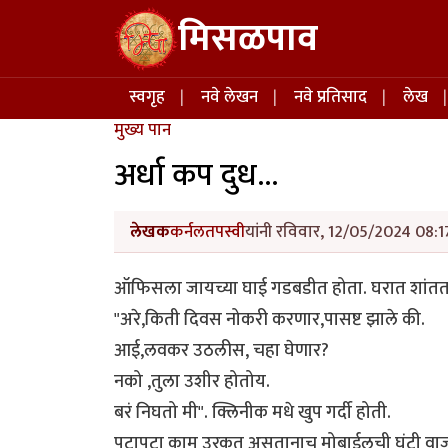
Skip to main content
मिसळपाव
Main navigation
स्वगृह
नवे लेखन
नवे प्रतिसाद
लेख
मुख्य पान
अर्धा कप दुध...
लेखक
कर्नलतपस्वी
यांनी रविवार, 12/05/2024 08:17
ऑफिसला जायच्या घाई गडबडीत होता. घरात शांत
"अरे,किती दिवस नोकरी करणार,पासष्ट झाले की.
आई,लवकर उठलीस, चहा घेणार?
नको ,तुला उशीर होतोय.
बरं निघतो मी". क्लिनीक मधे खुप गर्दी होती.
पटापटा काम उरकत असतानाच मोबाईलची घंटी वा