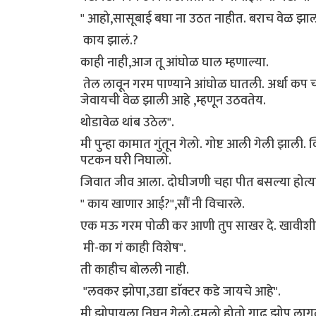
" आहो,सासूबाई बघा ना उठत नाहीत. बराच वेळ झाला 
काय झालं.?
काही नाही,आज तू आंघोळ घाल म्हणाल्या.
तेल लावून गरम पाण्याने आंघोळ घातली. अर्धा कप च
जेवायची वेळ झाली आहे ,म्हणून उठवतेय.
थोडावेळ थांब उठेल".
मी पुन्हा कामात गुंतून गेलो. गोष्ट आली गेली झा
पटकन घरी निघालो.
जिवात जीव आला. दोघीजणी चहा पीत बसल्या होत्या.
" काय खाणार आई?",सौं नी विचारले.
एक मऊ गरम पोळी कर आणी तुप साखर दे. खावीशी 
मी-का गं काही विशेष".
ती काहीच बोलली नाही.
"लवकर झोपा,उद्या डाॅक्टर कडे जायचे आहे".
मी झोपायला निघून गेलो.दमलो होतो गाढ झोप लाग