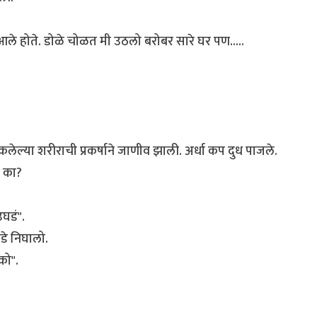
ले होते. डोळे चोळत मी उठलो बरोबर सारे घर पण.....
्या शरीराची प्रकर्षाने जाणीव झाली. अर्धा कप दुध पाजले.
स का?
घडं".
े निघालो.
को".