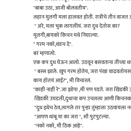
"बाबा उठा, आजी बोलवतीय".
लहान मुलगी मला हालवत होती. रात्रीचे तीन वाजत आ
" अरे, मला भुक लागलीयं. जरा दुध देतोस का?
मुलगी,बायको किचन मधे निघाल्या.
" गरम नको,थंडच दे".
बरं म्हणालो.
एक कप दुध घेऊन आलो. उठवून बसवताना तीच्या थकलेल
" बस्स झाले. खुप गरम होतेय, जरा पंखा वाढवतोय
काय होतयं आई?", मी विचारलं.
"काही नाही रे".जा झोपा ,मी पण पडते. जरा खिडकी उ
खिडकी उघडली,दुधाचा कप उचलला आणी किचनकड
"दुध इथेच ठेव,लागले तर पुन्हा तुंम्हाला उठवायला न
"आपण थांबू या का जरा ", सौ पुटपुटल्या.
"नको नको, मी ठिक आहे".