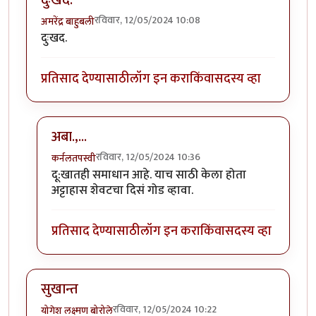
दुःखद.
रविवार, 12/05/2024 10:08
अमरेंद्र बाहुबली
दुःखद.
प्रतिसाद देण्यासाठी
लॉग इन करा
किंवा
सदस्य व्हा
अबा.,...
रविवार, 12/05/2024 10:36
कर्नलतपस्वी
In reply to
दुःखद.
by
अमरेंद्र बाहुबली
दू:खातही समाधान आहे. याच साठी केला होता
अट्टाहास शेवटचा दिसं गोड व्हावा.
प्रतिसाद देण्यासाठी
लॉग इन करा
किंवा
सदस्य व्हा
सुखान्त
रविवार, 12/05/2024 10:22
योगेश लक्ष्मण बोरोले