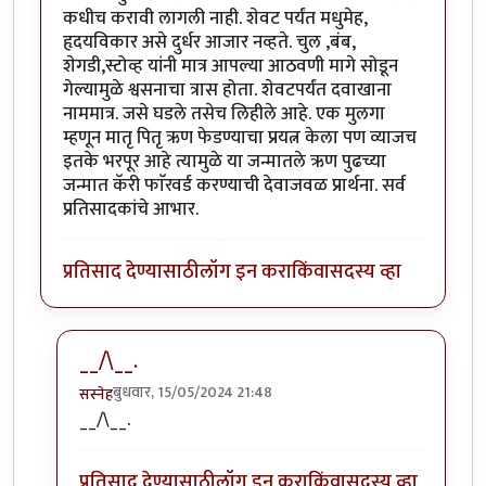
कधीच करावी लागली नाही. शेवट पर्यंत मधुमेह,
हृदयविकार असे दुर्धर आजार नव्हते. चुल ,बंब,
शेगडी,स्टोव्ह यांनी मात्र आपल्या आठवणी मागे सोडून
गेल्यामुळे श्वसनाचा त्रास होता. शेवटपर्यंत दवाखाना
नाममात्र. जसे घडले तसेच लिहीले आहे. एक मुलगा
म्हणून मातृ पितृ ऋण फेडण्याचा प्रयत्न केला पण व्याजच
इतके भरपूर आहे त्यामुळे या जन्मातले ऋण पुढच्या
जन्मात कॅरी फाॅरवर्ड करण्याची देवाजवळ प्रार्थना. सर्व
प्रतिसादकांचे आभार.
प्रतिसाद देण्यासाठी
लॉग इन करा
किंवा
सदस्य व्हा
__/\__.
बुधवार, 15/05/2024 21:48
सस्नेह
In reply to
किती वय होतं आईचं ?
by
कर्नलतपस्वी
__/\__.
प्रतिसाद देण्यासाठी
लॉग इन करा
किंवा
सदस्य व्हा