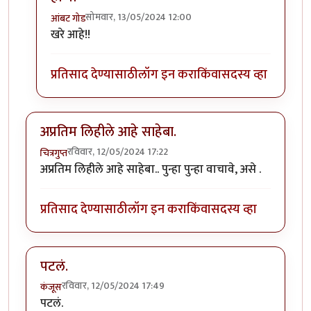
सोमवार, 13/05/2024 12:00
आंबट गोड
In reply to
ते श्रीकृष्ण सामंत कुठेत??
by
अमरेंद्र बाहुबली
खरे आहे!!
प्रतिसाद देण्यासाठी
लॉग इन करा
किंवा
सदस्य व्हा
अप्रतिम लिहीले आहे साहेबा.
रविवार, 12/05/2024 17:22
चित्रगुप्त
अप्रतिम लिहीले आहे साहेबा.. पुन्हा पुन्हा वाचावे, असे .
प्रतिसाद देण्यासाठी
लॉग इन करा
किंवा
सदस्य व्हा
पटलं.
रविवार, 12/05/2024 17:49
कंजूस
पटलं.