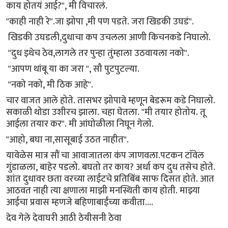
काय होतयं आई?", मी विचारलं.
"काही नाही रे".जा झोपा ,मी पण पडते. जरा खिडकी उघडं".
खिडकी उघडली,दुधाचा कप उचलला आणी किचनकडे निघालो.
"दुध इथेच ठेव,लागले तर पुन्हा तुंम्हाला उठवायला नको".
"आपण थांबू या का जरा ", सौ पुटपुटल्या.
"नको नको, मी ठिक आहे".
चार वाजत आले होते. तासभर झोपावे म्हणून बेडरूम कडे निघालो.
सकाळी थोडा उशीरच झाला. चहा घेतला. "मी तयार होतोय. तू
आईला तयार कर". मी आंघोळीला निघून गेलो.
"आहो, बघा ना,सासूबाई उठत नाहीत".
यावेळेस मात्र सौं चा आवाजातला कंप जाणवला.पटकन टाॅवेल
गुंडाळला, बाहेर पडलो. बघतो तर काय? अर्धा कप दुध तसेच होते.
शांत दुधावर छता वरच्या लाईटचे प्रतिबिंब साफ दिसत होते. आत
आठवत नाही त्या क्षणाला माझी मनस्थिती काय होती. माझ्या
आईचा प्रवास म्हणजे बहिणाबाईंच्या कवीता....
देव गेले देवाघरी आठी ठेयीसनी ठेवा