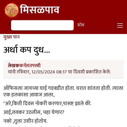
Skip to main content
मिसळपाव
शोध
शोध
मुख्य पान
अर्धा कप दुध...
लेखक
कर्नलतपस्वी
यांनी रविवार, 12/05/2024 08:17 या दिवशी प्रकाशित केले.
ऑफिसला जायच्या घाई गडबडीत होता. घरात शांतता होती. त्याला
एक हलकासा आवाज आला,
"अरे,किती दिवस नोकरी करणार,पासष्ट झाले की.
आई,लवकर उठलीस, चहा घेणार?
नको ,तुला उशीर होतोय.