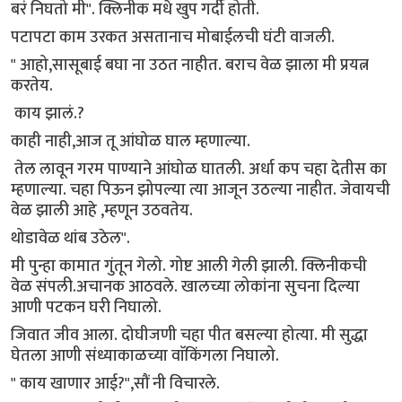
बरं निघतो मी". क्लिनीक मधे खुप गर्दी होती.
पटापटा काम उरकत असतानाच मोबाईलची घंटी वाजली.
" आहो,सासूबाई बघा ना उठत नाहीत. बराच वेळ झाला मी प्रयत्न
करतेय.
काय झालं.?
काही नाही,आज तू आंघोळ घाल म्हणाल्या.
तेल लावून गरम पाण्याने आंघोळ घातली. अर्धा कप चहा देतीस का
म्हणाल्या. चहा पिऊन झोपल्या त्या आजून उठल्या नाहीत. जेवायची
वेळ झाली आहे ,म्हणून उठवतेय.
थोडावेळ थांब उठेल".
मी पुन्हा कामात गुंतून गेलो. गोष्ट आली गेली झाली. क्लिनीकची
वेळ संपली.अचानक आठवले. खालच्या लोकांना सुचना दिल्या
आणी पटकन घरी निघालो.
जिवात जीव आला. दोघीजणी चहा पीत बसल्या होत्या. मी सुद्धा
घेतला आणी संध्याकाळच्या वाॅकिंगला निघालो.
" काय खाणार आई?",सौं नी विचारले.