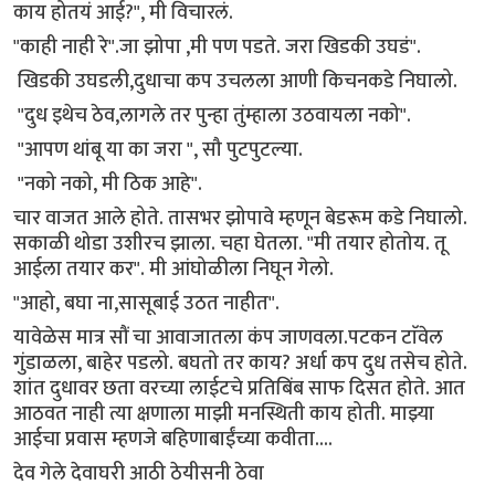
काय होतयं आई?", मी विचारलं.
"काही नाही रे".जा झोपा ,मी पण पडते. जरा खिडकी उघडं".
खिडकी उघडली,दुधाचा कप उचलला आणी किचनकडे निघालो.
"दुध इथेच ठेव,लागले तर पुन्हा तुंम्हाला उठवायला नको".
"आपण थांबू या का जरा ", सौ पुटपुटल्या.
"नको नको, मी ठिक आहे".
चार वाजत आले होते. तासभर झोपावे म्हणून बेडरूम कडे निघालो.
सकाळी थोडा उशीरच झाला. चहा घेतला. "मी तयार होतोय. तू
आईला तयार कर". मी आंघोळीला निघून गेलो.
"आहो, बघा ना,सासूबाई उठत नाहीत".
यावेळेस मात्र सौं चा आवाजातला कंप जाणवला.पटकन टाॅवेल
गुंडाळला, बाहेर पडलो. बघतो तर काय? अर्धा कप दुध तसेच होते.
शांत दुधावर छता वरच्या लाईटचे प्रतिबिंब साफ दिसत होते. आत
आठवत नाही त्या क्षणाला माझी मनस्थिती काय होती. माझ्या
आईचा प्रवास म्हणजे बहिणाबाईंच्या कवीता....
देव गेले देवाघरी आठी ठेयीसनी ठेवा