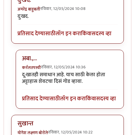
दुःखद.
रविवार, 12/05/2024 10:08
अमरेंद्र बाहुबली
दुःखद.
प्रतिसाद देण्यासाठी
लॉग इन करा
किंवा
सदस्य व्हा
अबा.,...
रविवार, 12/05/2024 10:36
कर्नलतपस्वी
In reply to
दुःखद.
by
अमरेंद्र बाहुबली
दू:खातही समाधान आहे. याच साठी केला होता
अट्टाहास शेवटचा दिसं गोड व्हावा.
प्रतिसाद देण्यासाठी
लॉग इन करा
किंवा
सदस्य व्हा
सुखान्त
रविवार, 12/05/2024 10:22
योगेश लक्ष्मण बोरोले