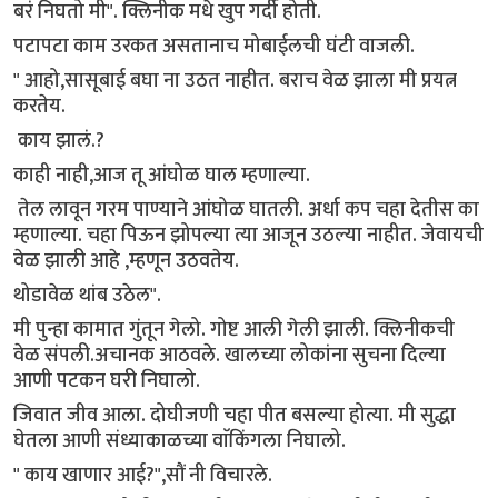
बरं निघतो मी". क्लिनीक मधे खुप गर्दी होती.
पटापटा काम उरकत असतानाच मोबाईलची घंटी वाजली.
" आहो,सासूबाई बघा ना उठत नाहीत. बराच वेळ झाला मी प्रयत्न
करतेय.
काय झालं.?
काही नाही,आज तू आंघोळ घाल म्हणाल्या.
तेल लावून गरम पाण्याने आंघोळ घातली. अर्धा कप चहा देतीस का
म्हणाल्या. चहा पिऊन झोपल्या त्या आजून उठल्या नाहीत. जेवायची
वेळ झाली आहे ,म्हणून उठवतेय.
थोडावेळ थांब उठेल".
मी पुन्हा कामात गुंतून गेलो. गोष्ट आली गेली झाली. क्लिनीकची
वेळ संपली.अचानक आठवले. खालच्या लोकांना सुचना दिल्या
आणी पटकन घरी निघालो.
जिवात जीव आला. दोघीजणी चहा पीत बसल्या होत्या. मी सुद्धा
घेतला आणी संध्याकाळच्या वाॅकिंगला निघालो.
" काय खाणार आई?",सौं नी विचारले.