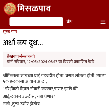
Skip to main content
मिसळपाव
शोध
शोध
मुख्य पान
अर्धा कप दुध...
लेखक
कर्नलतपस्वी
यांनी रविवार, 12/05/2024 08:17 या दिवशी प्रकाशित केले.
ऑफिसला जायच्या घाई गडबडीत होता. घरात शांतता होती. त्याला
एक हलकासा आवाज आला,
"अरे,किती दिवस नोकरी करणार,पासष्ट झाले की.
आई,लवकर उठलीस, चहा घेणार?
नको ,तुला उशीर होतोय.