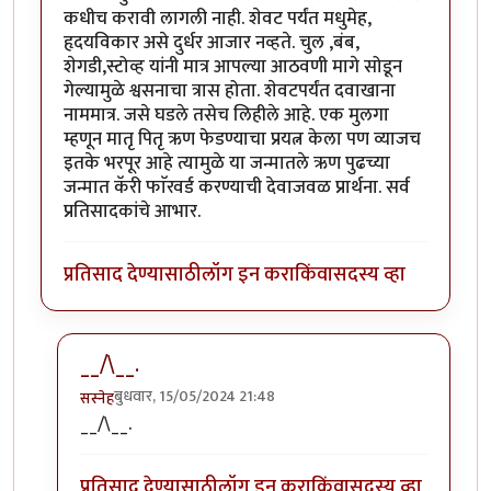
कधीच करावी लागली नाही. शेवट पर्यंत मधुमेह,
हृदयविकार असे दुर्धर आजार नव्हते. चुल ,बंब,
शेगडी,स्टोव्ह यांनी मात्र आपल्या आठवणी मागे सोडून
गेल्यामुळे श्वसनाचा त्रास होता. शेवटपर्यंत दवाखाना
नाममात्र. जसे घडले तसेच लिहीले आहे. एक मुलगा
म्हणून मातृ पितृ ऋण फेडण्याचा प्रयत्न केला पण व्याजच
इतके भरपूर आहे त्यामुळे या जन्मातले ऋण पुढच्या
जन्मात कॅरी फाॅरवर्ड करण्याची देवाजवळ प्रार्थना. सर्व
प्रतिसादकांचे आभार.
प्रतिसाद देण्यासाठी
लॉग इन करा
किंवा
सदस्य व्हा
__/\__.
बुधवार, 15/05/2024 21:48
सस्नेह
In reply to
किती वय होतं आईचं ?
by
कर्नलतपस्वी
__/\__.
प्रतिसाद देण्यासाठी
लॉग इन करा
किंवा
सदस्य व्हा