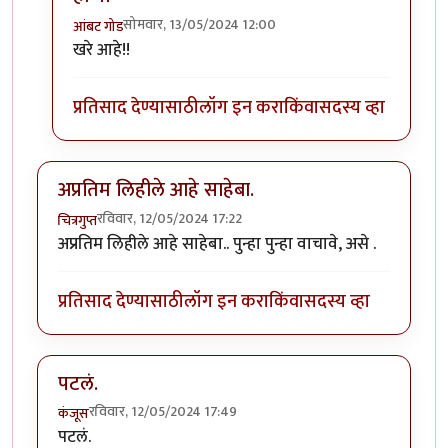
सोमवार, 13/05/2024 12:00
आंबट गोड
In reply to
ते श्रीकृष्ण सामंत कुठेत??
by
अमरेंद्र बाहुबली
खरे आहे!!
प्रतिसाद देण्यासाठी
लॉग इन करा
किंवा
सदस्य व्हा
अप्रतिम लिहीले आहे साहेबा.
रविवार, 12/05/2024 17:22
चित्रगुप्त
अप्रतिम लिहीले आहे साहेबा.. पुन्हा पुन्हा वाचावे, असे .
प्रतिसाद देण्यासाठी
लॉग इन करा
किंवा
सदस्य व्हा
पटलं.
रविवार, 12/05/2024 17:49
कंजूस
पटलं.