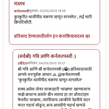
मस्तच
गुरुवार, 02/03/2023 19:39
कर्नलतपस्वी
कुरकुरीत थालीपीठ चकणा म्हणून वापरलेत , लई भारी
क्रिएटिव्हीटी.
प्रतिसाद देण्यासाठी
लॉग इन करा
किंवा
सदस्य व्हा
(सर्वश्री) गवि आणि कर्नलतपस्वी :)
शनिवार, 04/03/2023 19:27
टर्मीनेटर
In reply to
मस्तच
by
कर्नलतपस्वी
श्री गवि आणि श्री कर्नलतपस्वी
(😀)
प्रतिसादासाठी
आपले मनःपूर्वक आभार 🙏 @कर्नलतपस्वी
"कुरकुरीत थालीपीठ चकणा म्हणून वापरलेत"
शक्य असेल तोवर शाकाहारी 'चाखणा' खाण्यालाच
माझे प्राधान्य असते! ग्रीन सलाड हा तर ऑलटाइम
फेवरीट चाखणा, त्याशिवाय (बाकीचे नेहमीचे सटर
फटर पदार्थ सोडून) अन्य आवडीचे पदार्थ म्हणजे