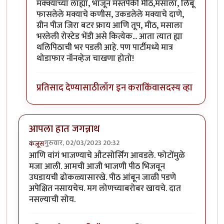
मक्क्याच्या लाह्या, भाजून मस्तपैकी मीठ,मसाला, लिंबू
फासलेले मक्याचे कणीस, उकडलेले मक्याचे दाणे,
ग्रीन पीज जिरा बटर फ्राय आणि तूप, मीठ, मसाला
भरलेली रोस्टेड भेंडी असे कित्येक... आता त्यात ह्या
थलिपिठाची भर पडली आहे. पण पार्टीमध्ये मात्र
थोडाफार नॉनव्हेज चाखणा होतो!
प्रतिसाद देण्यासाठी
लॉग इन करा
किंवा
सदस्य व्हा
आपला हात जगन्नाथ
गुरुवार, 02/03/2023 20:32
कंजूस
आणि वांगं भाजण्याचे औटसोर्सिंग आवडले. फोटोंमुळे
मजा आली. आमची आजी भाजणी पीठ भिजवून
उघडायची ढोकळ्यासारखे. पीठ आंबून जाळी पडणे
अपेक्षित नसायचेच. मग लोणच्याबरोबर खायचे. दात
नसल्याची सोय.