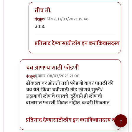
तीच ती.
शनिवार, 11/03/2023 19:46
कंजूस
In reply to
BTW 'उकडपेंडी' म्हणजे कोणता पदार्थ? त
उकड.
प्रतिसाद देण्यासाठी
लॉग इन करा
किंवा
सदस्य व्हा
चव आणण्यासाठी फोडणी
बुधवार, 08/03/2023 21:00
कंजूस
In reply to
आमची आजी भाजणी पीठ भिजवून
by
टर्मीनेटर
ढोकळ्यावर ओततो तशी फोडणी यावर घातली की
चव येते. किंवा चवीसाठी गोड लोणचे,सुरती/
जळगावी लोणचे घ्यायचे. दुर्दैवाने ही लोणची
बाजारात फारशी मिळत नाहीत. कच्छी मिळतात.
प्रतिसाद देण्यासाठी
लॉग इन करा
किंवा
सदस्य व्हा
↑