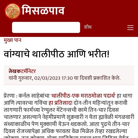
Skip to main content
मिसळपाव
शोध
शोध
मुख्य पान
वांग्याचे थालीपीठ आणि भरीत!
लेखक
टर्मीनेटर
यांनी गुरुवार, 02/03/2023 17:30 या दिवशी प्रकाशित केले.
प्रेरणा : कर्नल साहेबांचा
'थालीपीठ-एक मराठमोळा पदार्थ'
हा धागा
आणि त्यावरचा गविंचा
हा प्रतिसाद
! दोन-तीन महिन्यांतून करावी
लागणारी फार्मच्या रेग्युलर मेंटेनन्सची कामे तिन-चार दिवस
चालणार असल्याने नेहमीप्रमाणे शुक्रवारी न येता ह्यावेळी मंगळवारी
संध्याकाळीच पेण मुक्कामी येऊन थडकलो. आता पुढचे तीन-चार
दिवस रोजच्यापेक्षा अधिक फावला वेळ मिळेल तेव्हा रखडलेल्या