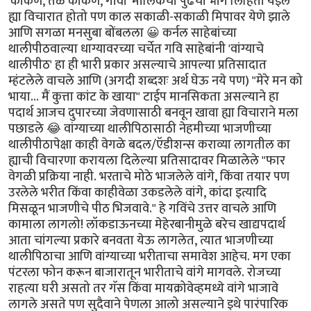
'कोकण, तळ कोकण, गोवा' मालिकेचा पुढचा भाग लिहिता येईल
ह्या विचारात होतो पण काल सकाळी-सकाळी मिपावर येणे झाले
आणि सगळा मनसुबा बोंबलला 😀 कर्नल साहेबांच्या
थालीपीठवाल्या धाग्यावरच्या चर्चेत गवि साहेबांनी 'वांग्याचे
थालीपीठ' हा ही भारी प्रकार असल्याचे आपल्या प्रतिसादात
म्हंटलेले वाचले आणि (अगदी शब्दशः अर्थ घेऊ नये पण) "मेरे मन को
भाया... मैं कुत्ता कांट के खाया" टाईप मानसिकता असल्याने हा
पदार्थ आजच दुपारच्या जेवणासाठी बनवून खावा ह्या विचाराने मला
पछाडले 😂 वांग्याच्या थालीपिठासाठी नेहमीच्या भाजणीच्या
थालीपीठापेक्षा काही वेगळे बदल/ऍडीशन्स कराव्या लागतील का
ह्याची विचारणा करायला दिलेल्या प्रतिसादावर मिळालेले "फार
वेगळी प्रक्रिया नाही. भरताचे मोठे भाजलेले वांगे, किंवा तयार पण
उरलेले भरीत किंवा काहीवेळा उकडलेले वांगे, कांदा इत्यादि
मिसळून भाजणीचे पीठ भिजवावे." हे गविंचे उत्तर वाचले आणि
कामाला लागलो! लॉकडाऊनच्या मेहेरबानीमुळे बरेच खाद्यपदार्थ
आता चांगल्या प्रकारे बनवता येऊ लागलेत, त्यात भाजणीच्या
थालीपिठाचा आणि वांग्याच्या भरीताचा समावेश आहेच. मग एका
पंटरला फोन करून बाजारातून भारीताचे वांगे मागवले. रोजच्या
राहत्या घरी असतो तर गॅस किंवा मायक्रोवेव्हमध्ये वांगे भाजावे
लागले असते पण सुदैवाने पेणला आलो असल्याने इथे पारंपारिक