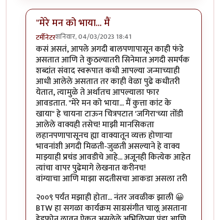
"मेरे मन को भाया... मैं
शनिवार, 04/03/2023 18:41
टर्मीनेटर
In reply to
मेरे मन को भाया...
by
तुषार काळभोर
कसं असतं, आपले अगदी बालपणापासून काही फंडे
असतात आणि ते कुठल्यातरी सिनेमात अगदी समर्पक
शब्दांत संवाद स्वरूपात कधी आपल्या जन्माच्याही
आधी आलेले असतात तर काही वेळा पुढे कधीतरी
येतात, त्यामुळे ते अर्थातच आपल्याला फार
आवडतात. "मेरे मन को भाया... मैं कुत्ता कांट के
खाया" हे चायना टाऊन चित्रपटात 'जगिरा'च्या तोंडी
आलेले वाक्यही तसेच! माझी मानसिकता
लहानपणापासूनच ह्या वाक्यातून व्यक्त होणाऱ्या
भावनांशी अगदी मिळती-जुळती असल्याने हे वाक्य
माझ्याही प्रचंड आवडीचे आहे... अजूनही कित्येक आहेत
त्यांचा वापर पुढेमागे लेखनात करीनच!
वांग्याचा आणि माझा सदतीसचा आकडा असला तरी
२००९ पर्यंत मझाही होता... नंतर जवळीक झाली 😀
BTW हा सगळा कार्यक्रम साग्रसंगीत चालू असताना
हेडफोन लावून ऐकत असलेले अभिलिप्सा पंडा आणि