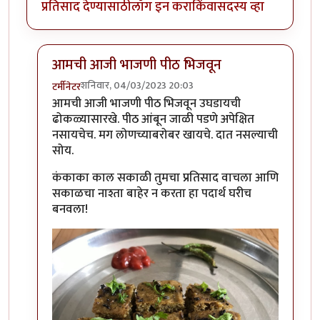
प्रतिसाद देण्यासाठी
लॉग इन करा
किंवा
सदस्य व्हा
आमची आजी भाजणी पीठ भिजवून
शनिवार, 04/03/2023 20:03
टर्मीनेटर
In reply to
आपला हात जगन्नाथ
by
कंजूस
आमची आजी भाजणी पीठ भिजवून उघडायची
ढोकळ्यासारखे. पीठ आंबून जाळी पडणे अपेक्षित
नसायचेच. मग लोणच्याबरोबर खायचे. दात नसल्याची
सोय.
कंकाका काल सकाळी तुमचा प्रतिसाद वाचला आणि
सकाळचा नाश्ता बाहेर न करता हा पदार्थ घरीच
बनवला!