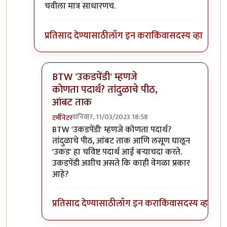
चवीला मात्र साधारणच.
प्रतिसाद देण्यासाठी
लॉग इन करा
किंवा
सदस्य व्हा
BTW 'उकडपेंडी' म्हणजे
कोणता पदार्थ? तांदुळाचे पीठ,
आंबट ताक
शनिवार, 11/03/2023 18:58
टर्मीनेटर
In reply to
ह्याच्या जवळ जाणारा पदार्थ
by
प्रचेतस
BTW 'उकडपेंडी' म्हणजे कोणता पदार्थ?
तांदुळाचे पीठ, आंबट ताक आणि लसूण घालून
'उकड' हा चविष्ट पदार्थ आई बऱ्याचदा करते.
उकडपेंडी अशीच असते कि काही वेगळा प्रकार
आहे?
प्रतिसाद देण्यासाठी
लॉग इन करा
किंवा
सदस्य व्हा