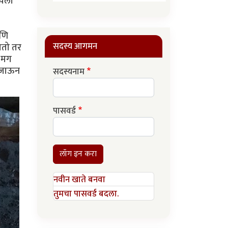
ायला
आणि
सदस्य आगमन
सतो तर
. मग
त जाऊन
सदस्यनाम
पासवर्ड
लॉग इन करा
नवीन खाते बनवा
तुमचा पासवर्ड बदला.