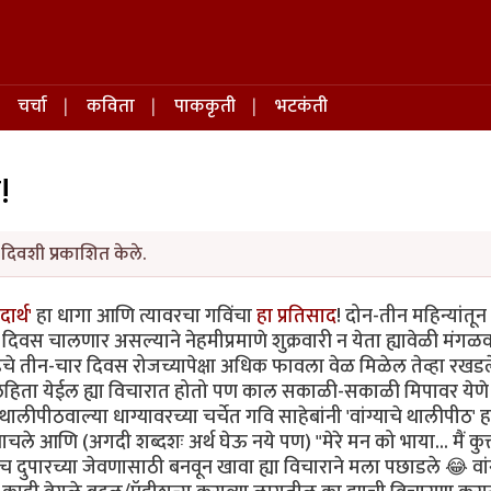
चर्चा
कविता
पाककृती
भटकंती
!
 दिवशी प्रकाशित केले.
र्थ'
हा धागा आणि त्यावरचा गविंचा
हा प्रतिसाद
! दोन-तीन महिन्यांतू
ार दिवस चालणार असल्याने नेहमीप्रमाणे शुक्रवारी न येता ह्यावेळी मंगळव
े तीन-चार दिवस रोजच्यापेक्षा अधिक फावला वेळ मिळेल तेव्हा रखडल
हिता येईल ह्या विचारात होतो पण काल सकाळी-सकाळी मिपावर येणे
ीपीठवाल्या धाग्यावरच्या चर्चेत गवि साहेबांनी 'वांग्याचे थालीपीठ' ह
ाचले आणि (अगदी शब्दशः अर्थ घेऊ नये पण) "मेरे मन को भाया... मैं कुत्
ुपारच्या जेवणासाठी बनवून खावा ह्या विचाराने मला पछाडले 😂 वांग्