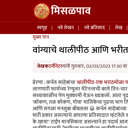
Skip to main content
मिसळपाव
Main navigation
स्वगृह
नवे लेखन
नवे प्रतिसाद
लेख
मुख्य पान
वांग्याचे थालीपीठ आणि भरीत
लेखक
टर्मीनेटर
यांनी गुरुवार, 02/03/2023 17:30 या
प्रेरणा : कर्नल साहेबांचा
'थालीपीठ-एक मराठमोळा पदा
लागणारी फार्मच्या रेग्युलर मेंटेनन्सची कामे तिन-च
संध्याकाळीच पेण मुक्कामी येऊन थडकलो. आता पुढच
'कोकण, तळ कोकण, गोवा' मालिकेचा पुढचा भाग लि
आणि सगळा मनसुबा बोंबलला 😀 कर्नल साहेबांच्या थाल
भारी प्रकार असल्याचे आपल्या प्रतिसादात म्हंटलेले व
के खाया" टाईप मानसिकता असल्याने हा पदार्थ आजच द