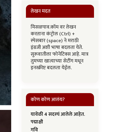
लेखन मदत
मिसळपाव.कॉम वर लेखन
करताना कंट्रोल (Ctrl) +
स्पेसबार (space) ने मराठी
इंग्रजी अशी भाषा बदलता येते.
सुरूवातीला फोनेटिक्स आहे. मात्र
तुमच्या खात्याच्या सेटींग मधून
इनस्क्रीप्ट बदलता येईल.
कोण कोण आलंय?
यावेळी 4 सदस्यं आलेले आहेत.
पद्माक्षी
गवि