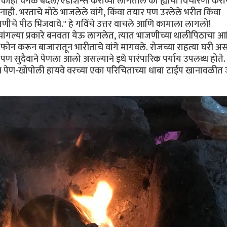
षा काही वेगळे बदल/ऍडीशन्स कराव्या लागतील का ह्याची विचारणा कर
ा नाही. भरताचे मोठे भाजलेले वांगे, किंवा तयार पण उरलेले भरीत किंवा
जणीचे पीठ भिजवावे." हे गविंचे उत्तर वाचले आणि कामाला लागलो!
 चांगल्या प्रकारे बनवता येऊ लागलेत, त्यात भाजणीच्या थालीपिठाचा 
फोन करून बाजारातून भारीताचे वांगे मागवले. रोजच्या राहत्या घरी अ
ते पण सुदैवाने पेणला आलो असल्याने इथे पारंपारिक पर्याय उपलब्ध होते
ळच पेण-खोपोली हायवे वरच्या एका परिचिताच्या धाबा टाईप खानावळी