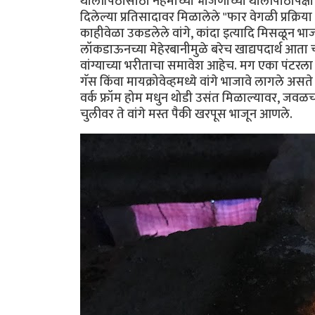
थालीपिठासाठी नेहमीच्या भाजणीच्या थालीपीठापेक्
दिलेल्या प्रतिसादावर मिळालेले "फार वेगळी प्रक्रिय
काहीवेळा उकडलेले वांगे, कांदा इत्यादि मिसळून भा
लॉकडाऊनच्या मेहेरबानीमुळे बरेच खाद्यपदार्थ आता
वांग्याच्या भरीताचा समावेश आहेच. मग एका पंटरला 
गॅस किंवा मायक्रोवेव्हमध्ये वांगे भाजावे लागले अस
वर्क फ्रॉम होम मधुन थोडी उसंत मिळाल्यावर, जव
चुलीवर ते वांगे मस्त पैकी खरपूस भाजून आणले.