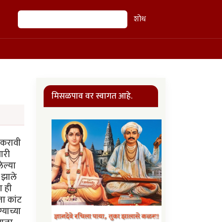
शोध
शोध
मिसळपाव वर स्वागत आहे.
न करावी
ारी
ेल्या
 झाले
ा ही
ता कांट
याच्या