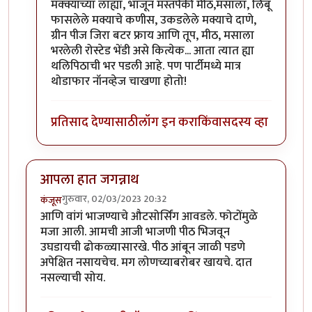
मक्क्याच्या लाह्या, भाजून मस्तपैकी मीठ,मसाला, लिंबू
फासलेले मक्याचे कणीस, उकडलेले मक्याचे दाणे,
ग्रीन पीज जिरा बटर फ्राय आणि तूप, मीठ, मसाला
भरलेली रोस्टेड भेंडी असे कित्येक... आता त्यात ह्या
थलिपिठाची भर पडली आहे. पण पार्टीमध्ये मात्र
थोडाफार नॉनव्हेज चाखणा होतो!
प्रतिसाद देण्यासाठी
लॉग इन करा
किंवा
सदस्य व्हा
आपला हात जगन्नाथ
गुरुवार, 02/03/2023 20:32
कंजूस
आणि वांगं भाजण्याचे औटसोर्सिंग आवडले. फोटोंमुळे
मजा आली. आमची आजी भाजणी पीठ भिजवून
उघडायची ढोकळ्यासारखे. पीठ आंबून जाळी पडणे
अपेक्षित नसायचेच. मग लोणच्याबरोबर खायचे. दात
नसल्याची सोय.