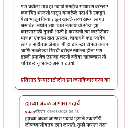
पण चवीला मात्र हा पदार्थ अगदीच साधारण वाटला!
कदाचित भाजणी पासून बनवलेले पदार्थ हे उकडून
पेक्षा भाजून किंवा तळून खाल्ले तरच खमंग लागत
असावेत. अर्थात ज्या "दात नसल्याची सोय" ह्या
कारणासाठी तुमची आजी हे करायची त्या कसोटीवर
मात्र हा एकदम खरा उतरला, चावायचे कष्ट घ्यावेच
लागत नाहीत अजिबात. मी हा ढोकळा टोमॅटो केचप
आणि तळलेल्या मिरची बरोबर खाल्ला होता पण
इडली प्रमाणेच छानशा चटणी बरोबर खाल्ल्यास तो
चविष्ट लागू शकेल असं वाटतंय!
प्रतिसाद देण्यासाठी
लॉग इन करा
किंवा
सदस्य व्हा
ह्याच्या जवळ जाणारा पदार्थ
रविवार, 05/03/2023 06:43
प्रचेतस
In reply to
आमची आजी भाजणी पीठ भिजवून
by
टर्मीनेटर
ह्याच्या जवळ जाणारा पदार्थ म्हणजे उकडपेंडी.
लोणच्यासोबतच छान लागतो. तुम्ही म्हणता तसा