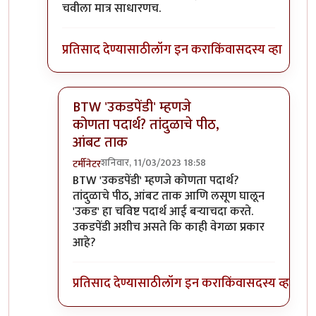
चवीला मात्र साधारणच.
प्रतिसाद देण्यासाठी
लॉग इन करा
किंवा
सदस्य व्हा
BTW 'उकडपेंडी' म्हणजे
कोणता पदार्थ? तांदुळाचे पीठ,
आंबट ताक
शनिवार, 11/03/2023 18:58
टर्मीनेटर
In reply to
ह्याच्या जवळ जाणारा पदार्थ
by
प्रचेतस
BTW 'उकडपेंडी' म्हणजे कोणता पदार्थ?
तांदुळाचे पीठ, आंबट ताक आणि लसूण घालून
'उकड' हा चविष्ट पदार्थ आई बऱ्याचदा करते.
उकडपेंडी अशीच असते कि काही वेगळा प्रकार
आहे?
प्रतिसाद देण्यासाठी
लॉग इन करा
किंवा
सदस्य व्हा