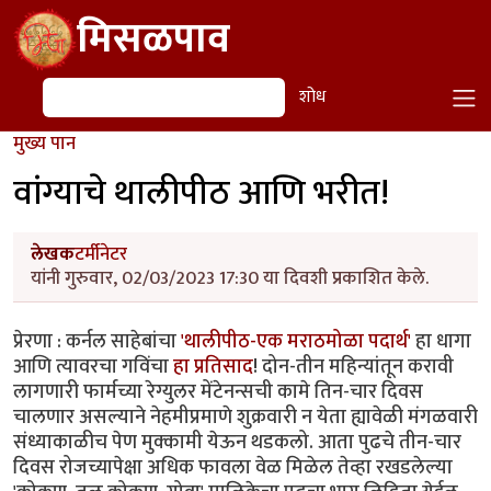
Skip to main content
मिसळपाव
शोध
शोध
मुख्य पान
वांग्याचे थालीपीठ आणि भरीत!
लेखक
टर्मीनेटर
यांनी गुरुवार, 02/03/2023 17:30 या दिवशी प्रकाशित केले.
प्रेरणा : कर्नल साहेबांचा
'थालीपीठ-एक मराठमोळा पदार्थ'
हा धागा
आणि त्यावरचा गविंचा
हा प्रतिसाद
! दोन-तीन महिन्यांतून करावी
लागणारी फार्मच्या रेग्युलर मेंटेनन्सची कामे तिन-चार दिवस
चालणार असल्याने नेहमीप्रमाणे शुक्रवारी न येता ह्यावेळी मंगळवारी
संध्याकाळीच पेण मुक्कामी येऊन थडकलो. आता पुढचे तीन-चार
दिवस रोजच्यापेक्षा अधिक फावला वेळ मिळेल तेव्हा रखडलेल्या