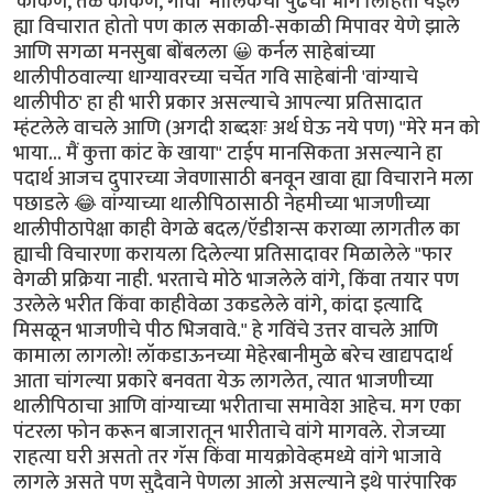
'कोकण, तळ कोकण, गोवा' मालिकेचा पुढचा भाग लिहिता येईल
ह्या विचारात होतो पण काल सकाळी-सकाळी मिपावर येणे झाले
आणि सगळा मनसुबा बोंबलला 😀 कर्नल साहेबांच्या
थालीपीठवाल्या धाग्यावरच्या चर्चेत गवि साहेबांनी 'वांग्याचे
थालीपीठ' हा ही भारी प्रकार असल्याचे आपल्या प्रतिसादात
म्हंटलेले वाचले आणि (अगदी शब्दशः अर्थ घेऊ नये पण) "मेरे मन को
भाया... मैं कुत्ता कांट के खाया" टाईप मानसिकता असल्याने हा
पदार्थ आजच दुपारच्या जेवणासाठी बनवून खावा ह्या विचाराने मला
पछाडले 😂 वांग्याच्या थालीपिठासाठी नेहमीच्या भाजणीच्या
थालीपीठापेक्षा काही वेगळे बदल/ऍडीशन्स कराव्या लागतील का
ह्याची विचारणा करायला दिलेल्या प्रतिसादावर मिळालेले "फार
वेगळी प्रक्रिया नाही. भरताचे मोठे भाजलेले वांगे, किंवा तयार पण
उरलेले भरीत किंवा काहीवेळा उकडलेले वांगे, कांदा इत्यादि
मिसळून भाजणीचे पीठ भिजवावे." हे गविंचे उत्तर वाचले आणि
कामाला लागलो! लॉकडाऊनच्या मेहेरबानीमुळे बरेच खाद्यपदार्थ
आता चांगल्या प्रकारे बनवता येऊ लागलेत, त्यात भाजणीच्या
थालीपिठाचा आणि वांग्याच्या भरीताचा समावेश आहेच. मग एका
पंटरला फोन करून बाजारातून भारीताचे वांगे मागवले. रोजच्या
राहत्या घरी असतो तर गॅस किंवा मायक्रोवेव्हमध्ये वांगे भाजावे
लागले असते पण सुदैवाने पेणला आलो असल्याने इथे पारंपारिक