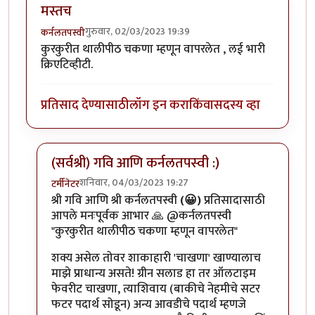
मस्तच
गुरुवार, 02/03/2023 19:39
कर्नलतपस्वी
कुरकुरीत थालीपीठ चकणा म्हणून वापरलेत , लई भारी
क्रिएटिव्हीटी.
प्रतिसाद देण्यासाठी
लॉग इन करा
किंवा
सदस्य व्हा
(सर्वश्री) गवि आणि कर्नलतपस्वी :)
शनिवार, 04/03/2023 19:27
टर्मीनेटर
In reply to
मस्तच
by
कर्नलतपस्वी
श्री गवि आणि श्री कर्नलतपस्वी
(😀)
प्रतिसादासाठी
आपले मनःपूर्वक आभार 🙏 @कर्नलतपस्वी
"कुरकुरीत थालीपीठ चकणा म्हणून वापरलेत"
शक्य असेल तोवर शाकाहारी 'चाखणा' खाण्यालाच
माझे प्राधान्य असते! ग्रीन सलाड हा तर ऑलटाइम
फेवरीट चाखणा, त्याशिवाय (बाकीचे नेहमीचे सटर
फटर पदार्थ सोडून) अन्य आवडीचे पदार्थ म्हणजे