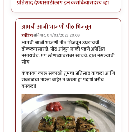
प्रतिसाद देण्यासाठी
लॉग इन करा
किंवा
सदस्य व्हा
आमची आजी भाजणी पीठ भिजवून
शनिवार, 04/03/2023 20:03
टर्मीनेटर
In reply to
आपला हात जगन्नाथ
by
कंजूस
आमची आजी भाजणी पीठ भिजवून उघडायची
ढोकळ्यासारखे. पीठ आंबून जाळी पडणे अपेक्षित
नसायचेच. मग लोणच्याबरोबर खायचे. दात नसल्याची
सोय.
कंकाका काल सकाळी तुमचा प्रतिसाद वाचला आणि
सकाळचा नाश्ता बाहेर न करता हा पदार्थ घरीच
बनवला!