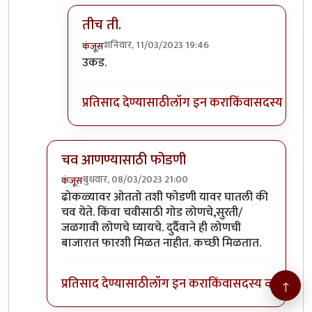
तीच ती.
शनिवार, 11/03/2023 19:46
कंजूस
In reply to
BTW 'उकडपेंडी' म्हणजे कोणता पदार्थ? त
उकड.
प्रतिसाद देण्यासाठी
लॉग इन करा
किंवा
सदस्य व्हा
चव आणण्यासाठी फोडणी
बुधवार, 08/03/2023 21:00
कंजूस
In reply to
आमची आजी भाजणी पीठ भिजवून
by
टर्मीनेटर
ढोकळ्यावर ओततो तशी फोडणी यावर घातली की
चव येते. किंवा चवीसाठी गोड लोणचे,सुरती/
जळगावी लोणचे घ्यायचे. दुर्दैवाने ही लोणची
बाजारात फारशी मिळत नाहीत. कच्छी मिळतात.
प्रतिसाद देण्यासाठी
लॉग इन करा
किंवा
सदस्य व्हा
↑