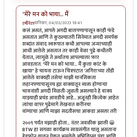
"मेरे मन को भाया... मैं
शनिवार, 04/03/2023 18:41
टर्मीनेटर
In reply to
मेरे मन को भाया...
by
तुषार काळभोर
कसं असतं, आपले अगदी बालपणापासून काही फंडे
असतात आणि ते कुठल्यातरी सिनेमात अगदी समर्पक
शब्दांत संवाद स्वरूपात कधी आपल्या जन्माच्याही
आधी आलेले असतात तर काही वेळा पुढे कधीतरी
येतात, त्यामुळे ते अर्थातच आपल्याला फार
आवडतात. "मेरे मन को भाया... मैं कुत्ता कांट के
खाया" हे चायना टाऊन चित्रपटात 'जगिरा'च्या तोंडी
आलेले वाक्यही तसेच! माझी मानसिकता
लहानपणापासूनच ह्या वाक्यातून व्यक्त होणाऱ्या
भावनांशी अगदी मिळती-जुळती असल्याने हे वाक्य
माझ्याही प्रचंड आवडीचे आहे... अजूनही कित्येक आहेत
त्यांचा वापर पुढेमागे लेखनात करीनच!
वांग्याचा आणि माझा सदतीसचा आकडा असला तरी
२००९ पर्यंत मझाही होता... नंतर जवळीक झाली 😀
BTW हा सगळा कार्यक्रम साग्रसंगीत चालू असताना
हेडफोन लावून ऐकत असलेले अभिलिप्सा पंडा आणि