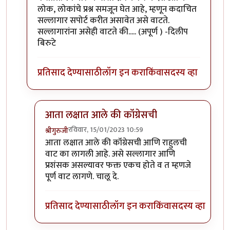
लोक, लोकांचे प्रश्न समजून घेत आहे, म्हणून कदाचित
सल्लागार सपोर्ट करीत असावेत असे वाटते.
सल्लागारांना असेही वाटते की..... (अपूर्ण ) -दिलीप
बिरुटे
प्रतिसाद देण्यासाठी
लॉग इन करा
किंवा
सदस्य व्हा
आता लक्षात आले की कॉंग्रेसची
रविवार, 15/01/2023 10:59
श्रीगुरुजी
In reply to
सल्लागारांना असे वाटत असावे की...
by
प्रा.डॉ
आता लक्षात आले की कॉंग्रेसची आणि राहुलची
वाट का लागली आहे. असे सल्लागार आणि
प्रशंसक असल्यावर फक्त एकच होते व त म्हणजे
पूर्ण वाट लागणे. चालू दे.
प्रतिसाद देण्यासाठी
लॉग इन करा
किंवा
सदस्य व्हा