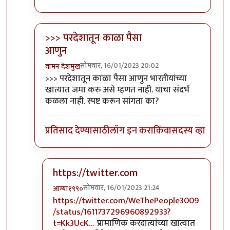
>>> परदेशातून काळा पैसा
आणुन
सोमवार, 16/01/2023 20:02
वामन देशमुख
In reply to
सल्लागारांना असे वाटत असावे की...
by
प्रा.डॉ
>>> परदेशातून काळा पैसा आणुन भारतीयांच्या
खात्यात जमा करु असे म्हणत नाही. याचा संदर्भ
कळला नाही. स्पष्ट करून सांगता का?
प्रतिसाद देण्यासाठी
लॉग इन करा
किंवा
सदस्य व्हा
https://twitter.com
सोमवार, 16/01/2023 21:24
आग्या१९९०
In reply to
>>> परदेशातून काळा पैसा आणुन
by
वामन 
https://twitter.com/WeThePeople3009
/status/1611737296960892933?
t=Kk3UcK…
प्रामाणिक करदात्यांच्या खात्यात