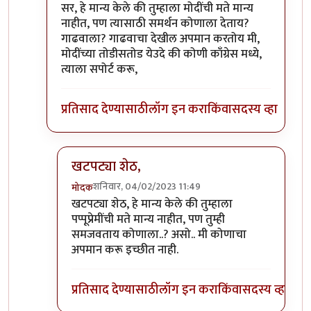
In reply to
सल्लागारांना असे वाटत असावे की...
by
प्रा.डॉ
सर, हे मान्य केले की तुम्हाला मोदींची मते मान्य
नाहीत, पण त्यासाठी समर्थन कोणाला देताय?
गाढवाला? गाढवाचा देखील अपमान करतोय मी,
मोदींच्या तोडीसतोड येउदे की कोणी काँग्रेस मध्ये,
त्याला सपोर्ट करू,
प्रतिसाद देण्यासाठी
लॉग इन करा
किंवा
सदस्य व्हा
खटपट्या शेठ,
शनिवार, 04/02/2023 11:49
मोदक
In reply to
सर,
by
खटपट्या
खटपट्या शेठ, हे मान्य केले की तुम्हाला
पप्पूप्रेमींची मते मान्य नाहीत, पण तुम्ही
समजवताय कोणाला..? असो.. मी कोणाचा
अपमान करू इच्छीत नाही.
प्रतिसाद देण्यासाठी
लॉग इन करा
किंवा
सदस्य व्हा