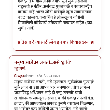
In reply to
"राहुल गांधी केव्हाच मेला. मी
by
श्रीगुरुजी
एकंदरीत मागील अनेक वर्षांपासून सुरू असलेली
राहुलची अर्थहीन, असंबद्ध मुक्ताफळे व सावरकरद्वेष
कायम आहे. भारत जोडो यात्रेमुळे शून्य सकारात्मक
बदल घडलाय. कदाचित हे ओळखूनच कॉंग्रेसी
मिळालेली कॉंग्रेसची उमेदवारी नाकारत आहेत (उदा.
सुधीर तांबे).
प्रतिसाद देण्यासाठी
लॉग इन करा
किंवा
सदस्य व्हा
मनुष्य आशेवर जगतो...असे 'ह्यांचे'
म्हणणे.
सोमवार, 16/01/2023 15:21
चित्रगुप्त
मनुष्य आशेवर जगतो, असे म्हणतात. 'पूर्वजांच्या पुण्याई'
मुळे आज ना उद्या आपण पं.प्र. बनणारच, तोच आपला
'जन्मसिद्ध अधिकार' आहे ही पप्पू 'तपस्वी' यांची
खात्रीलायक समजूत असणार. बाकी एकदा तपस्वी पं.प्र.
झाला, की आपल्याला अफाट कुरणे चरायला मिळणार,
या आशेवर इतर काँग्रेसी जगत असावेत, असे 'ह्यांचे'