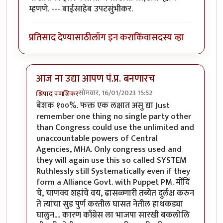
म्हणणे. --- बाईसाहेब उपटसुंभीकर.
प्रतिसाद देण्यासाठी
लॉग इन करा
किंवा
सदस्य व्हा
आज ना उद्या आपण पं.प्र. बनणारच
सोमवार, 16/01/2023 15:52
श्रिपाद पणशिकर
In reply to
मनुष्य आशेवर जगतो...असे 'ह्यांचे' म्हणणे.
by
चित्रग
बेशक १००%. फक्त एक लक्षात असु द्या Just
remember one thing no single party other
than Congress could use the unlimited and
unaccountable powers of Central
Agencies, MHA. Only congress used and
they will again use this so called SYSTEM
Ruthlessly still Systematically even if they
form a Alliance Govt. with Puppet PM. मोंदिं
चे, चाणक्य शहांचे वय, ढासळ्णारी तब्येत दुर्लक्ष करुन
ते त्यांचा सुड पुर्ण करतील घासत नेतील हाथकड्या
घालुन.... कारण काँग्रेस ला भाजपा सारखी बकलोलि