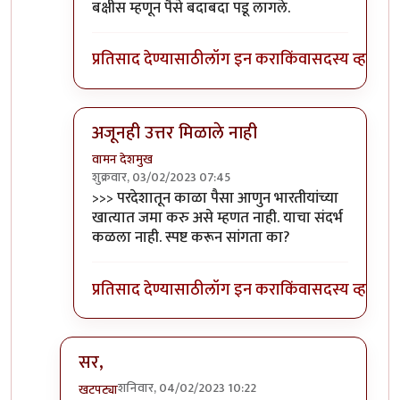
बक्षीस म्हणून पैसे बदाबदा पडू लागले.
प्रतिसाद देण्यासाठी
लॉग इन करा
किंवा
सदस्य व्हा
अजूनही उत्तर मिळाले नाही
वामन देशमुख
शुक्रवार, 03/02/2023 07:45
In reply to
>>> परदेशातून काळा पैसा आणुन
by
वामन 
>>> परदेशातून काळा पैसा आणुन भारतीयांच्या
खात्यात जमा करु असे म्हणत नाही. याचा संदर्भ
कळला नाही. स्पष्ट करून सांगता का?
प्रतिसाद देण्यासाठी
लॉग इन करा
किंवा
सदस्य व्हा
सर,
शनिवार, 04/02/2023 10:22
खटपट्या