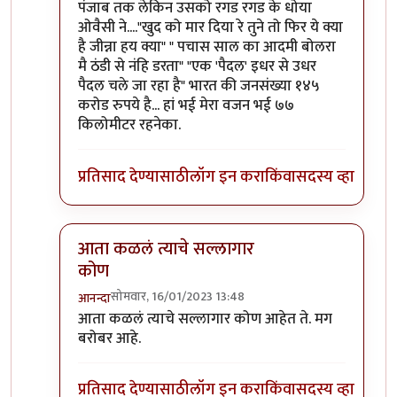
पंजाब तक लेकिन उसको रगड रगड के धोया
ओवैसी ने...."खुद को मार दिया रे तुने तो फिर ये क्या
है जीन्ना हय क्या" " पचास साल का आदमी बोलरा
मै ठंडी से नंहि डरता" "एक 'पैदल' इधर से उधर
पैदल चले जा रहा है" भारत की जनसंख्या १४५
करोड रुपये है... हां भई मेरा वजन भई ७७
किलोमीटर रहनेका.
प्रतिसाद देण्यासाठी
लॉग इन करा
किंवा
सदस्य व्हा
आता कळलं त्याचे सल्लागार
कोण
सोमवार, 16/01/2023 13:48
आनन्दा
In reply to
सल्लागारांना असे वाटत असावे की...
by
प्रा.डॉ
आता कळलं त्याचे सल्लागार कोण आहेत ते. मग
बरोबर आहे.
प्रतिसाद देण्यासाठी
लॉग इन करा
किंवा
सदस्य व्हा