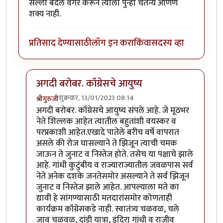
सल्ला बदल वगैरे करून त्याला पुन्हा चैतन्य आणणे
शक्य नाही.
प्रतिसाद देण्यासाठी
लॉग इन करा
किंवा
सदस्य व्हा
अगदी बरोबर. कॉंग्रेसचे आयुष्य
शुक्रवार, 13/01/2023 08:14
श्रीगुरुजी
In reply to
माझ्या आईचा एक जुना मिक्सर
by
साहना
अगदी बरोबर. कॉंग्रेसचे आयुष्य संपले आहे. जे मूठभर
नेते शिल्लक आहेत त्यातील बहुतांशी वयस्कर व
परप्रकाशी आहेत.एखादे पातेले बरीच वर्षे वापरात
असले की रोज घासल्याने ते झिजून त्याची चमक
जाऊन ते जुनाट व निस्तेज होते. तसेच या पक्षाचे झाले
आहे. गांधी कुटुंबीय व राज्याराज्यातील जवळपास सर्व
नेते अनेक दशके जनतेसमोर असल्याने ते सर्व झिजून
जुनाट व निस्तेज झाले आहेत. आपल्याला मते का
द्यावी हे सांगण्यासाठी मतदारांसमोर कोणताही
कार्यक्रम कॉंग्रेसकडे नाही. स्वातंत्र्य चळवळ, चले
जाव चळवळ, दांडी यात्रा, इंदिरा गांधी व राजीव