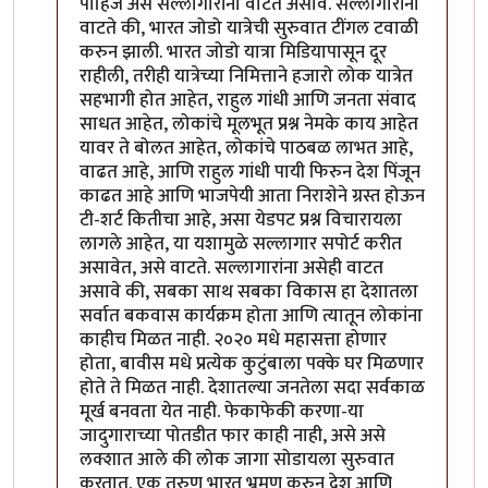
पाहिजे असे सल्लागारांना वाटत असावे. सल्लागारांना
वाटते की, भारत जोडो यात्रेची सुरुवात टींगल टवाळी
करुन झाली. भारत जोडो यात्रा मिडियापासून दूर
राहीली, तरीही यात्रेच्या निमित्ताने हजारो लोक यात्रेत
सहभागी होत आहेत, राहुल गांधी आणि जनता संवाद
साधत आहेत, लोकांचे मूलभूत प्रश्न नेमके काय आहेत
यावर ते बोलत आहेत, लोकांचे पाठबळ लाभत आहे,
वाढत आहे, आणि राहुल गांधी पायी फिरुन देश पिंजून
काढत आहे आणि भाजपेयी आता निराशेने ग्रस्त होऊन
टी-शर्ट कितीचा आहे, असा येडपट प्रश्न विचारायला
लागले आहेत, या यशामुळे सल्लागार सपोर्ट करीत
असावेत, असे वाटते. सल्लागारांना असेही वाटत
असावे की, सबका साथ सबका विकास हा देशातला
सर्वात बकवास कार्यक्रम होता आणि त्यातून लोकांना
काहीच मिळत नाही. २०२० मधे महासत्ता होणार
होता, बावीस मधे प्रत्येक कुटुंबाला पक्के घर मिळणार
होते ते मिळत नाही. देशातल्या जनतेला सदा सर्वकाळ
मूर्ख बनवता येत नाही. फेकाफेकी करणा-या
जादुगाराच्या पोतडीत फार काही नाही, असे असे
लक्शात आले की लोक जागा सोडायला सुरुवात
करतात. एक तरुण भारत भ्रमण करुन देश आणि