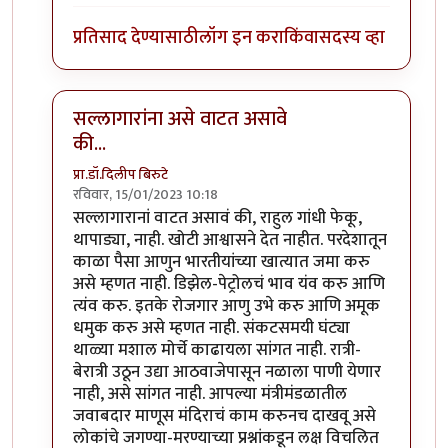
प्रतिसाद देण्यासाठी
लॉग इन करा
किंवा
सदस्य व्हा
सल्लागारांना असे वाटत असावे
की...
प्रा.डॉ.दिलीप बिरुटे
रविवार, 15/01/2023 10:18
In reply to
राहूल कसे असतील तसे असोत
by
शशिकांत ओ
सल्लागारानां वाटत असावं की, राहुल गांधी फेकू,
थापाड्या, नाही. खोटी आश्वासने देत नाहीत. परदेशातून
काळा पैसा आणुन भारतीयांच्या खात्यात जमा करु
असे म्हणत नाही. डिझेल-पेट्रोलचं भाव यंव करु आणि
त्यंव करु. इतके रोजगार आणु उभे करु आणि अमूक
धमुक करु असे म्हणत नाही. संकटसमयी घंट्या
थाळ्या मशाल मोर्चे काढायला सांगत नाही. रात्री-
बेरात्री उठून उद्या आठवाजेपासून नळाला पाणी येणार
नाही, असे सांगत नाही. आपल्या मंत्रीमंडळातील
जवाबदार माणूस मंदिराचं काम करुनच दाखवू असे
लोकांचे जगण्या-मरण्याच्या प्रश्नांकडून लक्ष विचलित