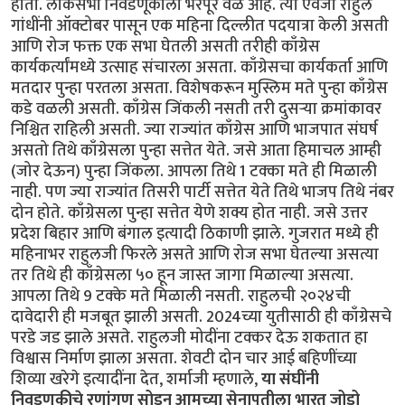
होती. लोकसभा निवडणूकीला भरपूर वेळ आहे. त्या ऐवजी राहुल
गांधींनी ऑक्टोबर पासून एक महिना दिल्लीत पदयात्रा केली असती
आणि रोज फक्त एक सभा घेतली असती तरीही काँग्रेस
कार्यकर्त्यांमध्ये उत्साह संचारला असता. काँग्रेसचा कार्यकर्ता आणि
मतदार पुन्हा परतला असता. विशेषकरून मुस्लिम मते पुन्हा काँग्रेस
कडे वळली असती. काँग्रेस जिंकली नसती तरी दुसऱ्या क्रमांकावर
निश्चित राहिली असती. ज्या राज्यांत काँग्रेस आणि भाजपात संघर्ष
असतो तिथे काँग्रेसला पुन्हा सत्तेत येते. जसे आता हिमाचल आम्ही
(जोर देऊन) पुन्हा जिंकला. आपला तिथे 1 टक्का मते ही मिळाली
नाही. पण ज्या राज्यांत तिसरी पार्टी सत्तेत येते तिथे भाजप तिथे नंबर
दोन होते. काँग्रेसला पुन्हा सत्तेत येणे शक्य होत नाही. जसे उत्तर
प्रदेश बिहार आणि बंगाल इत्यादी ठिकाणी झाले. गुजरात मध्ये ही
महिनाभर राहुलजी फिरले असते आणि रोज सभा घेतल्या असत्या
तर तिथे ही काँग्रेसला ५० हून जास्त जागा मिळाल्या असत्या.
आपला तिथे 9 टक्के मते मिळाली नसती. राहुलची २०२४ची
दावेदारी ही मजबूत झाली असती. 2024च्या युतीसाठी ही काँग्रेसचे
परडे जड झाले असते. राहुलजी मोदींना टक्कर देऊ शकतात हा
विश्वास निर्माण झाला असता. शेवटी दोन चार आई बहिणींच्या
शिव्या खरेगे इत्यादींना देत, शर्माजी म्हणाले,
या संघींनी
निवडणुकीचे रणांगण सोडून आमच्या सेनापतीला भारत जोडो