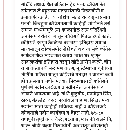
गांधींचे तथाकथित बलिदान हेच फक्त कॉंग्रेस नेते
सांगतात जे बहुसंख्य मतदारांसाठी निरूपयोगी व
अनाकर्षक आहेत. या गोष्टीचा मतदारांवर शून्य प्रभाव
पडतो. किंबहुना कॉंग्रेसनेत्यांनी काहीही सांगितले तरी
समाज माध्यमांमुळे त्या काळातील सत्य परिस्थिती
जनतेसमोर येते व त्यातून कॉग्रेसचे पितळ उघडे पडते.
कॉंग्रेसने दडपून ठेवलेला बराचसा इतिहास समाज
माध्यमातून लोकांसमोर पोहोचतोय व त्यामुळे कॉंग्रेस
अधिकाधिक अडचणीत येतोय. त्यात भर म्हणून
सावरकरांचा इतिहास दडपून खोटे आरोप करणे, चीन
व पाकिस्तानची भलामण करणे, मुस्लिमांच्या चुकीच्या
गोष्टींना पाठिंबा यातून कॉंग्रेसचे मतदार न वाढता कमी
होत असतात. नवीन मतदार मिळण्यासाठी कॉंग्रेसने
पूर्णपणे नवीन कार्यक्रम व नवीन नेता जनतेसमोर
आणणे आवश्यक आहे. गांधी कुटुंबीय, मनमोहन सिंग,
खरगे, गेहलोट, थरूर, पृथ्वीराज चव्हाण, सिद्धरामय्या
अशांना आता काहीही भवितव्य नाही व कॉंग्रेसकडे
कोणताही नवीन कार्यक्रम व चेहरा नाही. ७५-८०
वर्षांपूर्वी तुम्ही काय केले, पदयात्रा, प्यार की राजनीति,
भारत जोडो अश्या निरूपयोगी प्रकारातून कोणताही