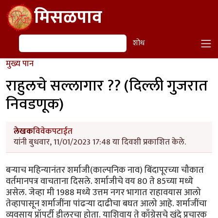
Skip to main content
मिसळपाव
शोध
शोध
मुख्य पान
राहुलचे सल्लागार ?? (दिल्ली गुजरात
निवडणूक)
लेखक
विवेकपटाईत
यांनी बुधवार, 11/01/2023 17:48 या दिवशी प्रकाशित केले.
बऱ्याच महिन्यानंतर शर्माजी(काल्पनिक नाव) बिंदापूरच्या चौकात
वर्तमानपत्र वाचताना दिसले. शर्माजीचे वय 80 ते 85च्या मध्ये
असेल. जेव्हा मी 1988 मध्ये उत्तम नगर भागात राहावयास आलो
तेव्हापासून शर्माजींना पांढऱ्या दाढीचा बघत आलो आहे. शर्माजींचा
व्यवसाय प्रॉपर्टी डीलरचा होता. याशिवाय ते काँग्रेसचे खंदे प्रचारक