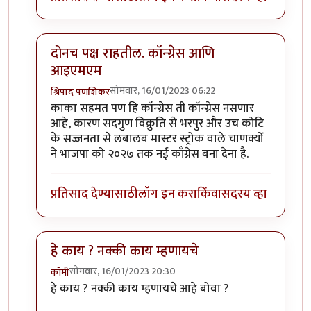
दोनच पक्ष राहतील. कॉन्ग्रेस आणि
आइएमएम
सोमवार, 16/01/2023 06:22
श्रिपाद पणशिकर
In reply to
अजून थोडी वर्ष थांबा.
by
कंजूस
काका सहमत पण हि कॉन्ग्रेस ती कॉन्ग्रेस नसणार
आहे, कारण सदगुण विक्रुति से भरपुर और उच कोटि
के सज्जनता से लबालब मास्टर स्ट्रोक वाले चाणक्यों
ने भाजपा को २०२७ तक नई काँग्रेस बना देना है.
प्रतिसाद देण्यासाठी
लॉग इन करा
किंवा
सदस्य व्हा
हे काय ? नक्की काय म्हणायचे
सोमवार, 16/01/2023 20:30
कॉमी
In reply to
अजून थोडी वर्ष थांबा.
by
कंजूस
हे काय ? नक्की काय म्हणायचे आहे बोवा ?