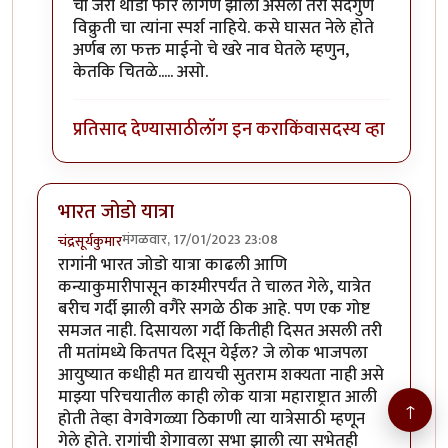
ची जरी थोडी फार लागण झाली असली तरी सदगुण
विक्रुती चा त्यांना स्पर्श नाहिये. कसे घासत नेले होते
अर्णब ला फक्त माईनो चे खरे नाव घेतले म्हणुन,
केतकि चितळे..... असो.
प्रतिसाद देण्यासाठी
लॉग इन करा
किंवा
सदस्य व्हा
भारत जोडो यात्रा
मंगळवार, 17/01/2023 23:08
चंद्रसूर्यकुमार
रागांनी भारत जोडो यात्रा काढली आणि
कन्याकुमारीपासून काश्मीरपर्यंत ते चालत गेले, यात्रेत
बरीच गर्दी झाली वगैरे सगळे ठीक आहे. पण एक गोष्ट
समजत नाही. दिसायला गर्दी कितीही दिसत असली तरी
ती मतांमध्ये कितपत दिसून येईल? जे लोक भाजपला
आयुष्यात कधीही मत द्यायची सुतराम शक्यता नाही असे
माझ्या परिचयातील काही लोक यात्रा महाराष्ट्रात आली
↑
होती तेव्हा वेगवेगळ्या ठिकाणी त्या यात्रेसाठी म्हणून
गेले होते. रागांची शेगावला सभा झाली त्या सभेतही