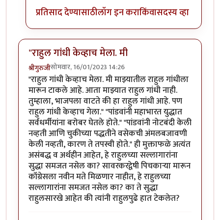
प्रतिसाद देण्यासाठी
लॉग इन करा
किंवा
सदस्य व्हा
"राहुल गांधी केव्हाच मेला. मी
सोमवार, 16/01/2023 14:26
श्रीगुरुजी
"राहुल गांधी केव्हाच मेला. मी माझ्यातील राहुल गांधीला
मारून टाकले आहे. आता माझ्यात राहुल गांधी नाही.
तुम्हाला, भाजपला वाटते की हा राहुल गांधी आहे. पण
राहुल गांधी केव्हाच गेला." "पांडवांनी महाभारत युद्धात
सर्वधर्मीयांना बरोबर घेतले होते." "पांडवांनी नोटबंदी केली
नव्हती आणि चुकीच्या पद्धतीने वसेकची अंमलबजावणी
केली नव्हती, कारण ते तपस्वी होते." ही मुक्ताफळे अत्यंत
असंबद्ध व अर्थहीन आहेत, हे राहुलच्या सल्लागारांना
सुद्धा समजत नसेल का? सावरकरद्वेषी पिचकाऱ्या मारून
कॉंग्रेसला नवीन मते मिळणार नाहीत, हे राहुलच्या
सल्लागारांना समजत नसेल का? का ते सुद्धा
राहुलसारखे आहेत की त्यांनी राहुलपुढे हात टेकलेत?