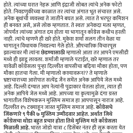
होते. त्यांच्या घरात नेहरू आणि इंद्राजी सोबत त्यांचे अनेक फोटो
होते. निवडणुकीच्या काळात तर त्यांचा अंगात भूत संचारत असे.
अनेक बूथांची व्यवस्था ते जातीने बघत असे. त्यात ते भरपूर कमिशन
ही बनवत असे, असे लोक म्हणतात. ते स्वतः अनेकदा मला म्हणत,
जोपर्यंत त्यांच्या अंगात दम होता या भागातून काँग्रेस कधीच हरली
नाही. त्यांचे म्हणणे ही खरे होते. मुकेश शर्मा सलग तीन वेळा या
भागातून विधायक निवडल्या गेले होते. औपचारिक विचारपूस
झाल्यावर मी त्यांना
छेडण्यासाठी
म्हणालो आता तर आपने एमसीडी
मध्ये ही झाडू लावला. शर्माजी म्हणाले पटाईत, खरे म्हणाल तर
यावेळी काँग्रेसला पुन्हा दिल्लीत वापसीचा बढ़िया मौका होता, पण
मौका हातचा गेला. मी म्हणालो कश्यावरून?? ते म्हणाले
भ्रष्टाचाराच्या आरोपात सत्येंद्र जैन समेंत अनेक आपिये जेल मध्ये
आहे. दिल्ली दंग्यात आप नेत्यांनी पुढाकार घेतला होता, त्यात ही
अनेक आपिये जेल मध्ये आहे. आपच्या या कृत्यामुळे दंगा ग्रस्त
भागातील विशेषकरून मुस्लिम समाज हा आपपासून नाराज आहे.
दिल्लीत १५ टक्याहून जास्त मुस्लिम समाज आहे.
काँग्रेसचे
जिंकणारे ९ पैकी ७ मुस्लिम उम्मीदवार आहेत. अर्थात जिथे
काँग्रेसचा थोडा बहुत प्रचार होता तिथे मुस्लिम मते काँग्रेसला
मिळाली आहे.
भारत जोडो यात्रा ८ डिसेंबर नंतर ही सुरू करता येत