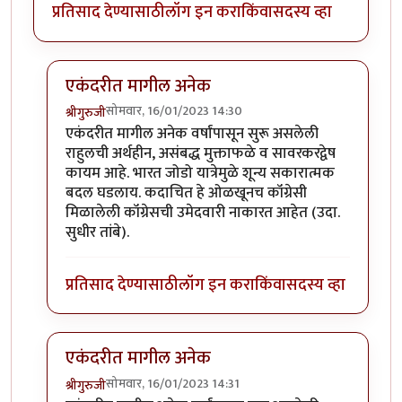
प्रतिसाद देण्यासाठी
लॉग इन करा
किंवा
सदस्य व्हा
एकंदरीत मागील अनेक
सोमवार, 16/01/2023 14:30
श्रीगुरुजी
In reply to
"राहुल गांधी केव्हाच मेला. मी
by
श्रीगुरुजी
एकंदरीत मागील अनेक वर्षांपासून सुरू असलेली
राहुलची अर्थहीन, असंबद्ध मुक्ताफळे व सावरकरद्वेष
कायम आहे. भारत जोडो यात्रेमुळे शून्य सकारात्मक
बदल घडलाय. कदाचित हे ओळखूनच कॉंग्रेसी
मिळालेली कॉंग्रेसची उमेदवारी नाकारत आहेत (उदा.
सुधीर तांबे).
प्रतिसाद देण्यासाठी
लॉग इन करा
किंवा
सदस्य व्हा
एकंदरीत मागील अनेक
सोमवार, 16/01/2023 14:31
श्रीगुरुजी