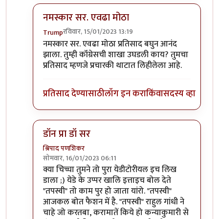
नमस्कार सर. एवढा मोठा
रविवार, 15/01/2023 13:19
Trump
In reply to
सल्लागारांना असे वाटत असावे की...
by
प्रा.डॉ
नमस्कार सर. एवढा मोठा प्रतिसाद बघुन आनंद
झाला. तुम्ही कॉंग्रेसची शाखा उघडली काय? तुमचा
प्रतिसाद म्हणजे प्रचारकी थाटात लिहीलेला आहे.
प्रतिसाद देण्यासाठी
लॉग इन करा
किंवा
सदस्य व्हा
डॉन प्रा डॉ सर
श्रिपाद पणशिकर
सोमवार, 16/01/2023 06:11
In reply to
सल्लागारांना असे वाटत असावे की...
by
प्रा.डॉ
क्या चिच्चा तुमने तो पुरा येडीटोरीयल इच लिख
डाला ;) येडे के उप्पर खालि इत्ताइच बोल देते
"तपस्वी" तो काम पुर हो जाता यांरो. "तपस्वी"
आजकल बोत फैशन में है. "तपस्वी" राहुल गांधी ने
चाहे जो करतबा, करामातें किये हो कन्याकुमारी से