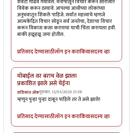
शेवटी गाढव गमावले. मनापासून विचार करून सारासार
विवेक करून ठरवावे. आपल्या आधीच्या लोकांच्या
अनुभवातून शिकले पाहिजे. सर्वात महत्त्वाचे म्हणजे
आत्मकेंद्रित विचार सोडून सर्व जनतेचा, देशाचा विचार
करून विकास कसा करायचा याची चिंता करायला हवी.
बाकी हळूहळू जमा होतील.
प्रतिसाद देण्यासाठी
लॉग इन करा
किंवा
सदस्य व्हा
मोबाईल वर बराच वेळ झाला
प्रकाशित झाले असे येईना
गुरुवार, 12/01/2023 21:59
शशिकांत ओक
म्हणून पुन्हा पुन्हा दाबून पाहिले तर ते असे झाले!
प्रतिसाद देण्यासाठी
लॉग इन करा
किंवा
सदस्य व्हा