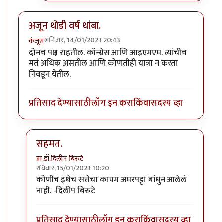
अजून थोडी वर्ष थांबा.
शनिवार, 14/01/2023 20:43
कंजूस
दोनच पक्ष राहतील. कॉन्ग्रेस आणि आइएमएम. त्यांचीच
मतं अधिक असतील आणि कोणतीही यात्रा न करता
निवडून येतील.
प्रतिसाद देण्यासाठी
लॉग इन करा
किंवा
सदस्य व्हा
सहमत.
प्रा.डॉ.दिलीप बिरुटे
रविवार, 15/01/2023 10:20
In reply to
अजून थोडी वर्ष थांबा.
by
कंजूस
कोणीच इथेच सत्तेचा कायम अमरपट्टा बांधुन आलेलं
नाही. -दिलीप बिरुटे
प्रतिसाद देण्यासाठी
लॉग इन करा
किंवा
सदस्य व्हा