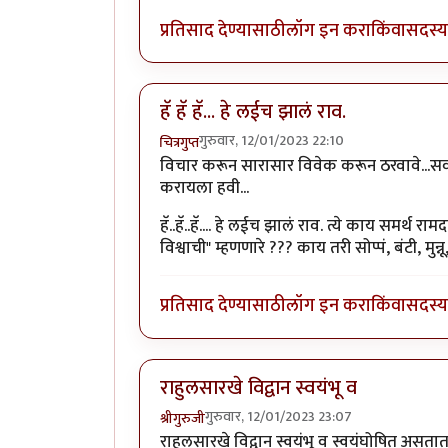
प्रतिसाद देण्यासाठी
लॉग इन करा
किंवा
सदस्य 
हॅ हॅ हॅ... हे लईच झालं राव.
गुरुवार, 12/01/2023 22:10
चित्रगुप्त
विचार करून सारासार विवेक करून ठरवावे...स
करायला हवी...
हॅ..हॅ..हॅ.... हे लईच झालं राव. त्ये काय समर्
विश्वाची" म्हणणारे ??? काय तरी सोप्पं, बंटी, मुन्
प्रतिसाद देण्यासाठी
लॉग इन करा
किंवा
सदस्य 
राहुलसारखे विद्वान स्वयंभू व
गुरुवार, 12/01/2023 23:07
श्रीगुरुजी
राहुलसारखे विद्वान स्वयंभू व स्वयंघोषित असता