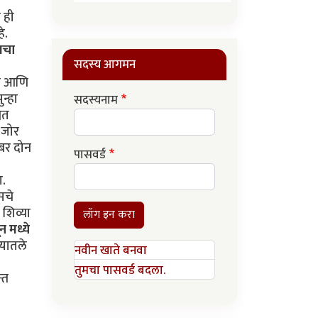
त ही
े.
ेसचा
सदस्य आगमन
ती आणि
न्हा
सदस्यनाम
ित
 (जोर
ंबर दोन
पासवर्ड
ा.
सचे
शिव्या
लॉग इन करा
न मध्ये
ण्यातले
नवीन खाते बनवा
तुमचा पासवर्ड बदला.
्त