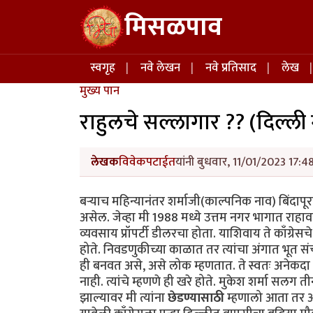
Skip to main content
मिसळपाव
Main navigation
स्वगृह
नवे लेखन
नवे प्रतिसाद
लेख
मुख्य पान
राहुलचे सल्लागार ?? (दिल्ल
लेखक
विवेकपटाईत
यांनी बुधवार, 11/01/2023 17:48
बऱ्याच महिन्यानंतर शर्माजी(काल्पनिक नाव) बिंदापूर
असेल. जेव्हा मी 1988 मध्ये उत्तम नगर भागात राहाव
व्यवसाय प्रॉपर्टी डीलरचा होता. याशिवाय ते काँग्रेसचे
होते. निवडणुकीच्या काळात तर त्यांचा अंगात भूत सं
ही बनवत असे, असे लोक म्हणतात. ते स्वतः अनेकदा मल
नाही. त्यांचे म्हणणे ही खरे होते. मुकेश शर्मा सल
झाल्यावर मी त्यांना
छेडण्यासाठी
म्हणालो आता तर आप