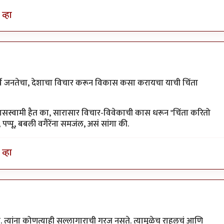
व्हा
र्व जनतेचा, देशाचा विचार करून विकास कसा करायचा याची चिंता
थ रामदासस्वामी हैत का, सारासार विचार-विवेकाची कास धरून "चिंता करितो
नू, पप्पू, बबली वगैरेंना समजंल, असं सांगा की.
व्हा
त. त्यांना कोणत्याही सल्लागाराची गरज नसते. त्यामुळेच राहुलचं आणि