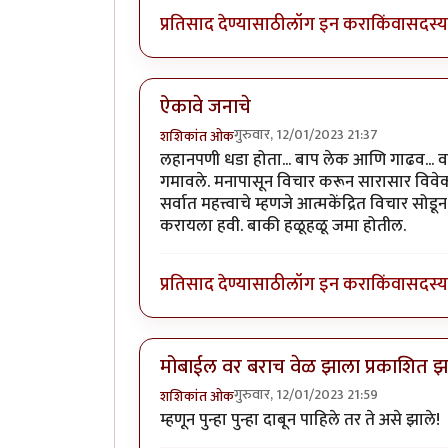
प्रतिसाद देण्यासाठी
लॉग इन करा
किंवा
सदस्य 
ऐकावे जनाचे
गुरुवार, 12/01/2023 21:37
शशिकांत ओक
लहानपणी धडा होता... बाप लेक आणि गाढव... वाट
गमावले. मनापासून विचार करून सारासार विवेक
सर्वात महत्त्वाचे म्हणजे आत्मकेंद्रित विचार 
करायला हवी. बाकी हळूहळू जमा होतील.
प्रतिसाद देण्यासाठी
लॉग इन करा
किंवा
सदस्य 
मोबाईल वर बराच वेळ झाला प्रकाशित झा
गुरुवार, 12/01/2023 21:59
शशिकांत ओक
म्हणून पुन्हा पुन्हा दाबून पाहिले तर ते असे झाले!