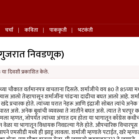
चर्चा
कविता
पाककृती
भटकंती
ी गुजरात निवडणूक)
 या दिवशी प्रकाशित केले.
च्या चौकात वर्तमानपत्र वाचताना दिसले. शर्माजीचे वय 80 ते 85च्या मध
यास आलो तेव्हापासून शर्माजींना पांढऱ्या दाढीचा बघत आलो आहे. शर्म
 खंदे प्रचारक होते. त्यांच्या घरात नेहरू आणि इंद्राजी सोबत त्यांचे अने
चारत असे. अनेक बूथांची व्यवस्था ते जातीने बघत असे. त्यात ते भरपूर
ा म्हणत, जोपर्यंत त्यांच्या अंगात दम होता या भागातून काँग्रेस कध
ग तीन वेळा या भागातून विधायक निवडल्या गेले होते. औपचारिक विचारपूस
ने एमसीडी मध्ये ही झाडू लावला. शर्माजी म्हणाले पटाईत, खरे म्हण