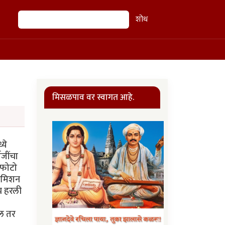
शोध
शोध
मिसळपाव वर स्वागत आहे.
्ये
ाजींचा
क फोटो
 कमिशन
ीच हरली
ाल तर