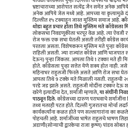
यावेळी काँग्रेसला पुन्हा दिल्लीत वापसीचा बढ़िया 
भ्रष्टाचाराच्या आरोपात सत्येंद्र जैन समेंत अनेक आपिय
अनेक आपिये जेल मध्ये आहे. आपच्या या कृत्यामुळे
दिल्लीत १५ टक्याहून जास्त मुस्लिम समाज आहे.
काँ
थोडा बहुत प्रचार होता तिथे मुस्लिम मते काँग्रेसला
लोकसभा निवडणूकीला भरपूर वेळ आहे. त्या ऐवजी रा
रोज फक्त एक सभा घेतली असती तरीही काँग्रेस कार्यकर
परतला असता. विशेषकरून मुस्लिम मते पुन्हा काँग्रे
राहिली असती. ज्या राज्यांत काँग्रेस आणि भाजपात सं
देऊन) पुन्हा जिंकला. आपला तिथे 1 टक्का मते ही मिळा
होते. काँग्रेसला पुन्हा सत्तेत येणे शक्य होत नाही. 
महिनाभर राहुलजी फिरले असते आणि रोज सभा घेतल्या
आपला तिथे 9 टक्के मते मिळाली नसती. राहुलची २०
परडे जड झाले असते. राहुलजी मोदींना टक्कर देऊ श
खरेगे इत्यादींना देत, शर्माजी म्हणाले,
या संघींनी निव
पाठवून दिले
. काँग्रेसच्या दारुण पराभवाचे शर्माजींना 
तथ्य मलाही पटत होते. दिल्ली गुजरातचा मोर्चा लढविणे भ
कार्यकर्त्यांना कळत होते पण सल्लागारांना का कळले नाह
पोहचली आहे. शर्माजींच्या भाषेत राहुलचे भाषण लि
अडाणी(सोन्याची द्वारकेचा राजा कृष्ण) पांडव सोबत ह