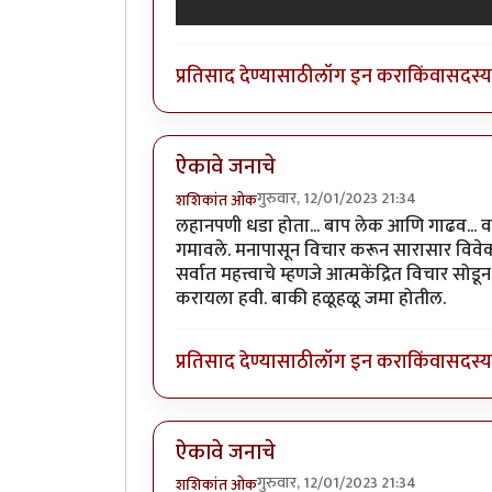
प्रतिसाद देण्यासाठी
लॉग इन करा
किंवा
सदस्य 
ऐकावे जनाचे
गुरुवार, 12/01/2023 21:34
शशिकांत ओक
लहानपणी धडा होता... बाप लेक आणि गाढव... वाट
गमावले. मनापासून विचार करून सारासार विवेक
सर्वात महत्त्वाचे म्हणजे आत्मकेंद्रित विचार 
करायला हवी. बाकी हळूहळू जमा होतील.
प्रतिसाद देण्यासाठी
लॉग इन करा
किंवा
सदस्य 
ऐकावे जनाचे
गुरुवार, 12/01/2023 21:34
शशिकांत ओक