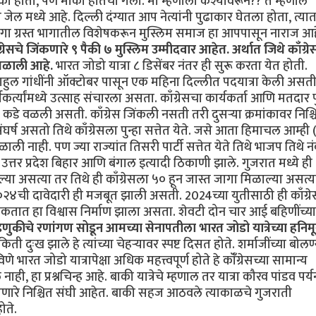
मौका होता, पण मौका हातचा गेला. मी म्हणालो कश्यावरून?? ते म्हणाले
े जेल मध्ये आहे. दिल्ली दंग्यात आप नेत्यांनी पुढाकार घेतला होता, त्या
 दंगा ग्रस्त भागातील विशेषकरून मुस्लिम समाज हा आपपासून नाराज आह
ग्रेसचे जिंकणारे ९ पैकी ७ मुस्लिम उम्मीदवार आहेत. अर्थात जिथे काँग्र
 मिळाली आहे.
भारत जोडो यात्रा ८ डिसेंबर नंतर ही सुरू करता येत होती.
हुल गांधींनी ऑक्टोबर पासून एक महिना दिल्लीत पदयात्रा केली अस
्त्यांमध्ये उत्साह संचारला असता. काँग्रेसचा कार्यकर्ता आणि मतदार पु
स कडे वळली असती. काँग्रेस जिंकली नसती तरी दुसऱ्या क्रमांकावर निश्च
घर्ष असतो तिथे काँग्रेसला पुन्हा सत्तेत येते. जसे आता हिमाचल आम्ही
ली नाही. पण ज्या राज्यांत तिसरी पार्टी सत्तेत येते तिथे भाजप तिथे न
जसे उत्तर प्रदेश बिहार आणि बंगाल इत्यादी ठिकाणी झाले. गुजरात मध्ये ही
 असत्या तर तिथे ही काँग्रेसला ५० हून जास्त जागा मिळाल्या असत्य
२४ची दावेदारी ही मजबूत झाली असती. 2024च्या युतीसाठी ही काँग्रे
कतात हा विश्वास निर्माण झाला असता. शेवटी दोन चार आई बहिणींच्या 
डणुकीचे रणांगण सोडून आमच्या सेनापतीला भारत जोडो यात्रेच्या हनिमू
किती दुःख झाले हे त्यांच्या चेहऱ्यावर स्पष्ट दिसत होते. शर्माजींच्या बोल
ारत जोडो यात्रापेक्षा अधिक महत्त्वपूर्ण होते हे कॉँग्रेसच्या सामान्य
ी, हा प्रश्नचिन्ह आहे. बाकी यात्रेचे म्हणाल तर यात्रा कौरव पांडव पर्यन
हाणारे निश्चित संघी आहेत. बाकी सहज आठवले त्याकाळचे गुजराती
ोते.