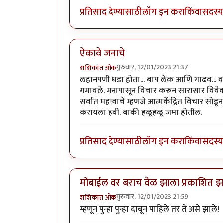
प्रतिसाद देण्यासाठी
लॉग इन करा
किंवा
सदस्य 
ऐकावे जनाचे
गुरुवार, 12/01/2023 21:37
शशिकांत ओक
लहानपणी धडा होता... बाप लेक आणि गाढव... वाट
गमावले. मनापासून विचार करून सारासार विवेक
सर्वात महत्त्वाचे म्हणजे आत्मकेंद्रित विचार 
करायला हवी. बाकी हळूहळू जमा होतील.
प्रतिसाद देण्यासाठी
लॉग इन करा
किंवा
सदस्य 
मोबाईल वर बराच वेळ झाला प्रकाशित झा
गुरुवार, 12/01/2023 21:59
शशिकांत ओक
म्हणून पुन्हा पुन्हा दाबून पाहिले तर ते असे झाले!