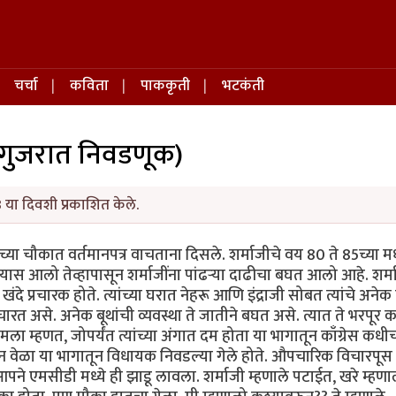
चर्चा
कविता
पाककृती
भटकंती
ी गुजरात निवडणूक)
 या दिवशी प्रकाशित केले.
च्या चौकात वर्तमानपत्र वाचताना दिसले. शर्माजीचे वय 80 ते 85च्या मध
यास आलो तेव्हापासून शर्माजींना पांढऱ्या दाढीचा बघत आलो आहे. शर्म
 खंदे प्रचारक होते. त्यांच्या घरात नेहरू आणि इंद्राजी सोबत त्यांचे अने
चारत असे. अनेक बूथांची व्यवस्था ते जातीने बघत असे. त्यात ते भरपूर
ा म्हणत, जोपर्यंत त्यांच्या अंगात दम होता या भागातून काँग्रेस कध
ग तीन वेळा या भागातून विधायक निवडल्या गेले होते. औपचारिक विचारपूस
ने एमसीडी मध्ये ही झाडू लावला. शर्माजी म्हणाले पटाईत, खरे म्हण