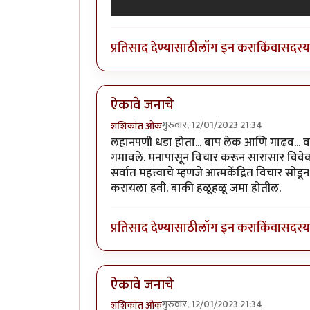
प्रतिसाद देण्यासाठी
लॉग इन करा
किंवा
सदस्य 
ऐकावे जनाचे
गुरुवार, 12/01/2023 21:34
शशिकांत ओक
लहानपणी धडा होता... बाप लेक आणि गाढव... वाट
गमावले. मनापासून विचार करून सारासार विवेक
सर्वात महत्त्वाचे म्हणजे आत्मकेंद्रित विचार 
करायला हवी. बाकी हळूहळू जमा होतील.
प्रतिसाद देण्यासाठी
लॉग इन करा
किंवा
सदस्य 
ऐकावे जनाचे
गुरुवार, 12/01/2023 21:34
शशिकांत ओक