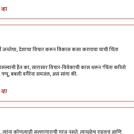
व्हा
र्व जनतेचा, देशाचा विचार करून विकास कसा करायचा याची चिंता
थ रामदासस्वामी हैत का, सारासार विचार-विवेकाची कास धरून "चिंता करितो
नू, पप्पू, बबली वगैरेंना समजंल, असं सांगा की.
व्हा
त. त्यांना कोणत्याही सल्लागाराची गरज नसते. त्यामुळेच राहुलचं आणि