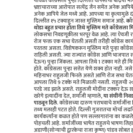
यावेळी काँग्रेसला पुन्हा दिल्लीत वापसीचा बढ़िया 
भ्रष्टाचाराच्या आरोपात सत्येंद्र जैन समेंत अनेक आपिय
अनेक आपिये जेल मध्ये आहे. आपच्या या कृत्यामुळे
दिल्लीत १५ टक्याहून जास्त मुस्लिम समाज आहे.
काँ
थोडा बहुत प्रचार होता तिथे मुस्लिम मते काँग्रेसला
लोकसभा निवडणूकीला भरपूर वेळ आहे. त्या ऐवजी रा
रोज फक्त एक सभा घेतली असती तरीही काँग्रेस कार्यकर
परतला असता. विशेषकरून मुस्लिम मते पुन्हा काँग्रे
राहिली असती. ज्या राज्यांत काँग्रेस आणि भाजपात सं
देऊन) पुन्हा जिंकला. आपला तिथे 1 टक्का मते ही मिळा
होते. काँग्रेसला पुन्हा सत्तेत येणे शक्य होत नाही. 
महिनाभर राहुलजी फिरले असते आणि रोज सभा घेतल्या
आपला तिथे 9 टक्के मते मिळाली नसती. राहुलची २०
परडे जड झाले असते. राहुलजी मोदींना टक्कर देऊ श
खरेगे इत्यादींना देत, शर्माजी म्हणाले,
या संघींनी निव
पाठवून दिले
. काँग्रेसच्या दारुण पराभवाचे शर्माजींना 
तथ्य मलाही पटत होते. दिल्ली गुजरातचा मोर्चा लढविणे भ
कार्यकर्त्यांना कळत होते पण सल्लागारांना का कळले नाह
पोहचली आहे. शर्माजींच्या भाषेत राहुलचे भाषण लि
अडाणी(सोन्याची द्वारकेचा राजा कृष्ण) पांडव सोबत ह