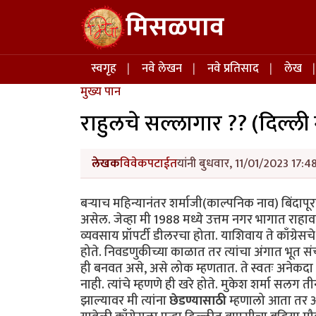
Skip to main content
मिसळपाव
Main navigation
स्वगृह
नवे लेखन
नवे प्रतिसाद
लेख
मुख्य पान
राहुलचे सल्लागार ?? (दिल्ल
लेखक
विवेकपटाईत
यांनी बुधवार, 11/01/2023 17:48
बऱ्याच महिन्यानंतर शर्माजी(काल्पनिक नाव) बिंदापूर
असेल. जेव्हा मी 1988 मध्ये उत्तम नगर भागात राहाव
व्यवसाय प्रॉपर्टी डीलरचा होता. याशिवाय ते काँग्रेसचे
होते. निवडणुकीच्या काळात तर त्यांचा अंगात भूत सं
ही बनवत असे, असे लोक म्हणतात. ते स्वतः अनेकदा मल
नाही. त्यांचे म्हणणे ही खरे होते. मुकेश शर्मा सल
झाल्यावर मी त्यांना
छेडण्यासाठी
म्हणालो आता तर आप