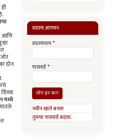
त ही
े.
ेसचा
सदस्य आगमन
ती आणि
न्हा
सदस्यनाम
ित
 (जोर
ंबर दोन
पासवर्ड
ा.
सचे
शिव्या
लॉग इन करा
न मध्ये
ण्यातले
नवीन खाते बनवा
तुमचा पासवर्ड बदला.
्त