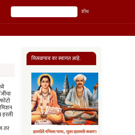
शोध
शोध
मिसळपाव वर स्वागत आहे.
्ये
ाजींचा
क फोटो
 कमिशन
ीच हरली
ाल तर