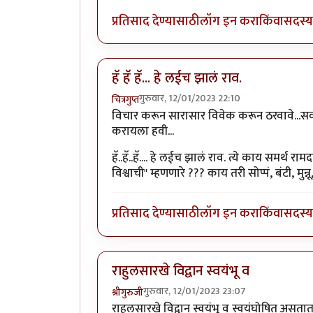
प्रतिसाद देण्यासाठी
लॉग इन करा
किंवा
सदस्य 
हॅ हॅ हॅ... हे लईच झालं राव.
गुरुवार, 12/01/2023 22:10
चित्रगुप्त
विचार करून सारासार विवेक करून ठरवावे...स
करायला हवी...
हॅ..हॅ..हॅ.... हे लईच झालं राव. त्ये काय समर्
विश्वाची" म्हणणारे ??? काय तरी सोप्पं, बंटी, मुन्
प्रतिसाद देण्यासाठी
लॉग इन करा
किंवा
सदस्य 
राहुलसारखे विद्वान स्वयंभू व
गुरुवार, 12/01/2023 23:07
श्रीगुरुजी
राहुलसारखे विद्वान स्वयंभू व स्वयंघोषित असता