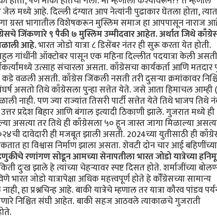
मौका होता, पण मौका हातचा गेला. मी म्हणालो कश्यावरून?? ते म्हणाले
े जेल मध्ये आहे. दिल्ली दंग्यात आप नेत्यांनी पुढाकार घेतला होता, त्या
 दंगा ग्रस्त भागातील विशेषकरून मुस्लिम समाज हा आपपासून नाराज आह
ग्रेसचे जिंकणारे ९ पैकी ७ मुस्लिम उम्मीदवार आहेत. अर्थात जिथे काँग्र
 मिळाली आहे.
भारत जोडो यात्रा ८ डिसेंबर नंतर ही सुरू करता येत होती.
हुल गांधींनी ऑक्टोबर पासून एक महिना दिल्लीत पदयात्रा केली अस
्त्यांमध्ये उत्साह संचारला असता. काँग्रेसचा कार्यकर्ता आणि मतदार पु
स कडे वळली असती. काँग्रेस जिंकली नसती तरी दुसऱ्या क्रमांकावर निश्च
घर्ष असतो तिथे काँग्रेसला पुन्हा सत्तेत येते. जसे आता हिमाचल आम्ही
ली नाही. पण ज्या राज्यांत तिसरी पार्टी सत्तेत येते तिथे भाजप तिथे न
जसे उत्तर प्रदेश बिहार आणि बंगाल इत्यादी ठिकाणी झाले. गुजरात मध्ये ही
 असत्या तर तिथे ही काँग्रेसला ५० हून जास्त जागा मिळाल्या असत्य
२४ची दावेदारी ही मजबूत झाली असती. 2024च्या युतीसाठी ही काँग्रे
कतात हा विश्वास निर्माण झाला असता. शेवटी दोन चार आई बहिणींच्या 
डणुकीचे रणांगण सोडून आमच्या सेनापतीला भारत जोडो यात्रेच्या हनिमू
किती दुःख झाले हे त्यांच्या चेहऱ्यावर स्पष्ट दिसत होते. शर्माजींच्या बोल
ारत जोडो यात्रापेक्षा अधिक महत्त्वपूर्ण होते हे कॉँग्रेसच्या सामान्य
ी, हा प्रश्नचिन्ह आहे. बाकी यात्रेचे म्हणाल तर यात्रा कौरव पांडव पर्यन
हाणारे निश्चित संघी आहेत. बाकी सहज आठवले त्याकाळचे गुजराती
ोते.