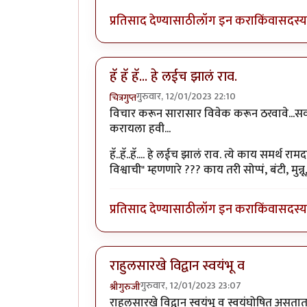
प्रतिसाद देण्यासाठी
लॉग इन करा
किंवा
सदस्य 
हॅ हॅ हॅ... हे लईच झालं राव.
गुरुवार, 12/01/2023 22:10
चित्रगुप्त
विचार करून सारासार विवेक करून ठरवावे...स
करायला हवी...
हॅ..हॅ..हॅ.... हे लईच झालं राव. त्ये काय समर्
विश्वाची" म्हणणारे ??? काय तरी सोप्पं, बंटी, मुन्
प्रतिसाद देण्यासाठी
लॉग इन करा
किंवा
सदस्य 
राहुलसारखे विद्वान स्वयंभू व
गुरुवार, 12/01/2023 23:07
श्रीगुरुजी
राहुलसारखे विद्वान स्वयंभू व स्वयंघोषित असता