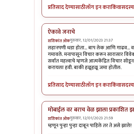
प्रतिसाद देण्यासाठी
लॉग इन करा
किंवा
सदस्य 
ऐकावे जनाचे
गुरुवार, 12/01/2023 21:37
शशिकांत ओक
लहानपणी धडा होता... बाप लेक आणि गाढव... वाट
गमावले. मनापासून विचार करून सारासार विवेक
सर्वात महत्त्वाचे म्हणजे आत्मकेंद्रित विचार 
करायला हवी. बाकी हळूहळू जमा होतील.
प्रतिसाद देण्यासाठी
लॉग इन करा
किंवा
सदस्य 
मोबाईल वर बराच वेळ झाला प्रकाशित झा
गुरुवार, 12/01/2023 21:59
शशिकांत ओक
म्हणून पुन्हा पुन्हा दाबून पाहिले तर ते असे झाले!