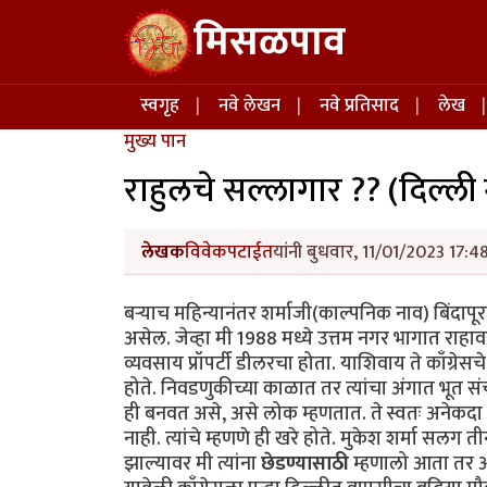
Skip to main content
मिसळपाव
Main navigation
स्वगृह
नवे लेखन
नवे प्रतिसाद
लेख
मुख्य पान
राहुलचे सल्लागार ?? (दिल्ल
लेखक
विवेकपटाईत
यांनी बुधवार, 11/01/2023 17:48
बऱ्याच महिन्यानंतर शर्माजी(काल्पनिक नाव) बिंदापूर
असेल. जेव्हा मी 1988 मध्ये उत्तम नगर भागात राहाव
व्यवसाय प्रॉपर्टी डीलरचा होता. याशिवाय ते काँग्रेसचे
होते. निवडणुकीच्या काळात तर त्यांचा अंगात भूत सं
ही बनवत असे, असे लोक म्हणतात. ते स्वतः अनेकदा मल
नाही. त्यांचे म्हणणे ही खरे होते. मुकेश शर्मा सल
झाल्यावर मी त्यांना
छेडण्यासाठी
म्हणालो आता तर आप