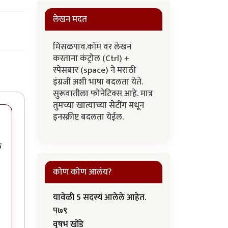
लेखन मदत
मिसळपाव.कॉम वर लेखन
करताना कंट्रोल (Ctrl) +
स्पेसबार (space) ने मराठी
इंग्रजी अशी भाषा बदलता येते.
सुरूवातीला फोनेटिक्स आहे. मात्र
तुमच्या खात्याच्या सेटींग मधून
इनस्क्रीप्ट बदलता येईल.
े
कोण कोण आलंय?
यावेळी 5 सदस्यं आलेले आहेत.
प७९
वृषभ खोंडे