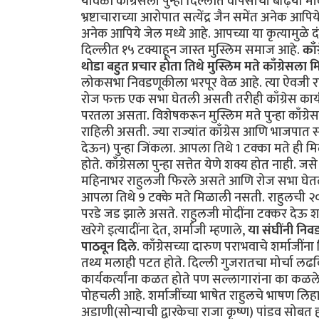
यावेळी काँग्रेसला पुन्हा दिल्लीत वापसीचा बढ़िया 
भ्रष्टाचाराच्या आरोपात सत्येंद्र जैन समेंत अनेक आपिय
अनेक आपिये जेल मध्ये आहे. आपच्या या कृत्यामुळे
दिल्लीत १५ टक्याहून जास्त मुस्लिम समाज आहे.
काँ
थोडा बहुत प्रचार होता तिथे मुस्लिम मते काँग्रेसला
लोकसभा निवडणूकीला भरपूर वेळ आहे. त्या ऐवजी रा
रोज फक्त एक सभा घेतली असती तरीही काँग्रेस कार्यकर
परतला असता. विशेषकरून मुस्लिम मते पुन्हा काँग्रे
राहिली असती. ज्या राज्यांत काँग्रेस आणि भाजपात सं
देऊन) पुन्हा जिंकला. आपला तिथे 1 टक्का मते ही मिळा
होते. काँग्रेसला पुन्हा सत्तेत येणे शक्य होत नाही. 
महिनाभर राहुलजी फिरले असते आणि रोज सभा घेतल्या
आपला तिथे 9 टक्के मते मिळाली नसती. राहुलची २०
परडे जड झाले असते. राहुलजी मोदींना टक्कर देऊ श
खरेगे इत्यादींना देत, शर्माजी म्हणाले,
या संघींनी निव
पाठवून दिले
. काँग्रेसच्या दारुण पराभवाचे शर्माजींना 
तथ्य मलाही पटत होते. दिल्ली गुजरातचा मोर्चा लढविणे भ
कार्यकर्त्यांना कळत होते पण सल्लागारांना का कळले नाह
पोहचली आहे. शर्माजींच्या भाषेत राहुलचे भाषण लि
अडाणी(सोन्याची द्वारकेचा राजा कृष्ण) पांडव सोबत ह