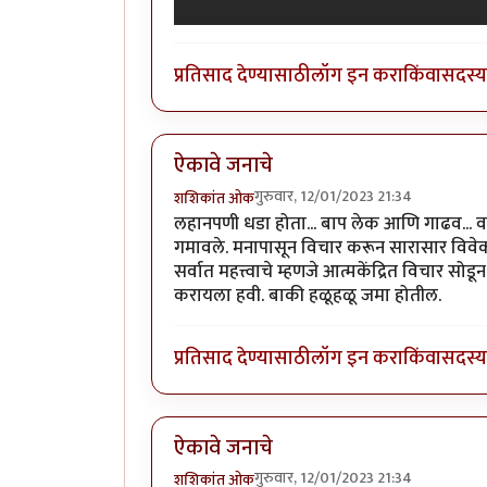
प्रतिसाद देण्यासाठी
लॉग इन करा
किंवा
सदस्य 
ऐकावे जनाचे
गुरुवार, 12/01/2023 21:34
शशिकांत ओक
लहानपणी धडा होता... बाप लेक आणि गाढव... वाट
गमावले. मनापासून विचार करून सारासार विवेक
सर्वात महत्त्वाचे म्हणजे आत्मकेंद्रित विचार 
करायला हवी. बाकी हळूहळू जमा होतील.
प्रतिसाद देण्यासाठी
लॉग इन करा
किंवा
सदस्य 
ऐकावे जनाचे
गुरुवार, 12/01/2023 21:34
शशिकांत ओक