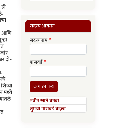
त ही
े.
ेसचा
सदस्य आगमन
ती आणि
न्हा
सदस्यनाम
ित
 (जोर
ंबर दोन
पासवर्ड
ा.
सचे
शिव्या
लॉग इन करा
न मध्ये
ण्यातले
नवीन खाते बनवा
तुमचा पासवर्ड बदला.
्त