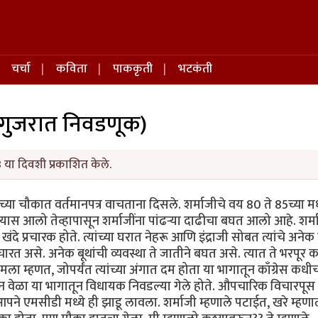
चर्चा
कविता
पाककृती
भटकंती
ी गुजरात निवडणूक)
 या दिवशी प्रकाशित केले.
च्या चौकात वर्तमानपत्र वाचताना दिसले. शर्माजीचे वय 80 ते 85च्या मध
यास आलो तेव्हापासून शर्माजींना पांढऱ्या दाढीचा बघत आलो आहे. शर्म
 खंदे प्रचारक होते. त्यांच्या घरात नेहरू आणि इंद्राजी सोबत त्यांचे अने
चारत असे. अनेक बूथांची व्यवस्था ते जातीने बघत असे. त्यात ते भरपूर
ा म्हणत, जोपर्यंत त्यांच्या अंगात दम होता या भागातून काँग्रेस कध
ग तीन वेळा या भागातून विधायक निवडल्या गेले होते. औपचारिक विचारपूस
ने एमसीडी मध्ये ही झाडू लावला. शर्माजी म्हणाले पटाईत, खरे म्हण