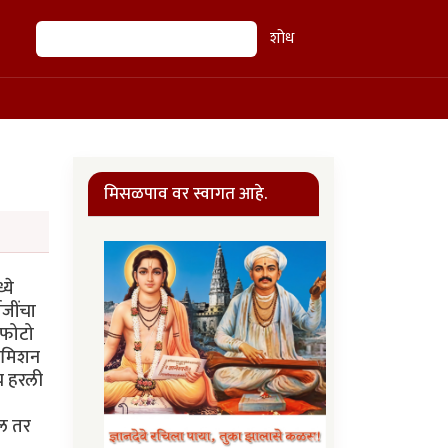
शोध
शोध
मिसळपाव वर स्वागत आहे.
्ये
ाजींचा
क फोटो
 कमिशन
ीच हरली
ाल तर