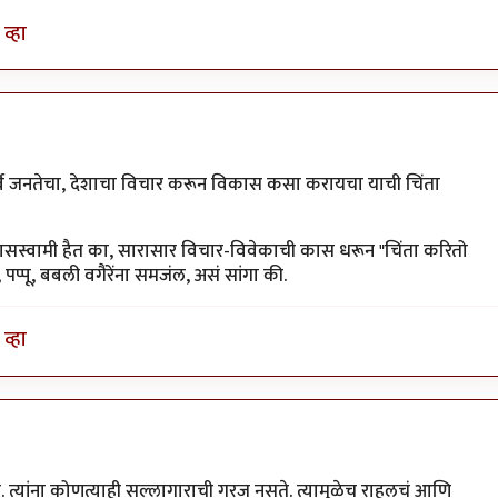
व्हा
र्व जनतेचा, देशाचा विचार करून विकास कसा करायचा याची चिंता
थ रामदासस्वामी हैत का, सारासार विचार-विवेकाची कास धरून "चिंता करितो
नू, पप्पू, बबली वगैरेंना समजंल, असं सांगा की.
व्हा
त. त्यांना कोणत्याही सल्लागाराची गरज नसते. त्यामुळेच राहुलचं आणि