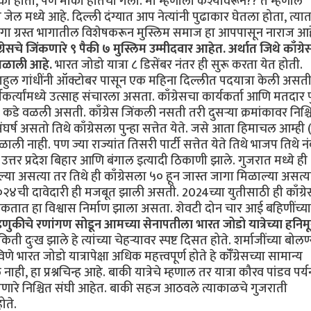
मौका होता, पण मौका हातचा गेला. मी म्हणालो कश्यावरून?? ते म्हणाले
े जेल मध्ये आहे. दिल्ली दंग्यात आप नेत्यांनी पुढाकार घेतला होता, त्या
 दंगा ग्रस्त भागातील विशेषकरून मुस्लिम समाज हा आपपासून नाराज आह
ग्रेसचे जिंकणारे ९ पैकी ७ मुस्लिम उम्मीदवार आहेत. अर्थात जिथे काँग्र
 मिळाली आहे.
भारत जोडो यात्रा ८ डिसेंबर नंतर ही सुरू करता येत होती.
हुल गांधींनी ऑक्टोबर पासून एक महिना दिल्लीत पदयात्रा केली अस
्त्यांमध्ये उत्साह संचारला असता. काँग्रेसचा कार्यकर्ता आणि मतदार पु
स कडे वळली असती. काँग्रेस जिंकली नसती तरी दुसऱ्या क्रमांकावर निश्च
घर्ष असतो तिथे काँग्रेसला पुन्हा सत्तेत येते. जसे आता हिमाचल आम्ही
ली नाही. पण ज्या राज्यांत तिसरी पार्टी सत्तेत येते तिथे भाजप तिथे न
जसे उत्तर प्रदेश बिहार आणि बंगाल इत्यादी ठिकाणी झाले. गुजरात मध्ये ही
 असत्या तर तिथे ही काँग्रेसला ५० हून जास्त जागा मिळाल्या असत्य
२४ची दावेदारी ही मजबूत झाली असती. 2024च्या युतीसाठी ही काँग्रे
कतात हा विश्वास निर्माण झाला असता. शेवटी दोन चार आई बहिणींच्या 
डणुकीचे रणांगण सोडून आमच्या सेनापतीला भारत जोडो यात्रेच्या हनिमू
किती दुःख झाले हे त्यांच्या चेहऱ्यावर स्पष्ट दिसत होते. शर्माजींच्या बोल
ारत जोडो यात्रापेक्षा अधिक महत्त्वपूर्ण होते हे कॉँग्रेसच्या सामान्य
ी, हा प्रश्नचिन्ह आहे. बाकी यात्रेचे म्हणाल तर यात्रा कौरव पांडव पर्यन
हाणारे निश्चित संघी आहेत. बाकी सहज आठवले त्याकाळचे गुजराती
ोते.