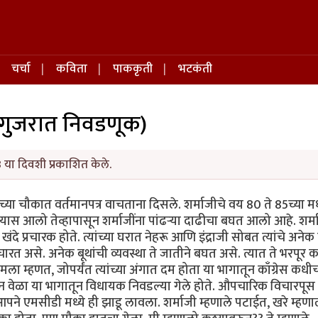
चर्चा
कविता
पाककृती
भटकंती
ी गुजरात निवडणूक)
 या दिवशी प्रकाशित केले.
च्या चौकात वर्तमानपत्र वाचताना दिसले. शर्माजीचे वय 80 ते 85च्या मध
यास आलो तेव्हापासून शर्माजींना पांढऱ्या दाढीचा बघत आलो आहे. शर्म
 खंदे प्रचारक होते. त्यांच्या घरात नेहरू आणि इंद्राजी सोबत त्यांचे अने
चारत असे. अनेक बूथांची व्यवस्था ते जातीने बघत असे. त्यात ते भरपूर
ा म्हणत, जोपर्यंत त्यांच्या अंगात दम होता या भागातून काँग्रेस कध
ग तीन वेळा या भागातून विधायक निवडल्या गेले होते. औपचारिक विचारपूस
ने एमसीडी मध्ये ही झाडू लावला. शर्माजी म्हणाले पटाईत, खरे म्हण