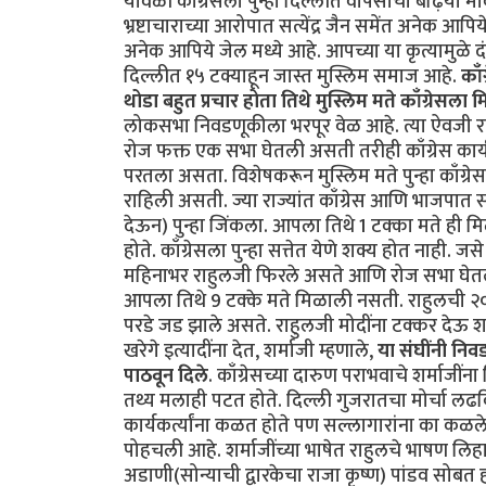
यावेळी काँग्रेसला पुन्हा दिल्लीत वापसीचा बढ़िया 
भ्रष्टाचाराच्या आरोपात सत्येंद्र जैन समेंत अनेक आपिय
अनेक आपिये जेल मध्ये आहे. आपच्या या कृत्यामुळे
दिल्लीत १५ टक्याहून जास्त मुस्लिम समाज आहे.
काँ
थोडा बहुत प्रचार होता तिथे मुस्लिम मते काँग्रेसला
लोकसभा निवडणूकीला भरपूर वेळ आहे. त्या ऐवजी रा
रोज फक्त एक सभा घेतली असती तरीही काँग्रेस कार्यकर
परतला असता. विशेषकरून मुस्लिम मते पुन्हा काँग्रे
राहिली असती. ज्या राज्यांत काँग्रेस आणि भाजपात सं
देऊन) पुन्हा जिंकला. आपला तिथे 1 टक्का मते ही मिळा
होते. काँग्रेसला पुन्हा सत्तेत येणे शक्य होत नाही. 
महिनाभर राहुलजी फिरले असते आणि रोज सभा घेतल्या
आपला तिथे 9 टक्के मते मिळाली नसती. राहुलची २०
परडे जड झाले असते. राहुलजी मोदींना टक्कर देऊ श
खरेगे इत्यादींना देत, शर्माजी म्हणाले,
या संघींनी निव
पाठवून दिले
. काँग्रेसच्या दारुण पराभवाचे शर्माजींना 
तथ्य मलाही पटत होते. दिल्ली गुजरातचा मोर्चा लढविणे भ
कार्यकर्त्यांना कळत होते पण सल्लागारांना का कळले नाह
पोहचली आहे. शर्माजींच्या भाषेत राहुलचे भाषण लि
अडाणी(सोन्याची द्वारकेचा राजा कृष्ण) पांडव सोबत ह