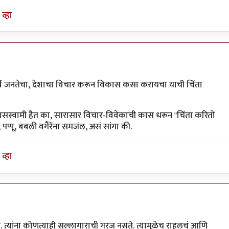
व्हा
र्व जनतेचा, देशाचा विचार करून विकास कसा करायचा याची चिंता
थ रामदासस्वामी हैत का, सारासार विचार-विवेकाची कास धरून "चिंता करितो
नू, पप्पू, बबली वगैरेंना समजंल, असं सांगा की.
व्हा
त. त्यांना कोणत्याही सल्लागाराची गरज नसते. त्यामुळेच राहुलचं आणि