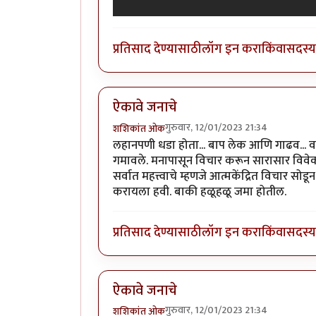
प्रतिसाद देण्यासाठी
लॉग इन करा
किंवा
सदस्य 
ऐकावे जनाचे
गुरुवार, 12/01/2023 21:34
शशिकांत ओक
लहानपणी धडा होता... बाप लेक आणि गाढव... वाट
गमावले. मनापासून विचार करून सारासार विवेक
सर्वात महत्त्वाचे म्हणजे आत्मकेंद्रित विचार 
करायला हवी. बाकी हळूहळू जमा होतील.
प्रतिसाद देण्यासाठी
लॉग इन करा
किंवा
सदस्य 
ऐकावे जनाचे
गुरुवार, 12/01/2023 21:34
शशिकांत ओक