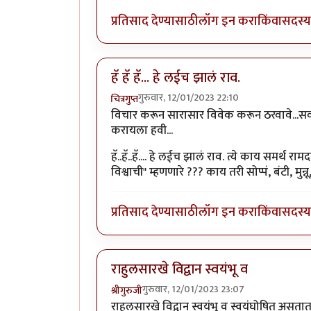
प्रतिसाद देण्यासाठी
लॉग इन करा
किंवा
सदस्य 
हॅ हॅ हॅ... हे लईच झालं राव.
गुरुवार, 12/01/2023 22:10
चित्रगुप्त
विचार करून सारासार विवेक करून ठरवावे...स
करायला हवी...
हॅ..हॅ..हॅ.... हे लईच झालं राव. त्ये काय समर्
विश्वाची" म्हणणारे ??? काय तरी सोप्पं, बंटी, मुन्
प्रतिसाद देण्यासाठी
लॉग इन करा
किंवा
सदस्य 
राहुलसारखे विद्वान स्वयंभू व
गुरुवार, 12/01/2023 23:07
श्रीगुरुजी
राहुलसारखे विद्वान स्वयंभू व स्वयंघोषित असता