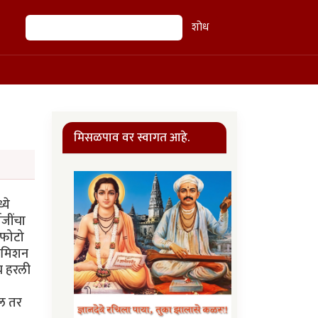
शोध
शोध
मिसळपाव वर स्वागत आहे.
्ये
ाजींचा
क फोटो
 कमिशन
ीच हरली
ाल तर