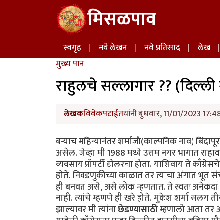
Skip to main content
मिसळपाव
Main navigation
स्वगृह
नवे लेखन
नवे प्रतिसाद
लेख
मुख्य पान
राहुलचे सल्लागार ?? (दिल्ल
लेखक
विवेकपटाईत
यांनी बुधवार, 11/01/2023 17:48
बऱ्याच महिन्यानंतर शर्माजी(काल्पनिक नाव) बिंदापूर
असेल. जेव्हा मी 1988 मध्ये उत्तम नगर भागात राहाव
व्यवसाय प्रॉपर्टी डीलरचा होता. याशिवाय ते काँग्रेसचे
होते. निवडणुकीच्या काळात तर त्यांचा अंगात भूत सं
ही बनवत असे, असे लोक म्हणतात. ते स्वतः अनेकदा मल
नाही. त्यांचे म्हणणे ही खरे होते. मुकेश शर्मा सल
झाल्यावर मी त्यांना
छेडण्यासाठी
म्हणालो आता तर आप