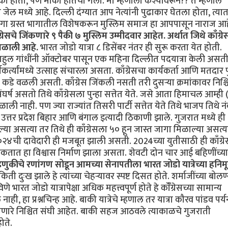
मौका होता, पण मौका हातचा गेला. मी म्हणालो कश्यावरून?? ते म्हणाले
े जेल मध्ये आहे. दिल्ली दंग्यात आप नेत्यांनी पुढाकार घेतला होता, त्या
 दंगा ग्रस्त भागातील विशेषकरून मुस्लिम समाज हा आपपासून नाराज आह
ग्रेसचे जिंकणारे ९ पैकी ७ मुस्लिम उम्मीदवार आहेत. अर्थात जिथे काँग्र
 मिळाली आहे.
भारत जोडो यात्रा ८ डिसेंबर नंतर ही सुरू करता येत होती.
हुल गांधींनी ऑक्टोबर पासून एक महिना दिल्लीत पदयात्रा केली अस
्त्यांमध्ये उत्साह संचारला असता. काँग्रेसचा कार्यकर्ता आणि मतदार पु
स कडे वळली असती. काँग्रेस जिंकली नसती तरी दुसऱ्या क्रमांकावर निश्च
घर्ष असतो तिथे काँग्रेसला पुन्हा सत्तेत येते. जसे आता हिमाचल आम्ही
ली नाही. पण ज्या राज्यांत तिसरी पार्टी सत्तेत येते तिथे भाजप तिथे न
जसे उत्तर प्रदेश बिहार आणि बंगाल इत्यादी ठिकाणी झाले. गुजरात मध्ये ही
 असत्या तर तिथे ही काँग्रेसला ५० हून जास्त जागा मिळाल्या असत्य
२४ची दावेदारी ही मजबूत झाली असती. 2024च्या युतीसाठी ही काँग्रे
कतात हा विश्वास निर्माण झाला असता. शेवटी दोन चार आई बहिणींच्या 
डणुकीचे रणांगण सोडून आमच्या सेनापतीला भारत जोडो यात्रेच्या हनिमू
किती दुःख झाले हे त्यांच्या चेहऱ्यावर स्पष्ट दिसत होते. शर्माजींच्या बोल
ारत जोडो यात्रापेक्षा अधिक महत्त्वपूर्ण होते हे कॉँग्रेसच्या सामान्य
ी, हा प्रश्नचिन्ह आहे. बाकी यात्रेचे म्हणाल तर यात्रा कौरव पांडव पर्यन
हाणारे निश्चित संघी आहेत. बाकी सहज आठवले त्याकाळचे गुजराती
ोते.