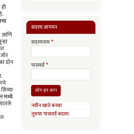
त ही
े.
ेसचा
सदस्य आगमन
ती आणि
न्हा
सदस्यनाम
ित
 (जोर
ंबर दोन
पासवर्ड
ा.
सचे
शिव्या
लॉग इन करा
न मध्ये
ण्यातले
नवीन खाते बनवा
तुमचा पासवर्ड बदला.
्त