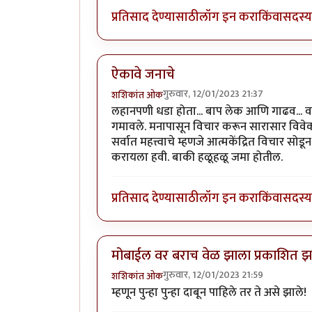
प्रतिसाद देण्यासाठी
लॉग इन करा
किंवा
सदस्य 
ऐकावे जनाचे
गुरुवार, 12/01/2023 21:37
शशिकांत ओक
लहानपणी धडा होता... बाप लेक आणि गाढव... वाट
गमावले. मनापासून विचार करून सारासार विवेक
सर्वात महत्त्वाचे म्हणजे आत्मकेंद्रित विचार 
करायला हवी. बाकी हळूहळू जमा होतील.
प्रतिसाद देण्यासाठी
लॉग इन करा
किंवा
सदस्य 
मोबाईल वर बराच वेळ झाला प्रकाशित झा
गुरुवार, 12/01/2023 21:59
शशिकांत ओक
म्हणून पुन्हा पुन्हा दाबून पाहिले तर ते असे झाले!