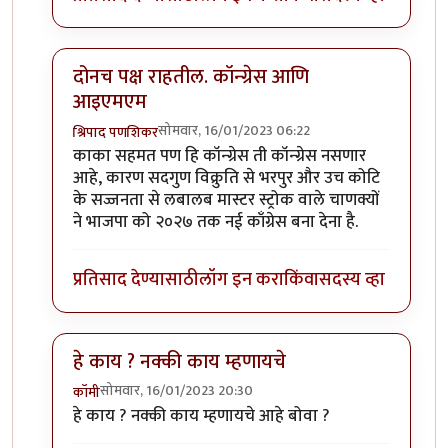
दोनच पक्ष राहतील. कॉन्ग्रेस आणि
आइएमएम
सोमवार, 16/01/2023 06:22
श्रिपाद पणशिकर
In reply to
अजून थोडी वर्ष थांबा.
by
कंजूस
काका सहमत पण हि कॉन्ग्रेस ती कॉन्ग्रेस नसणार
आहे, कारण सदगुण विक्रुति से भरपुर और उच कोटि
के सज्जनता से लबालब मास्टर स्ट्रोक वाले चाणक्यों
ने भाजपा को २०२७ तक नई काँग्रेस बना देना है.
प्रतिसाद देण्यासाठी
लॉग इन करा
किंवा
सदस्य व्हा
हे काय ? नक्की काय म्हणायचे
सोमवार, 16/01/2023 20:30
कॉमी
In reply to
अजून थोडी वर्ष थांबा.
by
कंजूस
हे काय ? नक्की काय म्हणायचे आहे बोवा ?