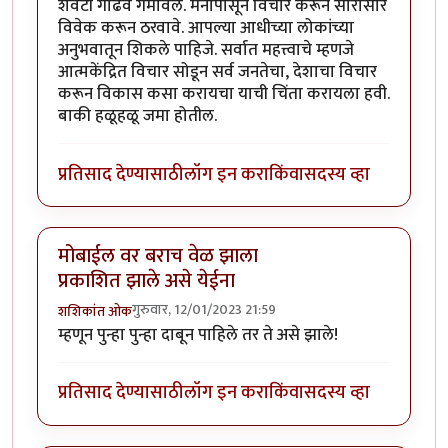
शेवटी गाढव गमावले. मनापासून विचार करून सारासार
विवेक करून ठरवावे. आपल्या आधीच्या लोकांच्या
अनुभवातून शिकले पाहिजे. सर्वात महत्त्वाचे म्हणजे
आत्मकेंद्रित विचार सोडून सर्व जनतेचा, देशाचा विचार
करून विकास कसा करायचा याची चिंता करायला हवी.
बाकी हळूहळू जमा होतील.
प्रतिसाद देण्यासाठी
लॉग इन करा
किंवा
सदस्य व्हा
मोबाईल वर बराच वेळ झाला
प्रकाशित झाले असे येईना
गुरुवार, 12/01/2023 21:59
शशिकांत ओक
म्हणून पुन्हा पुन्हा दाबून पाहिले तर ते असे झाले!
प्रतिसाद देण्यासाठी
लॉग इन करा
किंवा
सदस्य व्हा