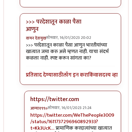
>>> परदेशातून काळा पैसा
आणुन
सोमवार, 16/01/2023 20:02
वामन देशमुख
In reply to
सल्लागारांना असे वाटत असावे की...
by
प्रा.डॉ
>>> परदेशातून काळा पैसा आणुन भारतीयांच्या
खात्यात जमा करु असे म्हणत नाही. याचा संदर्भ
कळला नाही. स्पष्ट करून सांगता का?
प्रतिसाद देण्यासाठी
लॉग इन करा
किंवा
सदस्य व्हा
https://twitter.com
सोमवार, 16/01/2023 21:24
आग्या१९९०
In reply to
>>> परदेशातून काळा पैसा आणुन
by
वामन 
https://twitter.com/WeThePeople3009
/status/1611737296960892933?
t=Kk3UcK…
प्रामाणिक करदात्यांच्या खात्यात