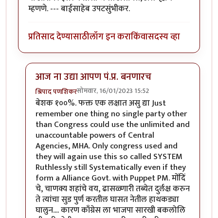
म्हणणे. --- बाईसाहेब उपटसुंभीकर.
प्रतिसाद देण्यासाठी
लॉग इन करा
किंवा
सदस्य व्हा
आज ना उद्या आपण पं.प्र. बनणारच
सोमवार, 16/01/2023 15:52
श्रिपाद पणशिकर
In reply to
मनुष्य आशेवर जगतो...असे 'ह्यांचे' म्हणणे.
by
चित्रग
बेशक १००%. फक्त एक लक्षात असु द्या Just
remember one thing no single party other
than Congress could use the unlimited and
unaccountable powers of Central
Agencies, MHA. Only congress used and
they will again use this so called SYSTEM
Ruthlessly still Systematically even if they
form a Alliance Govt. with Puppet PM. मोंदिं
चे, चाणक्य शहांचे वय, ढासळ्णारी तब्येत दुर्लक्ष करुन
ते त्यांचा सुड पुर्ण करतील घासत नेतील हाथकड्या
घालुन.... कारण काँग्रेस ला भाजपा सारखी बकलोलि