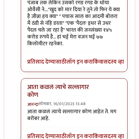
पंजाब तक लेकिन उसको रगड रगड के धोया
ओवैसी ने...."खुद को मार दिया रे तुने तो फिर ये क्या
है जीन्ना हय क्या" " पचास साल का आदमी बोलरा
मै ठंडी से नंहि डरता" "एक 'पैदल' इधर से उधर
पैदल चले जा रहा है" भारत की जनसंख्या १४५
करोड रुपये है... हां भई मेरा वजन भई ७७
किलोमीटर रहनेका.
प्रतिसाद देण्यासाठी
लॉग इन करा
किंवा
सदस्य व्हा
आता कळलं त्याचे सल्लागार
कोण
सोमवार, 16/01/2023 13:48
आनन्दा
In reply to
सल्लागारांना असे वाटत असावे की...
by
प्रा.डॉ
आता कळलं त्याचे सल्लागार कोण आहेत ते. मग
बरोबर आहे.
प्रतिसाद देण्यासाठी
लॉग इन करा
किंवा
सदस्य व्हा