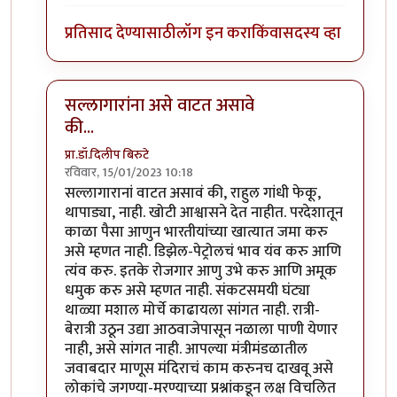
प्रतिसाद देण्यासाठी
लॉग इन करा
किंवा
सदस्य व्हा
सल्लागारांना असे वाटत असावे
की...
प्रा.डॉ.दिलीप बिरुटे
रविवार, 15/01/2023 10:18
In reply to
राहूल कसे असतील तसे असोत
by
शशिकांत ओ
सल्लागारानां वाटत असावं की, राहुल गांधी फेकू,
थापाड्या, नाही. खोटी आश्वासने देत नाहीत. परदेशातून
काळा पैसा आणुन भारतीयांच्या खात्यात जमा करु
असे म्हणत नाही. डिझेल-पेट्रोलचं भाव यंव करु आणि
त्यंव करु. इतके रोजगार आणु उभे करु आणि अमूक
धमुक करु असे म्हणत नाही. संकटसमयी घंट्या
थाळ्या मशाल मोर्चे काढायला सांगत नाही. रात्री-
बेरात्री उठून उद्या आठवाजेपासून नळाला पाणी येणार
नाही, असे सांगत नाही. आपल्या मंत्रीमंडळातील
जवाबदार माणूस मंदिराचं काम करुनच दाखवू असे
लोकांचे जगण्या-मरण्याच्या प्रश्नांकडून लक्ष विचलित