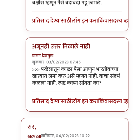
बक्षीस म्हणून पैसे बदाबदा पडू लागले.
प्रतिसाद देण्यासाठी
लॉग इन करा
किंवा
सदस्य व्हा
अजूनही उत्तर मिळाले नाही
वामन देशमुख
शुक्रवार, 03/02/2023 07:45
In reply to
>>> परदेशातून काळा पैसा आणुन
by
वामन 
>>> परदेशातून काळा पैसा आणुन भारतीयांच्या
खात्यात जमा करु असे म्हणत नाही. याचा संदर्भ
कळला नाही. स्पष्ट करून सांगता का?
प्रतिसाद देण्यासाठी
लॉग इन करा
किंवा
सदस्य व्हा
सर,
शनिवार, 04/02/2023 10:22
खटपट्या