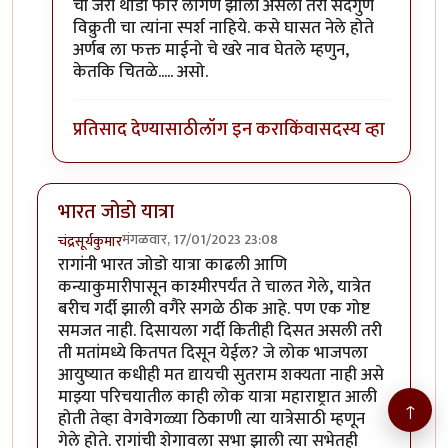
ची जरी थोडी फार लागण झाली असली तरी सदगुण
विक्रुती चा त्यांना स्पर्श नाहिये. कसे घासत नेले होते
अर्णब ला फक्त माईनो चे खरे नाव घेतले म्हणुन,
केतकि चितळे..... असो.
प्रतिसाद देण्यासाठी
लॉग इन करा
किंवा
सदस्य व्हा
भारत जोडो यात्रा
मंगळवार, 17/01/2023 23:08
चंद्रसूर्यकुमार
रागांनी भारत जोडो यात्रा काढली आणि
कन्याकुमारीपासून काश्मीरपर्यंत ते चालत गेले, यात्रेत
बरीच गर्दी झाली वगैरे सगळे ठीक आहे. पण एक गोष्ट
समजत नाही. दिसायला गर्दी कितीही दिसत असली तरी
ती मतांमध्ये कितपत दिसून येईल? जे लोक भाजपला
आयुष्यात कधीही मत द्यायची सुतराम शक्यता नाही असे
माझ्या परिचयातील काही लोक यात्रा महाराष्ट्रात आली
↑
होती तेव्हा वेगवेगळ्या ठिकाणी त्या यात्रेसाठी म्हणून
गेले होते. रागांची शेगावला सभा झाली त्या सभेतही