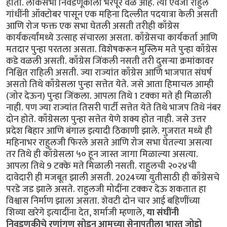
होती. लोकसभा निवडणूकीला भरपूर वेळ आहे. त्या ऐवजी राहुल
गांधींनी ऑक्टोबर पासून एक महिना दिल्लीत पदयात्रा केली असती
आणि रोज फक्त एक सभा घेतली असती तरीही काँग्रेस
कार्यकर्त्यांमध्ये उत्साह संचारला असता. काँग्रेसचा कार्यकर्ता आणि
मतदार पुन्हा परतला असता. विशेषकरून मुस्लिम मते पुन्हा काँग्रेस
कडे वळली असती. काँग्रेस जिंकली नसती तरी दुसऱ्या क्रमांकावर
निश्चित राहिली असती. ज्या राज्यांत काँग्रेस आणि भाजपात संघर्ष
असतो तिथे काँग्रेसला पुन्हा सत्तेत येते. जसे आता हिमाचल आम्ही
(जोर देऊन) पुन्हा जिंकला. आपला तिथे 1 टक्का मते ही मिळाली
नाही. पण ज्या राज्यांत तिसरी पार्टी सत्तेत येते तिथे भाजप तिथे नंबर
दोन होते. काँग्रेसला पुन्हा सत्तेत येणे शक्य होत नाही. जसे उत्तर
प्रदेश बिहार आणि बंगाल इत्यादी ठिकाणी झाले. गुजरात मध्ये ही
महिनाभर राहुलजी फिरले असते आणि रोज सभा घेतल्या असत्या
तर तिथे ही काँग्रेसला ५० हून जास्त जागा मिळाल्या असत्या.
आपला तिथे 9 टक्के मते मिळाली नसती. राहुलची २०२४ची
दावेदारी ही मजबूत झाली असती. 2024च्या युतीसाठी ही काँग्रेसचे
परडे जड झाले असते. राहुलजी मोदींना टक्कर देऊ शकतात हा
विश्वास निर्माण झाला असता. शेवटी दोन चार आई बहिणींच्या
शिव्या खरेगे इत्यादींना देत, शर्माजी म्हणाले,
या संघींनी
निवडणुकीचे रणांगण सोडून आमच्या सेनापतीला भारत जोडो