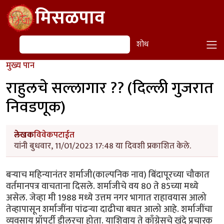
Skip to main content
मिसळपाव
शोध
शोध
मुख्य पान
राहुलचे सल्लागार ?? (दिल्ली गुजरात
निवडणूक)
लेखक
विवेकपटाईत
यांनी बुधवार, 11/01/2023 17:48 या दिवशी प्रकाशित केले.
बऱ्याच महिन्यानंतर शर्माजी(काल्पनिक नाव) बिंदापूरच्या चौकात
वर्तमानपत्र वाचताना दिसले. शर्माजीचे वय 80 ते 85च्या मध्ये
असेल. जेव्हा मी 1988 मध्ये उत्तम नगर भागात राहावयास आलो
तेव्हापासून शर्माजींना पांढऱ्या दाढीचा बघत आलो आहे. शर्माजींचा
व्यवसाय प्रॉपर्टी डीलरचा होता. याशिवाय ते काँग्रेसचे खंदे प्रचारक