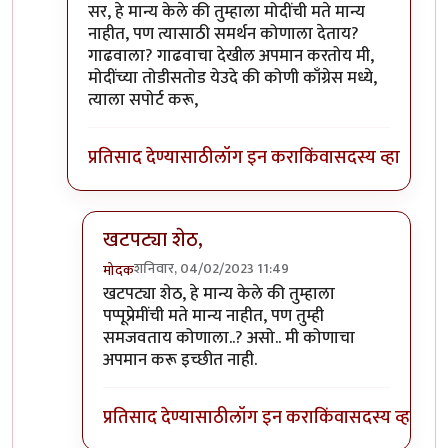
In reply to
सल्लागारांना असे वाटत असावे की...
by
प्रा.डॉ
सर, हे मान्य केले की तुम्हाला मोदींची मते मान्य
नाहीत, पण त्यासाठी समर्थन कोणाला देताय?
गाढवाला? गाढवाचा देखील अपमान करतोय मी,
मोदींच्या तोडीसतोड येउदे की कोणी काँग्रेस मध्ये,
त्याला सपोर्ट करू,
प्रतिसाद देण्यासाठी
लॉग इन करा
किंवा
सदस्य व्हा
खटपट्या शेठ,
शनिवार, 04/02/2023 11:49
मोदक
In reply to
सर,
by
खटपट्या
खटपट्या शेठ, हे मान्य केले की तुम्हाला
पप्पूप्रेमींची मते मान्य नाहीत, पण तुम्ही
समजवताय कोणाला..? असो.. मी कोणाचा
अपमान करू इच्छीत नाही.
प्रतिसाद देण्यासाठी
लॉग इन करा
किंवा
सदस्य व्हा