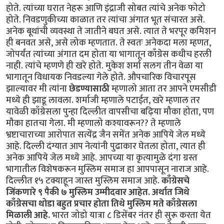
होते. त्यांच्या घरात नेहरू आणि इंद्राजी सोबत त्यांचे अनेक फोटो
होते. निवडणुकीच्या काळात तर त्यांचा अंगात भूत संचारत असे.
अनेक बूथांची व्यवस्था ते जातीने बघत असे. त्यात ते भरपूर कमिशन
ही बनवत असे, असे लोक म्हणतात. ते स्वतः अनेकदा मला म्हणत,
जोपर्यंत त्यांच्या अंगात दम होता या भागातून काँग्रेस कधीच हरली
नाही. त्यांचे म्हणणे ही खरे होते. मुकेश शर्मा सलग तीन वेळा या
भागातून विधायक निवडल्या गेले होते. औपचारिक विचारपूस
झाल्यावर मी त्यांना
छेडण्यासाठी
म्हणालो आता तर आपने एमसीडी
मध्ये ही झाडू लावला. शर्माजी म्हणाले पटाईत, खरे म्हणाल तर
यावेळी काँग्रेसला पुन्हा दिल्लीत वापसीचा बढ़िया मौका होता, पण
मौका हातचा गेला. मी म्हणालो कश्यावरून?? ते म्हणाले
भ्रष्टाचाराच्या आरोपात सत्येंद्र जैन समेंत अनेक आपिये जेल मध्ये
आहे. दिल्ली दंग्यात आप नेत्यांनी पुढाकार घेतला होता, त्यात ही
अनेक आपिये जेल मध्ये आहे. आपच्या या कृत्यामुळे दंगा ग्रस्त
भागातील विशेषकरून मुस्लिम समाज हा आपपासून नाराज आहे.
दिल्लीत १५ टक्याहून जास्त मुस्लिम समाज आहे.
काँग्रेसचे
जिंकणारे ९ पैकी ७ मुस्लिम उम्मीदवार आहेत. अर्थात जिथे
काँग्रेसचा थोडा बहुत प्रचार होता तिथे मुस्लिम मते काँग्रेसला
मिळाली आहे.
भारत जोडो यात्रा ८ डिसेंबर नंतर ही सुरू करता येत