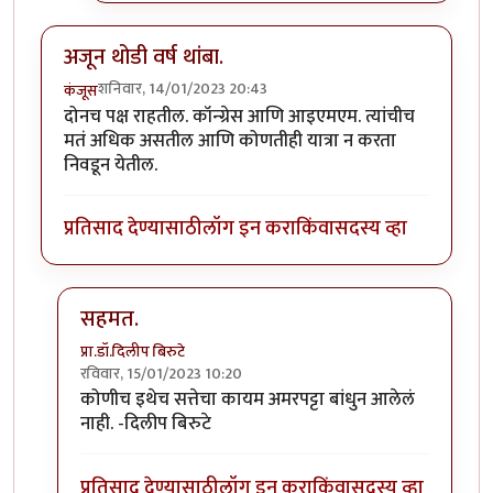
अजून थोडी वर्ष थांबा.
शनिवार, 14/01/2023 20:43
कंजूस
दोनच पक्ष राहतील. कॉन्ग्रेस आणि आइएमएम. त्यांचीच
मतं अधिक असतील आणि कोणतीही यात्रा न करता
निवडून येतील.
प्रतिसाद देण्यासाठी
लॉग इन करा
किंवा
सदस्य व्हा
सहमत.
प्रा.डॉ.दिलीप बिरुटे
रविवार, 15/01/2023 10:20
In reply to
अजून थोडी वर्ष थांबा.
by
कंजूस
कोणीच इथेच सत्तेचा कायम अमरपट्टा बांधुन आलेलं
नाही. -दिलीप बिरुटे
प्रतिसाद देण्यासाठी
लॉग इन करा
किंवा
सदस्य व्हा