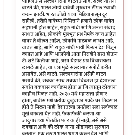
पाहिजे असे सल्लागारांना वाटत असावे. सल्लागारांना
वाटते की, भारत जोडो यात्रेची सुरुवात टींगल टवाळी
करुन झाली. भारत जोडो यात्रा मिडियापासून दूर
राहीली, तरीही यात्रेच्या निमित्ताने हजारो लोक यात्रेत
सहभागी होत आहेत, राहुल गांधी आणि जनता संवाद
साधत आहेत, लोकांचे मूलभूत प्रश्न नेमके काय आहेत
यावर ते बोलत आहेत, लोकांचे पाठबळ लाभत आहे,
वाढत आहे, आणि राहुल गांधी पायी फिरुन देश पिंजून
काढत आहे आणि भाजपेयी आता निराशेने ग्रस्त होऊन
टी-शर्ट कितीचा आहे, असा येडपट प्रश्न विचारायला
लागले आहेत, या यशामुळे सल्लागार सपोर्ट करीत
असावेत, असे वाटते. सल्लागारांना असेही वाटत
असावे की, सबका साथ सबका विकास हा देशातला
सर्वात बकवास कार्यक्रम होता आणि त्यातून लोकांना
काहीच मिळत नाही. २०२० मधे महासत्ता होणार
होता, बावीस मधे प्रत्येक कुटुंबाला पक्के घर मिळणार
होते ते मिळत नाही. देशातल्या जनतेला सदा सर्वकाळ
मूर्ख बनवता येत नाही. फेकाफेकी करणा-या
जादुगाराच्या पोतडीत फार काही नाही, असे असे
लक्शात आले की लोक जागा सोडायला सुरुवात
करतात. एक तरुण भारत भ्रमण करुन देश आणि