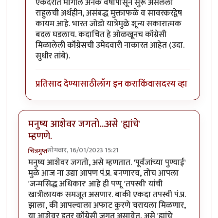
In reply to
"राहुल गांधी केव्हाच मेला. मी
by
श्रीगुरुजी
एकंदरीत मागील अनेक वर्षांपासून सुरू असलेली
राहुलची अर्थहीन, असंबद्ध मुक्ताफळे व सावरकरद्वेष
कायम आहे. भारत जोडो यात्रेमुळे शून्य सकारात्मक
बदल घडलाय. कदाचित हे ओळखूनच कॉंग्रेसी
मिळालेली कॉंग्रेसची उमेदवारी नाकारत आहेत (उदा.
सुधीर तांबे).
प्रतिसाद देण्यासाठी
लॉग इन करा
किंवा
सदस्य व्हा
मनुष्य आशेवर जगतो...असे 'ह्यांचे'
म्हणणे.
सोमवार, 16/01/2023 15:21
चित्रगुप्त
मनुष्य आशेवर जगतो, असे म्हणतात. 'पूर्वजांच्या पुण्याई'
मुळे आज ना उद्या आपण पं.प्र. बनणारच, तोच आपला
'जन्मसिद्ध अधिकार' आहे ही पप्पू 'तपस्वी' यांची
खात्रीलायक समजूत असणार. बाकी एकदा तपस्वी पं.प्र.
झाला, की आपल्याला अफाट कुरणे चरायला मिळणार,
या आशेवर इतर काँग्रेसी जगत असावेत, असे 'ह्यांचे'