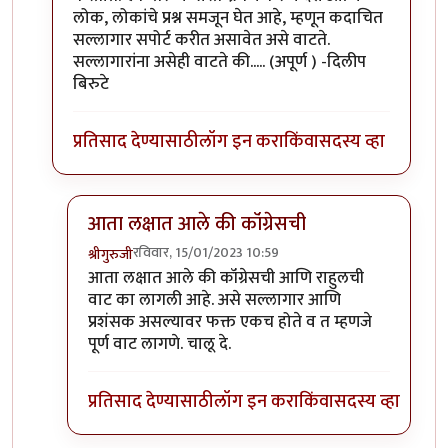
लोक, लोकांचे प्रश्न समजून घेत आहे, म्हणून कदाचित
सल्लागार सपोर्ट करीत असावेत असे वाटते.
सल्लागारांना असेही वाटते की..... (अपूर्ण ) -दिलीप
बिरुटे
प्रतिसाद देण्यासाठी
लॉग इन करा
किंवा
सदस्य व्हा
आता लक्षात आले की कॉंग्रेसची
रविवार, 15/01/2023 10:59
श्रीगुरुजी
In reply to
सल्लागारांना असे वाटत असावे की...
by
प्रा.डॉ
आता लक्षात आले की कॉंग्रेसची आणि राहुलची
वाट का लागली आहे. असे सल्लागार आणि
प्रशंसक असल्यावर फक्त एकच होते व त म्हणजे
पूर्ण वाट लागणे. चालू दे.
प्रतिसाद देण्यासाठी
लॉग इन करा
किंवा
सदस्य व्हा