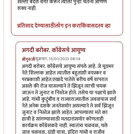
सल्ला बदल वगैरे करून त्याला पुन्हा चैतन्य आणणे
शक्य नाही.
प्रतिसाद देण्यासाठी
लॉग इन करा
किंवा
सदस्य व्हा
अगदी बरोबर. कॉंग्रेसचे आयुष्य
शुक्रवार, 13/01/2023 08:14
श्रीगुरुजी
In reply to
माझ्या आईचा एक जुना मिक्सर
by
साहना
अगदी बरोबर. कॉंग्रेसचे आयुष्य संपले आहे. जे मूठभर
नेते शिल्लक आहेत त्यातील बहुतांशी वयस्कर व
परप्रकाशी आहेत.एखादे पातेले बरीच वर्षे वापरात
असले की रोज घासल्याने ते झिजून त्याची चमक
जाऊन ते जुनाट व निस्तेज होते. तसेच या पक्षाचे झाले
आहे. गांधी कुटुंबीय व राज्याराज्यातील जवळपास सर्व
नेते अनेक दशके जनतेसमोर असल्याने ते सर्व झिजून
जुनाट व निस्तेज झाले आहेत. आपल्याला मते का
द्यावी हे सांगण्यासाठी मतदारांसमोर कोणताही
कार्यक्रम कॉंग्रेसकडे नाही. स्वातंत्र्य चळवळ, चले
जाव चळवळ, दांडी यात्रा, इंदिरा गांधी व राजीव