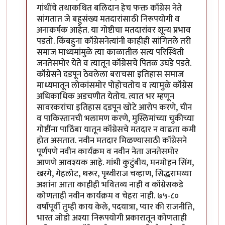
गांधींचे तथाकथित बलिदान हेच फक्त कॉंग्रेस नेते
सांगतात जे बहुसंख्य मतदारांसाठी निरूपयोगी व
अनाकर्षक आहेत. या गोष्टीचा मतदारांवर शून्य प्रभाव
पडतो. किंबहुना कॉंग्रेसनेत्यांनी काहीही सांगितले तरी
समाज माध्यमांमुळे त्या काळातील सत्य परिस्थिती
जनतेसमोर येते व त्यातून कॉग्रेसचे पितळ उघडे पडते.
कॉंग्रेसने दडपून ठेवलेला बराचसा इतिहास समाज
माध्यमातून लोकांसमोर पोहोचतोय व त्यामुळे कॉंग्रेस
अधिकाधिक अडचणीत येतोय. त्यात भर म्हणून
सावरकरांचा इतिहास दडपून खोटे आरोप करणे, चीन
व पाकिस्तानची भलामण करणे, मुस्लिमांच्या चुकीच्या
गोष्टींना पाठिंबा यातून कॉंग्रेसचे मतदार न वाढता कमी
होत असतात. नवीन मतदार मिळण्यासाठी कॉंग्रेसने
पूर्णपणे नवीन कार्यक्रम व नवीन नेता जनतेसमोर
आणणे आवश्यक आहे. गांधी कुटुंबीय, मनमोहन सिंग,
खरगे, गेहलोट, थरूर, पृथ्वीराज चव्हाण, सिद्धरामय्या
अशांना आता काहीही भवितव्य नाही व कॉंग्रेसकडे
कोणताही नवीन कार्यक्रम व चेहरा नाही. ७५-८०
वर्षांपूर्वी तुम्ही काय केले, पदयात्रा, प्यार की राजनीति,
भारत जोडो अश्या निरूपयोगी प्रकारातून कोणताही