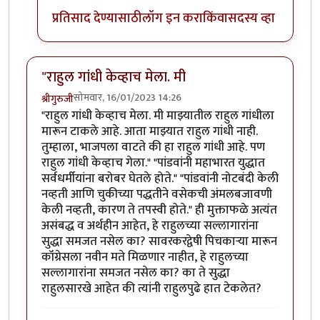
प्रतिसाद देण्यासाठी
लॉग इन करा
किंवा
सदस्य व्हा
"राहुल गांधी केव्हाच मेला. मी
सोमवार, 16/01/2023 14:26
श्रीगुरुजी
"राहुल गांधी केव्हाच मेला. मी माझ्यातील राहुल गांधीला
मारून टाकले आहे. आता माझ्यात राहुल गांधी नाही.
तुम्हाला, भाजपला वाटते की हा राहुल गांधी आहे. पण
राहुल गांधी केव्हाच गेला." "पांडवांनी महाभारत युद्धात
सर्वधर्मीयांना बरोबर घेतले होते." "पांडवांनी नोटबंदी केली
नव्हती आणि चुकीच्या पद्धतीने वसेकची अंमलबजावणी
केली नव्हती, कारण ते तपस्वी होते." ही मुक्ताफळे अत्यंत
असंबद्ध व अर्थहीन आहेत, हे राहुलच्या सल्लागारांना
सुद्धा समजत नसेल का? सावरकरद्वेषी पिचकाऱ्या मारून
कॉंग्रेसला नवीन मते मिळणार नाहीत, हे राहुलच्या
सल्लागारांना समजत नसेल का? का ते सुद्धा
राहुलसारखे आहेत की त्यांनी राहुलपुढे हात टेकलेत?