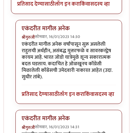
प्रतिसाद देण्यासाठी
लॉग इन करा
किंवा
सदस्य व्हा
एकंदरीत मागील अनेक
सोमवार, 16/01/2023 14:30
श्रीगुरुजी
In reply to
"राहुल गांधी केव्हाच मेला. मी
by
श्रीगुरुजी
एकंदरीत मागील अनेक वर्षांपासून सुरू असलेली
राहुलची अर्थहीन, असंबद्ध मुक्ताफळे व सावरकरद्वेष
कायम आहे. भारत जोडो यात्रेमुळे शून्य सकारात्मक
बदल घडलाय. कदाचित हे ओळखूनच कॉंग्रेसी
मिळालेली कॉंग्रेसची उमेदवारी नाकारत आहेत (उदा.
सुधीर तांबे).
प्रतिसाद देण्यासाठी
लॉग इन करा
किंवा
सदस्य व्हा
एकंदरीत मागील अनेक
सोमवार, 16/01/2023 14:31
श्रीगुरुजी