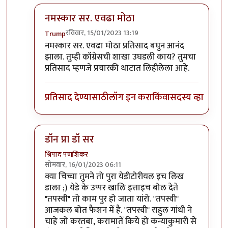
नमस्कार सर. एवढा मोठा
रविवार, 15/01/2023 13:19
Trump
In reply to
सल्लागारांना असे वाटत असावे की...
by
प्रा.डॉ
नमस्कार सर. एवढा मोठा प्रतिसाद बघुन आनंद
झाला. तुम्ही कॉंग्रेसची शाखा उघडली काय? तुमचा
प्रतिसाद म्हणजे प्रचारकी थाटात लिहीलेला आहे.
प्रतिसाद देण्यासाठी
लॉग इन करा
किंवा
सदस्य व्हा
डॉन प्रा डॉ सर
श्रिपाद पणशिकर
सोमवार, 16/01/2023 06:11
In reply to
सल्लागारांना असे वाटत असावे की...
by
प्रा.डॉ
क्या चिच्चा तुमने तो पुरा येडीटोरीयल इच लिख
डाला ;) येडे के उप्पर खालि इत्ताइच बोल देते
"तपस्वी" तो काम पुर हो जाता यांरो. "तपस्वी"
आजकल बोत फैशन में है. "तपस्वी" राहुल गांधी ने
चाहे जो करतबा, करामातें किये हो कन्याकुमारी से