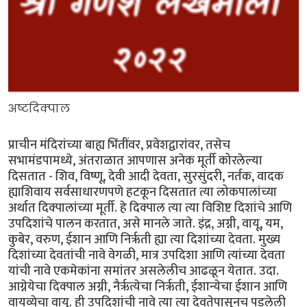
अष्टदिक्पाल
प्राचीन मंदिरांच्या बाह्य भिंतींवर, प्रवेशद्वारांवर, तसेच
सभामंडपामध्ये, अंतराळात आपणास अनेक मूर्ती कोरलेल्या
दिसतात - शिव, विष्णू, देवी आदी देवता, सुरसुंदरी, नर्तक, वादक
ह्याशिवाय सर्वसाधारणपणे हटकून दिसतात त्या लोकपालांच्या
अर्थात दिक्पालांच्या मूर्ती. हे दिक्पाल त्या त्या विशिष्ट दिशांचे आणि
उपदिशांचे पालन करतात, असे मानले जाते. इंद्र, अग्नी, वायू, यम,
कुबेर, वरुण, ईशान आणि निर्ऋती ह्या त्या दिशांच्या देवता. मुख्य
दिशांच्या देवतांची नावे वेगळी, मात्र उपदिशा आणि त्यांच्या देवता
यांची नावे एकमेकांना समांतर असलेलीच आढळून येतात. उदा.
आग्नेयेचा दिक्पाल अग्नी, नैर्ऋत्येचा निर्ऋती, ईशान्येचा ईशान आणि
वायव्येचा वायू. ही उपदिशांची नावे त्या त्या देवतेपासूनच पडलेली