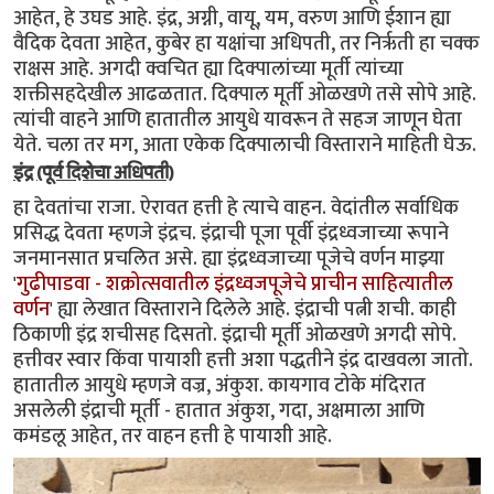
आहेत, हे उघड आहे. इंद्र, अग्नी, वायू, यम, वरुण आणि ईशान ह्या
वैदिक देवता आहेत, कुबेर हा यक्षांचा अधिपती, तर निर्ऋती हा चक्क
राक्षस आहे. अगदी क्वचित ह्या दिक्पालांच्या मूर्ती त्यांच्या
शक्तीसहदेखील आढळतात. दिक्पाल मूर्ती ओळखणे तसे सोपे आहे.
त्यांची वाहने आणि हातातील आयुधे यावरून ते सहज जाणून घेता
येते. चला तर मग, आता एकेक दिक्पालाची विस्ताराने माहिती घेऊ.
इंद्र (पूर्व दिशेचा अधिपती)
हा देवतांचा राजा. ऐरावत हत्ती हे त्याचे वाहन. वेदांतील सर्वाधिक
प्रसिद्ध देवता म्हणजे इंद्रच. इंद्राची पूजा पूर्वी इंद्रध्वजाच्या रूपाने
जनमानसात प्रचलित असे. ह्या इंद्रध्वजाच्या पूजेचे वर्णन माझ्या
'
गुढीपाडवा - शक्रोत्सवातील इंद्रध्वजपूजेचे प्राचीन साहित्यातील
वर्णन
' ह्या लेखात विस्ताराने दिलेले आहे. इंद्राची पत्नी शची. काही
ठिकाणी इंद्र शचीसह दिसतो. इंद्राची मूर्ती ओळखणे अगदी सोपे.
हत्तीवर स्वार किंवा पायाशी हत्ती अशा पद्धतीने इंद्र दाखवला जातो.
हातातील आयुधे म्हणजे वज्र, अंकुश. कायगाव टोके मंदिरात
असलेली इंंद्राची मूर्ती - हातात अंकुश, गदा, अक्षमाला आणि
कमंडलू आहेत, तर वाहन हत्ती हे पायाशी आहे.