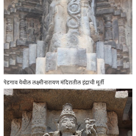
पेडगाव येथील लक्ष्मीनारायण मंदिरातील इंद्राची मूर्ती