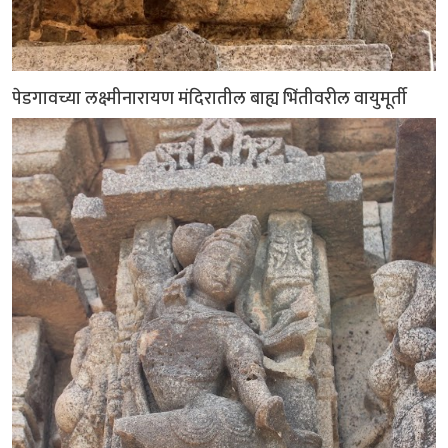
पेडगावच्या लक्ष्मीनारायण मंदिरातील बाह्य भिंतीवरील वायुमूर्ती