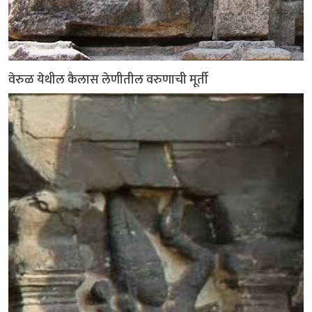
वेरुळ येथील कैलास लेणीतील वरुणाची मूर्ती