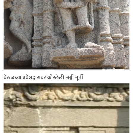
वेरुळच्या प्रवेशद्वारावर कोरलेली अग्नी मूर्ती