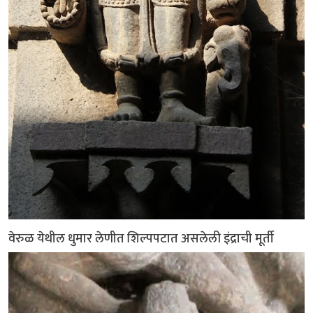
वेरुळ येथील धुमार लेणीत शिल्पपटात असलेली इंद्राची मूर्ती