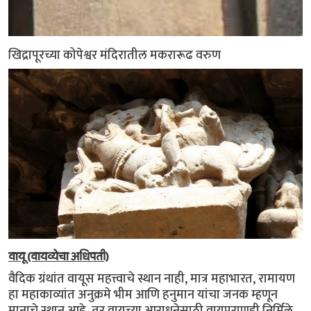
खिद्रापूरच्या कोपेश्वर मंदिरातील मकरारूढ वरुण
वायू (वायव्येचा अधिपती)
वैदिक ग्रंथांत वायूस महत्त्वाचे स्थान नाही, मात्र महाभारत, रामायण
हा महाकाव्यांत अनुक्रमे भीम आणि हनुमान यांचा जनक म्हणून
मानाचे स्थान आहे, तर वायूच्या आराधनेसाठी वायुपुराणही निर्मिले