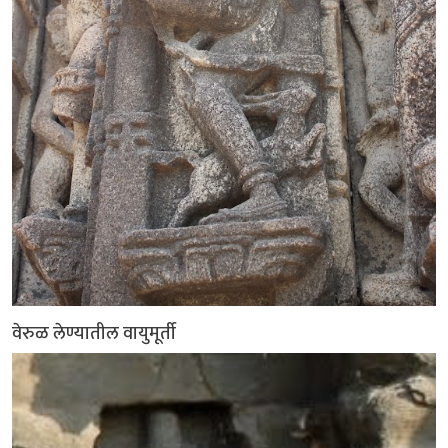
वेरुळ लेण्यातील वायुमूर्ती