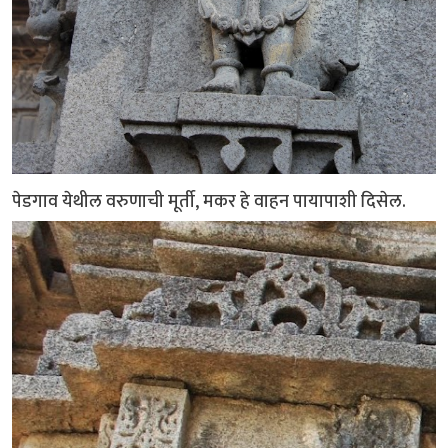
पेडगाव येथील वरुणाची मूर्ती, मकर हे वाहन पायापाशी दिसेल.