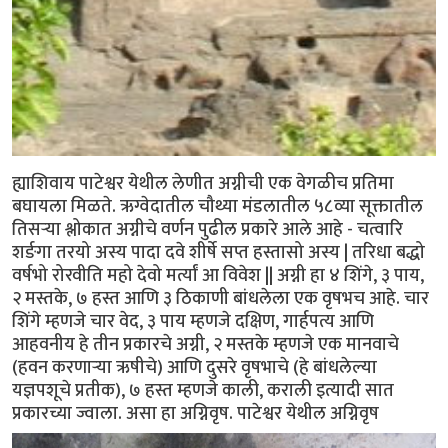
ह्याशिवाय पाटेश्वर येथील लेणीत अग्नीची एक वेगळीच प्रतिमा
बघायला मिळते. ऋग्वेदातील चौथ्या मंडलातील ५८व्या सूक्तातील
तिसर्‍या श्लोकात अग्नीचे वर्णन पुढील प्रकारे आले आहे - चत्वारि
शर्ङगा तरयो अस्य पादा दवे शीर्षे सप्त हस्तासो अस्य | तरिधा बद्धो
वर्षभो रोरवीति महो देवो मर्त्यां आ विवेश || अग्नी हा ४ शिंगे, ३ पाय,
२ मस्तके, ७ हस्त आणि ३ ठिकाणी बांधलेला एक वृषभच आहे. चार
शिंगे म्हणजे चार वेद, ३ पाय म्हणजे दक्षिण, गार्हपत्य आणि
आहवनीय हे तीन प्रकारचे अग्नी, २ मस्तके म्हणजे एक मानवाचे
(हवन करणार्‍या ऋषीचे) आणि दुसरे वृषभाचे (हे बांधलेल्या
यज्ञपशूचे प्रतीक), ७ हस्त म्हणजे काली, कराली इत्यादी सात
प्रकारच्या ज्वाला. असा हा अग्निवृष. पाटेश्वर येथील अग्निवृष