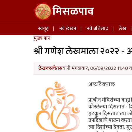
Skip to main content
मिसळपाव
Main navigation
स्वगृह
नवे लेखन
नवे प्रतिसाद
लेख
मुख्य पान
श्री गणेश लेखमाला २०२२ - 
लेखक
प्रचेतस
यांनी मंगळवार, 06/09/2022 11:40 या
अष्टदिक्पाल
प्राचीन मंदिरांच्या बाह
कोरलेल्या दिसतात - शि
हटकून दिसतात त्या लोकपा
उपदिशांचे पालन करतात, 
त्या दिशांच्या देवता. म