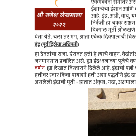
एकमेकांना समांतर असले
ईशान्येचा ईशान आणि वा
आहे. इंद्र, अग्नी, वाय
निर्ऋती हा चक्क राक्षस
दिक्पाल मूर्ती ओळखणे
घेता येते. चला तर मग, आता एकेक दिक्पालाची विस्त
इंद्र (पूर्व दिशेचा अधिपती)
हा देवतांचा राजा. ऐरावत हत्ती हे त्याचे वाहन. वेदांतील स
जनमानसात प्रचलित असे. ह्या इंद्रध्वजाच्या पूजेचे वर्
वर्णन
' ह्या लेखात विस्ताराने दिलेले आहे. इंद्राची प
हत्तीवर स्वार किंवा पायाशी हत्ती अशा पद्धतीने इंद
असलेली इंंद्राची मूर्ती - हातात अंकुश, गदा, अक्षम