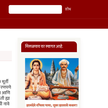
शोध
शोध
मिसळपाव वर स्वागत आहे.
मूर्ती
धारणपणे
ंचे आणि
ती ह्या
ची नावे