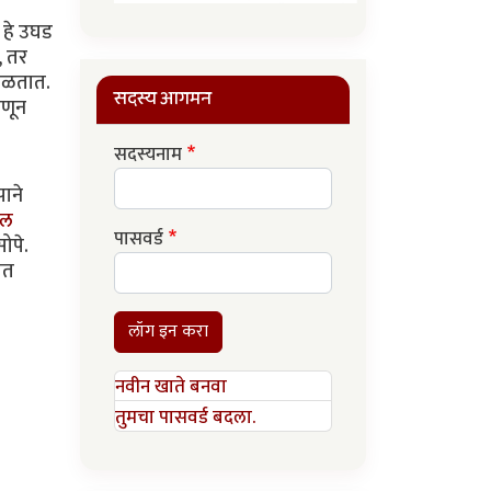
,
, हे उघड
, तर
आढळतात.
सदस्य आगमन
ाणून
सदस्यनाम
पाने
ील
पासवर्ड
ोपे.
ात
लॉग इन करा
नवीन खाते बनवा
तुमचा पासवर्ड बदला.