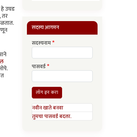
,
, हे उघड
, तर
आढळतात.
सदस्य आगमन
ाणून
सदस्यनाम
पाने
ील
पासवर्ड
ोपे.
ात
लॉग इन करा
नवीन खाते बनवा
तुमचा पासवर्ड बदला.