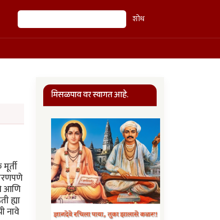
शोध
शोध
मिसळपाव वर स्वागत आहे.
मूर्ती
धारणपणे
ंचे आणि
ती ह्या
ची नावे