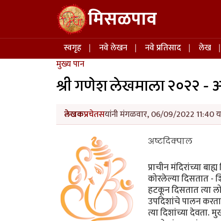
Skip to main content
मिसळपाव
Main navigation
स्वगृह
नवे लेखन
नवे प्रतिसाद
लेख
मुख्य पान
श्री गणेश लेखमाला २०२२ - 
लेखक
प्रचेतस
यांनी मंगळवार, 06/09/2022 11:40 या
अष्टदिक्पाल
प्राचीन मंदिरांच्या बाह
कोरलेल्या दिसतात - शि
हटकून दिसतात त्या लोकपा
उपदिशांचे पालन करतात, 
त्या दिशांच्या देवता. म