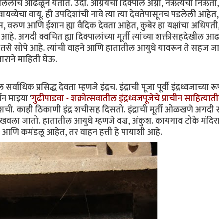
लीच आढळून येतात. उदा. आग्नेयेचा दिक्पाल अग्नी, नैर्ऋत्येचा निर्ऋती
यव्येचा वायू. ही उपदिशांची नावे त्या त्या देवतेपासूनच पडलेली आहेत
ू, यम, वरुण आणि ईशान ह्या वैदिक देवता आहेत, कुबेर हा यक्षांचा अधिपती
 आहे. अगदी क्वचित ह्या दिक्पालांच्या मूर्ती त्यांच्या शक्तीसहदेखील 
 तसे सोपे आहे. त्यांची वाहने आणि हातातील आयुधे यावरून ते सहज ज
ाराने माहिती घेऊ.
र्वाधिक प्रसिद्ध देवता म्हणजे इंद्रच. इंद्राची पूजा पूर्वी इंद्रध्वजाच्या रू
णन माझ्या '
गुढीपाडवा - शक्रोत्सवातील इंद्रध्वजपूजेचे प्राचीन साहित्यात
त्नी शची. काही ठिकाणी इंद्र शचीसह दिसतो. इंद्राची मूर्ती ओळखणे अगदी स
्र दाखवला जातो. हातातील आयुधे म्हणजे वज्र, अंकुश. कायगाव टोके मंदिर
ाला आणि कमंडलू आहेत, तर वाहन हत्ती हे पायाशी आहे.