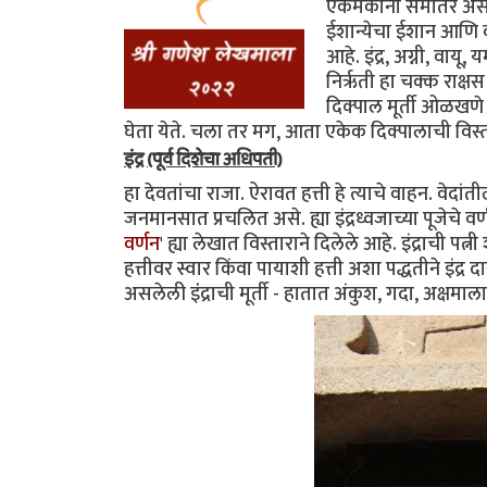
एकमेकांना समांतर असले
ईशान्येचा ईशान आणि वा
आहे. इंद्र, अग्नी, वाय
निर्ऋती हा चक्क राक्षस
दिक्पाल मूर्ती ओळखणे
घेता येते. चला तर मग, आता एकेक दिक्पालाची विस्त
इंद्र (पूर्व दिशेचा अधिपती)
हा देवतांचा राजा. ऐरावत हत्ती हे त्याचे वाहन. वेदांतील स
जनमानसात प्रचलित असे. ह्या इंद्रध्वजाच्या पूजेचे वर्
वर्णन
' ह्या लेखात विस्ताराने दिलेले आहे. इंद्राची प
हत्तीवर स्वार किंवा पायाशी हत्ती अशा पद्धतीने इंद
असलेली इंंद्राची मूर्ती - हातात अंकुश, गदा, अक्षम