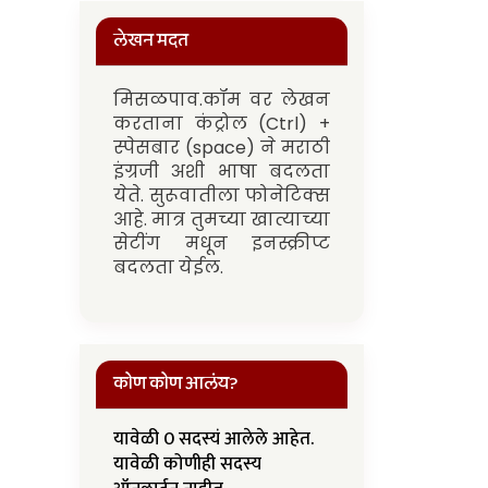
लेखन मदत
मिसळपाव.कॉम वर लेखन
करताना कंट्रोल (Ctrl) +
स्पेसबार (space) ने मराठी
इंग्रजी अशी भाषा बदलता
येते. सुरूवातीला फोनेटिक्स
आहे. मात्र तुमच्या खात्याच्या
सेटींग मधून इनस्क्रीप्ट
बदलता येईल.
कोण कोण आलंय?
यावेळी 0 सदस्यं आलेले आहेत.
यावेळी कोणीही सदस्य