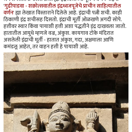
'
गुढीपाडवा - शक्रोत्सवातील इंद्रध्वजपूजेचे प्राचीन साहित्यातील
वर्णन
' ह्या लेखात विस्ताराने दिलेले आहे. इंद्राची पत्नी शची. काही
ठिकाणी इंद्र शचीसह दिसतो. इंद्राची मूर्ती ओळखणे अगदी सोपे.
हत्तीवर स्वार किंवा पायाशी हत्ती अशा पद्धतीने इंद्र दाखवला जातो.
हातातील आयुधे म्हणजे वज्र, अंकुश. कायगाव टोके मंदिरात
असलेली इंंद्राची मूर्ती - हातात अंकुश, गदा, अक्षमाला आणि
कमंडलू आहेत, तर वाहन हत्ती हे पायाशी आहे.