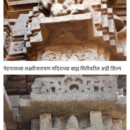
पेडगावच्या लक्ष्मीनारायण मंदिराच्या बाह्य भिंतीवरील अग्नी शिल्प