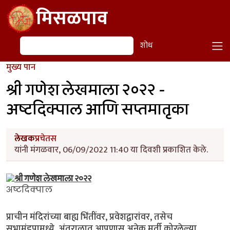
Skip to main content
मिसळपाव
शोध
शोध
मुख्य पान
श्री गणेश लेखमाला २०२२ -
अष्टदिक्पाल आणि सप्तमातृका
लेखक
प्रचेतस
यांनी मंगळवार, 06/09/2022 11:40 या दिवशी प्रकाशित केले.
अष्टदिक्पाल
प्राचीन मंदिरांच्या बाह्य भिंतींवर, प्रवेशद्वारांवर, तसेच
सभामंडपामध्ये, अंतराळात आपणास अनेक मूर्ती कोरलेल्या