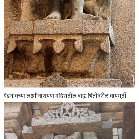
पेडगावच्या लक्ष्मीनारायण मंदिरातील बाह्य भिंतीवरील वायुमूर्ती