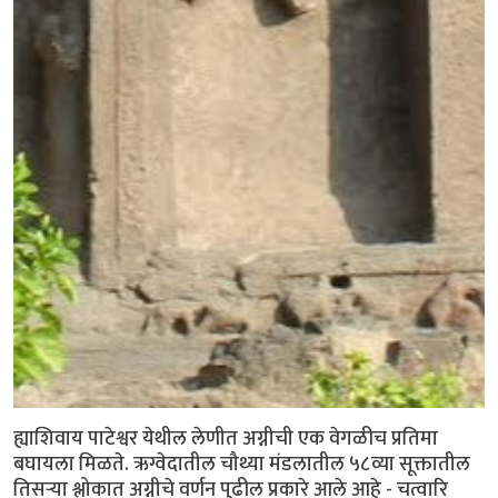
ह्याशिवाय पाटेश्वर येथील लेणीत अग्नीची एक वेगळीच प्रतिमा
बघायला मिळते. ऋग्वेदातील चौथ्या मंडलातील ५८व्या सूक्तातील
तिसर्‍या श्लोकात अग्नीचे वर्णन पुढील प्रकारे आले आहे - चत्वारि