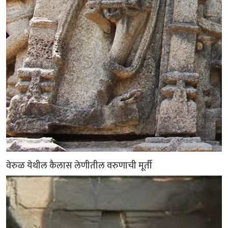
वेरुळ येथील कैलास लेणीतील वरुणाची मूर्ती