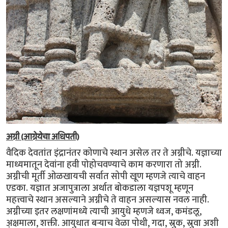
अग्नी (आग्नेयेचा अधिपती)
वैदिक देवतांत इंद्रानंतर कोणाचे स्थान असेल तर ते अग्नीचे. यज्ञाच्या
माध्यमातून देवांना हवी पोहोचवण्याचे काम करणारा तो अग्नी.
अग्नीची मूर्ती ओळखायची सर्वात सोपी खूण म्हणजे त्याचे वाहन
एडका. यज्ञात अजापुत्राला अर्थात बोकडाला यज्ञपशू म्हणून
महत्त्वाचे स्थान असल्याने अग्नीचे ते वाहन असल्यास नवल नाही.
अग्नीच्या इतर लक्षणांमध्ये त्याची आयुधे म्हणजे ध्वज, कमंडलू,
अ़क्षमाला, शक्ती. आयुधात बर्‍याच वेळा पोथी, गदा, स्रुक, स्रुवा अशी