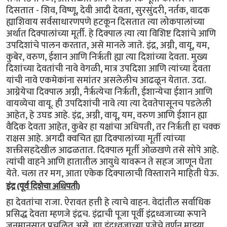
दिसतात - शिव, विष्णू, देवी आदी देवता, सुरसुंदरी, नर्तक, वादक
ह्याशिवाय सर्वसाधारणपणे हटकून दिसतात त्या लोकपालांच्या
अर्थात दिक्पालांच्या मूर्ती. हे दिक्पाल त्या त्या विशिष्ट दिशांचे आणि
उपदिशांचे पालन करतात, असे मानले जाते. इंद्र, अग्नी, वायू, यम,
कुबेर, वरुण, ईशान आणि निर्ऋती ह्या त्या दिशांच्या देवता. मुख्य
दिशांच्या देवतांची नावे वेगळी, मात्र उपदिशा आणि त्यांच्या देवता
यांची नावे एकमेकांना समांतर असलेलीच आढळून येतात. उदा.
आग्नेयेचा दिक्पाल अग्नी, नैर्ऋत्येचा निर्ऋती, ईशान्येचा ईशान आणि
वायव्येचा वायू. ही उपदिशांची नावे त्या त्या देवतेपासूनच पडलेली
आहेत, हे उघड आहे. इंद्र, अग्नी, वायू, यम, वरुण आणि ईशान ह्या
वैदिक देवता आहेत, कुबेर हा यक्षांचा अधिपती, तर निर्ऋती हा चक्क
राक्षस आहे. अगदी क्वचित ह्या दिक्पालांच्या मूर्ती त्यांच्या
शक्तीसहदेखील आढळतात. दिक्पाल मूर्ती ओळखणे तसे सोपे आहे.
त्यांची वाहने आणि हातातील आयुधे यावरून ते सहज जाणून घेता
येते. चला तर मग, आता एकेक दिक्पालाची विस्ताराने माहिती घेऊ.
इंद्र (पूर्व दिशेचा अधिपती)
हा देवतांचा राजा. ऐरावत हत्ती हे त्याचे वाहन. वेदांतील सर्वाधिक
प्रसिद्ध देवता म्हणजे इंद्रच. इंद्राची पूजा पूर्वी इंद्रध्वजाच्या रूपाने
जनमानसात प्रचलित असे. ह्या इंद्रध्वजाच्या पूजेचे वर्णन माझ्या