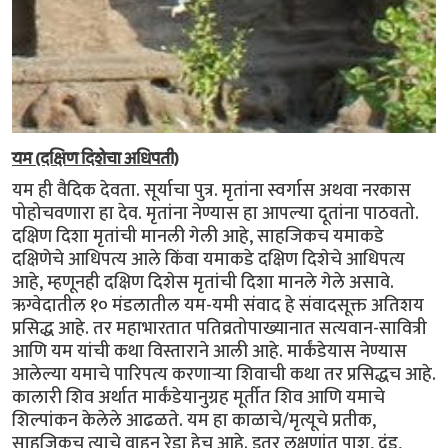
यम (दक्षिण दिशेचा अधिपती)
यम ही वैदिक देवता. सूर्याचा पुत्र. मृतांना स्वर्गास अथवा नरकास
पोहोचवणारा हा देव. मृतांना नेण्यास हा आपल्या दूतांना पाठवतो.
दक्षिण दिशा मृतांची मानली गेली आहे, साहजिकच यमाकडे
दक्षिणेचे आधिपत्य आले किंवा यमाकडे दक्षिण दिशेचे आधिपत्य
आहे, म्हणूनही दक्षिण दिशेस मृतांची दिशा मानले गेले असावे.
ऋग्वेदातील १० मंडलातील यम-यमी संवाद हे संवादसूक्त अतिशय
प्रसिद्ध आहे. तर महाभारतात पतिव्रतोपाख्यानात सत्यवान-सावित्री
आणि यम यांची कथा विस्ताराने आली आहे. मार्कंडेयास नेण्यास
आलेल्या यमाचे पारिपत्य करणार्‍या शिवाची कथा तर प्रसिद्धच आहे.
कालारी शिव अर्थात मार्कंडेयानुग्रह मूर्तीत शिव आणि यमाचे
शिल्पांकन केलेले आढळते. यम हा काळाचे/मृत्यूचे प्रतीक,
साहजिकच त्याचे वाहन रेडा हेच आहे. इतर लक्षणांत पाश, दंड,