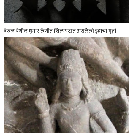
वेरुळ येथील धुमार लेणीत शिल्पपटात असलेली इंद्राची मूर्ती