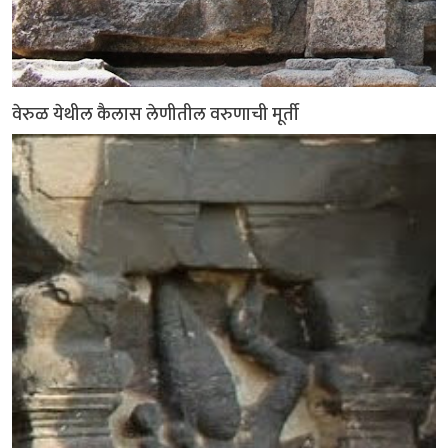
वेरुळ येथील कैलास लेणीतील वरुणाची मूर्ती