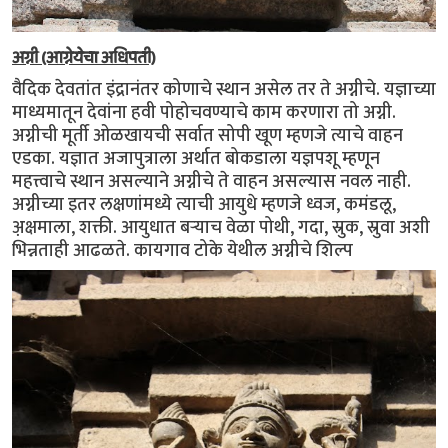
अग्नी (आग्नेयेचा अधिपती)
वैदिक देवतांत इंद्रानंतर कोणाचे स्थान असेल तर ते अग्नीचे. यज्ञाच्या
माध्यमातून देवांना हवी पोहोचवण्याचे काम करणारा तो अग्नी.
अग्नीची मूर्ती ओळखायची सर्वात सोपी खूण म्हणजे त्याचे वाहन
एडका. यज्ञात अजापुत्राला अर्थात बोकडाला यज्ञपशू म्हणून
महत्त्वाचे स्थान असल्याने अग्नीचे ते वाहन असल्यास नवल नाही.
अग्नीच्या इतर लक्षणांमध्ये त्याची आयुधे म्हणजे ध्वज, कमंडलू,
अ़क्षमाला, शक्ती. आयुधात बर्‍याच वेळा पोथी, गदा, स्रुक, स्रुवा अशी
भिन्नताही आढळते. कायगाव टोके येथील अग्नीचे शिल्प