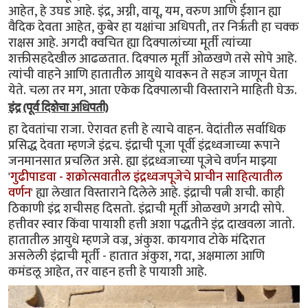
आहेत, हे उघड आहे. इंद्र, अग्नी, वायू, यम, वरुण आणि ईशान ह्या
वैदिक देवता आहेत, कुबेर हा यक्षांचा अधिपती, तर निर्ऋती हा चक्क
राक्षस आहे. अगदी क्वचित ह्या दिक्पालांच्या मूर्ती त्यांच्या
शक्तीसहदेखील आढळतात. दिक्पाल मूर्ती ओळखणे तसे सोपे आहे.
त्यांची वाहने आणि हातातील आयुधे यावरून ते सहज जाणून घेता
येते. चला तर मग, आता एकेक दिक्पालाची विस्ताराने माहिती घेऊ.
इंद्र (पूर्व दिशेचा अधिपती)
हा देवतांचा राजा. ऐरावत हत्ती हे त्याचे वाहन. वेदांतील सर्वाधिक
प्रसिद्ध देवता म्हणजे इंद्रच. इंद्राची पूजा पूर्वी इंद्रध्वजाच्या रूपाने
जनमानसात प्रचलित असे. ह्या इंद्रध्वजाच्या पूजेचे वर्णन माझ्या
'
गुढीपाडवा - शक्रोत्सवातील इंद्रध्वजपूजेचे प्राचीन साहित्यातील
वर्णन
' ह्या लेखात विस्ताराने दिलेले आहे. इंद्राची पत्नी शची. काही
ठिकाणी इंद्र शचीसह दिसतो. इंद्राची मूर्ती ओळखणे अगदी सोपे.
हत्तीवर स्वार किंवा पायाशी हत्ती अशा पद्धतीने इंद्र दाखवला जातो.
हातातील आयुधे म्हणजे वज्र, अंकुश. कायगाव टोके मंदिरात
असलेली इंंद्राची मूर्ती - हातात अंकुश, गदा, अक्षमाला आणि
कमंडलू आहेत, तर वाहन हत्ती हे पायाशी आहे.