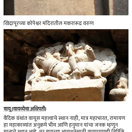
खिद्रापूरच्या कोपेश्वर मंदिरातील मकरारूढ वरुण
वायू (वायव्येचा अधिपती)
वैदिक ग्रंथांत वायूस महत्त्वाचे स्थान नाही, मात्र महाभारत, रामायण
हा महाकाव्यांत अनुक्रमे भीम आणि हनुमान यांचा जनक म्हणून
मानाचे स्थान आहे, तर वायूच्या आराधनेसाठी वायुपुराणही निर्मिले