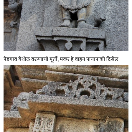
पेडगाव येथील वरुणाची मूर्ती, मकर हे वाहन पायापाशी दिसेल.