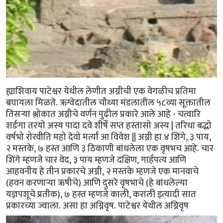
ह्याशिवाय पाटेश्वर येथील लेणीत अग्नीची एक वेगळीच प्रतिमा
बघायला मिळते. ऋग्वेदातील चौथ्या मंडलातील ५८व्या सूक्तातील
तिसर्‍या श्लोकात अग्नीचे वर्णन पुढील प्रकारे आले आहे - चत्वारि
शर्ङगा तरयो अस्य पादा दवे शीर्षे सप्त हस्तासो अस्य | तरिधा बद्धो
वर्षभो रोरवीति महो देवो मर्त्यां आ विवेश || अग्नी हा ४ शिंगे, ३ पाय,
२ मस्तके, ७ हस्त आणि ३ ठिकाणी बांधलेला एक वृषभच आहे. चार
शिंगे म्हणजे चार वेद, ३ पाय म्हणजे दक्षिण, गार्हपत्य आणि
आहवनीय हे तीन प्रकारचे अग्नी, २ मस्तके म्हणजे एक मानवाचे
(हवन करणार्‍या ऋषीचे) आणि दुसरे वृषभाचे (हे बांधलेल्या
यज्ञपशूचे प्रतीक), ७ हस्त म्हणजे काली, कराली इत्यादी सात
प्रकारच्या ज्वाला. असा हा अग्निवृष. पाटेश्वर येथील अग्निवृष