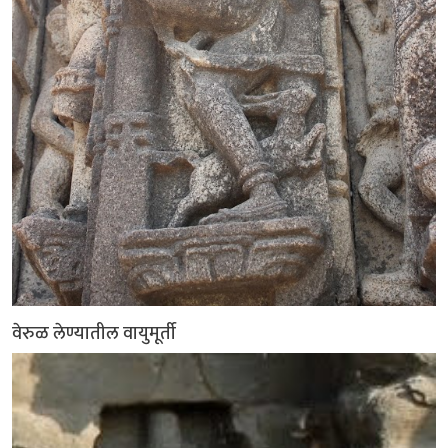
वेरुळ लेण्यातील वायुमूर्ती