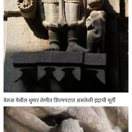
वेरुळ येथील धुमार लेणीत शिल्पपटात असलेली इंद्राची मूर्ती