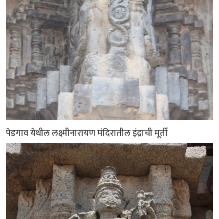
पेडगाव येथील लक्ष्मीनारायण मंदिरातील इंद्राची मूर्ती