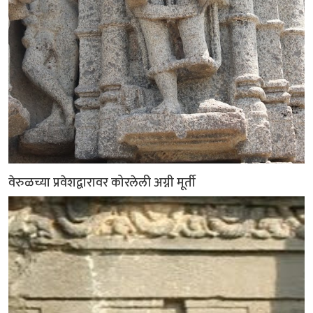
वेरुळच्या प्रवेशद्वारावर कोरलेली अग्नी मूर्ती