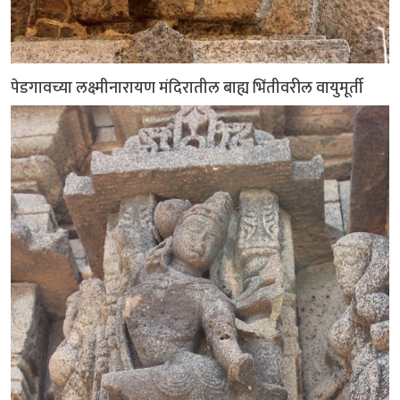
पेडगावच्या लक्ष्मीनारायण मंदिरातील बाह्य भिंतीवरील वायुमूर्ती