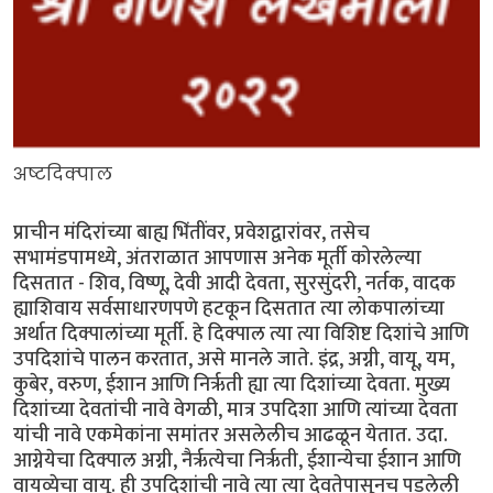
अष्टदिक्पाल
प्राचीन मंदिरांच्या बाह्य भिंतींवर, प्रवेशद्वारांवर, तसेच
सभामंडपामध्ये, अंतराळात आपणास अनेक मूर्ती कोरलेल्या
दिसतात - शिव, विष्णू, देवी आदी देवता, सुरसुंदरी, नर्तक, वादक
ह्याशिवाय सर्वसाधारणपणे हटकून दिसतात त्या लोकपालांच्या
अर्थात दिक्पालांच्या मूर्ती. हे दिक्पाल त्या त्या विशिष्ट दिशांचे आणि
उपदिशांचे पालन करतात, असे मानले जाते. इंद्र, अग्नी, वायू, यम,
कुबेर, वरुण, ईशान आणि निर्ऋती ह्या त्या दिशांच्या देवता. मुख्य
दिशांच्या देवतांची नावे वेगळी, मात्र उपदिशा आणि त्यांच्या देवता
यांची नावे एकमेकांना समांतर असलेलीच आढळून येतात. उदा.
आग्नेयेचा दिक्पाल अग्नी, नैर्ऋत्येचा निर्ऋती, ईशान्येचा ईशान आणि
वायव्येचा वायू. ही उपदिशांची नावे त्या त्या देवतेपासूनच पडलेली