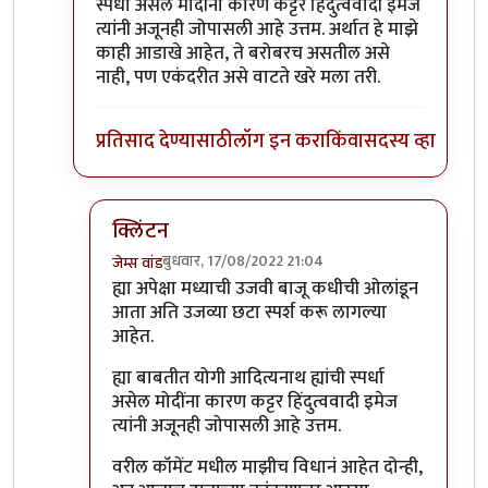
स्पर्धा असेल मोदींना कारण कट्टर हिंदुत्ववादी इमेज
त्यांनी अजूनही जोपासली आहे उत्तम. अर्थात हे माझे
काही आडाखे आहेत, ते बरोबरच असतील असे
नाही, पण एकंदरीत असे वाटते खरे मला तरी.
प्रतिसाद देण्यासाठी
लॉग इन करा
किंवा
सदस्य व्हा
क्लिंटन
बुधवार, 17/08/2022 21:04
जेम्स वांड
In reply to
नाराजी पसरायची ती पसरणारच साहेब
by
जे
ह्या अपेक्षा मध्याची उजवी बाजू कधीची ओलांडून
आता अति उजव्या छटा स्पर्श करू लागल्या
आहेत.
ह्या बाबतीत योगी आदित्यनाथ ह्यांची स्पर्धा
असेल मोदींना कारण कट्टर हिंदुत्ववादी इमेज
त्यांनी अजूनही जोपासली आहे उत्तम.
वरील कॉमेंट मधील माझीच विधानं आहेत दोन्ही,