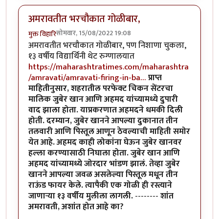
अमरावतीत भरचौकात गोळीबार,
सोमवार, 15/08/2022 19:08
मुक्त विहारि
अमरावतीत भरचौकात गोळीबार, पण निशाणा चुकला,
१३ वर्षीय विद्यार्थिनी थेट रुग्णालयात
https://maharashtratimes.com/maharashtra
/amravati/amravati-firing-in-ba…
प्राप्त
माहितीनुसार, शहरातील परफेक्ट चिकन सेंटरचा
मालिक जुबेर खान आणि अहमद यांच्यामध्ये दुपारी
वाद झाला होता. याप्रकरणात अहमदने धमकी दिली
होती. दरम्यान, जुबेर खानने आपल्या दुकानात तीन
तलवारी आणि पिस्तूल आणून ठेवल्याची माहिती समोर
येत आहे. अहमद काही लोकांना घेऊन जुबेर खानवर
हल्ला करण्यासाठी निघाला होता. जुबेर खान आणि
अहमद यांच्यामध्ये जोरदार भांडण झालं. तेव्हा जुबेर
खानने आपल्या जवळ असलेल्या पिस्तूल मधून तीन
राऊंड फायर केले. त्यापैकी एक गोळी ही रस्त्याने
जाणाऱ्या १३ वर्षीय मुलीला लागली.
--------
शांत
अमरावती, अशांत होत आहे का?