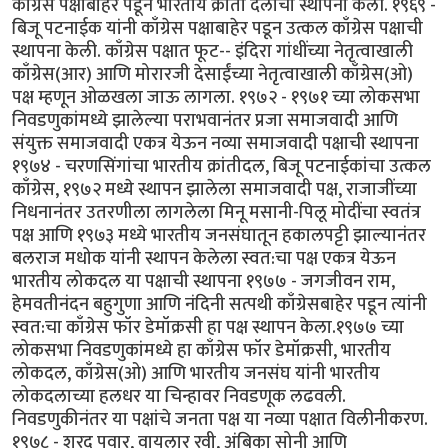
काँग्रेस पक्षाबाहेर पडून भारतीय क्रांती दलाची स्थापना केली. १९६९ -
बिजू पटनाईक यांनी काँग्रेस पक्षाबाहेर पडून उत्कल काँग्रेस पक्षाची
स्थापना केली. काँग्रेस पक्षात फूट-- इंदिरा गांधींच्या नेतृत्वाखाली
काँग्रेस(आर) आणि मोरारजी देसाईंच्या नेतृत्वाखाली काँग्रेस(ओ)
पक्ष म्हणून ओळखला जाऊ लागला. १९७२ - १९७१ च्या लोकसभा
निवडणुकांमध्ये झालेल्या पराभवानंतर प्रजा समाजवादी आणि
संयुक्त समाजवादी एकत्र येऊन नव्या समाजवादी पक्षाची स्थापना
१९७४ - चरणसिंगांचा भारतीय क्रांतीदल, बिजू पटनाईकांचा उत्कल
काँग्रेस, १९७२ मध्ये स्थापन झालेला समाजवादी पक्ष, राजाजींच्या
निधनानंतर उतरणीला लागलेला मिनू मसानी-पिलू मोदींचा स्वतंत्र
पक्ष आणि १९७३ मध्ये भारतीय जनसंघातून हकालपट्टी झाल्यानंतर
बलराज मधोक यांनी स्थापन केलेला स्वत:चा पक्ष एकत्र येऊन
भारतीय लोकदल या पक्षाची स्थापना १९७७ - जगजीवन राम,
हेमवतीनंदन बहुगुणा आणि नंदिनी सत्पथी काँग्रेसबाहेर पडून त्यांनी
स्वत:चा काँग्रेस फॉर डेमॉक्रसी हा पक्ष स्थापन केला.१९७७ च्या
लोकसभा निवडणुकांमध्ये हा काँग्रेस फॉर डेमॉक्रसी, भारतीय
लोकदल, काँग्रेस(ओ) आणि भारतीय जनसंघ यांनी भारतीय
लोकदलाच्या हलधर या चिन्हावर निवडणूक लढवली.
निवडणुकीनंतर या पक्षांचे जनता पक्ष या नव्या पक्षात विलीनीकरण.
१९७८ - शरद पवार, वायलार रवी, अंबिका सोनी आणि