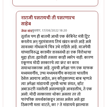
नाराजी पसरायची ती पसरणारच
साहेब
बुधवार, 17/08/2022 18:20
जेम्स वांड
In reply to
निषेधार्ह
by
क्लिंटन
तूर्तास पण ही बातमी आधी एक कॅबिनेट मंत्री ट्विट
करतोय अन् गृहमंत्रालय तिचं खंडन करते आहे असे
सावळ्या गोंधळाचे चित्र उभे राहिले आहे. वाजपेयी
यांच्याविरुद्ध काश्मीर शस्त्रसंधी हा एक विरोधाचा
मुद्दा होता. ह्यावेळी तसला काही स्कोप नाही. कारण
एकूणच मोदी सरकारचे त्या फ्रंट वर काम
समाधानकारक आहे. तुमची अपेक्षा पण एक माफक
मध्यमवर्गीय, उच्च मध्यमवर्गीय करदाता भारतीय
ठेवेल अश्याच आहेत, अन् कौतुकास्पद बाब म्हणजे
त्या अपेक्षा मांडायची तुमची भाषा संयत, व्हॉट
अबाऊटरी नसलेली असल्यामुळे आवडलीच, ते एक
असो. मोदी सरकारला धोका असला तर तो
पारंपरिक समर्थकांकडून जास्त असेल असे ह्या
ठिकाणी मला वाटते, का ? ते मांडायचे झाल्यास