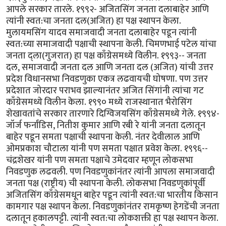
आपले सरकार तारले. १९९२- अजितसिंग जनता दलाबाहेर आणि
त्यांनी स्वत:चा जनता दल(अजित) हा पक्ष स्थापन केला.
मुलायमसिंग यादव समाजवादी जनता दलाबाहेर पडून त्यांनी
स्वत:च्या समाजवादी पक्षाची स्थापना केली. चिमणभाई पटेल यांचा
जनता द्ला(गुजरात) हा पक्ष काँग्रेसमध्ये विलीन. १९९३-- जनता
दल, समाजवादी जनता दल आणि जनता दल (अजित) यांची उत्तर
प्रदेश विधानसभा निवडणुका एकत्र लढवायची घोषणा. पण उत्तर
प्रदेशात जोरदार पराभव झाल्यानंतर अजित सिंगांनी त्यांचा गट
काँग्रेसमध्ये विलीन केला. १९९० मध्ये राजस्थानात भैरोसिंग
शेखावतांचे सरकार तारणारे दिग्विजयसिंग काँग्रेसमध्ये गेले. १९९४-
जॉर्ज फर्नांडिस, नितीश कुमार आणि रबी रे यांनी जनता दलातून
बाहेर पडून समता पक्षाची स्थापना केली. नंतर देवीलाल आणि
ओमप्रकाश चौटाला यांनी पण समता पक्षात प्रवेश केला. १९९६--
चंद्रशेखर यांनी पण समता पक्षाचे उमेदवार म्हणून लोकसभा
निवडणुक लढवली. पण निवडणुकांनंतर त्यांनी आपला समाजवादी
जनता पक्ष (राष्ट्रीय) ची स्थापना केली. लोकसभा निवडणुकांपूर्वी
अजितसिंग काँग्रेसमधून बाहेर पडून त्यांनी स्वत:चा भारतीय किसान
कामगार पक्ष स्थापन केला. निवडणुकांनंतर रामकृष्ण हेगडेंची जनता
दलातून हकालपट्टी. त्यांनी स्वत:चा लोकशक्ती हा पक्ष स्थापन केला.