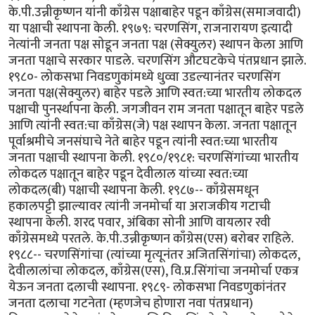
के.पी.उन्नीकृष्णन यांनी काँग्रेस पक्षाबाहेर पडून काँग्रेस(समाजवादी)
या पक्षाची स्थापना केली. १९७९: चरणसिंग, राजनारायण इत्यादी
नेत्यांनी जनता पक्ष सोडून जनता पक्ष (सेक्युलर) स्थापन केला आणि
जनता पक्षाचे सरकार पाडले. चरणसिंग औटघटकेचे पंतप्रधान झाले.
१९८०- लोकसभा निवडणुकांमध्ये धुव्वा उडल्यानंतर चरणसिंग
जनता पक्ष(सेक्युलर) बाहेर पडले आणि स्वत:च्या भारतीय लोकदल
पक्षाची पुनर्स्थापना केली. जगजीवन राम जनता पक्षातून बाहेर पडले
आणि त्यांनी स्वत:चा काँग्रेस(जे) पक्ष स्थापन केला. जनता पक्षातून
पूर्वाश्रमीचे जनसंघाचे नेते बाहेर पडून त्यांनी स्वत:च्या भारतीय
जनता पक्षाची स्थापना केली. १९८०/१९८१: चरणसिंगांच्या भारतीय
लोकदल पक्षातून बाहेर पडून देवीलाल यांच्या स्वत:च्या
लोकदल(बी) पक्षाची स्थापना केली. १९८७-- काँग्रेसमधून
हकालपट्टी झाल्यावर त्यांनी जनमोर्चा या अराजकीय गटाची
स्थापना केली. शरद पवार, अंबिका सोनी आणि वायलार रवी
काँग्रेसमध्ये परतले. के.पी.उन्नीकृष्णन काँग्रेस(एस) बरोबर राहिले.
१९८८-- चरणसिंगांचा (त्यांच्या मृत्यूनंतर अजितसिंगांचा) लोकदल,
देवीलालांचा लोकदल, काँग्रेस(एस), वि.प्र.सिंगांचा जनमोर्चा एकत्र
येऊन जनता दलाची स्थापना. १९८९- लोकसभा निवडणुकांनंतर
जनता दलाचा गटनेता (म्हणजेच होणारा नवा पंतप्रधान)