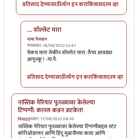
प्रतिसाद देण्यासाठी
लॉग इन करा
किंवा
सदस्य व्हा
.... शॉल्लेट मारा
गामा पैलवान
मंगळवार, 16/08/2022 22:47
In reply to
(No subject)
by
कपिलमुनी
येकच मारा लेकीन शॉल्लेट मारा. लैच्च आवड्या
आपूनकू ! -गा.पै.
प्रतिसाद देण्यासाठी
लॉग इन करा
किंवा
सदस्य व्हा
नास्तिक पेरियार पुतळ्यावर केलेल्या
टिप्पणी: कानल कन्नन अटकेत!
बुधवार, 17/08/2022 04:50
निनाद
नास्तिक पेरियार पुतळ्यावर केलेल्या टिप्पणीबद्दल स्टंट
कोरिओग्राफर आणि हिंदू मुन्नानीच्या कला आणि