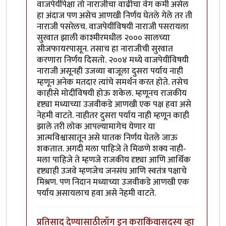
वाजपेयींपेक्षा तो नाराजीचा वाढीचा वेग कमी असेल
हा अंदाज पण असेच आणखी निर्णय घेतले गेले तर ती
नाराजी पसरेलच. वाजपेयींविषयी नाराजी पसरायला
सुरवात झाली काश्मीरमधील २००० सालच्या
सीजफायरपासून. तसाच हा नाराजीची सुरवात
करणारा निर्णय दिसतो. २००४ मध्ये वाजपेयींविषयी
नाराजी असूनही उजव्या बाजूला दुसरा पर्याय नाही
म्हणून अनेक मतदार त्यांचे समर्थन करत होते. तसेच
काहीसे मोदींविषयी होऊ शकेल. म्हणूनच राजकीय
दृष्ट्या मध्याच्या उजवीकडे आणखी एक पक्ष हवा असे
नेहमी वाटते. नाहीतर दुसरा पर्याय नाही म्हणून काही
झाले तरी लोक आपल्यामागेच येणार या
आत्मविश्वासातून असे घातक निर्णय घेतले जाऊ
शकतात. अगदी मला पाहिजे ते मिळणे शक्य नाही-
मला पाहिजे ते म्हणजे राजकीय दृष्ट्या आणि आर्थिक
दृष्ट्याही उजवे म्हणजेच जनसंघ आणि स्वतंत्र पक्षाचे
मिश्रण. पण निदान मध्याच्या उजवीकडे आणखी एक
पर्याय असायलाच हवा असे नेहमी वाटते.
प्रतिसाद देण्यासाठी
लॉग इन करा
किंवा
सदस्य व्हा