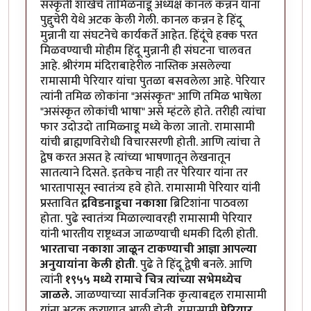
संस्कृती शाखेचे तामिळनाडू अध्यक्ष कानल कन्नन यांना
पुद्दुचेरी येथे अटक केली गेली. कानल कन्नन हे हिंदू
मुन्नानी या संघटनेचे कार्यकर्ते आहेत. हिंदूंचे हक्क परत
मिळवण्याची मोहीम हिंदू मुन्नानी ही संघटना चालवत
आहे. श्रीरंगम मंदिराबाहेरील नास्तिक असलेल्या
रामासामी पेरियार यांचा पुतळा बसवलेला आहे. पेरियार
त्यांनी तमिळ लोकांना "असंस्कृत" आणि तमिळ भाषेला
"असंस्कृत लोकांची भाषा" असे म्हंटले होते. तरीही त्यांचा
फार उदोउदो तामिळ्नाडू मध्ये केला जातो. रामासामी
यांची ब्राह्मणविरोधी विचारसरणी होती. आणि त्यांचा ते
द्वेष करत असत हे त्यांच्या भाषणातून लेखनातून
सातत्याने दिसते. इतकेच नाही तर पेरियार यांना तर
भारतापासून स्वातंत्र्य हवे होते. रामासामी पेरियार यांनी
प्रस्तावित
द्रविडनाडूचा नकाशा
ब्रिटिशांना पाठवला
होता. पुढे स्वातंत्र्य मिळाल्यावरही रामासामी पेरियार
यांनी भारतीय राष्ट्रध्वज जाळण्याची धमकी दिली होती.
भारताचा नकाशा जाळून टाकण्याची आज्ञा आपल्या
अनुयायांना केली होती
. पुढे ते हिंदू द्वेषी बनले. आणि
त्यांनी
१९५५ मध्ये रामाचे चित्र त्यांच्या सभेमध्येच
जाळले.
जाळण्याच्या सार्वजनिक कृत्याबद्दल रामासामी
यांना अटक करण्यात आली होती. रामासामी
पेरियार