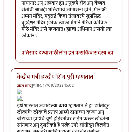
नायानार अन् अलवार ह्या अनुक्रमे शैव अन् वैष्णव
संतांची आजही भक्तिभावे जोपासना होते, मीनाक्षी
अम्मन मंदिर, मदुराई किंवा तंजावरचे सुप्रसिद्ध
बृहदेश्वर मंदिर (लोक त्याला प्रेमाने पेरिया कोविल -
मोठे मंदिर असे म्हणतात) ह्याचा अभिमान असतो त्या
लोकांना.
प्रतिसाद देण्यासाठी
लॉग इन करा
किंवा
सदस्य व्हा
केंद्रीय मंत्री हरदीप सिंग पुरी म्हणतात
बुधवार, 17/08/2022 15:02
जेम्स वांड
इथं भारतात जन्मलेल्या काय म्हणतात ते हां "शांतीदूत
लोकांचे" लोकांचे प्रताप आम्ही दाताच्या कण्या अन्
बोटाच्या हाडांचे चूर्ण होईस्तोवर टाईप करून लोकांना
सांगणार अन् दुसरीकडे हे परके उपरे शांतीदूत दिल्लीत
राहणार, सरकारी आर्थिकदृष्ट्या कमजोर वर्गाला