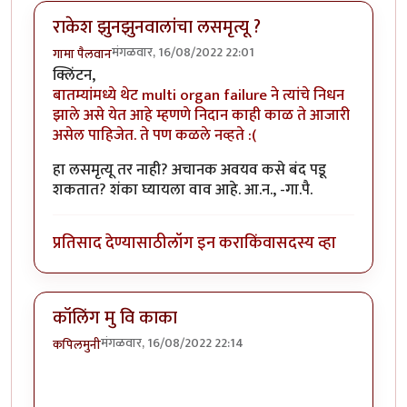
राकेश झुनझुनवालांचा लसमृत्यू ?
मंगळवार, 16/08/2022 22:01
गामा पैलवान
क्लिंटन,
बातम्यांमध्ये थेट multi organ failure ने त्यांचे निधन
झाले असे येत आहे म्हणणे निदान काही काळ ते आजारी
असेल पाहिजेत. ते पण कळले नव्हते :(
हा लसमृत्यू तर नाही? अचानक अवयव कसे बंद पडू
शकतात? शंका घ्यायला वाव आहे. आ.न., -गा.पै.
प्रतिसाद देण्यासाठी
लॉग इन करा
किंवा
सदस्य व्हा
कॉलिंग मु वि काका
मंगळवार, 16/08/2022 22:14
कपिलमुनी