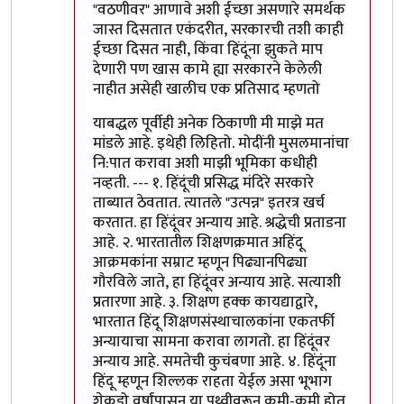
"वठणीवर" आणावे अशी ईच्छा असणारे समर्थक
जास्त दिसतात एकंदरीत, सरकारची तशी काही
ईच्छा दिसत नाही, किंवा हिंदूंना झुकते माप
देणारी पण खास कामे ह्या सरकारने केलेली
नाहीत असेही खालीच एक प्रतिसाद म्हणतो
याबद्धल पूर्वीही अनेक ठिकाणी मी माझे मत
मांडले आहे. इथेही लिहितो. मोदींनी मुसलमानांचा
नि:पात करावा अशी माझी भूमिका कधीही
नव्हती. --- १. हिंदूंची प्रसिद्ध मंदिरे सरकारे
ताब्यात ठेवतात. त्यातले "उत्पन्न" इतरत्र खर्च
करतात. हा हिंदूंवर अन्याय आहे. श्रद्धेची प्रताडना
आहे. २. भारतातील शिक्षणक्रमात अहिंदू
आक्रमकांना सम्राट म्हणून पिढ्यानपिढ्या
गौरविले जाते, हा हिंदूंवर अन्याय आहे. सत्याशी
प्रतारणा आहे. ३. शिक्षण हक्क कायद्याद्वारे,
भारतात हिंदू शिक्षणसंस्थाचालकांना एकतर्फी
अन्यायाचा सामना करावा लागतो. हा हिंदूंवर
अन्याय आहे. समतेची कुचंबणा आहे. ४. हिंदूंना
हिंदू म्हणून शिल्लक राहता येईल असा भूभाग
शेकडो वर्षांपासून या पृथ्वीवरून कमी-कमी होत