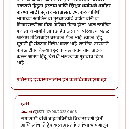
उघडपणे हिंदूंना इस्लाम आणि ख्रिश्चन धर्मांमध्ये धर्मांतर
करण्यासाठी प्रवृत्त करत असत.
एम. करुणानिधी
आताच्या स्टालिन या मुख्यमंत्र्यांचे वडील यांनी या
विचारसरणीला मोठा पाठिंबा दिला होता. आज स्टालिन
पण त्याच मार्गाने जात आहेत. अशा या पेरियारचा पुतळा
श्रीरंगम मंदिराबाहेर बसवला गेला आहे. त्याला हिंदू
मुन्नानी ही संघटना विरोध करत आहे. स्टालिन शासनाने
केवळ टीका केल्याबद्दल कानल कन्नन यांना अटक
करून आपण हिंदू विरोधी असल्याचा पुरावाच दिला
आहे.
प्रतिसाद देण्यासाठी
लॉग इन करा
किंवा
सदस्य व्हा
हम्म
बुधवार, 17/08/2022 06:18
जेम्स वांड
In reply to
नास्तिक पेरियार पुतळ्यावर केलेल्या टिप्पणी: क
रामासामी यांची ब्राह्मणविरोधी विचारसरणी होती.
आणि त्यांचा ते द्वेष करत असत हे त्यांच्या भाषणातून