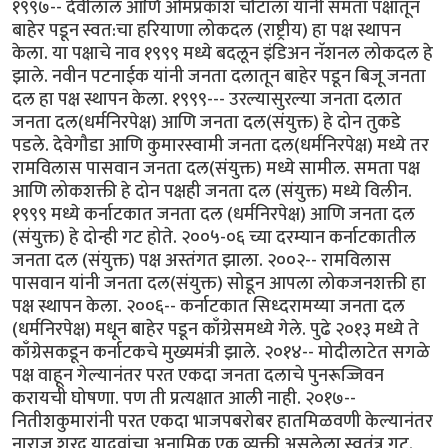
१९९७-- देवीलाल आणि ओमप्रकाश चौटाला यांनी समता पक्षातून
बाहेर पडून स्वत:चा हरियाणा लोकदल (राष्ट्रीय) हा पक्ष स्थापन
केला. या पक्षाचे नाव १९९९ मध्ये बदलून इंडिअन नॅशनल लोकदल हे
झाले. नवीन पटनाईक यांनी जनता दलातून बाहेर पडून बिजू जनता
दल हा पक्ष स्थापन केला. १९९९--- उरल्यासुरल्या जनता दलात
जनता दल(धर्मनिरपेक्ष) आणि जनता दल(संयुक्त) हे दोन तुकडे
पडले. देवेगौडा आणि कुमारस्वामी जनता दल(धर्मनिरपेक्ष) मध्ये तर
रामविलास पासवान जनता दल(संयुक्त) मध्ये सामील. समता पक्ष
आणि लोकशक्ती हे दोन पक्षही जनता दल (संयुक्त) मध्ये विलीन.
१९९९ मध्ये कर्नाटकात जनता दल (धर्मनिरपेक्ष) आणि जनता दल
(संयुक्त) हे दोन्ही गट होते. २००५-०६ च्या दरम्यान कर्नाटकातील
जनता दल (संयुक्त) पक्ष अस्तंगत झाला. २००२-- रामविलास
पासवान यांनी जनता दल(संयुक्त) सोडून आपला लोकजनशक्ती हा
पक्ष स्थापन केला. २००६-- कर्नाटकात सिध्दरामय्या जनता दल
(धर्मनिरपेक्ष) मधून बाहेर पडून काँग्रेसमध्ये गेले. पुढे २०१३ मध्ये ते
काँग्रेसकडून कर्नाटकचे मुख्यमंत्री झाले. २०१४-- मोदीलाटेत सगळे
पक्ष वाहून गेल्यानंतर परत एकदा जनता दलाचे पुनरूज्जिवन
करायची घोषणा. पण ती प्रत्यक्षात आली नाही. २०१७--
नितीशकुमारांनी परत एकदा भाजपबरोबर हातमिळवणी केल्यानंतर
नाराज शरद यादवांचा अनामिक एक व्यक्ती असलेला स्वतंत्र गट.