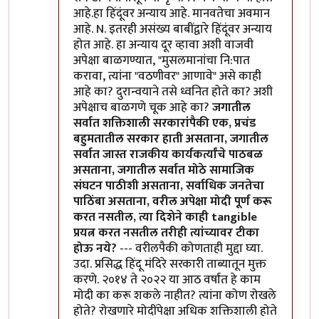
आहे.हा हिंदूंवर अन्याय आहे. मानवतेचा अवमान
आहे. N. इतरही असंख्य बाबींद्वारे हिंदूंवर अन्याय
होत आहे. हा अन्याय दूर व्हावा अशी वाजवी
अपेक्षा बाळगण्यात, "मुसलमानांचा नि:पात
करावा, त्यांना "वठणीवर" आणावे" असे काही
आहे का? दुरान्वयाने तसे ध्वनित होते का? अशी
अपेक्षाच बाळगणे चूक आहे का?
जगातील
सर्वात शक्तिशाली सरकारांपैकी एक, प्रचंड
बहुमतातील सरकार हाती असताना, जगातील
सर्वात जास्त राजकीय कार्यकर्त्यांचे पाठबळ
असताना, जगातील सर्वात मोठे सामाजिक
संघटन पाठीशी असताना, सर्वाधिक जनतेचा
पाठिंबा असताना, वरील अपेक्षा मोदी पूर्ण करू
करत नसतील, त्या दिशेने काही tangible
प्रयत्न करत नसतील तरीही त्यांच्यावर टीका
होऊ नये?
--- वरीलपैकी कोणताही मुद्दा घ्या.
उदा. प्रसिद्ध हिंदू मंदिरे सरकारी ताब्यातून मुक्त
करणे. २०१४ ते २०२२ या आठ वर्षांत हे काम
मोदी का करू शकले नाहीत? त्यांना कोण रोखले
होते? रोखणारे मोदींपेक्षा अधिक शक्तिशाली होते