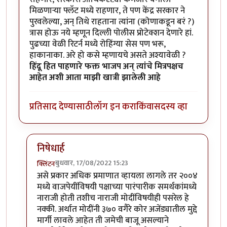
मिळणाऱ्या फ्लॅट मध्ये राहणार, ते पण केंद्र सरकार ने
पुरवलेल्या, अन् तिथे राहताना त्यांना (कोणाकडून बरं ?)
त्रास होऊ नये म्हणून दिल्ली पोलीस प्रोटेक्शन देणारे हां.
पुढच्या वेळी रिटर्न मध्ये रोहिंग्या सेस पण भरू,
हाकानाका. अरे हो कसे म्हणायचे असते अश्यावेळी ?
हिंदू हित पाहणारे फक्त भाजप अन् त्यांचे मित्रपक्षच
आहेत अशी आता माझी खात्री झालेली आहे
प्रतिसाद देण्यासाठी
लॉग इन करा
किंवा
सदस्य व्हा
निषेधार्ह
बुधवार, 17/08/2022 15:23
क्लिंटन
In reply to
केंद्रीय मंत्री हरदीप सिंग पुरी म्हणतात
by
जेम्स वांड
असे प्रकार अधिक प्रमाणात व्हायला लागले तर २००४
मध्ये वाजपेयींविषयी पक्षाच्या पारंपारीक समर्थकांमध्ये
नाराजी होती तशीच नाराजी मोदींविषयीही पसरेल हे
नक्की. अर्थात मोदींनी ३७० वगैरे कोर अजेंड्यातील मुद्दे
मार्गी लावले आहेत ती जमेची बाजू असल्याने