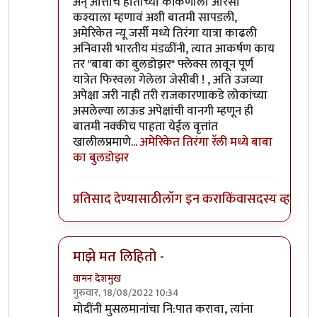
अन् आत्ताच हाताच्या कांकणाला आरसा
कश्याला म्हणावं अशी बातमी सापडली,
अमेरिकेत न्यू जर्सी मध्ये तिरंगा यात्रा काढली
अनिवासी भारतीय मंडळींनी, त्यात आकर्षण काय
तर "बाबा का बुलडोझर" फ्लेक्स लावून पूर्ण
यात्रेत फिरवला गेलेला जेसीबी ! , अति उजव्या
अपेक्षा जरी नाही तरी राजकारणाकडे लोकांच्या
असलेल्या लाऊड अपेक्षांची वानगी म्हणून ही
बातमी नक्कीच पाहता येईल वृत्तांत
खालीलप्रमाणे...
अमेरिकेत तिरंगा रॅली मध्ये बाबा
का बुलडोझर
प्रतिसाद देण्यासाठी
लॉग इन करा
किंवा
सदस्य व्हा
माझे मत लिहितो -
वामन देशमुख
गुरुवार, 18/08/2022 10:34
In reply to
नाराजी पसरायची ती पसरणारच साहेब
by
जे
मोदींनी मुसलमानांचा नि:पात करावा, त्यांना