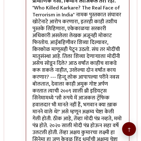
प्रामाणिक नसा, किमान लॉजिकल तरी रहा.
"Who Killed Karkare? The Real Face of
Terrorism in India" नामक पुस्तकात संघावर
खोटेनाटे आरोप करणारा, इतरही काही तशीच
पुस्तके लिहिणारा, एकेकाळचा सरकारी
अधिकारी असलेला लेखक अजूनही मोकाट
फिरतोय. आईबहिणीवर शिव्या दिल्यावर,
किरकोळ माणूसही पेटून उठतो. संघ तर मोदींची
मातृसंस्था आहे. तिला शिव्या देणाऱ्याला मोदींनी
असेच सोडून दिले? आठ वर्षांत काहीच वाकडे
करू शकले नाहीत, उरलेल्या दोन वर्षांत काय
करणार? --- हिन्दू लोक आपापल्या परीने नवस
बोलतात, देवाला काही अमुक गोष्ट अर्पण
करतात त्याची २००९ साली थ्री इडियट्स
सिनेमामध्ये "सौ रुपये में आजकल ट्रॅफिक
हवालदार भी मानते नहीं हैं, भगवान क्या ख़ाक
मानने वाले थे!" असे म्हणून अक्षम्य चेष्टा केली
गेली होती. ठीक आहे, तेंव्हा मोदी पंप्र नव्हते, ममो
पंप्र होते. २०२० साली मोदी पंप्र होऊन सहा वर्षे
↑
उलटली होती. तेंव्हा अक्षय कुमारचा लक्ष्मी हा
सिनेमा हा जणू केवळ हिंदू धर्माची अक्षम्य चेष्टा