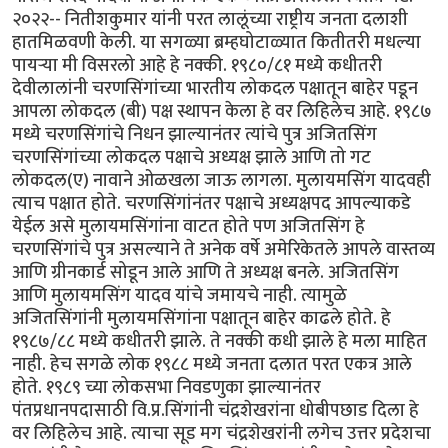
२०२२-- नितीशकुमार यांनी परत लालूंच्या राष्ट्रीय जनता दलाशी
हातमिळवणी केली. या सगळ्या ब्रम्हघोटाळ्यात कितीतरी मधल्या
पायऱ्या मी विसरलो आहे हे नक्की. १९८०/८१ मध्ये कधीतरी
देवीलालांनी चरणसिंगांच्या भारतीय लोकदल पक्षातून बाहेर पडून
आपला लोकदल (बी) पक्ष स्थापन केला हे वर लिहिलेच आहे. १९८७
मध्ये चरणसिंगांचे निधन झाल्यानंतर त्यांचे पुत्र अजितसिंग
चरणसिंगांच्या लोकदल पक्षाचे अध्यक्ष झाले आणि तो गट
लोकदल(ए) नावाने ओळखला जाऊ लागला. मुलायमसिंग यादवही
त्याच पक्षात होते. चरणसिंगांनंतर पक्षाचे अध्यक्षपद आपल्याकडे
येईल असे मुलायमसिंगांना वाटत होते पण अजितसिंग हे
चरणसिंगांचे पुत्र असल्याने ते अनेक वर्षे अमेरिकेतले आपले वास्तव्य
आणि ग्रीनकार्ड सोडून आले आणि ते अध्यक्ष बनले. अजितसिंग
आणि मुलायमसिंग यादव यांचे जमायचे नाही. त्यामुळे
अजितसिंगांनी मुलायमसिंगांना पक्षातून बाहेर काढले होते. हे
१९८७/८८ मध्ये कधीतरी झाले. ते नक्की कधी झाले हे मला माहित
नाही. हेच सगळे लोक १९८८ मध्ये जनता दलात परत एकत्र आले
होते. १९८९ च्या लोकसभा निवडणुका झाल्यानंतर
पंतप्रधानपदासाठी वि.प्र.सिंगांनी चंद्रशेखरांना धोबीपछाड दिला हे
वर लिहिलेच आहे. त्याचा सूड मग चंद्रशेखरांनी लगेच उत्तर प्रदेशचा