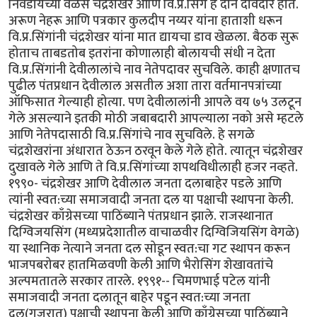
निवडायच्या वेळेस चंद्रशेखर आणि वि.प्र.सिंग हे दोन दावेदार होते.
अरूण नेहरू आणि पत्रकार कुलदीप नय्यर यांना हाताशी धरून
वि.प्र.सिंगांनी चंद्रशेखर यांना मात द्यायचा डाव खेळला. बैठक सुरू
होताच ताबडतोब इतरांना कोणालाही बोलायची संधी न देता
वि.प्र.सिंगांनी देवीलालांचे नाव नेतेपदावर सुचविले. काही क्षणातच
पुढील पंतप्रधान देवीलाल असतील अशा तारा वर्तमानपत्रांच्या
ऑफिसात गेल्याही होत्या. पण देवीलालांनी आपले वय ७५ उलटून
गेले असल्याने इतकी मोठी जबाबदारी आपल्याला नको असे म्हटले
आणि नेतेपदासाठी वि.प्र.सिंगांचे नाव सुचविले. हे सगळे
चंद्रशेखरांना अंधारात ठेऊन ठरवून केले गेले होते. त्यातून चंद्रशेखर
दुखावले गेले आणि ते वि.प्र.सिंगांच्या शपथविधीलाही हजर नव्हते.
१९९०- चंद्रशेखर आणि देवीलाल जनता दलाबाहेर पडले आणि
त्यांनी स्वत:च्या समाजवादी जनता दल या पक्षाची स्थापना केली.
चंद्रशेखर काँग्रेसच्या पाठिंब्याने पंतप्रधान झाले. राजस्थानात
दिग्विजयसिंग (मध्यप्रदेशातील वाचाळवीर दिग्विजियसिंग वेगळे)
या स्थानिक नेत्याने जनता दल सोडून स्वत:चा गट स्थापन करून
भाजपबरोबर हातमिळवणी केली आणि भैरोसिंग शेखावतांचे
अल्पमतातले सरकार तारले. १९९१-- चिमणभाई पटेल यांनी
समाजवादी जनता दलातून बाहेर पडून स्वत:च्या जनता
दल(गुजरात) पक्षाची स्थापना केली आणि काँग्रेसच्या पाठिंब्याने