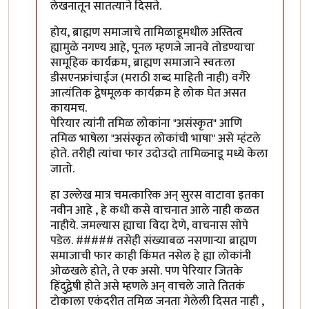
लेखनातून सातत्याने दिसते.
होय, ब्राह्मण समाजाचे तामिळाडूमधील अस्तित्व
ह्यामुळे नगण्य आहे, पूनल म्हणजे जानवे तोडण्याचा
सामूहिक कार्यक्रम, ब्राह्मण समाजाने स्वतःला
डीसएनफ्रांचाईज (मराठी शब्द माहिती नाही) वगैरे
आत्यंतिक द्वेषमूलक कार्यक्रम हे लोक घेत असत
कायमच.
पेरियार त्यांनी तमिळ लोकांना "असंस्कृत" आणि
तमिळ भाषेला "असंस्कृत लोकांची भाषा" असे म्हंटले
होते. तरीही त्यांचा फार उदोउदो तामिळ्नाडू मध्ये केला
जातो.
हा उल्लेख मात्र चमत्कारिक अन् सुरस वाटावा इतका
नवीन आहे , हे कधी कसे वाचनात आले नाही कळत
नाहीये. जमल्यास ह्याचा विदा देणे, वाचनास सोपे
पडेल. ##### तसेही संख्याबळ नसणाऱ्या ब्राह्मण
समाजाची फार काही किंमत नसेल हे ह्या लोकांनी
ओळखले होते, ते एक असो. पण पेरियार जितके
हिंदुद्वेषी होते असे म्हणले अन् वाचले जाते तितकं
टोकाला एकंदरीत तमिळ जनता गेलेली दिसत नाही ,