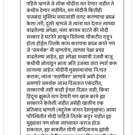
पहिले म्हणजे जे लोक मोदींना मत देणार नाहीत ते
कधीच देणार नाहीयेत, मग मोदींनी कितीही
पासबंदा मुस्लिम समाजाशी लगट करण्याचा प्रयत्न
केला तरी, दुसरे म्हणजे जे त्यांना मत देतात त्यांच्या
वाढलेल्या अपेक्षा, मला कायम वाटते की मोदी
सरकार हे घटनेने आखून दिलेल्या चौकटीत राहून
होता होईल तितके काम करायचा प्रयत्न करते पण
जे "समर्थक" मी म्हणतोय, त्यांच्या पेक्षा प्रचंड
वाढलेल्या आहेत, ह्या अपेक्षा मध्याची उजवी बाजू
कधीची ओलांडून आता अति उजव्या छटा स्पर्श करू
लागल्या आहेत. मोदींनी मुसलमानांचा नि:पात
करावा, त्यांना "वठणीवर" आणावे अशी ईच्छा
असणारे समर्थक जास्त दिसतात एकंदरीत,
सरकारची तशी काही ईच्छा दिसत नाही, किंवा
हिंदूंना झुकते माप देणारी पण खास कामे ह्या
सरकारने केलेली नाहीत असेही खालीच एक
प्रतिसाद म्हणतो (बहुतेक वामन देशमुखांचा) अश्या
परिस्थितीत मोदी पाहिजे तितके कट्टर नाहीत ह्या
मुद्द्यावर पण लोक त्यांच्यावर नाराज होऊ
शकतात, ह्या बाबतीत योगी आदित्यनाथ ह्यांची