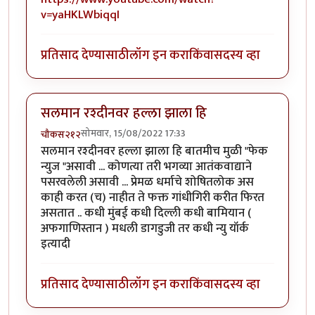
v=yaHKLWbiqqI
प्रतिसाद देण्यासाठी
लॉग इन करा
किंवा
सदस्य व्हा
सलमान रश्दीनवर हल्ला झाला हि
सोमवार, 15/08/2022 17:33
चौकस२१२
सलमान रश्दीनवर हल्ला झाला हि बातमीच मुळी "फेक
न्युज "असावी ... कोणत्या तरी भगव्या आतंकवाद्याने
पसरवलेली असावी ... प्रेमळ धर्माचे शोषितलोक अस
काही करत (च) नाहीत ते फक्त गांधीगिरी करीत फिरत
असतात .. कधी मुंबई कधी दिल्ली कधी बामियान (
अफगाणिस्तान ) मधली डागडुजी तर कधी न्यु यॉर्क
इत्यादी
प्रतिसाद देण्यासाठी
लॉग इन करा
किंवा
सदस्य व्हा