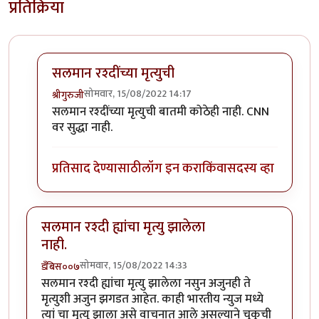
प्रतिक्रिया
सलमान रश्दींच्या मृत्युची
सोमवार, 15/08/2022 14:17
श्रीगुरुजी
In reply to
विश्व प्रख्यात लेखक "सलमान
by
डँबिस००७
सलमान रश्दींच्या मृत्युची बातमी कोठेही नाही. CNN
वर सुद्धा नाही.
प्रतिसाद देण्यासाठी
लॉग इन करा
किंवा
सदस्य व्हा
सलमान रश्दी ह्यांचा मृत्यु झालेला
नाही.
सोमवार, 15/08/2022 14:33
डँबिस००७
सलमान रश्दी ह्यांचा मृत्यु झालेला नसुन अजुनही ते
मृत्युशी अजुन झगडत आहेत. काही भारतीय न्युज मध्ये
त्यां चा मृत्यु झाला असे वाचनात आले असल्याने चुकुची