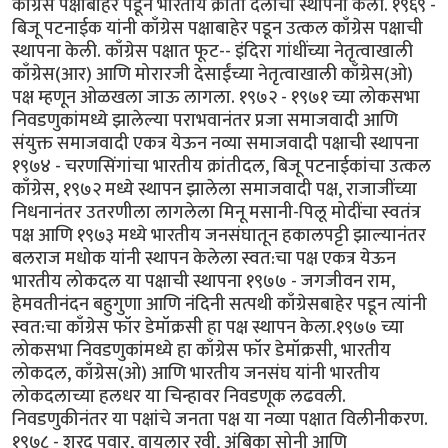
काँग्रेस पक्षाबाहेर पडून भारतीय क्रांती दलाची स्थापना केली. १९६९ -
बिजू पटनाईक यांनी काँग्रेस पक्षाबाहेर पडून उत्कल काँग्रेस पक्षाची
स्थापना केली. काँग्रेस पक्षात फूट-- इंदिरा गांधींच्या नेतृत्वाखाली
काँग्रेस(आर) आणि मोरारजी देसाईंच्या नेतृत्वाखाली काँग्रेस(ओ)
पक्ष म्हणून ओळखला जाऊ लागला. १९७२ - १९७१ च्या लोकसभा
निवडणुकांमध्ये झालेल्या पराभवानंतर प्रजा समाजवादी आणि
संयुक्त समाजवादी एकत्र येऊन नव्या समाजवादी पक्षाची स्थापना
१९७४ - चरणसिंगांचा भारतीय क्रांतीदल, बिजू पटनाईकांचा उत्कल
काँग्रेस, १९७२ मध्ये स्थापन झालेला समाजवादी पक्ष, राजाजींच्या
निधनानंतर उतरणीला लागलेला मिनू मसानी-पिलू मोदींचा स्वतंत्र
पक्ष आणि १९७३ मध्ये भारतीय जनसंघातून हकालपट्टी झाल्यानंतर
बलराज मधोक यांनी स्थापन केलेला स्वत:चा पक्ष एकत्र येऊन
भारतीय लोकदल या पक्षाची स्थापना १९७७ - जगजीवन राम,
हेमवतीनंदन बहुगुणा आणि नंदिनी सत्पथी काँग्रेसबाहेर पडून त्यांनी
स्वत:चा काँग्रेस फॉर डेमॉक्रसी हा पक्ष स्थापन केला.१९७७ च्या
लोकसभा निवडणुकांमध्ये हा काँग्रेस फॉर डेमॉक्रसी, भारतीय
लोकदल, काँग्रेस(ओ) आणि भारतीय जनसंघ यांनी भारतीय
लोकदलाच्या हलधर या चिन्हावर निवडणूक लढवली.
निवडणुकीनंतर या पक्षांचे जनता पक्ष या नव्या पक्षात विलीनीकरण.
१९७८ - शरद पवार, वायलार रवी, अंबिका सोनी आणि