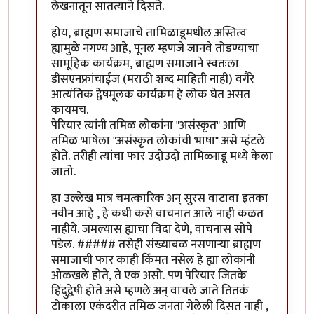
लेखनातून सातत्याने दिसते.
होय, ब्राह्मण समाजाचे तामिळाडूमधील अस्तित्व
ह्यामुळे नगण्य आहे, पूनल म्हणजे जानवे तोडण्याचा
सामूहिक कार्यक्रम, ब्राह्मण समाजाने स्वतःला
डीसएनफ्रांचाईज (मराठी शब्द माहिती नाही) वगैरे
आत्यंतिक द्वेषमूलक कार्यक्रम हे लोक घेत असत
कायमच.
पेरियार त्यांनी तमिळ लोकांना "असंस्कृत" आणि
तमिळ भाषेला "असंस्कृत लोकांची भाषा" असे म्हंटले
होते. तरीही त्यांचा फार उदोउदो तामिळ्नाडू मध्ये केला
जातो.
हा उल्लेख मात्र चमत्कारिक अन् सुरस वाटावा इतका
नवीन आहे , हे कधी कसे वाचनात आले नाही कळत
नाहीये. जमल्यास ह्याचा विदा देणे, वाचनास सोपे
पडेल. ##### तसेही संख्याबळ नसणाऱ्या ब्राह्मण
समाजाची फार काही किंमत नसेल हे ह्या लोकांनी
ओळखले होते, ते एक असो. पण पेरियार जितके
हिंदुद्वेषी होते असे म्हणले अन् वाचले जाते तितकं
टोकाला एकंदरीत तमिळ जनता गेलेली दिसत नाही ,