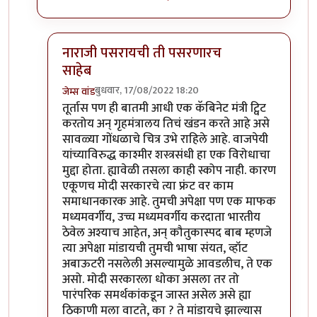
नाराजी पसरायची ती पसरणारच
साहेब
बुधवार, 17/08/2022 18:20
जेम्स वांड
In reply to
निषेधार्ह
by
क्लिंटन
तूर्तास पण ही बातमी आधी एक कॅबिनेट मंत्री ट्विट
करतोय अन् गृहमंत्रालय तिचं खंडन करते आहे असे
सावळ्या गोंधळाचे चित्र उभे राहिले आहे. वाजपेयी
यांच्याविरुद्ध काश्मीर शस्त्रसंधी हा एक विरोधाचा
मुद्दा होता. ह्यावेळी तसला काही स्कोप नाही. कारण
एकूणच मोदी सरकारचे त्या फ्रंट वर काम
समाधानकारक आहे. तुमची अपेक्षा पण एक माफक
मध्यमवर्गीय, उच्च मध्यमवर्गीय करदाता भारतीय
ठेवेल अश्याच आहेत, अन् कौतुकास्पद बाब म्हणजे
त्या अपेक्षा मांडायची तुमची भाषा संयत, व्हॉट
अबाऊटरी नसलेली असल्यामुळे आवडलीच, ते एक
असो. मोदी सरकारला धोका असला तर तो
पारंपरिक समर्थकांकडून जास्त असेल असे ह्या
ठिकाणी मला वाटते, का ? ते मांडायचे झाल्यास