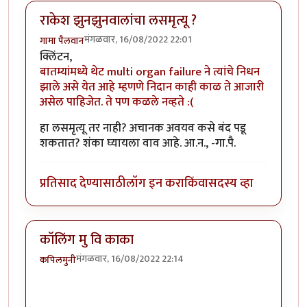
राकेश झुनझुनवालांचा लसमृत्यू ?
मंगळवार, 16/08/2022 22:01
गामा पैलवान
क्लिंटन,
बातम्यांमध्ये थेट multi organ failure ने त्यांचे निधन
झाले असे येत आहे म्हणणे निदान काही काळ ते आजारी
असेल पाहिजेत. ते पण कळले नव्हते :(
हा लसमृत्यू तर नाही? अचानक अवयव कसे बंद पडू
शकतात? शंका घ्यायला वाव आहे. आ.न., -गा.पै.
प्रतिसाद देण्यासाठी
लॉग इन करा
किंवा
सदस्य व्हा
कॉलिंग मु वि काका
मंगळवार, 16/08/2022 22:14
कपिलमुनी