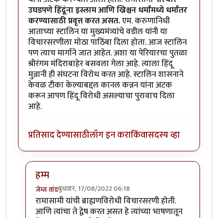
उघडपणे हिंदूंना इस्लाम आणि ख्रिश्चन धर्मांमध्ये धर्मांतर
करण्यासाठी प्रवृत्त करत असत.
एम. करुणानिधी
आताच्या स्टालिन या मुख्यमंत्र्यांचे वडील यांनी या
विचारसरणीला मोठा पाठिंबा दिला होता. आज स्टालिन
पण त्याच मार्गाने जात आहेत. अशा या पेरियारचा पुतळा
श्रीरंगम मंदिराबाहेर बसवला गेला आहे. त्याला हिंदू
मुन्नानी ही संघटना विरोध करत आहे. स्टालिन शासनाने
केवळ टीका केल्याबद्दल कानल कन्नन यांना अटक
करून आपण हिंदू विरोधी असल्याचा पुरावाच दिला
आहे.
प्रतिसाद देण्यासाठी
लॉग इन करा
किंवा
सदस्य व्हा
हम्म
बुधवार, 17/08/2022 06:18
जेम्स वांड
In reply to
नास्तिक पेरियार पुतळ्यावर केलेल्या टिप्पणी: क
रामासामी यांची ब्राह्मणविरोधी विचारसरणी होती.
आणि त्यांचा ते द्वेष करत असत हे त्यांच्या भाषणातून