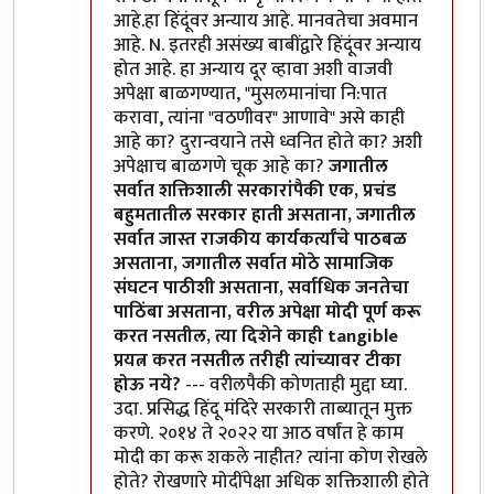
आहे.हा हिंदूंवर अन्याय आहे. मानवतेचा अवमान
आहे. N. इतरही असंख्य बाबींद्वारे हिंदूंवर अन्याय
होत आहे. हा अन्याय दूर व्हावा अशी वाजवी
अपेक्षा बाळगण्यात, "मुसलमानांचा नि:पात
करावा, त्यांना "वठणीवर" आणावे" असे काही
आहे का? दुरान्वयाने तसे ध्वनित होते का? अशी
अपेक्षाच बाळगणे चूक आहे का?
जगातील
सर्वात शक्तिशाली सरकारांपैकी एक, प्रचंड
बहुमतातील सरकार हाती असताना, जगातील
सर्वात जास्त राजकीय कार्यकर्त्यांचे पाठबळ
असताना, जगातील सर्वात मोठे सामाजिक
संघटन पाठीशी असताना, सर्वाधिक जनतेचा
पाठिंबा असताना, वरील अपेक्षा मोदी पूर्ण करू
करत नसतील, त्या दिशेने काही tangible
प्रयत्न करत नसतील तरीही त्यांच्यावर टीका
होऊ नये?
--- वरीलपैकी कोणताही मुद्दा घ्या.
उदा. प्रसिद्ध हिंदू मंदिरे सरकारी ताब्यातून मुक्त
करणे. २०१४ ते २०२२ या आठ वर्षांत हे काम
मोदी का करू शकले नाहीत? त्यांना कोण रोखले
होते? रोखणारे मोदींपेक्षा अधिक शक्तिशाली होते