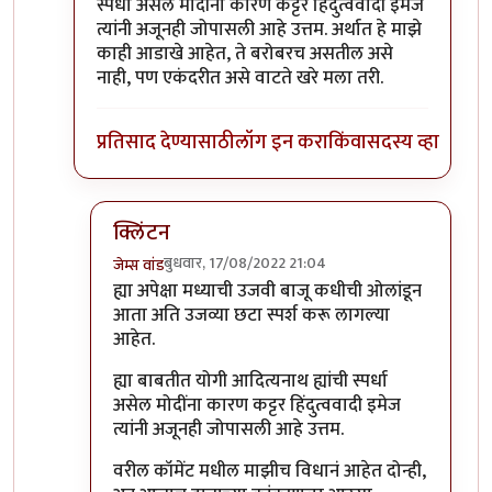
स्पर्धा असेल मोदींना कारण कट्टर हिंदुत्ववादी इमेज
त्यांनी अजूनही जोपासली आहे उत्तम. अर्थात हे माझे
काही आडाखे आहेत, ते बरोबरच असतील असे
नाही, पण एकंदरीत असे वाटते खरे मला तरी.
प्रतिसाद देण्यासाठी
लॉग इन करा
किंवा
सदस्य व्हा
क्लिंटन
बुधवार, 17/08/2022 21:04
जेम्स वांड
In reply to
नाराजी पसरायची ती पसरणारच साहेब
by
जे
ह्या अपेक्षा मध्याची उजवी बाजू कधीची ओलांडून
आता अति उजव्या छटा स्पर्श करू लागल्या
आहेत.
ह्या बाबतीत योगी आदित्यनाथ ह्यांची स्पर्धा
असेल मोदींना कारण कट्टर हिंदुत्ववादी इमेज
त्यांनी अजूनही जोपासली आहे उत्तम.
वरील कॉमेंट मधील माझीच विधानं आहेत दोन्ही,