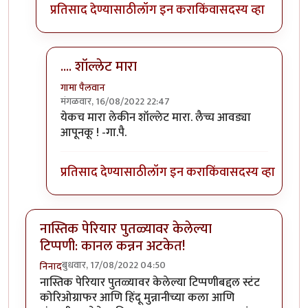
प्रतिसाद देण्यासाठी
लॉग इन करा
किंवा
सदस्य व्हा
.... शॉल्लेट मारा
गामा पैलवान
मंगळवार, 16/08/2022 22:47
In reply to
(No subject)
by
कपिलमुनी
येकच मारा लेकीन शॉल्लेट मारा. लैच्च आवड्या
आपूनकू ! -गा.पै.
प्रतिसाद देण्यासाठी
लॉग इन करा
किंवा
सदस्य व्हा
नास्तिक पेरियार पुतळ्यावर केलेल्या
टिप्पणी: कानल कन्नन अटकेत!
बुधवार, 17/08/2022 04:50
निनाद
नास्तिक पेरियार पुतळ्यावर केलेल्या टिप्पणीबद्दल स्टंट
कोरिओग्राफर आणि हिंदू मुन्नानीच्या कला आणि