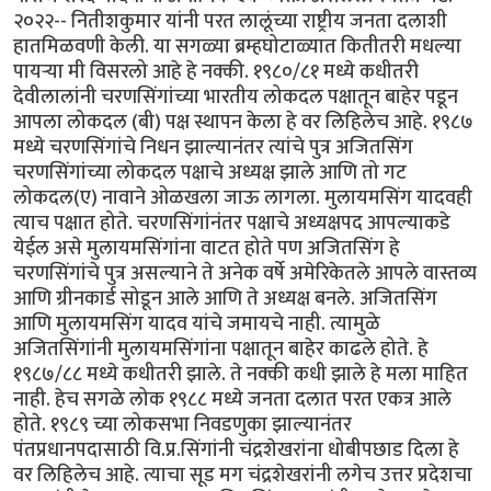
२०२२-- नितीशकुमार यांनी परत लालूंच्या राष्ट्रीय जनता दलाशी
हातमिळवणी केली. या सगळ्या ब्रम्हघोटाळ्यात कितीतरी मधल्या
पायऱ्या मी विसरलो आहे हे नक्की. १९८०/८१ मध्ये कधीतरी
देवीलालांनी चरणसिंगांच्या भारतीय लोकदल पक्षातून बाहेर पडून
आपला लोकदल (बी) पक्ष स्थापन केला हे वर लिहिलेच आहे. १९८७
मध्ये चरणसिंगांचे निधन झाल्यानंतर त्यांचे पुत्र अजितसिंग
चरणसिंगांच्या लोकदल पक्षाचे अध्यक्ष झाले आणि तो गट
लोकदल(ए) नावाने ओळखला जाऊ लागला. मुलायमसिंग यादवही
त्याच पक्षात होते. चरणसिंगांनंतर पक्षाचे अध्यक्षपद आपल्याकडे
येईल असे मुलायमसिंगांना वाटत होते पण अजितसिंग हे
चरणसिंगांचे पुत्र असल्याने ते अनेक वर्षे अमेरिकेतले आपले वास्तव्य
आणि ग्रीनकार्ड सोडून आले आणि ते अध्यक्ष बनले. अजितसिंग
आणि मुलायमसिंग यादव यांचे जमायचे नाही. त्यामुळे
अजितसिंगांनी मुलायमसिंगांना पक्षातून बाहेर काढले होते. हे
१९८७/८८ मध्ये कधीतरी झाले. ते नक्की कधी झाले हे मला माहित
नाही. हेच सगळे लोक १९८८ मध्ये जनता दलात परत एकत्र आले
होते. १९८९ च्या लोकसभा निवडणुका झाल्यानंतर
पंतप्रधानपदासाठी वि.प्र.सिंगांनी चंद्रशेखरांना धोबीपछाड दिला हे
वर लिहिलेच आहे. त्याचा सूड मग चंद्रशेखरांनी लगेच उत्तर प्रदेशचा