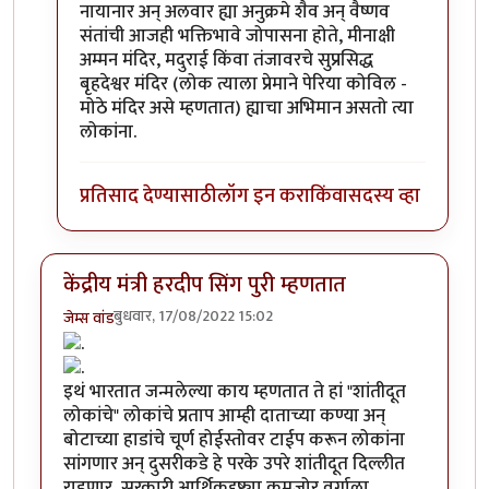
नायानार अन् अलवार ह्या अनुक्रमे शैव अन् वैष्णव
संतांची आजही भक्तिभावे जोपासना होते, मीनाक्षी
अम्मन मंदिर, मदुराई किंवा तंजावरचे सुप्रसिद्ध
बृहदेश्वर मंदिर (लोक त्याला प्रेमाने पेरिया कोविल -
मोठे मंदिर असे म्हणतात) ह्याचा अभिमान असतो त्या
लोकांना.
प्रतिसाद देण्यासाठी
लॉग इन करा
किंवा
सदस्य व्हा
केंद्रीय मंत्री हरदीप सिंग पुरी म्हणतात
बुधवार, 17/08/2022 15:02
जेम्स वांड
इथं भारतात जन्मलेल्या काय म्हणतात ते हां "शांतीदूत
लोकांचे" लोकांचे प्रताप आम्ही दाताच्या कण्या अन्
बोटाच्या हाडांचे चूर्ण होईस्तोवर टाईप करून लोकांना
सांगणार अन् दुसरीकडे हे परके उपरे शांतीदूत दिल्लीत
राहणार, सरकारी आर्थिकदृष्ट्या कमजोर वर्गाला