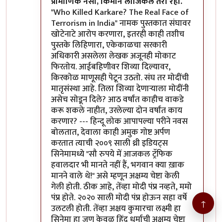
प्रामाणिक नसा, किमान लॉजिकल तरी रहा.
"Who Killed Karkare? The Real Face of
Terrorism in India" नामक पुस्तकात संघावर
खोटेनाटे आरोप करणारा, इतरही काही तशीच
पुस्तके लिहिणारा, एकेकाळचा सरकारी
अधिकारी असलेला लेखक अजूनही मोकाट
फिरतोय. आईबहिणीवर शिव्या दिल्यावर,
किरकोळ माणूसही पेटून उठतो. संघ तर मोदींची
मातृसंस्था आहे. तिला शिव्या देणाऱ्याला मोदींनी
असेच सोडून दिले? आठ वर्षांत काहीच वाकडे
करू शकले नाहीत, उरलेल्या दोन वर्षांत काय
करणार? --- हिन्दू लोक आपापल्या परीने नवस
बोलतात, देवाला काही अमुक गोष्ट अर्पण
करतात त्याची २००९ साली थ्री इडियट्स
सिनेमामध्ये "सौ रुपये में आजकल ट्रॅफिक
हवालदार भी मानते नहीं हैं, भगवान क्या ख़ाक
मानने वाले थे!" असे म्हणून अक्षम्य चेष्टा केली
गेली होती. ठीक आहे, तेंव्हा मोदी पंप्र नव्हते, ममो
पंप्र होते. २०२० साली मोदी पंप्र होऊन सहा वर्षे
↑
उलटली होती. तेंव्हा अक्षय कुमारचा लक्ष्मी हा
सिनेमा हा जणू केवळ हिंदू धर्माची अक्षम्य चेष्टा