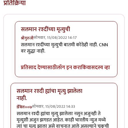
प्रतिक्रिया
सलमान रश्दींच्या मृत्युची
सोमवार, 15/08/2022 14:17
श्रीगुरुजी
In reply to
विश्व प्रख्यात लेखक "सलमान
by
डँबिस००७
सलमान रश्दींच्या मृत्युची बातमी कोठेही नाही. CNN
वर सुद्धा नाही.
प्रतिसाद देण्यासाठी
लॉग इन करा
किंवा
सदस्य व्हा
सलमान रश्दी ह्यांचा मृत्यु झालेला
नाही.
सोमवार, 15/08/2022 14:33
डँबिस००७
सलमान रश्दी ह्यांचा मृत्यु झालेला नसुन अजुनही ते
मृत्युशी अजुन झगडत आहेत. काही भारतीय न्युज मध्ये
त्यां चा मृत्यु झाला असे वाचनात आले असल्याने चुकुची