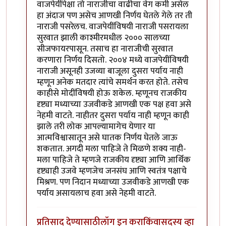
वाजपेयींपेक्षा तो नाराजीचा वाढीचा वेग कमी असेल
हा अंदाज पण असेच आणखी निर्णय घेतले गेले तर ती
नाराजी पसरेलच. वाजपेयींविषयी नाराजी पसरायला
सुरवात झाली काश्मीरमधील २००० सालच्या
सीजफायरपासून. तसाच हा नाराजीची सुरवात
करणारा निर्णय दिसतो. २००४ मध्ये वाजपेयींविषयी
नाराजी असूनही उजव्या बाजूला दुसरा पर्याय नाही
म्हणून अनेक मतदार त्यांचे समर्थन करत होते. तसेच
काहीसे मोदींविषयी होऊ शकेल. म्हणूनच राजकीय
दृष्ट्या मध्याच्या उजवीकडे आणखी एक पक्ष हवा असे
नेहमी वाटते. नाहीतर दुसरा पर्याय नाही म्हणून काही
झाले तरी लोक आपल्यामागेच येणार या
आत्मविश्वासातून असे घातक निर्णय घेतले जाऊ
शकतात. अगदी मला पाहिजे ते मिळणे शक्य नाही-
मला पाहिजे ते म्हणजे राजकीय दृष्ट्या आणि आर्थिक
दृष्ट्याही उजवे म्हणजेच जनसंघ आणि स्वतंत्र पक्षाचे
मिश्रण. पण निदान मध्याच्या उजवीकडे आणखी एक
पर्याय असायलाच हवा असे नेहमी वाटते.
प्रतिसाद देण्यासाठी
लॉग इन करा
किंवा
सदस्य व्हा