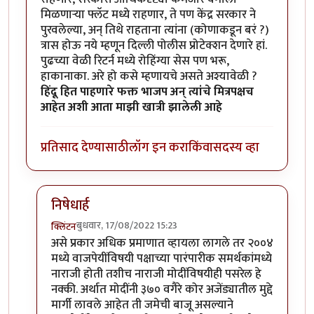
मिळणाऱ्या फ्लॅट मध्ये राहणार, ते पण केंद्र सरकार ने
पुरवलेल्या, अन् तिथे राहताना त्यांना (कोणाकडून बरं ?)
त्रास होऊ नये म्हणून दिल्ली पोलीस प्रोटेक्शन देणारे हां.
पुढच्या वेळी रिटर्न मध्ये रोहिंग्या सेस पण भरू,
हाकानाका. अरे हो कसे म्हणायचे असते अश्यावेळी ?
हिंदू हित पाहणारे फक्त भाजप अन् त्यांचे मित्रपक्षच
आहेत अशी आता माझी खात्री झालेली आहे
प्रतिसाद देण्यासाठी
लॉग इन करा
किंवा
सदस्य व्हा
निषेधार्ह
बुधवार, 17/08/2022 15:23
क्लिंटन
In reply to
केंद्रीय मंत्री हरदीप सिंग पुरी म्हणतात
by
जेम्स वांड
असे प्रकार अधिक प्रमाणात व्हायला लागले तर २००४
मध्ये वाजपेयींविषयी पक्षाच्या पारंपारीक समर्थकांमध्ये
नाराजी होती तशीच नाराजी मोदींविषयीही पसरेल हे
नक्की. अर्थात मोदींनी ३७० वगैरे कोर अजेंड्यातील मुद्दे
मार्गी लावले आहेत ती जमेची बाजू असल्याने