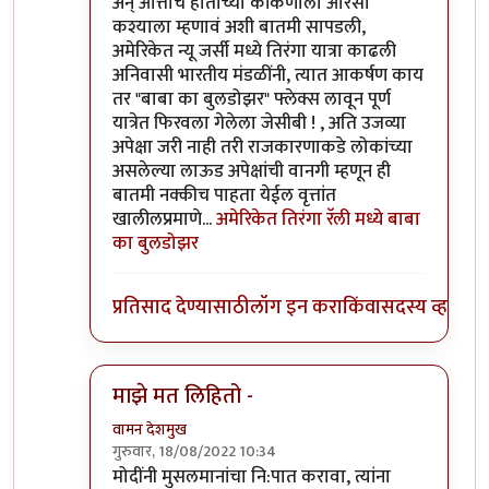
अन् आत्ताच हाताच्या कांकणाला आरसा
कश्याला म्हणावं अशी बातमी सापडली,
अमेरिकेत न्यू जर्सी मध्ये तिरंगा यात्रा काढली
अनिवासी भारतीय मंडळींनी, त्यात आकर्षण काय
तर "बाबा का बुलडोझर" फ्लेक्स लावून पूर्ण
यात्रेत फिरवला गेलेला जेसीबी ! , अति उजव्या
अपेक्षा जरी नाही तरी राजकारणाकडे लोकांच्या
असलेल्या लाऊड अपेक्षांची वानगी म्हणून ही
बातमी नक्कीच पाहता येईल वृत्तांत
खालीलप्रमाणे...
अमेरिकेत तिरंगा रॅली मध्ये बाबा
का बुलडोझर
प्रतिसाद देण्यासाठी
लॉग इन करा
किंवा
सदस्य व्हा
माझे मत लिहितो -
वामन देशमुख
गुरुवार, 18/08/2022 10:34
In reply to
नाराजी पसरायची ती पसरणारच साहेब
by
जे
मोदींनी मुसलमानांचा नि:पात करावा, त्यांना