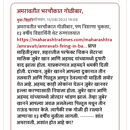
अमरावतीत भरचौकात गोळीबार,
सोमवार, 15/08/2022 19:08
मुक्त विहारि
अमरावतीत भरचौकात गोळीबार, पण निशाणा चुकला,
१३ वर्षीय विद्यार्थिनी थेट रुग्णालयात
https://maharashtratimes.com/maharashtra
/amravati/amravati-firing-in-ba…
प्राप्त
माहितीनुसार, शहरातील परफेक्ट चिकन सेंटरचा
मालिक जुबेर खान आणि अहमद यांच्यामध्ये दुपारी
वाद झाला होता. याप्रकरणात अहमदने धमकी दिली
होती. दरम्यान, जुबेर खानने आपल्या दुकानात तीन
तलवारी आणि पिस्तूल आणून ठेवल्याची माहिती समोर
येत आहे. अहमद काही लोकांना घेऊन जुबेर खानवर
हल्ला करण्यासाठी निघाला होता. जुबेर खान आणि
अहमद यांच्यामध्ये जोरदार भांडण झालं. तेव्हा जुबेर
खानने आपल्या जवळ असलेल्या पिस्तूल मधून तीन
राऊंड फायर केले. त्यापैकी एक गोळी ही रस्त्याने
जाणाऱ्या १३ वर्षीय मुलीला लागली.
--------
शांत
अमरावती, अशांत होत आहे का?