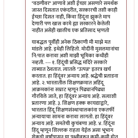
"वठणीवर" आणावे अशी ईच्छा असणारे समर्थक
जास्त दिसतात एकंदरीत, सरकारची तशी काही
ईच्छा दिसत नाही, किंवा हिंदूंना झुकते माप
देणारी पण खास कामे ह्या सरकारने केलेली
नाहीत असेही खालीच एक प्रतिसाद म्हणतो
याबद्धल पूर्वीही अनेक ठिकाणी मी माझे मत
मांडले आहे. इथेही लिहितो. मोदींनी मुसलमानांचा
नि:पात करावा अशी माझी भूमिका कधीही
नव्हती. --- १. हिंदूंची प्रसिद्ध मंदिरे सरकारे
ताब्यात ठेवतात. त्यातले "उत्पन्न" इतरत्र खर्च
करतात. हा हिंदूंवर अन्याय आहे. श्रद्धेची प्रताडना
आहे. २. भारतातील शिक्षणक्रमात अहिंदू
आक्रमकांना सम्राट म्हणून पिढ्यानपिढ्या
गौरविले जाते, हा हिंदूंवर अन्याय आहे. सत्याशी
प्रतारणा आहे. ३. शिक्षण हक्क कायद्याद्वारे,
भारतात हिंदू शिक्षणसंस्थाचालकांना एकतर्फी
अन्यायाचा सामना करावा लागतो. हा हिंदूंवर
अन्याय आहे. समतेची कुचंबणा आहे. ४. हिंदूंना
हिंदू म्हणून शिल्लक राहता येईल असा भूभाग
शेकडो वर्षांपासून या पृथ्वीवरून कमी-कमी होत