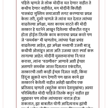
पहिले म्हणजे जे लोक मोदींना मत देणार नाहीत ते
कधीच देणार नाहीयेत, मग मोदींनी कितीही
पासबंदा मुस्लिम समाजाशी लगट करण्याचा प्रयत्न
केला तरी, दुसरे म्हणजे जे त्यांना मत देतात त्यांच्या
वाढलेल्या अपेक्षा, मला कायम वाटते की मोदी
सरकार हे घटनेने आखून दिलेल्या चौकटीत राहून
होता होईल तितके काम करायचा प्रयत्न करते पण
जे "समर्थक" मी म्हणतोय, त्यांच्या पेक्षा प्रचंड
वाढलेल्या आहेत, ह्या अपेक्षा मध्याची उजवी बाजू
कधीची ओलांडून आता अति उजव्या छटा स्पर्श करू
लागल्या आहेत. मोदींनी मुसलमानांचा नि:पात
करावा, त्यांना "वठणीवर" आणावे अशी ईच्छा
असणारे समर्थक जास्त दिसतात एकंदरीत,
सरकारची तशी काही ईच्छा दिसत नाही, किंवा
हिंदूंना झुकते माप देणारी पण खास कामे ह्या
सरकारने केलेली नाहीत असेही खालीच एक
प्रतिसाद म्हणतो (बहुतेक वामन देशमुखांचा) अश्या
परिस्थितीत मोदी पाहिजे तितके कट्टर नाहीत ह्या
मुद्द्यावर पण लोक त्यांच्यावर नाराज होऊ
शकतात, ह्या बाबतीत योगी आदित्यनाथ ह्यांची