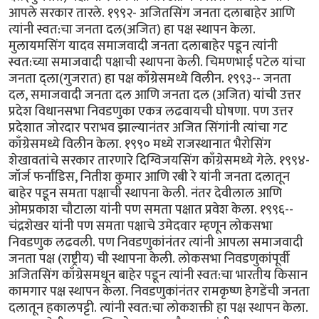
आपले सरकार तारले. १९९२- अजितसिंग जनता दलाबाहेर आणि
त्यांनी स्वत:चा जनता दल(अजित) हा पक्ष स्थापन केला.
मुलायमसिंग यादव समाजवादी जनता दलाबाहेर पडून त्यांनी
स्वत:च्या समाजवादी पक्षाची स्थापना केली. चिमणभाई पटेल यांचा
जनता द्ला(गुजरात) हा पक्ष काँग्रेसमध्ये विलीन. १९९३-- जनता
दल, समाजवादी जनता दल आणि जनता दल (अजित) यांची उत्तर
प्रदेश विधानसभा निवडणुका एकत्र लढवायची घोषणा. पण उत्तर
प्रदेशात जोरदार पराभव झाल्यानंतर अजित सिंगांनी त्यांचा गट
काँग्रेसमध्ये विलीन केला. १९९० मध्ये राजस्थानात भैरोसिंग
शेखावतांचे सरकार तारणारे दिग्विजयसिंग काँग्रेसमध्ये गेले. १९९४-
जॉर्ज फर्नांडिस, नितीश कुमार आणि रबी रे यांनी जनता दलातून
बाहेर पडून समता पक्षाची स्थापना केली. नंतर देवीलाल आणि
ओमप्रकाश चौटाला यांनी पण समता पक्षात प्रवेश केला. १९९६--
चंद्रशेखर यांनी पण समता पक्षाचे उमेदवार म्हणून लोकसभा
निवडणुक लढवली. पण निवडणुकांनंतर त्यांनी आपला समाजवादी
जनता पक्ष (राष्ट्रीय) ची स्थापना केली. लोकसभा निवडणुकांपूर्वी
अजितसिंग काँग्रेसमधून बाहेर पडून त्यांनी स्वत:चा भारतीय किसान
कामगार पक्ष स्थापन केला. निवडणुकांनंतर रामकृष्ण हेगडेंची जनता
दलातून हकालपट्टी. त्यांनी स्वत:चा लोकशक्ती हा पक्ष स्थापन केला.