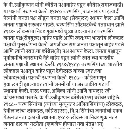
के.पी.उन्नीकृष्णन यांनी काँग्रेस पक्षाबाहेर पडून काँग्रेस(समाजवादी)
या पक्षाची स्थापना केली. १९७९: चरणसिंग, राजनारायण इत्यादी
नेत्यांनी जनता पक्ष सोडून जनता पक्ष (सेक्युलर) स्थापन केला आणि
जनता पक्षाचे सरकार पाडले. चरणसिंग औटघटकेचे पंतप्रधान झाले.
१९८०- लोकसभा निवडणुकांमध्ये धुव्वा उडल्यानंतर चरणसिंग
जनता पक्ष(सेक्युलर) बाहेर पडले आणि स्वत:च्या भारतीय लोकदल
पक्षाची पुनर्स्थापना केली. जगजीवन राम जनता पक्षातून बाहेर पडले
आणि त्यांनी स्वत:चा काँग्रेस(जे) पक्ष स्थापन केला. जनता पक्षातून
पूर्वाश्रमीचे जनसंघाचे नेते बाहेर पडून त्यांनी स्वत:च्या भारतीय
जनता पक्षाची स्थापना केली. १९८०/१९८१: चरणसिंगांच्या भारतीय
लोकदल पक्षातून बाहेर पडून देवीलाल यांच्या स्वत:च्या
लोकदल(बी) पक्षाची स्थापना केली. १९८७-- काँग्रेसमधून
हकालपट्टी झाल्यावर त्यांनी जनमोर्चा या अराजकीय गटाची
स्थापना केली. शरद पवार, अंबिका सोनी आणि वायलार रवी
काँग्रेसमध्ये परतले. के.पी.उन्नीकृष्णन काँग्रेस(एस) बरोबर राहिले.
१९८८-- चरणसिंगांचा (त्यांच्या मृत्यूनंतर अजितसिंगांचा) लोकदल,
देवीलालांचा लोकदल, काँग्रेस(एस), वि.प्र.सिंगांचा जनमोर्चा एकत्र
येऊन जनता दलाची स्थापना. १९८९- लोकसभा निवडणुकांनंतर
जनता दलाचा गटनेता (म्हणजेच होणारा नवा पंतप्रधान)