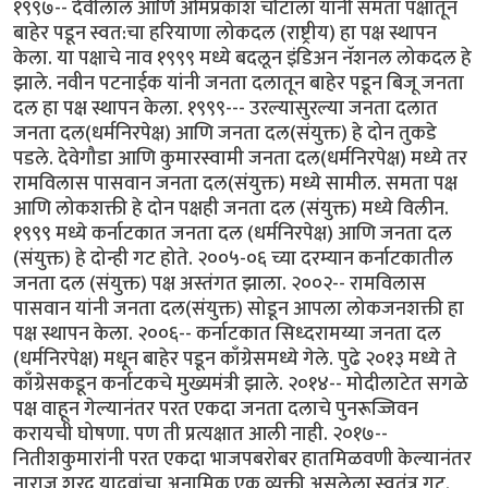
१९९७-- देवीलाल आणि ओमप्रकाश चौटाला यांनी समता पक्षातून
बाहेर पडून स्वत:चा हरियाणा लोकदल (राष्ट्रीय) हा पक्ष स्थापन
केला. या पक्षाचे नाव १९९९ मध्ये बदलून इंडिअन नॅशनल लोकदल हे
झाले. नवीन पटनाईक यांनी जनता दलातून बाहेर पडून बिजू जनता
दल हा पक्ष स्थापन केला. १९९९--- उरल्यासुरल्या जनता दलात
जनता दल(धर्मनिरपेक्ष) आणि जनता दल(संयुक्त) हे दोन तुकडे
पडले. देवेगौडा आणि कुमारस्वामी जनता दल(धर्मनिरपेक्ष) मध्ये तर
रामविलास पासवान जनता दल(संयुक्त) मध्ये सामील. समता पक्ष
आणि लोकशक्ती हे दोन पक्षही जनता दल (संयुक्त) मध्ये विलीन.
१९९९ मध्ये कर्नाटकात जनता दल (धर्मनिरपेक्ष) आणि जनता दल
(संयुक्त) हे दोन्ही गट होते. २००५-०६ च्या दरम्यान कर्नाटकातील
जनता दल (संयुक्त) पक्ष अस्तंगत झाला. २००२-- रामविलास
पासवान यांनी जनता दल(संयुक्त) सोडून आपला लोकजनशक्ती हा
पक्ष स्थापन केला. २००६-- कर्नाटकात सिध्दरामय्या जनता दल
(धर्मनिरपेक्ष) मधून बाहेर पडून काँग्रेसमध्ये गेले. पुढे २०१३ मध्ये ते
काँग्रेसकडून कर्नाटकचे मुख्यमंत्री झाले. २०१४-- मोदीलाटेत सगळे
पक्ष वाहून गेल्यानंतर परत एकदा जनता दलाचे पुनरूज्जिवन
करायची घोषणा. पण ती प्रत्यक्षात आली नाही. २०१७--
नितीशकुमारांनी परत एकदा भाजपबरोबर हातमिळवणी केल्यानंतर
नाराज शरद यादवांचा अनामिक एक व्यक्ती असलेला स्वतंत्र गट.