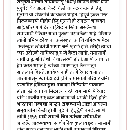
संस्कृती शाखेचे तामिळनाडू अध्यक्ष कानल कन्नन यांना
पुद्दुचेरी येथे अटक केली गेली. कानल कन्नन हे हिंदू
मुन्नानी या संघटनेचे कार्यकर्ते आहेत. हिंदूंचे हक्क परत
मिळवण्याची मोहीम हिंदू मुन्नानी ही संघटना चालवत
आहे. श्रीरंगम मंदिराबाहेरील नास्तिक असलेल्या
रामासामी पेरियार यांचा पुतळा बसवलेला आहे. पेरियार
त्यांनी तमिळ लोकांना "असंस्कृत" आणि तमिळ भाषेला
"असंस्कृत लोकांची भाषा" असे म्हंटले होते. तरीही त्यांचा
फार उदोउदो तामिळ्नाडू मध्ये केला जातो. रामासामी
यांची ब्राह्मणविरोधी विचारसरणी होती. आणि त्यांचा ते
द्वेष करत असत हे त्यांच्या भाषणातून लेखनातून
सातत्याने दिसते. इतकेच नाही तर पेरियार यांना तर
भारतापासून स्वातंत्र्य हवे होते. रामासामी पेरियार यांनी
प्रस्तावित
द्रविडनाडूचा नकाशा
ब्रिटिशांना पाठवला
होता. पुढे स्वातंत्र्य मिळाल्यावरही रामासामी पेरियार
यांनी भारतीय राष्ट्रध्वज जाळण्याची धमकी दिली होती.
भारताचा नकाशा जाळून टाकण्याची आज्ञा आपल्या
अनुयायांना केली होती
. पुढे ते हिंदू द्वेषी बनले. आणि
त्यांनी
१९५५ मध्ये रामाचे चित्र त्यांच्या सभेमध्येच
जाळले.
जाळण्याच्या सार्वजनिक कृत्याबद्दल रामासामी
यांना अटक करण्यात आली होती. रामासामी
पेरियार