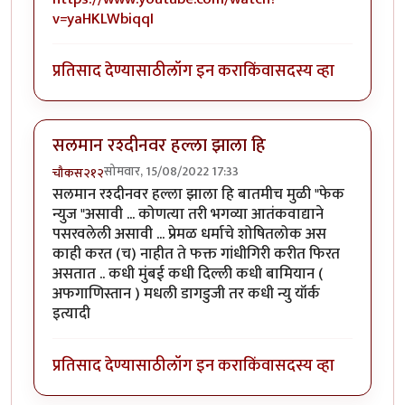
v=yaHKLWbiqqI
प्रतिसाद देण्यासाठी
लॉग इन करा
किंवा
सदस्य व्हा
सलमान रश्दीनवर हल्ला झाला हि
सोमवार, 15/08/2022 17:33
चौकस२१२
सलमान रश्दीनवर हल्ला झाला हि बातमीच मुळी "फेक
न्युज "असावी ... कोणत्या तरी भगव्या आतंकवाद्याने
पसरवलेली असावी ... प्रेमळ धर्माचे शोषितलोक अस
काही करत (च) नाहीत ते फक्त गांधीगिरी करीत फिरत
असतात .. कधी मुंबई कधी दिल्ली कधी बामियान (
अफगाणिस्तान ) मधली डागडुजी तर कधी न्यु यॉर्क
इत्यादी
प्रतिसाद देण्यासाठी
लॉग इन करा
किंवा
सदस्य व्हा