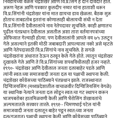
निवडायच्या वेळेस चंद्रशेखर आणि वि.प्र.सिंग हे दोन दावेदार होते.
अरूण नेहरू आणि पत्रकार कुलदीप नय्यर यांना हाताशी धरून
वि.प्र.सिंगांनी चंद्रशेखर यांना मात द्यायचा डाव खेळला. बैठक सुरू
होताच ताबडतोब इतरांना कोणालाही बोलायची संधी न देता
वि.प्र.सिंगांनी देवीलालांचे नाव नेतेपदावर सुचविले. काही क्षणातच
पुढील पंतप्रधान देवीलाल असतील अशा तारा वर्तमानपत्रांच्या
ऑफिसात गेल्याही होत्या. पण देवीलालांनी आपले वय ७५ उलटून
गेले असल्याने इतकी मोठी जबाबदारी आपल्याला नको असे म्हटले
आणि नेतेपदासाठी वि.प्र.सिंगांचे नाव सुचविले. हे सगळे
चंद्रशेखरांना अंधारात ठेऊन ठरवून केले गेले होते. त्यातून चंद्रशेखर
दुखावले गेले आणि ते वि.प्र.सिंगांच्या शपथविधीलाही हजर नव्हते.
१९९०- चंद्रशेखर आणि देवीलाल जनता दलाबाहेर पडले आणि
त्यांनी स्वत:च्या समाजवादी जनता दल या पक्षाची स्थापना केली.
चंद्रशेखर काँग्रेसच्या पाठिंब्याने पंतप्रधान झाले. राजस्थानात
दिग्विजयसिंग (मध्यप्रदेशातील वाचाळवीर दिग्विजियसिंग वेगळे)
या स्थानिक नेत्याने जनता दल सोडून स्वत:चा गट स्थापन करून
भाजपबरोबर हातमिळवणी केली आणि भैरोसिंग शेखावतांचे
अल्पमतातले सरकार तारले. १९९१-- चिमणभाई पटेल यांनी
समाजवादी जनता दलातून बाहेर पडून स्वत:च्या जनता
दल(गुजरात) पक्षाची स्थापना केली आणि काँग्रेसच्या पाठिंब्याने