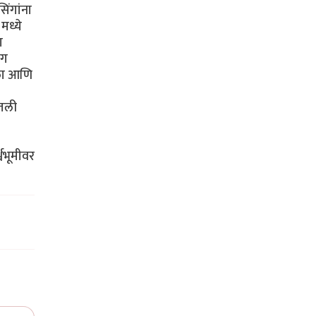
िंगांना
मध्ये
ा
ंग
पडला आणि
ितली
्वभूमीवर