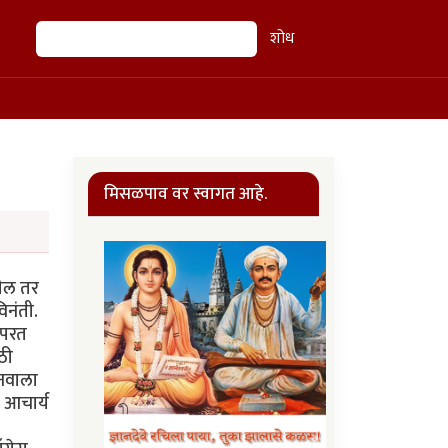
शोध
शोध
मिसळपाव वर स्वागत आहे.
तील तर
िनंती.
 परत
ठी
ानवाला
 आचार्य