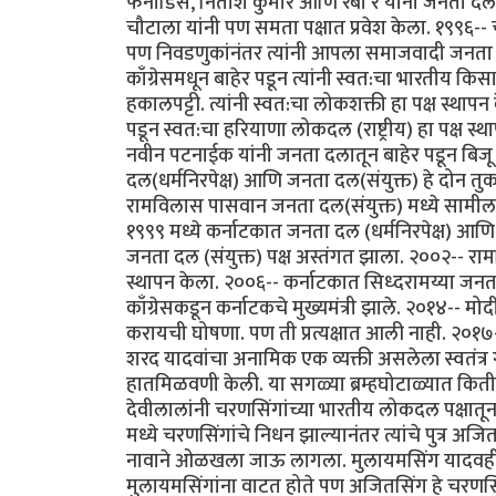
फर्नांडिस, नितीश कुमार आणि रबी रे यांनी जनता द
चौटाला यांनी पण समता पक्षात प्रवेश केला. १९९६-
पण निवडणुकांनंतर त्यांनी आपला समाजवादी जनता पक्
काँग्रेसमधून बाहेर पडून त्यांनी स्वत:चा भारतीय क
हकालपट्टी. त्यांनी स्वत:चा लोकशक्ती हा पक्ष स्थ
पडून स्वत:चा हरियाणा लोकदल (राष्ट्रीय) हा पक्ष स
नवीन पटनाईक यांनी जनता दलातून बाहेर पडून बिजू
दल(धर्मनिरपेक्ष) आणि जनता दल(संयुक्त) हे दोन तुक
रामविलास पासवान जनता दल(संयुक्त) मध्ये सामील. 
१९९९ मध्ये कर्नाटकात जनता दल (धर्मनिरपेक्ष) आणि 
जनता दल (संयुक्त) पक्ष अस्तंगत झाला. २००२-- र
स्थापन केला. २००६-- कर्नाटकात सिध्दरामय्या जनता दल 
काँग्रेसकडून कर्नाटकचे मुख्यमंत्री झाले. २०१४-- 
करायची घोषणा. पण ती प्रत्यक्षात आली नाही. २०
शरद यादवांचा अनामिक एक व्यक्ती असलेला स्वतंत्र ग
हातमिळवणी केली. या सगळ्या ब्रम्हघोटाळ्यात किती
देवीलालांनी चरणसिंगांच्या भारतीय लोकदल पक्षातू
मध्ये चरणसिंगांचे निधन झाल्यानंतर त्यांचे पुत्र
नावाने ओळखला जाऊ लागला. मुलायमसिंग यादवही त्य
मुलायमसिंगांना वाटत होते पण अजितसिंग हे चरणसिंगां