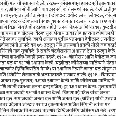
ल(बी) पक्षाची स्थापना केली. १९८७-- काँग्रेसमधून हकालपट्टी झाल्यावर त
र, अंबिका सोनी आणि वायलार रवी काँग्रेसमध्ये परतले. के.पी.उन्नीकृ
यांच्या मृत्यूनंतर अजितसिंगांचा) लोकदल, देवीलालांचा लोकदल, काँग्रे
 स्थापना. १९८९- लोकसभा निवडणुकांनंतर जनता दलाचा गटनेता (म्हणजे
आणि वि.प्र.सिंग हे दोन दावेदार होते. अरूण नेहरू आणि पत्रकार कुलदीप
ा मात द्यायचा डाव खेळला. बैठक सुरू होताच ताबडतोब इतरांना कोणालाही
नाव नेतेपदावर सुचविले. काही क्षणातच पुढील पंतप्रधान देवीलाल असती
पण देवीलालांनी आपले वय ७५ उलटून गेले असल्याने इतकी मोठी जबाबदार
ंगांचे नाव सुचविले. हे सगळे चंद्रशेखरांना अंधारात ठेऊन ठरवून केले 
र.सिंगांच्या शपथविधीलाही हजर नव्हते. १९९०- चंद्रशेखर आणि देवीलाल ज
दल या पक्षाची स्थापना केली. चंद्रशेखर काँग्रेसच्या पाठिंब्याने पंतप्
ाचाळवीर दिग्विजियसिंग वेगळे) या स्थानिक नेत्याने जनता दल सोडून स
 भैरोसिंग शेखावतांचे अल्पमतातले सरकार तारले. १९९१-- चिमणभा
जनता दल(गुजरात) पक्षाची स्थापना केली आणि काँग्रेसच्या पाठिंब्यान
 त्यांनी स्वत:चा जनता दल(अजित) हा पक्ष स्थापन केला. मुलायमसि
च्या समाजवादी पक्षाची स्थापना केली. चिमणभाई पटेल यांचा जनता
-- जनता दल, समाजवादी जनता दल आणि जनता दल (अजित) यांची उत्तर प्
र प्रदेशात जोरदार पराभव झाल्यानंतर अजित सिंगांनी त्यांचा गट
रोसिंग शेखावतांचे सरकार तारणारे दिग्विजयसिंग काँग्रेसमध्ये गेले. १९९