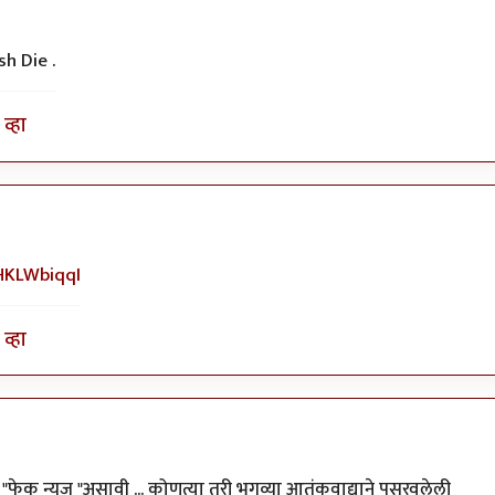
sh Die .
व्हा
HKLWbiqqI
व्हा
फेक न्युज "असावी ... कोणत्या तरी भगव्या आतंकवाद्याने पसरवलेली