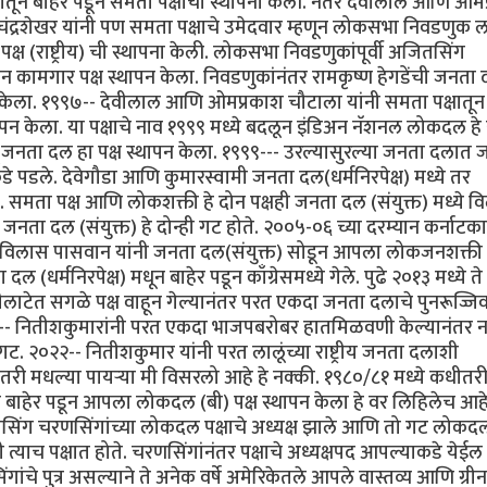
लातून बाहेर पडून समता पक्षाची स्थापना केली. नंतर देवीलाल आणि ओम
- चंद्रशेखर यांनी पण समता पक्षाचे उमेदवार म्हणून लोकसभा निवडणुक
ष (राष्ट्रीय) ची स्थापना केली. लोकसभा निवडणुकांपूर्वी अजितसिंग
िसान कामगार पक्ष स्थापन केला. निवडणुकांनंतर रामकृष्ण हेगडेंची जनता
ापन केला. १९९७-- देवीलाल आणि ओमप्रकाश चौटाला यांनी समता पक्षातून
्थापन केला. या पक्षाचे नाव १९९९ मध्ये बदलून इंडिअन नॅशनल लोकदल हे
 जनता दल हा पक्ष स्थापन केला. १९९९--- उरल्यासुरल्या जनता दलात 
डे पडले. देवेगौडा आणि कुमारस्वामी जनता दल(धर्मनिरपेक्ष) मध्ये तर
समता पक्ष आणि लोकशक्ती हे दोन पक्षही जनता दल (संयुक्त) मध्ये व
जनता दल (संयुक्त) हे दोन्ही गट होते. २००५-०६ च्या दरम्यान कर्नाट
ामविलास पासवान यांनी जनता दल(संयुक्त) सोडून आपला लोकजनशक्ती ह
(धर्मनिरपेक्ष) मधून बाहेर पडून काँग्रेसमध्ये गेले. पुढे २०१३ मध्ये ते
मोदीलाटेत सगळे पक्ष वाहून गेल्यानंतर परत एकदा जनता दलाचे पुनरूज्जि
१७-- नितीशकुमारांनी परत एकदा भाजपबरोबर हातमिळवणी केल्यानंतर 
ट. २०२२-- नितीशकुमार यांनी परत लालूंच्या राष्ट्रीय जनता दलाशी
तरी मधल्या पायऱ्या मी विसरलो आहे हे नक्की. १९८०/८१ मध्ये कधीतर
न बाहेर पडून आपला लोकदल (बी) पक्ष स्थापन केला हे वर लिहिलेच आह
 अजितसिंग चरणसिंगांच्या लोकदल पक्षाचे अध्यक्ष झाले आणि तो गट लोकद
ाच पक्षात होते. चरणसिंगांनंतर पक्षाचे अध्यक्षपद आपल्याकडे येईल
चे पुत्र असल्याने ते अनेक वर्षे अमेरिकेतले आपले वास्तव्य आणि ग्रीन