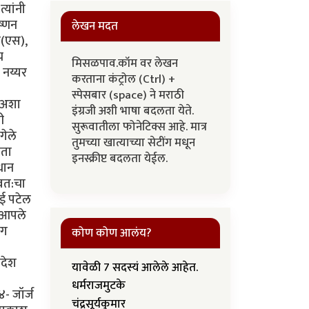
्यांनी
ष्णन
लेखन मदत
स(एस),
च
मिसळपाव.कॉम वर लेखन
 नय्यर
करताना कंट्रोल (Ctrl) +
स्पेसबार (space) ने मराठी
ल अशा
इंग्रजी अशी भाषा बदलता येते.
ी
सुरूवातीला फोनेटिक्स आहे. मात्र
गेले
तुमच्या खात्याच्या सेटींग मधून
नता
इनस्क्रीप्ट बदलता येईल.
रधान
्वत:चा
ई पटेल
े आपले
ंग
कोण कोण आलंय?
रदेश
यावेळी 7 सदस्यं आलेले आहेत.
धर्मराजमुटके
४- जॉर्ज
चंद्रसूर्यकुमार