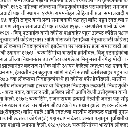
स्वत:च्या समाजवादी पक्षाची स्थापना केली. १९५१: आचार्य कृपलानींनी काँ
पना केली. १९५२: पहिल्या लोकसभा निवडणुकांमधील पराभवानंतर समाजवा
जवादी पक्षाची स्थापना १९५५: राममनोहर लोहियांनी प्रजा समाजवादी पक
: कर्पुरी ठाकूर यांनी प्रजा समाजवादी पक्षातून बाहेर पडून स्वत:च्या सं
चा पण संयुक्त समाजवादी पक्षात प्रवेश १९६७ - चरणसिंग यांनी काँग्रेस
१९६९ - बिजू पटनाईक यांनी काँग्रेस पक्षाबाहेर पडून उत्कल काँग्रेस पक्षा
ा नेतृत्वाखाली काँग्रेस(आर) आणि मोरारजी देसाईंच्या नेतृत्वाखाली काँग्रे
ा लोकसभा निवडणुकांमध्ये झालेल्या पराभवानंतर प्रजा समाजवादी 
ाची स्थापना १९७४ - चरणसिंगांचा भारतीय क्रांतीदल, बिजू पटनाईकांच
, राजाजींच्या निधनानंतर उतरणीला लागलेला मिनू मसानी-पिलू मोदींचा स्
 झाल्यानंतर बलराज मधोक यांनी स्थापन केलेला स्वत:चा पक्ष एकत्र य
ाम, हेमवतीनंदन बहुगुणा आणि नंदिनी सत्पथी काँग्रेसबाहेर पडून त्या
ा.१९७७ च्या लोकसभा निवडणुकांमध्ये हा काँग्रेस फॉर डेमॉक्रसी, भारतीय
ारतीय लोकदलाच्या हलधर या चिन्हावर निवडणूक लढवली. निवडणुकीन
८ - शरद पवार, वायलार रवी, अंबिका सोनी आणि के.पी.उन्नीकृष्णन यांनी क
ापना केली. १९७९: चरणसिंग, राजनारायण इत्यादी नेत्यांनी जनता पक्ष सोड
षाचे सरकार पाडले. चरणसिंग औटघटकेचे पंतप्रधान झाले. १९८०- लोक
्ष(सेक्युलर) बाहेर पडले आणि स्वत:च्या भारतीय लोकदल पक्षाची पुनर्स
नी स्वत:चा काँग्रेस(जे) पक्ष स्थापन केला. जनता पक्षातून पूर्वाश्रमीचे
य जनता पक्षाची स्थापना केली. १९८०/१९८१: चरणसिंगांच्या भारतीय लोक