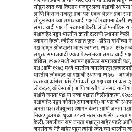
नारायण आणि आचार्य नरेंद्र देव यांनी काँग्रेस सोडून 
सोडून स्वत:च्या किसान मजदूर प्रजा पक्षाची स्था
आणि किसान मजदूर प्रजा पक्ष एकत्र येऊन प्रजा समा
सोडून स्वत:च्या समाजवादी पक्षाची स्थापना केली. १९६४
समाजवादी पक्षाची स्थापना केली. जॉर्ज फर्नांडिस यां
पक्षाबाहेर पडून भारतीय क्रांती दलाची स्थापना केली. 
स्थापना केली. काँग्रेस पक्षात फूट-- इंदिरा गांधींच्य
पक्ष म्हणून ओळखला जाऊ लागला. १९७२ - १९७१ च्य
संयुक्त समाजवादी एकत्र येऊन नव्या समाजवादी पक्ष
काँग्रेस, १९७२ मध्ये स्थापन झालेला समाजवादी पक्ष
पक्ष आणि १९७३ मध्ये भारतीय जनसंघातून हकालपट्टी
भारतीय लोकदल या पक्षाची स्थापना १९७७ - जगजीवन र
स्वत:चा काँग्रेस फॉर डेमॉक्रसी हा पक्ष स्थापन केल
लोकदल, काँग्रेस(ओ) आणि भारतीय जनसंघ यांनी भ
पक्षांचे जनता पक्ष या नव्या पक्षात विलीनीकरण. १९७
पक्षाबाहेर पडून काँग्रेस(समाजवादी) या पक्षाची स्थ
जनता पक्ष (सेक्युलर) स्थापन केला आणि जनता पक्
निवडणुकांमध्ये धुव्वा उडल्यानंतर चरणसिंग जनता पक
केली. जगजीवन राम जनता पक्षातून बाहेर पडले आणि त्यां
जनसंघाचे नेते बाहेर पडून त्यांनी स्वत:च्या भारती