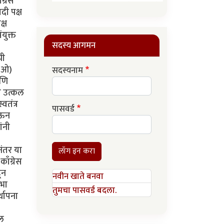
ग्रेस
दी पक्ष
्ष
युक्त
सदस्य आगमन
ची
स(ओ)
सदस्यनाम
आणि
ा उत्कल
वतंत्र
पासवर्ड
ेऊन
ंनी
ंतर या
लॉग इन करा
ाँग्रेस
ून
नवीन खाते बनवा
सभा
तुमचा पासवर्ड बदला.
्थापना
दल