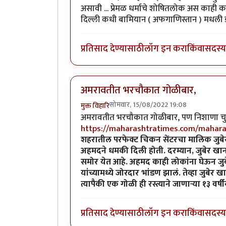
असावी ... प्रेमळ धर्माचे शोषितलोक अस काही 
दिल्ली कधी बामियान ( अफगाणिस्तान ) मधली डाग
प्रतिसाद देण्यासाठी
लॉग इन करा
किंवा
सदस्य 
अमरावतीत भरचौकात गोळीबार,
सोमवार, 15/08/2022 19:08
मुक्त विहारि
अमरावतीत भरचौकात गोळीबार, पण निशाणा चुकला,
https://maharashtratimes.com/maharas
शहरातील परफेक्ट चिकन सेंटरचा मालिक जुबेर
अहमदने धमकी दिली होती. दरम्यान, जुबेर खा
समोर येत आहे. अहमद काही लोकांना घेऊन जु
यांच्यामध्ये जोरदार भांडण झालं. तेव्हा जुबे
त्यापैकी एक गोळी ही रस्त्याने जाणाऱ्या १३ वर्
प्रतिसाद देण्यासाठी
लॉग इन करा
किंवा
सदस्य 