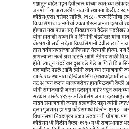
पक्षातून बाहेर पडून देवीलाल यांच्या स्वत:च्या लोकद
जनमोर्चा या अराजकीय गटाची स्थापना केली. शरद पवा
काँग्रेस(एस) बरोबर राहिले. १९८८-- चरणसिंगांचा (त्
वि.प्र.सिंगांचा जनमोर्चा एकत्र येऊन जनता दलाची
होणारा नवा पंतप्रधान) निवडायच्या वेळेस चंद्रशेखर 
यांना हाताशी धरून वि.प्र.सिंगांनी चंद्रशेखर यांन
बोलायची संधी न देता वि.प्र.सिंगांनी देवीलालांचे 
तारा वर्तमानपत्रांच्या ऑफिसात गेल्याही होत्या. 
आपल्याला नको असे म्हटले आणि नेतेपदासाठी वि.प्र.सि
होते. त्यातून चंद्रशेखर दुखावले गेले आणि ते वि.प्
दलाबाहेर पडले आणि त्यांनी स्वत:च्या समाजवादी जनता 
झाले. राजस्थानात दिग्विजयसिंग (मध्यप्रदेशातील व
गट स्थापन करून भाजपबरोबर हातमिळवणी केली आणि
यांनी समाजवादी जनता दलातून बाहेर पडून स्वत:च्या 
सरकार तारले. १९९२- अजितसिंग जनता दलाबाहेर आणि
यादव समाजवादी जनता दलाबाहेर पडून त्यांनी स्वत:
द्ला(गुजरात) हा पक्ष काँग्रेसमध्ये विलीन. १९९३
विधानसभा निवडणुका एकत्र लढवायची घोषणा. पण उत्त
काँग्रेसमध्ये विलीन केला. १९९० मध्ये राजस्थानात भै