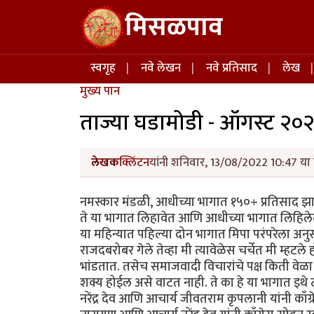
Skip to main content
मिसळपाव
Main navigation
स्वगृह
नवे लेखन
नवे प्रतिसाद
लेख
मुख्य पान
ताज्या घडामोडी - ऑगस्ट २०२
लेखक
क्लिंटन
यांनी शनिवार, 13/08/2022 10:47 या 
नमस्कार मंडळी, आधीच्या भागात १५०+ प्रतिसाद झ
ते या भागात लिहावेत आणि आधीच्या भागात लिहिलेल्य
या महिन्यात पहिल्या दोन भागात मिपा परंपरेला अनु
राजदबरोबर गेले तेव्हा मी त्यावेळेस चर्चेत मी म्हट
भांडतात. तसेच समाजवादी विचारांचे पक्ष किती वेळा
शक्य होईल असे वाटत नाही. ते का हे या भागात इथे
नरेंद्र देव आणि आचार्य जीवतराम कृपलानी यांनी काँग