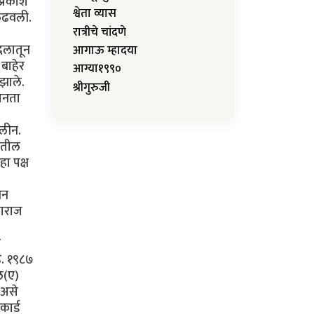
प्रकाश
श्वेता व्यास
 लढवली.
रात्रीचे चांदणे
 दलातून
आगाऊ म्हादया
 बाहेर
आग्या१९९०
 झाले.
श्रीगुरुजी
जनता
िलीन.
कातील
ा पक्ष
वन
नाराज
ी
े. १९८७
ल(ए)
 असे
कार्ड