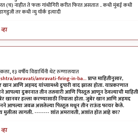
करत (च) नाहीत ते फक्त गांधीगिरी करीत फिरत असतात .. कधी मुंबई कधी
डुजी तर कधी न्यु यॉर्क इत्यादी
व्हा
 १३ वर्षीय विद्यार्थिनी थेट रुग्णालयात
htra/amravati/amravati-firing-in-ba…
प्राप्त माहितीनुसार,
 खान आणि अहमद यांच्यामध्ये दुपारी वाद झाला होता. याप्रकरणात
नने आपल्या दुकानात तीन तलवारी आणि पिस्तूल आणून ठेवल्याची माहित
बेर खानवर हल्ला करण्यासाठी निघाला होता. जुबेर खान आणि अहमद
र खानने आपल्या जवळ असलेल्या पिस्तूल मधून तीन राऊंड फायर केले.
षीय मुलीला लागली.
--------
शांत अमरावती, अशांत होत आहे का?
व्हा