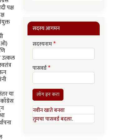
ग्रेस
दी पक्ष
्ष
युक्त
सदस्य आगमन
ची
स(ओ)
सदस्यनाम
आणि
ा उत्कल
वतंत्र
पासवर्ड
ेऊन
ंनी
ंतर या
लॉग इन करा
ाँग्रेस
ून
नवीन खाते बनवा
सभा
तुमचा पासवर्ड बदला.
्थापना
दल