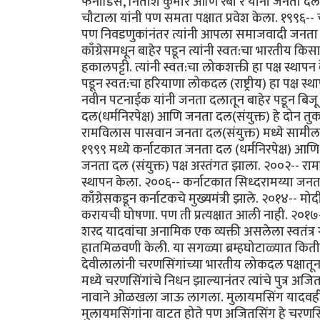
फर्नांडिस, नितीश कुमार आणि रबी रे यांनी जनता द
चौटाला यांनी पण समता पक्षात प्रवेश केला. १९९६-
पण निवडणुकांनंतर त्यांनी आपला समाजवादी जनता पक्
काँग्रेसमधून बाहेर पडून त्यांनी स्वत:चा भारतीय क
हकालपट्टी. त्यांनी स्वत:चा लोकशक्ती हा पक्ष स्थ
पडून स्वत:चा हरियाणा लोकदल (राष्ट्रीय) हा पक्ष स
नवीन पटनाईक यांनी जनता दलातून बाहेर पडून बिजू
दल(धर्मनिरपेक्ष) आणि जनता दल(संयुक्त) हे दोन तुक
रामविलास पासवान जनता दल(संयुक्त) मध्ये सामील. 
१९९९ मध्ये कर्नाटकात जनता दल (धर्मनिरपेक्ष) आणि 
जनता दल (संयुक्त) पक्ष अस्तंगत झाला. २००२-- र
स्थापन केला. २००६-- कर्नाटकात सिध्दरामय्या जनता दल 
काँग्रेसकडून कर्नाटकचे मुख्यमंत्री झाले. २०१४-- 
करायची घोषणा. पण ती प्रत्यक्षात आली नाही. २०
शरद यादवांचा अनामिक एक व्यक्ती असलेला स्वतंत्र ग
हातमिळवणी केली. या सगळ्या ब्रम्हघोटाळ्यात किती
देवीलालांनी चरणसिंगांच्या भारतीय लोकदल पक्षातू
मध्ये चरणसिंगांचे निधन झाल्यानंतर त्यांचे पुत्र
नावाने ओळखला जाऊ लागला. मुलायमसिंग यादवही त्य
मुलायमसिंगांना वाटत होते पण अजितसिंग हे चरणसिंगां