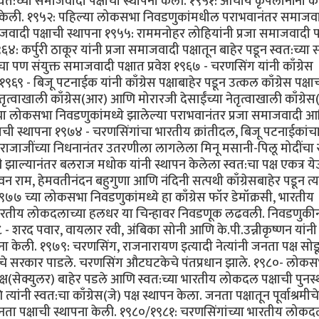
स्वत:च्या समाजवादी पक्षाची स्थापना केली. १९५१: आचार्य कृपलानींनी काँ
पना केली. १९५२: पहिल्या लोकसभा निवडणुकांमधील पराभवानंतर समाजवा
जवादी पक्षाची स्थापना १९५५: राममनोहर लोहियांनी प्रजा समाजवादी पक
: कर्पुरी ठाकूर यांनी प्रजा समाजवादी पक्षातून बाहेर पडून स्वत:च्या सं
चा पण संयुक्त समाजवादी पक्षात प्रवेश १९६७ - चरणसिंग यांनी काँग्रेस
१९६९ - बिजू पटनाईक यांनी काँग्रेस पक्षाबाहेर पडून उत्कल काँग्रेस पक्षा
ा नेतृत्वाखाली काँग्रेस(आर) आणि मोरारजी देसाईंच्या नेतृत्वाखाली काँग्रे
ा लोकसभा निवडणुकांमध्ये झालेल्या पराभवानंतर प्रजा समाजवादी 
ाची स्थापना १९७४ - चरणसिंगांचा भारतीय क्रांतीदल, बिजू पटनाईकांच
, राजाजींच्या निधनानंतर उतरणीला लागलेला मिनू मसानी-पिलू मोदींचा स्
 झाल्यानंतर बलराज मधोक यांनी स्थापन केलेला स्वत:चा पक्ष एकत्र य
ाम, हेमवतीनंदन बहुगुणा आणि नंदिनी सत्पथी काँग्रेसबाहेर पडून त्या
ा.१९७७ च्या लोकसभा निवडणुकांमध्ये हा काँग्रेस फॉर डेमॉक्रसी, भारतीय
ारतीय लोकदलाच्या हलधर या चिन्हावर निवडणूक लढवली. निवडणुकीन
८ - शरद पवार, वायलार रवी, अंबिका सोनी आणि के.पी.उन्नीकृष्णन यांनी क
ापना केली. १९७९: चरणसिंग, राजनारायण इत्यादी नेत्यांनी जनता पक्ष सोड
षाचे सरकार पाडले. चरणसिंग औटघटकेचे पंतप्रधान झाले. १९८०- लोक
्ष(सेक्युलर) बाहेर पडले आणि स्वत:च्या भारतीय लोकदल पक्षाची पुनर्स
नी स्वत:चा काँग्रेस(जे) पक्ष स्थापन केला. जनता पक्षातून पूर्वाश्रमीचे
य जनता पक्षाची स्थापना केली. १९८०/१९८१: चरणसिंगांच्या भारतीय लोक