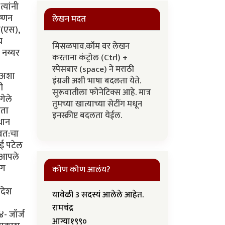
्यांनी
ष्णन
लेखन मदत
स(एस),
च
मिसळपाव.कॉम वर लेखन
 नय्यर
करताना कंट्रोल (Ctrl) +
स्पेसबार (space) ने मराठी
ल अशा
इंग्रजी अशी भाषा बदलता येते.
ी
सुरूवातीला फोनेटिक्स आहे. मात्र
गेले
तुमच्या खात्याच्या सेटींग मधून
नता
इनस्क्रीप्ट बदलता येईल.
रधान
्वत:चा
ई पटेल
े आपले
ंग
कोण कोण आलंय?
रदेश
यावेळी 3 सदस्यं आलेले आहेत.
रामचंद्र
४- जॉर्ज
आग्या१९९०