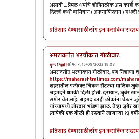
असावी ... प्रेमळ धर्माचे शोषितलोक अस काही 
दिल्ली कधी बामियान ( अफगाणिस्तान ) मधली डाग
प्रतिसाद देण्यासाठी
लॉग इन करा
किंवा
सदस्य 
अमरावतीत भरचौकात गोळीबार,
सोमवार, 15/08/2022 19:08
मुक्त विहारि
अमरावतीत भरचौकात गोळीबार, पण निशाणा चुकला,
https://maharashtratimes.com/maharas
शहरातील परफेक्ट चिकन सेंटरचा मालिक जुबेर
अहमदने धमकी दिली होती. दरम्यान, जुबेर खा
समोर येत आहे. अहमद काही लोकांना घेऊन जु
यांच्यामध्ये जोरदार भांडण झालं. तेव्हा जुबे
त्यापैकी एक गोळी ही रस्त्याने जाणाऱ्या १३ वर्
प्रतिसाद देण्यासाठी
लॉग इन करा
किंवा
सदस्य 