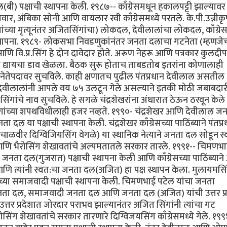
ल(बी) पक्षाची स्थापना केली. १९८७-- काँग्रेसमधून हकालपट्टी झाल्यावर त
र, अंबिका सोनी आणि वायलार रवी काँग्रेसमध्ये परतले. के.पी.उन्नीकृ
यांच्या मृत्यूनंतर अजितसिंगांचा) लोकदल, देवीलालांचा लोकदल, काँग्रे
 स्थापना. १९८९- लोकसभा निवडणुकांनंतर जनता दलाचा गटनेता (म्हणजे
आणि वि.प्र.सिंग हे दोन दावेदार होते. अरूण नेहरू आणि पत्रकार कुलदीप
ा मात द्यायचा डाव खेळला. बैठक सुरू होताच ताबडतोब इतरांना कोणालाही
नाव नेतेपदावर सुचविले. काही क्षणातच पुढील पंतप्रधान देवीलाल असती
पण देवीलालांनी आपले वय ७५ उलटून गेले असल्याने इतकी मोठी जबाबदार
ंगांचे नाव सुचविले. हे सगळे चंद्रशेखरांना अंधारात ठेऊन ठरवून केले 
र.सिंगांच्या शपथविधीलाही हजर नव्हते. १९९०- चंद्रशेखर आणि देवीलाल ज
दल या पक्षाची स्थापना केली. चंद्रशेखर काँग्रेसच्या पाठिंब्याने पंतप्
ाचाळवीर दिग्विजियसिंग वेगळे) या स्थानिक नेत्याने जनता दल सोडून स
 भैरोसिंग शेखावतांचे अल्पमतातले सरकार तारले. १९९१-- चिमणभा
जनता दल(गुजरात) पक्षाची स्थापना केली आणि काँग्रेसच्या पाठिंब्यान
 त्यांनी स्वत:चा जनता दल(अजित) हा पक्ष स्थापन केला. मुलायमसि
च्या समाजवादी पक्षाची स्थापना केली. चिमणभाई पटेल यांचा जनता
-- जनता दल, समाजवादी जनता दल आणि जनता दल (अजित) यांची उत्तर प्
र प्रदेशात जोरदार पराभव झाल्यानंतर अजित सिंगांनी त्यांचा गट
रोसिंग शेखावतांचे सरकार तारणारे दिग्विजयसिंग काँग्रेसमध्ये गेले. १९९