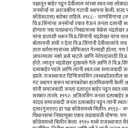
पक्षातून बाहेर पडून देवीलाल यांच्या स्वत:च्या लोकद
जनमोर्चा या अराजकीय गटाची स्थापना केली. शरद पवा
काँग्रेस(एस) बरोबर राहिले. १९८८-- चरणसिंगांचा (त्
वि.प्र.सिंगांचा जनमोर्चा एकत्र येऊन जनता दलाची
होणारा नवा पंतप्रधान) निवडायच्या वेळेस चंद्रशेखर 
यांना हाताशी धरून वि.प्र.सिंगांनी चंद्रशेखर यांन
बोलायची संधी न देता वि.प्र.सिंगांनी देवीलालांचे 
तारा वर्तमानपत्रांच्या ऑफिसात गेल्याही होत्या. 
आपल्याला नको असे म्हटले आणि नेतेपदासाठी वि.प्र.सि
होते. त्यातून चंद्रशेखर दुखावले गेले आणि ते वि.प्
दलाबाहेर पडले आणि त्यांनी स्वत:च्या समाजवादी जनता 
झाले. राजस्थानात दिग्विजयसिंग (मध्यप्रदेशातील व
गट स्थापन करून भाजपबरोबर हातमिळवणी केली आणि
यांनी समाजवादी जनता दलातून बाहेर पडून स्वत:च्या 
सरकार तारले. १९९२- अजितसिंग जनता दलाबाहेर आणि
यादव समाजवादी जनता दलाबाहेर पडून त्यांनी स्वत:
द्ला(गुजरात) हा पक्ष काँग्रेसमध्ये विलीन. १९९३
विधानसभा निवडणुका एकत्र लढवायची घोषणा. पण उत्त
काँग्रेसमध्ये विलीन केला. १९९० मध्ये राजस्थानात भै