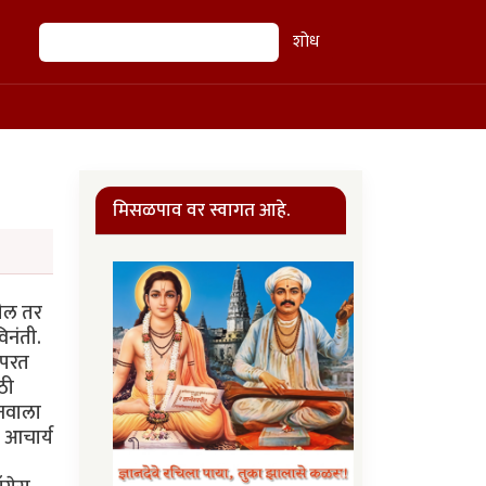
शोध
शोध
मिसळपाव वर स्वागत आहे.
तील तर
िनंती.
 परत
ठी
ानवाला
 आचार्य