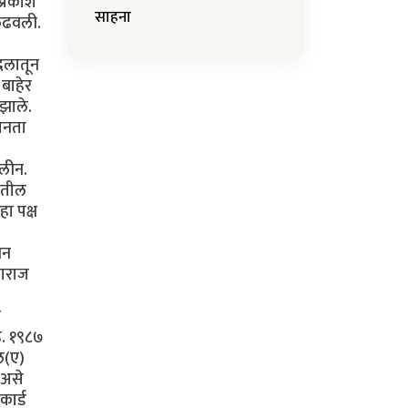
प्रकाश
साहना
 लढवली.
 दलातून
 बाहेर
 झाले.
जनता
िलीन.
कातील
ा पक्ष
वन
नाराज
ी
े. १९८७
ल(ए)
 असे
कार्ड