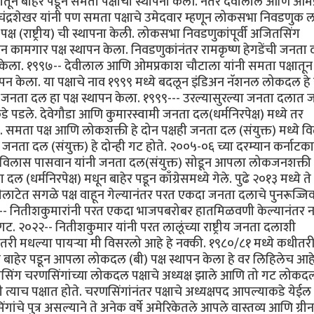
लातून बाहेर पडून समता पक्षाची स्थापना केली. नंतर देवीलाल आणि ओम
- चंद्रशेखर यांनी पण समता पक्षाचे उमेदवार म्हणून लोकसभा निवडणुक
ष (राष्ट्रीय) ची स्थापना केली. लोकसभा निवडणुकांपूर्वी अजितसिंग
िसान कामगार पक्ष स्थापन केला. निवडणुकांनंतर रामकृष्ण हेगडेंची जनता
ापन केला. १९९७-- देवीलाल आणि ओमप्रकाश चौटाला यांनी समता पक्षातून
्थापन केला. या पक्षाचे नाव १९९९ मध्ये बदलून इंडिअन नॅशनल लोकदल हे
 जनता दल हा पक्ष स्थापन केला. १९९९--- उरल्यासुरल्या जनता दलात 
डे पडले. देवेगौडा आणि कुमारस्वामी जनता दल(धर्मनिरपेक्ष) मध्ये तर
समता पक्ष आणि लोकशक्ती हे दोन पक्षही जनता दल (संयुक्त) मध्ये व
जनता दल (संयुक्त) हे दोन्ही गट होते. २००५-०६ च्या दरम्यान कर्नाट
ामविलास पासवान यांनी जनता दल(संयुक्त) सोडून आपला लोकजनशक्ती ह
(धर्मनिरपेक्ष) मधून बाहेर पडून काँग्रेसमध्ये गेले. पुढे २०१३ मध्ये ते
मोदीलाटेत सगळे पक्ष वाहून गेल्यानंतर परत एकदा जनता दलाचे पुनरूज्जि
१७-- नितीशकुमारांनी परत एकदा भाजपबरोबर हातमिळवणी केल्यानंतर 
ट. २०२२-- नितीशकुमार यांनी परत लालूंच्या राष्ट्रीय जनता दलाशी
तरी मधल्या पायऱ्या मी विसरलो आहे हे नक्की. १९८०/८१ मध्ये कधीतर
न बाहेर पडून आपला लोकदल (बी) पक्ष स्थापन केला हे वर लिहिलेच आह
 अजितसिंग चरणसिंगांच्या लोकदल पक्षाचे अध्यक्ष झाले आणि तो गट लोकद
ाच पक्षात होते. चरणसिंगांनंतर पक्षाचे अध्यक्षपद आपल्याकडे येईल
चे पुत्र असल्याने ते अनेक वर्षे अमेरिकेतले आपले वास्तव्य आणि ग्रीन