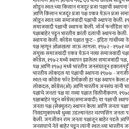
नारायण आणि आचार्य नरेंद्र देव यांनी काँग्रेस सोडून 
सोडून स्वत:च्या किसान मजदूर प्रजा पक्षाची स्था
आणि किसान मजदूर प्रजा पक्ष एकत्र येऊन प्रजा समा
सोडून स्वत:च्या समाजवादी पक्षाची स्थापना केली. १९६४
समाजवादी पक्षाची स्थापना केली. जॉर्ज फर्नांडिस यां
पक्षाबाहेर पडून भारतीय क्रांती दलाची स्थापना केली. 
स्थापना केली. काँग्रेस पक्षात फूट-- इंदिरा गांधींच्य
पक्ष म्हणून ओळखला जाऊ लागला. १९७२ - १९७१ च्य
संयुक्त समाजवादी एकत्र येऊन नव्या समाजवादी पक्ष
काँग्रेस, १९७२ मध्ये स्थापन झालेला समाजवादी पक्ष
पक्ष आणि १९७३ मध्ये भारतीय जनसंघातून हकालपट्टी
भारतीय लोकदल या पक्षाची स्थापना १९७७ - जगजीवन र
स्वत:चा काँग्रेस फॉर डेमॉक्रसी हा पक्ष स्थापन केल
लोकदल, काँग्रेस(ओ) आणि भारतीय जनसंघ यांनी भ
पक्षांचे जनता पक्ष या नव्या पक्षात विलीनीकरण. १९७
पक्षाबाहेर पडून काँग्रेस(समाजवादी) या पक्षाची स्थ
जनता पक्ष (सेक्युलर) स्थापन केला आणि जनता पक्
निवडणुकांमध्ये धुव्वा उडल्यानंतर चरणसिंग जनता पक
केली. जगजीवन राम जनता पक्षातून बाहेर पडले आणि त्यां
जनसंघाचे नेते बाहेर पडून त्यांनी स्वत:च्या भारती