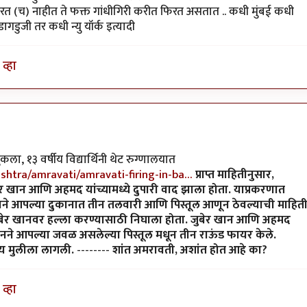
करत (च) नाहीत ते फक्त गांधीगिरी करीत फिरत असतात .. कधी मुंबई कधी
डुजी तर कधी न्यु यॉर्क इत्यादी
व्हा
 १३ वर्षीय विद्यार्थिनी थेट रुग्णालयात
htra/amravati/amravati-firing-in-ba…
प्राप्त माहितीनुसार,
 खान आणि अहमद यांच्यामध्ये दुपारी वाद झाला होता. याप्रकरणात
नने आपल्या दुकानात तीन तलवारी आणि पिस्तूल आणून ठेवल्याची माहित
बेर खानवर हल्ला करण्यासाठी निघाला होता. जुबेर खान आणि अहमद
र खानने आपल्या जवळ असलेल्या पिस्तूल मधून तीन राऊंड फायर केले.
षीय मुलीला लागली.
--------
शांत अमरावती, अशांत होत आहे का?
व्हा