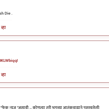
sh Die .
व्हा
HKLWbiqqI
व्हा
फेक न्युज "असावी ... कोणत्या तरी भगव्या आतंकवाद्याने पसरवलेली