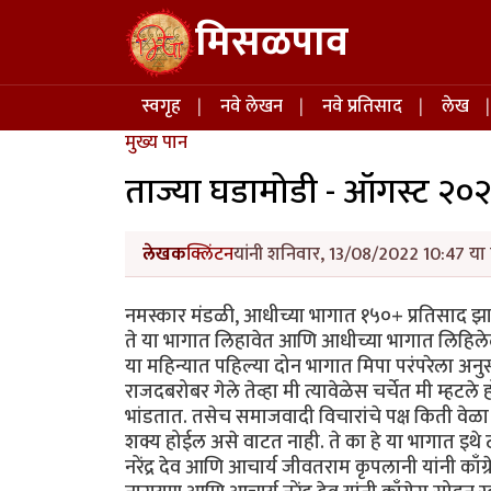
Skip to main content
मिसळपाव
Main navigation
स्वगृह
नवे लेखन
नवे प्रतिसाद
लेख
मुख्य पान
ताज्या घडामोडी - ऑगस्ट २०२
लेखक
क्लिंटन
यांनी शनिवार, 13/08/2022 10:47 या 
नमस्कार मंडळी, आधीच्या भागात १५०+ प्रतिसाद झ
ते या भागात लिहावेत आणि आधीच्या भागात लिहिलेल्य
या महिन्यात पहिल्या दोन भागात मिपा परंपरेला अनु
राजदबरोबर गेले तेव्हा मी त्यावेळेस चर्चेत मी म्हट
भांडतात. तसेच समाजवादी विचारांचे पक्ष किती वेळा
शक्य होईल असे वाटत नाही. ते का हे या भागात इथे
नरेंद्र देव आणि आचार्य जीवतराम कृपलानी यांनी काँग