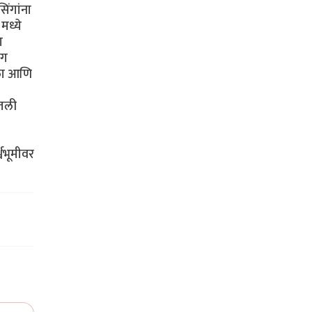
िंगांना
मध्ये
ा
ंग
पडला आणि
ितली
्वभूमीवर