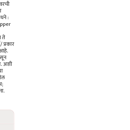
ेवरची
ा
ने :
Copper
 ते
ग/ प्रकार
 आहे.
ासून
त. अशी
या
तील
ा;
ना.