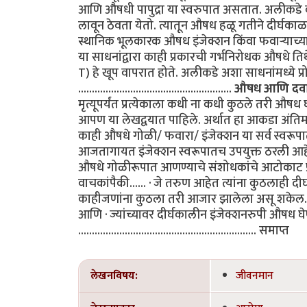
आणि औषधी पापुद्रा या स्वरुपात असतात. अलीकडे क
लावून ठेवता येतो. त्यातून औषध हळू गतीने दीर्घकाळ 
स्थानिक भूलकारक औषध इंजेक्शन किंवा फवाऱ्याच्या स
या साधनांद्वारा काही प्रकारची गर्भनिरोधक औषधे 
T) हे खूप वापरात होते. अलीकडे अशा साधनांमध्ये प्
........................................................
औषध आणि दवा
मृत्यूपर्यंत प्रत्येकाला कधी ना कधी कुठले तरी औषध
आपण या लेखद्वयात पाहिले. अर्थात हा आकडा अंतिम समज
काही औषधे गोळी/ फवारा/ इंजेक्शन या सर्व स्वरूप
आजतागायत इंजेक्शन स्वरूपातच उपयुक्त ठरली आहेत
औषधे गोळीरूपात आणण्याचे संशोधकांचे आटोकाट प्र
वाचकांपैकी...... · जे तरुण आहेत त्यांना कुठलाही द
काहीजणांना कुठला तरी आजार झालेला असू शकेल. त्य
आणि · ज्यांच्यावर दीर्घकालीन इंजेक्शनरुपी औषध घे
................................................................. समाप्त
लेखनविषय:
जीवनमान