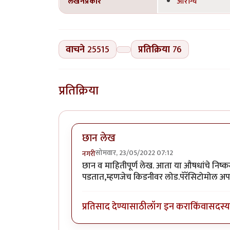
लेखनप्रकार
आरोग्य
वाचने
25515
प्रतिक्रिया
76
प्रतिक्रिया
छान लेख
सोमवार, 23/05/2022 07:12
नगरी
छान व माहितीपूर्ण लेख. आता या औषधांचे निष्क
पडतात,म्हणजेच किडनीवर लोड.पॅरॅसिटोमोल अ
प्रतिसाद देण्यासाठी
लॉग इन करा
किंवा
सदस्य 