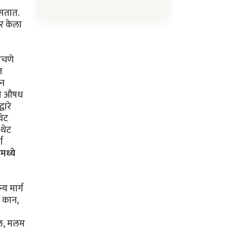
असतात.
पर केला
ोचणे
त
ोन
यात औषध
वारे
थेट
 थेट
ग
ामध्ये
य मार्ग
, कान,
तेल, मलम