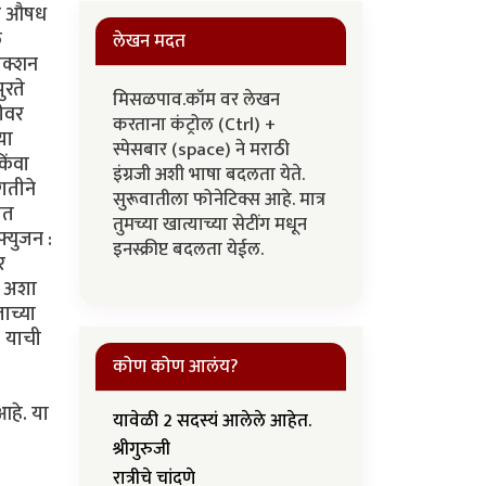
मूळ औषध
ल
लेखन मदत
जेक्शन
ुरते
मिसळपाव.कॉम वर लेखन
ठीवर
करताना कंट्रोल (Ctrl) +
या
स्पेसबार (space) ने मराठी
िंवा
इंग्रजी अशी भाषा बदलता येते.
गतीने
सुरूवातीला फोनेटिक्स आहे. मात्र
ात
तुमच्या खात्याच्या सेटींग मधून
फ्युजन :
इनस्क्रीप्ट बदलता येईल.
र
. अशा
ाच्या
. याची
कोण कोण आलंय?
आहे. या
यावेळी 2 सदस्यं आलेले आहेत.
श्रीगुरुजी
रात्रीचे चांदणे