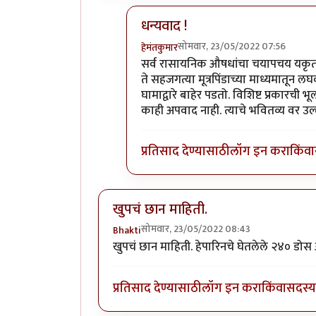
धन्यवाद !
सोमवार, 23/05/2022 07:56
हेमंतकुमार
In reply to
छान लेख
by
नगरी
सर्व रासायनिक औषधांचा चयापचय यकृतात 
ते सहजगत्या मूत्रपिंडाच्या माध्यमातू
घामाद्वारे बाहेर पडतो. विशिष्ट प्रकारच
काही अपवाद नाही. त्याचे भवितव्य वर उल्ले
प्रतिसाद देण्यासाठी
लॉग इन करा
किंवा
खुपचं छान माहिती.
सोमवार, 23/05/2022 08:43
Bhakti
खुपचं छान माहिती. हेपारिनचे घेतलेले २४० डो
प्रतिसाद देण्यासाठी
लॉग इन करा
किंवा
सदस्य 