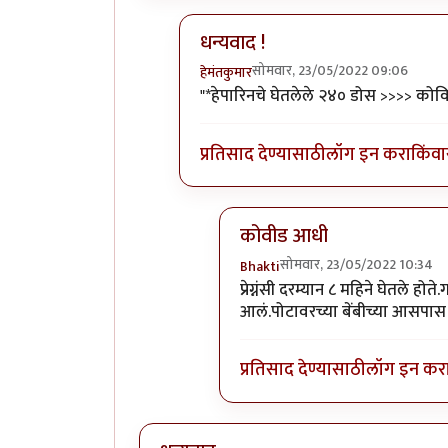
धन्यवाद !
सोमवार, 23/05/2022 09:06
हेमंतकुमार
In reply to
खुपचं छान माहिती.
by
Bhak
"*हेपारिनचे घेतलेले २४० डोस >>>> कोवि
प्रतिसाद देण्यासाठी
लॉग इन करा
किंवा
कोवीड आधी
सोमवार, 23/05/2022 10:34
Bhakti
In reply to
धन्यवाद !
by
हेमंतकु
प्रेग्नंसी दरम्यान ८ महिने घेतले ह
आलं.पोटावरच्या बेंबीच्या आसपास त
प्रतिसाद देण्यासाठी
लॉग इन कर