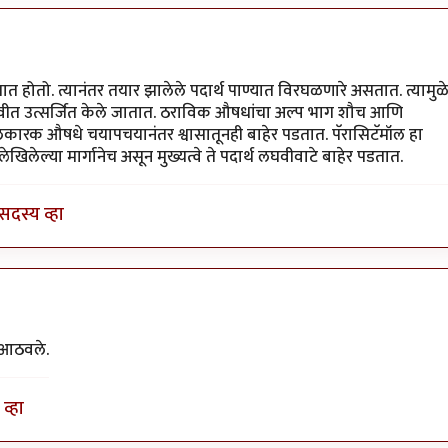
होतो. त्यानंतर तयार झालेले पदार्थ पाण्यात विरघळणारे असतात. त्यामुळ
न लघवीत उत्सर्जित केले जातात. ठराविक औषधांचा अल्प भाग शौच आणि
ी भूलकारक औषधे चयापचयानंतर श्वासातूनही बाहेर पडतात. पॅरासिटॅमॉल हा
खिलेल्या मार्गानेच असून मुख्यत्वे ते पदार्थ लघवीवाटे बाहेर पडतात.
सदस्य व्हा
स आठवले.
व्हा