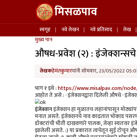
Skip to main content
मिसळपाव
Main navigation
स्वगृह
नवे लेखन
नवे प्रतिसाद
लेख
मुख्य पान
औषध-प्रवेश (२) : इंजेक्शन्सचे 
लेखक
हेमंतकुमार
यांनी सोमवार, 23/05/2022 05:07
भाग १ इथे :
https://www.misalpav.com/node
आहोत ते असे : · इंजेक्शनद्वारा दिलेली औषधे · इंजेक्श
इंजेक्शन
इंजेक्शन हा मुळातच लहानांपासून मोठ्यांपर
मनात असते. इंजेक्शनचे नाव काढतात भोकाड पसरणारी मुल
डॉक्टरांची भीती दाखवणारे पालक, जेव्हा स्वतःवर इं
झालेली असते. :) या प्रकारात त्वचेतून सुई टोचून औ