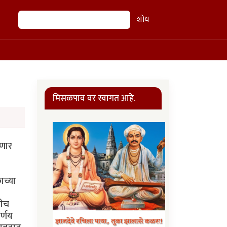
शोध
शोध
मिसळपाव वर स्वागत आहे.
घणार
ाच्या
खीच
र्णय