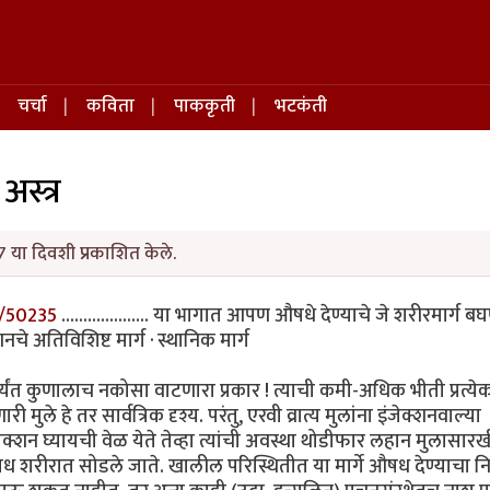
चर्चा
कविता
पाककृती
भटकंती
अस्त्र
 या दिवशी प्रकाशित केले.
/50235
.................... या भागात आपण औषधे देण्याचे जे शरीरमार्ग ब
नचे अतिविशिष्ट मार्ग · स्थानिक मार्ग
्यंत कुणालाच नकोसा वाटणारा प्रकार ! त्याची कमी-अधिक भीती प्रत्येक
े हे तर सार्वत्रिक दृश्य. परंतु, एरवी व्रात्य मुलांना इंजेक्शनवाल्या
जेक्शन घ्यायची वेळ येते तेव्हा त्यांची अवस्था थोडीफार लहान मुलासार
षध शरीरात सोडले जाते. खालील परिस्थितीत या मार्गे औषध देण्याचा नि