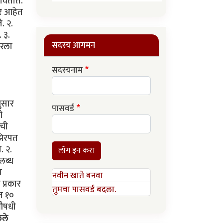
पावतात.
ार आहेत
े. २.
. ३.
सदस्य आगमन
परला
सदस्यनाम
ुसार
पासवर्ड
ी
ीची
 झिरपत
. २.
लॉग इन करा
पलब्ध
ा
नवीन खाते बनवा
 प्रकार
तुमचा पासवर्ड बदला.
्त १०
 औषधी
ेले