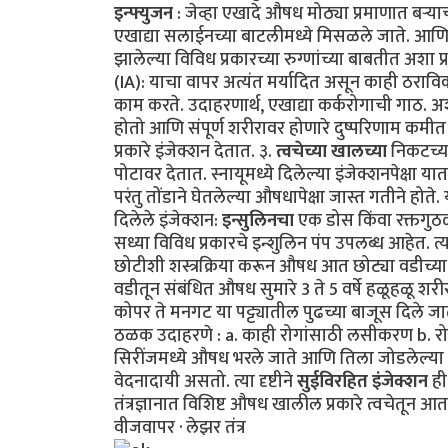
इन्फ्युजन
: जेव्हा एखादे औषध मोठ्या प्रमाणात बऱ्य
एखाद्या सलाईनच्या बाटलीमध्ये मिसळले जाते. आणि म
झालेल्या विविध प्रकारच्या रुग्णांच्या बाबतीत अशा 
(IA): याचा वापर अत्यंत मर्यादित असून काही ठराव
काम करते. उदाहरणार्थ, एखाद्या कर्करोगाची गाठ. अशा
होतो आणि संपूर्ण शरीरावर होणारे दुष्परिणाम कमीत 
प्रकारे इंजेक्शन देतात. ३.
त्वचेच्या खालच्या
निकटच्या
पोटावर देतात. स्नायूमध्ये दिलेल्या इंजेक्शनपेक्षा
परंतु तोंडाने घेतलेल्या औषधापेक्षा जास्त गतीने हो
दिलेले इंजेक्शन:
इन्सुलिनचा
एक डोस किंवा रक्तगुठळ्
सध्या विविध प्रकारचे इन्शुलिन पंप उपलब्ध आहेत. त्य
छोटीशी शस्त्रक्रिया करून औषध आत छोट्या वडीच्या 
वडीतून संबंधित औषध सुमारे 3 ते 5 वर्षे हळूहळू शर
कोपर ते मनगट या पट्ट्यातील पुढच्या बाजूस दिले 
ठळक उदाहरणे : a. काही रोगांसाठी लसीकरण b. रोगन
सिरींजमध्ये औषध भरले जाते आणि तिला जोडलेल्या स
वेदनादायी असतो. त्या दृष्टीने
सुईविरहित इंजेक्शन
ही
तंत्रज्ञानात विशिष्ट औषध खालील प्रकारे त्वचेतून आत 
वीजवापर · लेझर तंत्र