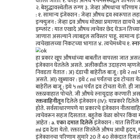
घेतला जातो: १. काही औषधे पचनसंस्थेद्वारे शोषल
२. बेशुद्धावस्थेतील रुग्ण ३. जेव्हा औषधाचा परिणाम
: १. सामान्य इंजेक्शन : जेव्हा औषध द्रव स्वरूपात लहा
इन्फ्युजन : जेव्हा द्रव औषध मोठ्या प्रमाणात द्यायचे
इम्प्लांट : यात एखादे औषध त्वचेवर छेद घेऊन तिच्य
जाणारा असल्याने त्याबद्दल सविस्तर पाहू. सामान्य इंजेक
त्वचेखालच्या निकटच्या भागात ४. त्वचेमध्येच १.
स्ना
हा प्रकार खूप औषधांच्या बाबतीत वापरला जात असल्य
इंजेक्शन घेतलेले असते. अलीकडील उदाहरण म्हणजे 
निवडता येतात : अ) दंडाची बाहेरील बाजू : इथे २ ml
असते. आ) खुब्यावर : इथे ८ ml पर्यंतचा द्रव टोचता य
बाहेरील बाजू : इथे ५ ml पर्यंत द्रव टोचता येतो. ह
रक्तप्रवाहात पोचते. जी औषधे स्नायूदाह करणारी असत
रक्तवाहिनीतून
दिलेले इंजेक्शन (IV): याप्रकारे दिले
होते. सर्वसाधारणपणे या प्रकारचे इंजेक्शन नीलावाह
त्वचेवरून सहज दिसतात. बहुतेक वेळा कोपर किंवा मन
आहेत : a.
एका दमात दिलेले
इंजेक्शन : यात सिरींजम
ml द्रव देता येतो. रक्तात शिरलेले औषध आधी हृदय, 
इंजेक्शनचा परिणाम सुमारे 20 ते 40 सेकंदात दिस