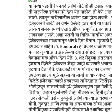
या नव्या पद्धतीचे फायदे आणि तोटे दोन्ही लक्षात 
ती पारंपरिक इंजेक्शनने देता येत नाहीत. ती देणे 
जातो. त्यातून त्वचेखालील थरांना इजा होऊ शकते. 
इंजेक्शनचे बाकी वर वर्णन केलेले इतर मार्ग या प्रकारे हा
आरोग्य समस्यांमध्ये एखादे औषध संपूर्ण रक्तप्रवा
आवश्यक असते. अशा प्रसंगी या विविध मार्गांचा अव
इंजेक्शनच्या माध्यमातून औषधे देता येतात. मुख्यत्वे हे
उपप्रकार आहेत : १. Epidural : हा प्रकार बाळंतपण
मज्जारज्जूच्या आत असलेल्या द्रवात सोडले जाते. काह
वेदनाशामक औषध देता येते. B. थेट
मेंदूच्या
अंतरंगात 
हृदयात
दिलेले इंजेक्शन जेव्हा काही कारणाने अचानक
हृदयात देता येते. एकेकाळी या मार्गाचा वापर करण्या
उपलब्ध झाल्यामुळे सहसा या मार्गाचा वापर केला 
दिलेले इंजेक्शन काही प्रकारच्या संधिदाहांत स्टिरॉइड्सचे
ऑटोइम्यून आजारांमध्ये इथे इंजेक्शनद्वारा मूळ पेशी द
विशेषतः लहान मुलांमध्ये जेव्हा नीलारक्तवाहिनी इंज
: उदरपोकळी तसेच फुप्फुसे आणि त्यांच्या आवरणांच
योनी, गुदद्वार आणि त्वचा या अवयवांच्या सौम्य आजा
मोतीबिंदूच्या शस्त्रक्रियेपूर्वी डोळ्यामध्ये स्थानि