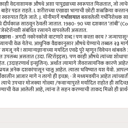
ाही वेदनाशामक औषधे अशा पापुद्र्याच्या स्वरूपात मिळतात, जो त्वच
बाहेर पडत राहते. I. शरीराच्या एखाद्या भागाची छोटी शस्रक्रिया करतान
्वरुपात दिले जाते. J. योनीमार्गे
गर्भाशयात
बसवलेली गर्भनिरोधक साध
तिथे दीर्घकाळ साठवून ठेवली जातात. 1980- 90 च्या दशकात ‘तांबी’ (
रोजेस्टेरॉनशी संबंधित रसायने वापरलेली असतात.
खाना
- अगदी नकोनकोसे वाटणारे शब्द ! पण करता काय ? जन्मापासून
 घ्यायची वेळ येतेच. आधुनिक वैद्यकानुसार औषधे घेण्याचे तब्बल
२३
मार्
ू नये ! सामान्यज्ञानाच्या मर्यादेत एवढे पुरे म्हणून विवेचन थांबवले
ात उपलब्ध असतात (उदा. स्टिरॉइड्स). पण काही औषधे त्यांच्या शोधाप
. (उदाहरणार्थ इन्सुलिन). अर्थात त्यामागे जैवरासायनिक कारणे आहे
यत्न अनेक दशकांपासून चालू आहेत. त्याला भविष्यात यश येवो. आपल्
ीर्घकालीन आजार मागे न लागो ही इच्छा; · जे मध्यमवयीन आहेत त्यांच्या
ाचे उपचार मोजक्या गोळ्या /फवाऱ्यापुरते मर्यादित राहोत ही सदिच्छ
ण्याची वेळ आलेली आहे, त्यांना ते सहन करण्याची ताकद मिळो ही प्रार्थ