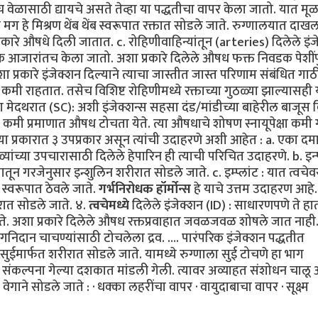
ाच वेळासाठी द्यायचे असते तेव्हा या पद्धतीचा वापर केला जातो. यात 
ग हे मिश्रण थेंब थेंब स्वरूपात रक्तात सोडले जाते. रुग्णालयात दाख
प्रकारे औषधे दिली जातात. c. रोहिणीवाहिन्यांतून (arteries) दिलेले इं
िक आजारांतच केला जातो. अशा प्रकारे दिलेले औषध फक्त निवडक पेशींप
 प्रकारे इंजेक्शन दिल्याने त्याचा जास्तीत जास्त परिणाम संबंधित गा
कमी राहतात. तसेच विशिष्ट रोहिणीमध्ये रक्ताच्या गुठळ्या झाल्यासही 
 मेदथरात (SC): अशी इंजेक्शन्स सहसा दंड/मांडीच्या बाहेरील बाजूस क
 यात कमी प्रमाणात औषध टोचता येते. त्या औषधाचे शोषण स्नायूपेक्षा कमी 
ते. या प्रकारात ३ उपप्रकार असून त्यांची उदाहरणे अशी आहेत : a. एका दम
यांच्या उपचारासाठी दिलेले हेपारिन ही त्याची परिचित उदाहरणे. b. इन्
ातून गरजेनुसार इन्शुलिन शरीरात सोडले जाते. c. इम्प्लांट : यात त्वचेव
स्वरूपात ठेवले जाते.
गर्भनिरोधक हॉर्मोन्स
हे याचे उत्तम उदाहरण आहे
ीरात सोडले जाते. ४.
त्वचेमध्ये
दिलेले इंजेक्शन (ID) : साधारणपणे ते हात
जाते. अशा प्रकारे दिलेले औषध रक्तप्रवाहात जवळजवळ शोषले जात नाही
िदान चाचण्यांसाठी टोचलेला द्रव. …. पारंपरिक इंजेक्शन पद्धतीत
ुईमार्फत शरीरात सोडले जाते. यामध्ये रुग्णाला सुई टोचणे हा भाग
 संकल्पना गेल्या दशकात मांडली गेली. त्यावर अव्याहत संशोधन चालू 
वेगाने सोडले जाते : · धक्का लहरींचा वापर · वायुदाबाचा वापर · सूक्ष्म