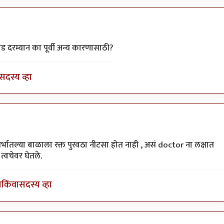
ti
ड दरम्यान का पूर्वी अन्य कारणासाठी?
सदस्य व्हा
मार
ोते.गर्भातल्या बाळाला रक्त पुरवठा नीटसा होत नाही , असं doctor ना लक्षात
्वचेवर घेतले.
ा
किंवा
सदस्य व्हा