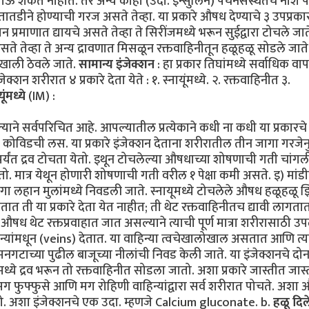
ी जाऊ शकत नाहीत. तर अन्य काही (उदा. इन्सुलिन) पचनसंस्थेतच नाश 
 तातडीने होण्याची गरज असते तेव्हा. या प्रकारे औषध देण्याचे ३ उपप्रक
न प्रमाणात द्यायचे असते तेव्हा ते सिरींजमध्ये भरून सुईद्वारा टोचले जात
 असते तेव्हा ते अन्य द्रावणात मिसळून रक्तवाहिनीतून हळूहळू सोडले जाते
ाखाली ठेवले जाते.
सामान्य इंजेक्शन
: हा प्रकार तिघांमध्ये सर्वाधिक वा
्शन शरीरात ४ प्रकारे देता येते : १. स्नायूंमध्ये. २. रक्तवाहिनीत ३.
यूंमध्ये
(IM) :
ाने सर्वपरिचित आहे. आपल्यातील प्रत्येकाने कधी ना कधी या प्रकारचे
कोविडची लस. या प्रकारे इंजेक्शन देताना शरीरातील तीन जागा गरजेन
 पर्यंत द्रव टोचता येतो. इथून टोचलेल्या औषधाच्या शोषणाची गती चांगल
ेतो. मात्र येथून होणारी शोषणाची गती वरील १ पेक्षा कमी असते. इ) मांड
ी जागा लहान मुलांमध्ये निवडली जाते. स्नायूमध्ये टोचलेले औषध हळूहळू
ात ती या प्रकारे देता येत नाहीत; ती थेट रक्तवाहिनीतच द्यावी लागतात
ले औषध थेट रक्तप्रवाहात जात असल्याने त्याची पूर्ण मात्रा शरीरासाठी उ
िन्यांमधून (veins) देतात. या वाहिन्या त्वचेखालोखाल असतात आणि त्य
गटाच्या पुढील बाजूच्या नीलांची निवड केली जाते. या इंजेक्शनचे दोन
ध्ये द्रव भरून तो रक्तवाहिनीत सोडला जातो. अशा प्रकारे जास्तीत जास
मग फुफ्फुसे आणि मग रोहिणी वाहिन्यांद्वारा सर्व शरीरात पोचते. अशा
तो. अशा इंजेक्शनचे एक उदा. म्हणजे Calcium gluconate. b.
हळू दिल