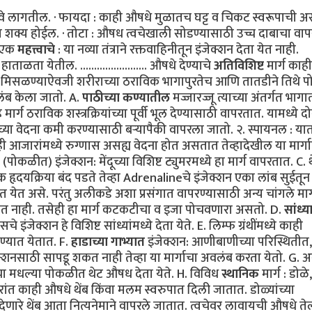
घ्यावे लागतील. · फायदा : काही औषधे मुळातच घट्ट व चिकट स्वरूपाची 
आता शक्य होईल. · तोटा : औषध त्वचेखाली सोडण्यासाठी उच्च दाबाचा वा
· एक
महत्त्वाचे
: या नव्या तंत्राने रक्तवाहिनीतून इंजेक्शन देता येत नाही.
ताळता येतील. ........................ औषधे देण्याचे
अतिविशिष्ट
मार्ग काही
हात मिसळण्याऐवजी शरीराच्या ठराविक भागापुरतेच आणि तातडीने तिथे प
लंब केला जातो. A.
पाठीच्या कण्यातील
मज्जारज्जू त्याच्या अंतर्गत भागा
 मार्ग ठराविक शस्त्रक्रियांच्या पूर्वी भूल देण्यासाठी वापरतात. यामध्ये द
ाच्या वेदना कमी करण्यासाठी बऱ्यापैकी वापरला जातो. २. स्पायनल : 
ी आजारांमध्ये रुग्णास असह्य वेदना होत असतात तेव्हादेखील या मार्गाद्
(पोकळीत) इंजेक्शन: मेंदूच्या विशिष्ट ट्युमरमध्ये हा मार्ग वापरतात. C. 
 हृदयक्रिया बंद पडते तेव्हा Adrenalineचे इंजेक्शन एका लांब सुईतून
त येत असे. परंतु अलीकडे अशा प्रसंगात वापरण्यासाठी अन्य चांगले मार्
जात नाही. तसेही हा मार्ग कटकटीचा व इजा पोचवणारा असतो. D.
सांध्य
 इंजेक्शन हे विशिष्ट सांध्यांमध्ये देता येते. E. लिम्फ ग्रंथींमध्ये काही
ेण्यात येतात. F.
हाडाच्या गाभ्यात
इंजेक्शन: आणीबाणीच्या परिस्थितीत,
ेक्शनसाठी सापडू शकत नाही तेव्हा या मार्गाचा अवलंब करता येतो. G. अन्
्या मधल्या पोकळीत थेट औषध देता येते. H. विविध
स्थानिक
मार्ग : डोळे
रांत काही औषधे थेंब किंवा मलम स्वरुपात दिली जातात. डोळ्यांच्या
क भूल देणारे थेंब आता नित्यनेमाने वापरले जातात. त्वचेवर लावायची औषधे 