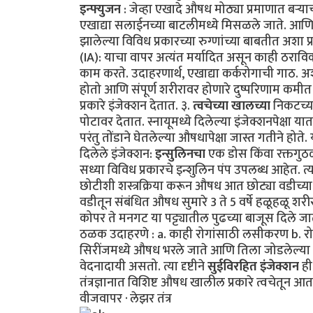
इन्फ्युजन
: जेव्हा एखादे औषध मोठ्या प्रमाणात बऱ्य
एखाद्या सलाईनच्या बाटलीमध्ये मिसळले जाते. आणि म
झालेल्या विविध प्रकारच्या रुग्णांच्या बाबतीत अशा 
(IA): याचा वापर अत्यंत मर्यादित असून काही ठराव
काम करते. उदाहरणार्थ, एखाद्या कर्करोगाची गाठ. अशा
होतो आणि संपूर्ण शरीरावर होणारे दुष्परिणाम कमीत 
प्रकारे इंजेक्शन देतात. ३.
त्वचेच्या खालच्या
निकटच्या
पोटावर देतात. स्नायूमध्ये दिलेल्या इंजेक्शनपेक्षा
परंतु तोंडाने घेतलेल्या औषधापेक्षा जास्त गतीने हो
दिलेले इंजेक्शन:
इन्सुलिनचा
एक डोस किंवा रक्तगुठळ्
सध्या विविध प्रकारचे इन्शुलिन पंप उपलब्ध आहेत. त्य
छोटीशी शस्त्रक्रिया करून औषध आत छोट्या वडीच्या 
वडीतून संबंधित औषध सुमारे 3 ते 5 वर्षे हळूहळू शर
कोपर ते मनगट या पट्ट्यातील पुढच्या बाजूस दिले 
ठळक उदाहरणे : a. काही रोगांसाठी लसीकरण b. रोगन
सिरींजमध्ये औषध भरले जाते आणि तिला जोडलेल्या स
वेदनादायी असतो. त्या दृष्टीने
सुईविरहित इंजेक्शन
ही
तंत्रज्ञानात विशिष्ट औषध खालील प्रकारे त्वचेतून आत 
वीजवापर · लेझर तंत्र