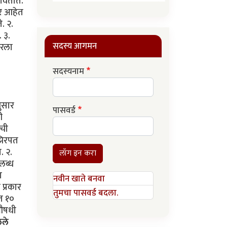
पावतात.
ार आहेत
े. २.
. ३.
सदस्य आगमन
परला
सदस्यनाम
ुसार
पासवर्ड
ी
ीची
 झिरपत
. २.
लॉग इन करा
पलब्ध
ा
नवीन खाते बनवा
 प्रकार
तुमचा पासवर्ड बदला.
्त १०
 औषधी
ेले