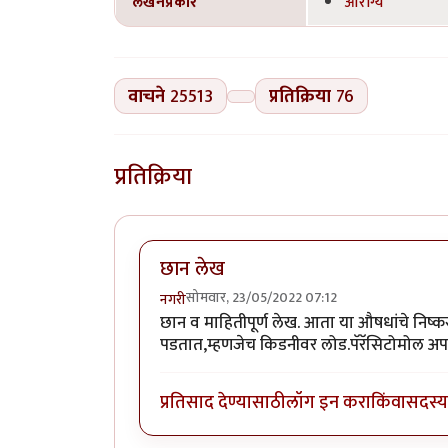
लेखनप्रकार
आरोग्य
वाचने
25513
प्रतिक्रिया
76
प्रतिक्रिया
छान लेख
सोमवार, 23/05/2022 07:12
नगरी
छान व माहितीपूर्ण लेख. आता या औषधांचे निष्क
पडतात,म्हणजेच किडनीवर लोड.पॅरॅसिटोमोल अ
प्रतिसाद देण्यासाठी
लॉग इन करा
किंवा
सदस्य 