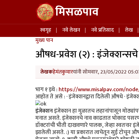
Skip to main content
मिसळपाव
Main navigation
स्वगृह
नवे लेखन
नवे प्रतिसाद
लेख
मुख्य पान
औषध-प्रवेश (२) : इंजेक्शन्सचे 
लेखक
हेमंतकुमार
यांनी सोमवार, 23/05/2022 05:07
भाग १ इथे :
https://www.misalpav.com/node
आहोत ते असे : · इंजेक्शनद्वारा दिलेली औषधे · इंजेक्श
इंजेक्शन
इंजेक्शन हा मुळातच लहानांपासून मोठ्यांपर
मनात असते. इंजेक्शनचे नाव काढतात भोकाड पसरणारी मुल
डॉक्टरांची भीती दाखवणारे पालक, जेव्हा स्वतःवर इं
झालेली असते. :) या प्रकारात त्वचेतून सुई टोचून औ