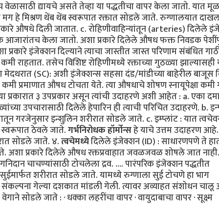
ाच वेळासाठी द्यायचे असते तेव्हा या पद्धतीचा वापर केला जातो. यात 
ग हे मिश्रण थेंब थेंब स्वरूपात रक्तात सोडले जाते. रुग्णालयात दाख
प्रकारे औषधे दिली जातात. c. रोहिणीवाहिन्यांतून (arteries) दिलेले इं
िक आजारांतच केला जातो. अशा प्रकारे दिलेले औषध फक्त निवडक पेशींप
 प्रकारे इंजेक्शन दिल्याने त्याचा जास्तीत जास्त परिणाम संबंधित गा
कमी राहतात. तसेच विशिष्ट रोहिणीमध्ये रक्ताच्या गुठळ्या झाल्यासही 
 मेदथरात (SC): अशी इंजेक्शन्स सहसा दंड/मांडीच्या बाहेरील बाजूस क
 यात कमी प्रमाणात औषध टोचता येते. त्या औषधाचे शोषण स्नायूपेक्षा कमी 
ते. या प्रकारात ३ उपप्रकार असून त्यांची उदाहरणे अशी आहेत : a. एका दम
यांच्या उपचारासाठी दिलेले हेपारिन ही त्याची परिचित उदाहरणे. b. इन्
ातून गरजेनुसार इन्शुलिन शरीरात सोडले जाते. c. इम्प्लांट : यात त्वचेव
स्वरूपात ठेवले जाते.
गर्भनिरोधक हॉर्मोन्स
हे याचे उत्तम उदाहरण आहे
ीरात सोडले जाते. ४.
त्वचेमध्ये
दिलेले इंजेक्शन (ID) : साधारणपणे ते हात
जाते. अशा प्रकारे दिलेले औषध रक्तप्रवाहात जवळजवळ शोषले जात नाही
िदान चाचण्यांसाठी टोचलेला द्रव. …. पारंपरिक इंजेक्शन पद्धतीत
ुईमार्फत शरीरात सोडले जाते. यामध्ये रुग्णाला सुई टोचणे हा भाग
 संकल्पना गेल्या दशकात मांडली गेली. त्यावर अव्याहत संशोधन चालू 
वेगाने सोडले जाते : · धक्का लहरींचा वापर · वायुदाबाचा वापर · सूक्ष्म