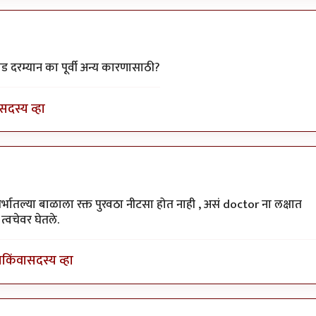
ti
ड दरम्यान का पूर्वी अन्य कारणासाठी?
सदस्य व्हा
मार
ोते.गर्भातल्या बाळाला रक्त पुरवठा नीटसा होत नाही , असं doctor ना लक्षात
्वचेवर घेतले.
ा
किंवा
सदस्य व्हा