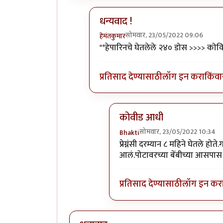
धन्यवाद !
सोमवार, 23/05/2022 09:06
हेमंतकुमार
In reply to
खुपचं छान माहिती.
by
Bhak
"*हेपारिनचे घेतलेले २४० डोस >>>> कोवि
प्रतिसाद देण्यासाठी
लॉग इन करा
किंवा
कोवीड आधी
सोमवार, 23/05/2022 10:34
Bhakti
In reply to
धन्यवाद !
by
हेमंतकु
प्रेग्नंसी दरम्यान ८ महिने घेतले ह
आलं.पोटावरच्या बेंबीच्या आसपास त
प्रतिसाद देण्यासाठी
लॉग इन कर