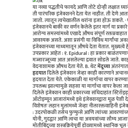
या नव्या पद्धतीचे फायदे आणि तोटे दोन्ही लक्षात 
ती पारंपरिक इंजेक्शनने देता येत नाहीत. ती देणे 
जातो. त्यातून त्वचेखालील थरांना इजा होऊ शकते. 
इंजेक्शनचे बाकी वर वर्णन केलेले इतर मार्ग या प्रकारे हा
आरोग्य समस्यांमध्ये एखादे औषध संपूर्ण रक्तप्रवा
आवश्यक असते. अशा प्रसंगी या विविध मार्गांचा अव
इंजेक्शनच्या माध्यमातून औषधे देता येतात. मुख्यत्वे हे
उपप्रकार आहेत : १. Epidural : हा प्रकार बाळंतपण
मज्जारज्जूच्या आत असलेल्या द्रवात सोडले जाते. काह
वेदनाशामक औषध देता येते. B. थेट
मेंदूच्या
अंतरंगात 
हृदयात
दिलेले इंजेक्शन जेव्हा काही कारणाने अचानक
हृदयात देता येते. एकेकाळी या मार्गाचा वापर करण्या
उपलब्ध झाल्यामुळे सहसा या मार्गाचा वापर केला 
दिलेले इंजेक्शन काही प्रकारच्या संधिदाहांत स्टिरॉइड्सचे
ऑटोइम्यून आजारांमध्ये इथे इंजेक्शनद्वारा मूळ पेशी द
विशेषतः लहान मुलांमध्ये जेव्हा नीलारक्तवाहिनी इंज
: उदरपोकळी तसेच फुप्फुसे आणि त्यांच्या आवरणांच
योनी, गुदद्वार आणि त्वचा या अवयवांच्या सौम्य आजा
मोतीबिंदूच्या शस्त्रक्रियेपूर्वी डोळ्यामध्ये स्थानि