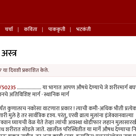
चर्चा
कविता
पाककृती
भटकंती
अस्त्र
 या दिवशी प्रकाशित केले.
/50235
.................... या भागात आपण औषधे देण्याचे जे शरीरमार्ग ब
नचे अतिविशिष्ट मार्ग · स्थानिक मार्ग
्यंत कुणालाच नकोसा वाटणारा प्रकार ! त्याची कमी-अधिक भीती प्रत्येक
े हे तर सार्वत्रिक दृश्य. परंतु, एरवी व्रात्य मुलांना इंजेक्शनवाल्या
जेक्शन घ्यायची वेळ येते तेव्हा त्यांची अवस्था थोडीफार लहान मुलासार
षध शरीरात सोडले जाते. खालील परिस्थितीत या मार्गे औषध देण्याचा नि