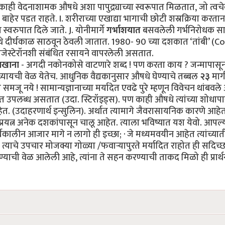
ाही वेदनाशामक औषधे अशा पापुद्र्याच्या स्वरूपात मिळतात, जो त्वच
बाहेर पडत राहते. I. शरीराच्या एखाद्या भागाची छोटी शस्रक्रिया करतान
्वरुपात दिले जाते. J. योनीमार्गे
गर्भाशयात
बसवलेली गर्भनिरोधक साध
तिथे दीर्घकाळ साठवून ठेवली जातात. 1980- 90 च्या दशकात ‘तांबी’ (
रोजेस्टेरॉनशी संबंधित रसायने वापरलेली असतात.
खाना
- अगदी नकोनकोसे वाटणारे शब्द ! पण करता काय ? जन्मापासून
 घ्यायची वेळ येतेच. आधुनिक वैद्यकानुसार औषधे घेण्याचे तब्बल
२३
मार्
ू नये ! सामान्यज्ञानाच्या मर्यादेत एवढे पुरे म्हणून विवेचन थांबवले
ात उपलब्ध असतात (उदा. स्टिरॉइड्स). पण काही औषधे त्यांच्या शोधाप
. (उदाहरणार्थ इन्सुलिन). अर्थात त्यामागे जैवरासायनिक कारणे आहे
यत्न अनेक दशकांपासून चालू आहेत. त्याला भविष्यात यश येवो. आपल्
ीर्घकालीन आजार मागे न लागो ही इच्छा; · जे मध्यमवयीन आहेत त्यांच्या
ाचे उपचार मोजक्या गोळ्या /फवाऱ्यापुरते मर्यादित राहोत ही सदिच्छ
ण्याची वेळ आलेली आहे, त्यांना ते सहन करण्याची ताकद मिळो ही प्रार्थ