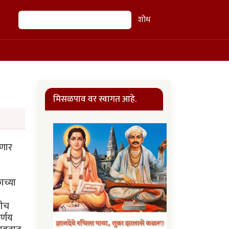
शोध
शोध
मिसळपाव वर स्वागत आहे.
घणार
ाच्या
खीच
र्णय