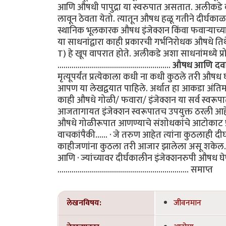
आणि औषधी पापुद्रा या स्वरुपात असतात. अलीकडे क
लावून ठेवता येतो. त्यातून औषध हळू गतीने दीर्घकाळ 
स्थानिक भूलकारक औषध इंजेक्शन किंवा फवाऱ्याच्या स
या साधनांद्वारा काही प्रकारची गर्भनिरोधक औषधे 
T) हे खूप वापरात होते. अलीकडे अशा साधनांमध्ये प्
........................................................
औषध आणि दवा
मृत्यूपर्यंत प्रत्येकाला कधी ना कधी कुठले तरी औषध
आपण या लेखद्वयात पाहिले. अर्थात हा आकडा अंतिम समज
काही औषधे गोळी/ फवारा/ इंजेक्शन या सर्व स्वरूप
आजतागायत इंजेक्शन स्वरूपातच उपयुक्त ठरली आहेत
औषधे गोळीरूपात आणण्याचे संशोधकांचे आटोकाट प्र
वाचकांपैकी...... · जे तरुण आहेत त्यांना कुठलाही द
काहीजणांना कुठला तरी आजार झालेला असू शकेल. त्य
आणि · ज्यांच्यावर दीर्घकालीन इंजेक्शनरुपी औषध घे
................................................................. समाप्त
लेखनविषय:
जीवनमान