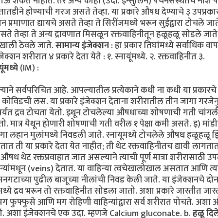
ी जाऊ शकत नाहीत. तर अन्य काही (उदा. इन्सुलिन) पचनसंस्थेतच नाश 
 तातडीने होण्याची गरज असते तेव्हा. या प्रकारे औषध देण्याचे ३ उपप्रक
न प्रमाणात द्यायचे असते तेव्हा ते सिरींजमध्ये भरून सुईद्वारा टोचले जात
 असते तेव्हा ते अन्य द्रावणात मिसळून रक्तवाहिनीतून हळूहळू सोडले जाते
ाखाली ठेवले जाते.
सामान्य इंजेक्शन
: हा प्रकार तिघांमध्ये सर्वाधिक वा
्शन शरीरात ४ प्रकारे देता येते : १. स्नायूंमध्ये. २. रक्तवाहिनीत ३.
यूंमध्ये
(IM) :
ाने सर्वपरिचित आहे. आपल्यातील प्रत्येकाने कधी ना कधी या प्रकारचे
कोविडची लस. या प्रकारे इंजेक्शन देताना शरीरातील तीन जागा गरजेन
 पर्यंत द्रव टोचता येतो. इथून टोचलेल्या औषधाच्या शोषणाची गती चांगल
ेतो. मात्र येथून होणारी शोषणाची गती वरील १ पेक्षा कमी असते. इ) मांड
ी जागा लहान मुलांमध्ये निवडली जाते. स्नायूमध्ये टोचलेले औषध हळूहळू
ात ती या प्रकारे देता येत नाहीत; ती थेट रक्तवाहिनीतच द्यावी लागतात
ले औषध थेट रक्तप्रवाहात जात असल्याने त्याची पूर्ण मात्रा शरीरासाठी उ
िन्यांमधून (veins) देतात. या वाहिन्या त्वचेखालोखाल असतात आणि त्य
गटाच्या पुढील बाजूच्या नीलांची निवड केली जाते. या इंजेक्शनचे दोन
ध्ये द्रव भरून तो रक्तवाहिनीत सोडला जातो. अशा प्रकारे जास्तीत जास
मग फुफ्फुसे आणि मग रोहिणी वाहिन्यांद्वारा सर्व शरीरात पोचते. अशा
तो. अशा इंजेक्शनचे एक उदा. म्हणजे Calcium gluconate. b.
हळू दिल