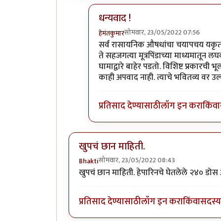
धन्यवाद !
सोमवार, 23/05/2022 07:56
हेमंतकुमार
In reply to
छान लेख
by
नगरी
सर्व रासायनिक औषधांचा चयापचय यकृतात 
ते सहजगत्या मूत्रपिंडाच्या माध्यमातू
घामाद्वारे बाहेर पडतो. विशिष्ट प्रकारच
काही अपवाद नाही. त्याचे भवितव्य वर उल्ले
प्रतिसाद देण्यासाठी
लॉग इन करा
किंवा
खुपचं छान माहिती.
सोमवार, 23/05/2022 08:43
Bhakti
खुपचं छान माहिती. हेपारिनचे घेतलेले २४० डो
प्रतिसाद देण्यासाठी
लॉग इन करा
किंवा
सदस्य 