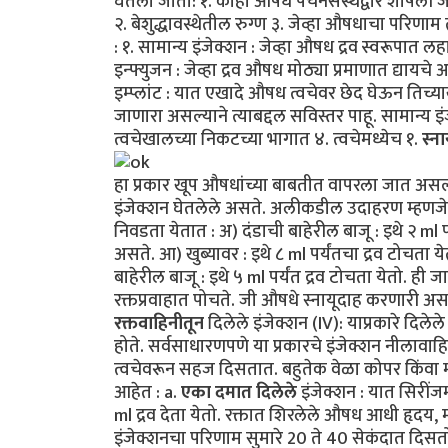
घेतला जातो: १. काही औषधे पचनसंस्थेद्वारे शोषल
२. बेशुद्धावस्थेतील रुग्ण ३. जेव्हा औषधाचा परिणाम
: १. सामान्य इंजेक्शन : जेव्हा औषध द्रव स्वरूपात लहा
इन्फ्युजन : जेव्हा द्रव औषध मोठ्या प्रमाणात द्यायचे
इम्प्लांट : यात एखादे औषध त्वचेवर छेद घेऊन तिच्य
जाणारा असल्याने त्याबद्दल सविस्तर पाहू. सामान्य इंजेक
त्वचेखालच्या निकटच्या भागात ४. त्वचेमध्येच १.
स्ना
हा प्रकार खूप औषधांच्या बाबतीत वापरला जात असल्य
इंजेक्शन घेतलेले असते. अलीकडील उदाहरण म्हणजे 
निवडता येतात : अ) दंडाची बाहेरील बाजू : इथे २ ml
असते. आ) खुब्यावर : इथे ८ ml पर्यंतचा द्रव टोचता य
बाहेरील बाजू : इथे ५ ml पर्यंत द्रव टोचता येतो. ह
रक्तप्रवाहात पोचते. जी औषधे स्नायूदाह करणारी असत
रक्तवाहिनीतून
दिलेले इंजेक्शन (IV): याप्रकारे दिले
होते. सर्वसाधारणपणे या प्रकारचे इंजेक्शन नीलावाह
त्वचेवरून सहज दिसतात. बहुतेक वेळा कोपर किंवा मन
आहेत : a.
एका दमात दिलेले
इंजेक्शन : यात सिरींजम
ml द्रव देता येतो. रक्तात शिरलेले औषध आधी हृदय, 
इंजेक्शनचा परिणाम सुमारे 20 ते 40 सेकंदात दिस