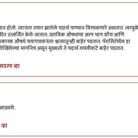
होतो. त्यानंतर तयार झालेले पदार्थ पाण्यात विरघळणारे असतात. त्यामुळ
न लघवीत उत्सर्जित केले जातात. ठराविक औषधांचा अल्प भाग शौच आणि
ी भूलकारक औषधे चयापचयानंतर श्वासातूनही बाहेर पडतात. पॅरासिटॅमॉल हा
खिलेल्या मार्गानेच असून मुख्यत्वे ते पदार्थ लघवीवाटे बाहेर पडतात.
सदस्य व्हा
स आठवले.
व्हा