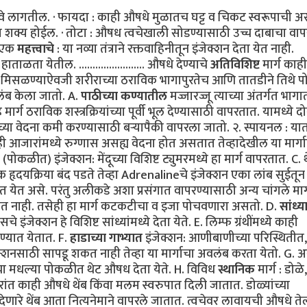
घ्यावे लागतील. · फायदा : काही औषधे मुळातच घट्ट व चिकट स्वरूपाची 
आता शक्य होईल. · तोटा : औषध त्वचेखाली सोडण्यासाठी उच्च दाबाचा वा
· एक
महत्त्वाचे
: या नव्या तंत्राने रक्तवाहिनीतून इंजेक्शन देता येत नाही.
ताळता येतील. ........................ औषधे देण्याचे
अतिविशिष्ट
मार्ग काही
हात मिसळण्याऐवजी शरीराच्या ठराविक भागापुरतेच आणि तातडीने तिथे प
लंब केला जातो. A.
पाठीच्या कण्यातील
मज्जारज्जू त्याच्या अंतर्गत भागा
 मार्ग ठराविक शस्त्रक्रियांच्या पूर्वी भूल देण्यासाठी वापरतात. यामध्ये द
ाच्या वेदना कमी करण्यासाठी बऱ्यापैकी वापरला जातो. २. स्पायनल : 
ी आजारांमध्ये रुग्णास असह्य वेदना होत असतात तेव्हादेखील या मार्गाद्
(पोकळीत) इंजेक्शन: मेंदूच्या विशिष्ट ट्युमरमध्ये हा मार्ग वापरतात. C. 
 हृदयक्रिया बंद पडते तेव्हा Adrenalineचे इंजेक्शन एका लांब सुईतून
त येत असे. परंतु अलीकडे अशा प्रसंगात वापरण्यासाठी अन्य चांगले मार्
जात नाही. तसेही हा मार्ग कटकटीचा व इजा पोचवणारा असतो. D.
सांध्य
 इंजेक्शन हे विशिष्ट सांध्यांमध्ये देता येते. E. लिम्फ ग्रंथींमध्ये काही
ेण्यात येतात. F.
हाडाच्या गाभ्यात
इंजेक्शन: आणीबाणीच्या परिस्थितीत,
ेक्शनसाठी सापडू शकत नाही तेव्हा या मार्गाचा अवलंब करता येतो. G. अन्
्या मधल्या पोकळीत थेट औषध देता येते. H. विविध
स्थानिक
मार्ग : डोळे
रांत काही औषधे थेंब किंवा मलम स्वरुपात दिली जातात. डोळ्यांच्या
क भूल देणारे थेंब आता नित्यनेमाने वापरले जातात. त्वचेवर लावायची औषधे 