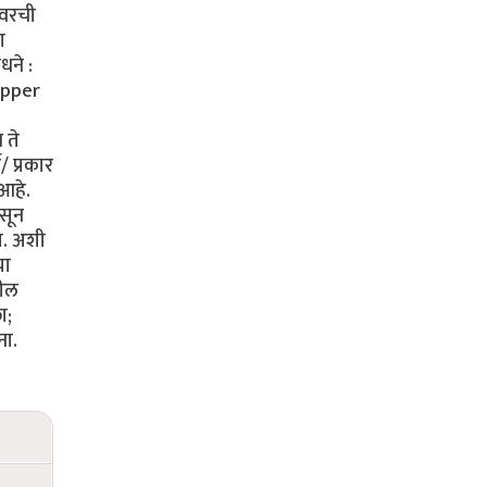
ेवरची
ा
ने :
Copper
 ते
ग/ प्रकार
 आहे.
ासून
त. अशी
या
तील
ा;
ना.