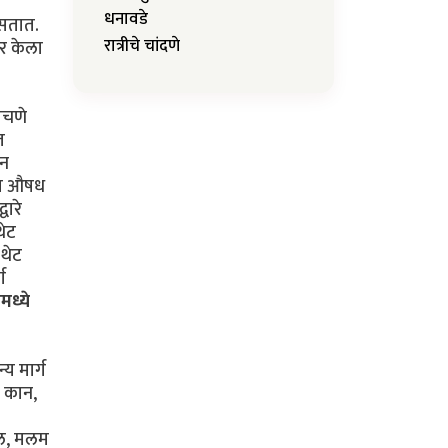
धनावडे
असतात.
रात्रीचे चांदणे
पर केला
ोचणे
त
ोन
यात औषध
वारे
थेट
 थेट
ग
ामध्ये
य मार्ग
, कान,
तेल, मलम