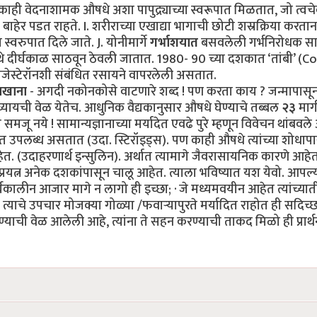
ाही वेदनाशामक औषधे अशा पापुद्र्याच्या स्वरूपात मिळतात, जो त्वच
बाहेर पडत राहते. I. शरीराच्या एखाद्या भागाची छोटी शस्रक्रिया करतान
्वरुपात दिले जाते. J. योनीमार्गे
गर्भाशयात
बसवलेली गर्भनिरोधक साध
तिथे दीर्घकाळ साठवून ठेवली जातात. 1980- 90 च्या दशकात ‘तांबी’ (
रोजेस्टेरॉनशी संबंधित रसायने वापरलेली असतात.
खाना
- अगदी नकोनकोसे वाटणारे शब्द ! पण करता काय ? जन्मापासून
 घ्यायची वेळ येतेच. आधुनिक वैद्यकानुसार औषधे घेण्याचे तब्बल
२३
मार्
ू नये ! सामान्यज्ञानाच्या मर्यादेत एवढे पुरे म्हणून विवेचन थांबवले
ात उपलब्ध असतात (उदा. स्टिरॉइड्स). पण काही औषधे त्यांच्या शोधाप
. (उदाहरणार्थ इन्सुलिन). अर्थात त्यामागे जैवरासायनिक कारणे आहे
यत्न अनेक दशकांपासून चालू आहेत. त्याला भविष्यात यश येवो. आपल्
ीर्घकालीन आजार मागे न लागो ही इच्छा; · जे मध्यमवयीन आहेत त्यांच्या
ाचे उपचार मोजक्या गोळ्या /फवाऱ्यापुरते मर्यादित राहोत ही सदिच्छ
ण्याची वेळ आलेली आहे, त्यांना ते सहन करण्याची ताकद मिळो ही प्रार्थ