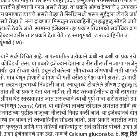
ी जाऊ शकत नाहीत. तर अन्य काही (उदा. इन्सुलिन) पचनसंस्थेतच नाश 
 तातडीने होण्याची गरज असते तेव्हा. या प्रकारे औषध देण्याचे ३ उपप्रक
न प्रमाणात द्यायचे असते तेव्हा ते सिरींजमध्ये भरून सुईद्वारा टोचले जात
 असते तेव्हा ते अन्य द्रावणात मिसळून रक्तवाहिनीतून हळूहळू सोडले जाते
ाखाली ठेवले जाते.
सामान्य इंजेक्शन
: हा प्रकार तिघांमध्ये सर्वाधिक वा
्शन शरीरात ४ प्रकारे देता येते : १. स्नायूंमध्ये. २. रक्तवाहिनीत ३.
यूंमध्ये
(IM) :
ाने सर्वपरिचित आहे. आपल्यातील प्रत्येकाने कधी ना कधी या प्रकारचे
कोविडची लस. या प्रकारे इंजेक्शन देताना शरीरातील तीन जागा गरजेन
 पर्यंत द्रव टोचता येतो. इथून टोचलेल्या औषधाच्या शोषणाची गती चांगल
ेतो. मात्र येथून होणारी शोषणाची गती वरील १ पेक्षा कमी असते. इ) मांड
ी जागा लहान मुलांमध्ये निवडली जाते. स्नायूमध्ये टोचलेले औषध हळूहळू
ात ती या प्रकारे देता येत नाहीत; ती थेट रक्तवाहिनीतच द्यावी लागतात
ले औषध थेट रक्तप्रवाहात जात असल्याने त्याची पूर्ण मात्रा शरीरासाठी उ
िन्यांमधून (veins) देतात. या वाहिन्या त्वचेखालोखाल असतात आणि त्य
गटाच्या पुढील बाजूच्या नीलांची निवड केली जाते. या इंजेक्शनचे दोन
ध्ये द्रव भरून तो रक्तवाहिनीत सोडला जातो. अशा प्रकारे जास्तीत जास
मग फुफ्फुसे आणि मग रोहिणी वाहिन्यांद्वारा सर्व शरीरात पोचते. अशा
तो. अशा इंजेक्शनचे एक उदा. म्हणजे Calcium gluconate. b.
हळू दिल