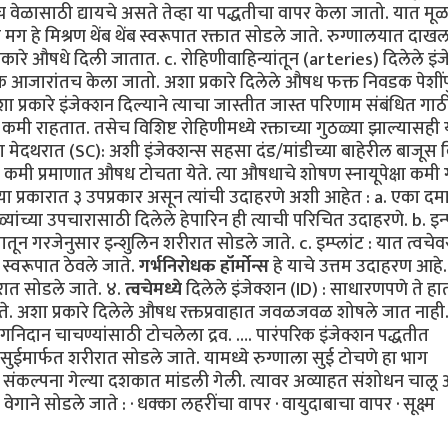
ाच वेळासाठी द्यायचे असते तेव्हा या पद्धतीचा वापर केला जातो. यात 
ग हे मिश्रण थेंब थेंब स्वरूपात रक्तात सोडले जाते. रुग्णालयात दाख
प्रकारे औषधे दिली जातात. c. रोहिणीवाहिन्यांतून (arteries) दिलेले इं
िक आजारांतच केला जातो. अशा प्रकारे दिलेले औषध फक्त निवडक पेशींप
 प्रकारे इंजेक्शन दिल्याने त्याचा जास्तीत जास्त परिणाम संबंधित गा
कमी राहतात. तसेच विशिष्ट रोहिणीमध्ये रक्ताच्या गुठळ्या झाल्यासही 
 मेदथरात (SC): अशी इंजेक्शन्स सहसा दंड/मांडीच्या बाहेरील बाजूस क
 यात कमी प्रमाणात औषध टोचता येते. त्या औषधाचे शोषण स्नायूपेक्षा कमी 
ते. या प्रकारात ३ उपप्रकार असून त्यांची उदाहरणे अशी आहेत : a. एका दम
यांच्या उपचारासाठी दिलेले हेपारिन ही त्याची परिचित उदाहरणे. b. इन्
ातून गरजेनुसार इन्शुलिन शरीरात सोडले जाते. c. इम्प्लांट : यात त्वचेव
स्वरूपात ठेवले जाते.
गर्भनिरोधक हॉर्मोन्स
हे याचे उत्तम उदाहरण आहे
ीरात सोडले जाते. ४.
त्वचेमध्ये
दिलेले इंजेक्शन (ID) : साधारणपणे ते हात
जाते. अशा प्रकारे दिलेले औषध रक्तप्रवाहात जवळजवळ शोषले जात नाही
िदान चाचण्यांसाठी टोचलेला द्रव. …. पारंपरिक इंजेक्शन पद्धतीत
ुईमार्फत शरीरात सोडले जाते. यामध्ये रुग्णाला सुई टोचणे हा भाग
 संकल्पना गेल्या दशकात मांडली गेली. त्यावर अव्याहत संशोधन चालू 
वेगाने सोडले जाते : · धक्का लहरींचा वापर · वायुदाबाचा वापर · सूक्ष्म