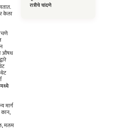
रात्रीचे चांदणे
असतात.
पर केला
ोचणे
त
ोन
यात औषध
वारे
थेट
 थेट
ग
ामध्ये
य मार्ग
, कान,
तेल, मलम