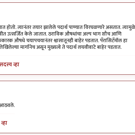
होतो. त्यानंतर तयार झालेले पदार्थ पाण्यात विरघळणारे असतात. त्यामुळ
न लघवीत उत्सर्जित केले जातात. ठराविक औषधांचा अल्प भाग शौच आणि
ी भूलकारक औषधे चयापचयानंतर श्वासातूनही बाहेर पडतात. पॅरासिटॅमॉल हा
खिलेल्या मार्गानेच असून मुख्यत्वे ते पदार्थ लघवीवाटे बाहेर पडतात.
सदस्य व्हा
स आठवले.
व्हा