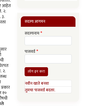
पावतात.
ार आहेत
े. २.
. ३.
सदस्य आगमन
परला
सदस्यनाम
ुसार
पासवर्ड
ी
ीची
 झिरपत
. २.
लॉग इन करा
पलब्ध
ा
नवीन खाते बनवा
 प्रकार
तुमचा पासवर्ड बदला.
्त १०
 औषधी
ेले