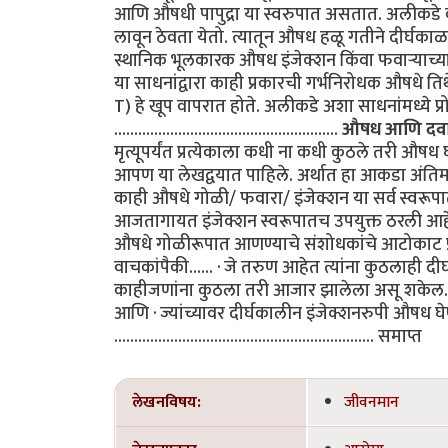
आणि औषधी पापुद्रा या स्वरुपात असतात. अलीकडे क
लावून ठेवता येतो. त्यातून औषध हळू गतीने दीर्घकाळ 
स्थानिक भूलकारक औषध इंजेक्शन किंवा फवाऱ्याच्या स
या साधनांद्वारा काही प्रकारची गर्भनिरोधक औषधे 
T) हे खूप वापरात होते. अलीकडे अशा साधनांमध्ये प्
........................................................
औषध आणि दवा
मृत्यूपर्यंत प्रत्येकाला कधी ना कधी कुठले तरी औषध
आपण या लेखद्वयात पाहिले. अर्थात हा आकडा अंतिम समज
काही औषधे गोळी/ फवारा/ इंजेक्शन या सर्व स्वरूप
आजतागायत इंजेक्शन स्वरूपातच उपयुक्त ठरली आहेत
औषधे गोळीरूपात आणण्याचे संशोधकांचे आटोकाट प्र
वाचकांपैकी...... · जे तरुण आहेत त्यांना कुठलाही द
काहीजणांना कुठला तरी आजार झालेला असू शकेल. त्य
आणि · ज्यांच्यावर दीर्घकालीन इंजेक्शनरुपी औषध घे
................................................................. समाप्त
लेखनविषय:
जीवनमान