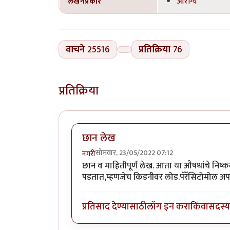
लेखनप्रकार
आरोग्य
वाचने
25516
प्रतिक्रिया
76
प्रतिक्रिया
छान लेख
सोमवार, 23/05/2022 07:12
नगरी
छान व माहितीपूर्ण लेख. आता या औषधांचे निष्क
पडतात,म्हणजेच किडनीवर लोड.पॅरॅसिटोमोल अ
प्रतिसाद देण्यासाठी
लॉग इन करा
किंवा
सदस्य 