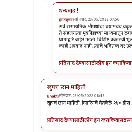
धन्यवाद !
सोमवार, 23/05/2022 07:56
हेमंतकुमार
In reply to
छान लेख
by
नगरी
सर्व रासायनिक औषधांचा चयापचय यकृतात 
ते सहजगत्या मूत्रपिंडाच्या माध्यमातू
घामाद्वारे बाहेर पडतो. विशिष्ट प्रकारच
काही अपवाद नाही. त्याचे भवितव्य वर उल्ले
प्रतिसाद देण्यासाठी
लॉग इन करा
किंवा
खुपचं छान माहिती.
सोमवार, 23/05/2022 08:43
Bhakti
खुपचं छान माहिती. हेपारिनचे घेतलेले २४० डो
प्रतिसाद देण्यासाठी
लॉग इन करा
किंवा
सदस्य 