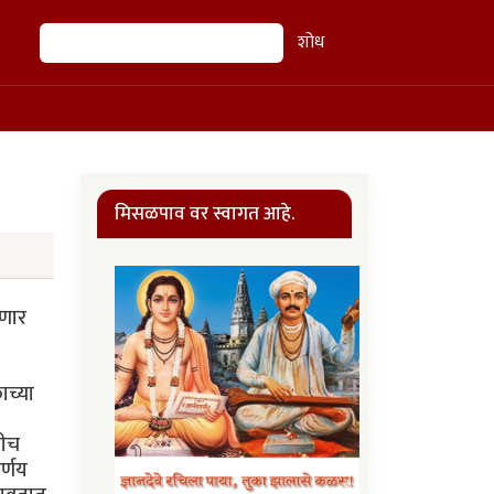
शोध
शोध
मिसळपाव वर स्वागत आहे.
घणार
ाच्या
खीच
र्णय