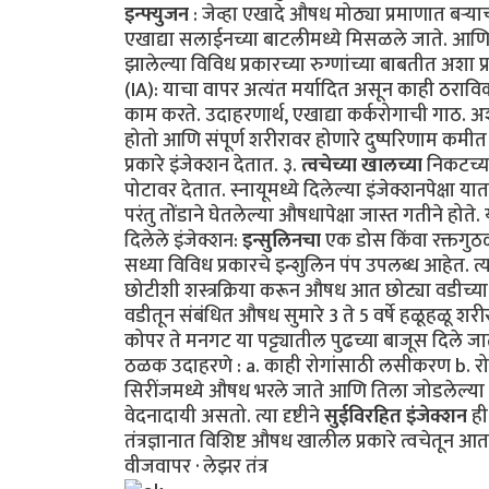
इन्फ्युजन
: जेव्हा एखादे औषध मोठ्या प्रमाणात बऱ्य
एखाद्या सलाईनच्या बाटलीमध्ये मिसळले जाते. आणि म
झालेल्या विविध प्रकारच्या रुग्णांच्या बाबतीत अशा 
(IA): याचा वापर अत्यंत मर्यादित असून काही ठराव
काम करते. उदाहरणार्थ, एखाद्या कर्करोगाची गाठ. अशा
होतो आणि संपूर्ण शरीरावर होणारे दुष्परिणाम कमीत 
प्रकारे इंजेक्शन देतात. ३.
त्वचेच्या खालच्या
निकटच्या
पोटावर देतात. स्नायूमध्ये दिलेल्या इंजेक्शनपेक्षा
परंतु तोंडाने घेतलेल्या औषधापेक्षा जास्त गतीने हो
दिलेले इंजेक्शन:
इन्सुलिनचा
एक डोस किंवा रक्तगुठळ्
सध्या विविध प्रकारचे इन्शुलिन पंप उपलब्ध आहेत. त्य
छोटीशी शस्त्रक्रिया करून औषध आत छोट्या वडीच्या 
वडीतून संबंधित औषध सुमारे 3 ते 5 वर्षे हळूहळू शर
कोपर ते मनगट या पट्ट्यातील पुढच्या बाजूस दिले 
ठळक उदाहरणे : a. काही रोगांसाठी लसीकरण b. रोगन
सिरींजमध्ये औषध भरले जाते आणि तिला जोडलेल्या स
वेदनादायी असतो. त्या दृष्टीने
सुईविरहित इंजेक्शन
ही
तंत्रज्ञानात विशिष्ट औषध खालील प्रकारे त्वचेतून आत 
वीजवापर · लेझर तंत्र