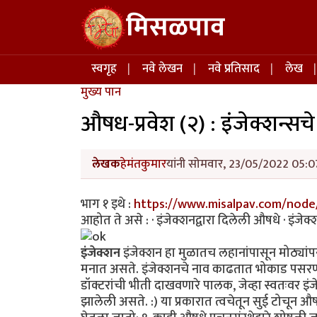
Skip to main content
मिसळपाव
Main navigation
स्वगृह
नवे लेखन
नवे प्रतिसाद
लेख
मुख्य पान
औषध-प्रवेश (२) : इंजेक्शन्सचे 
लेखक
हेमंतकुमार
यांनी सोमवार, 23/05/2022 05:07
भाग १ इथे :
https://www.misalpav.com/node
आहोत ते असे : · इंजेक्शनद्वारा दिलेली औषधे · इंजेक्श
इंजेक्शन
इंजेक्शन हा मुळातच लहानांपासून मोठ्यांपर
मनात असते. इंजेक्शनचे नाव काढतात भोकाड पसरणारी मुल
डॉक्टरांची भीती दाखवणारे पालक, जेव्हा स्वतःवर इं
झालेली असते. :) या प्रकारात त्वचेतून सुई टोचून औ