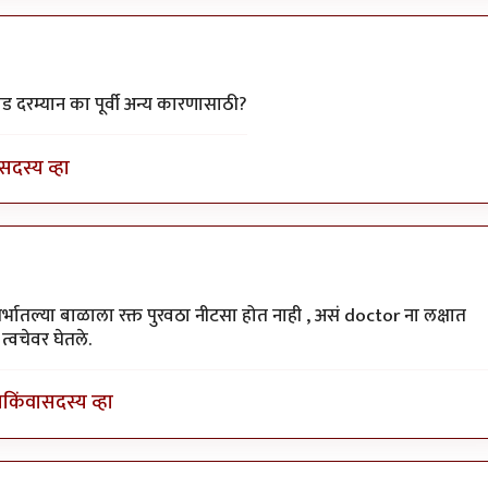
ti
ड दरम्यान का पूर्वी अन्य कारणासाठी?
सदस्य व्हा
मार
ोते.गर्भातल्या बाळाला रक्त पुरवठा नीटसा होत नाही , असं doctor ना लक्षात
्वचेवर घेतले.
ा
किंवा
सदस्य व्हा