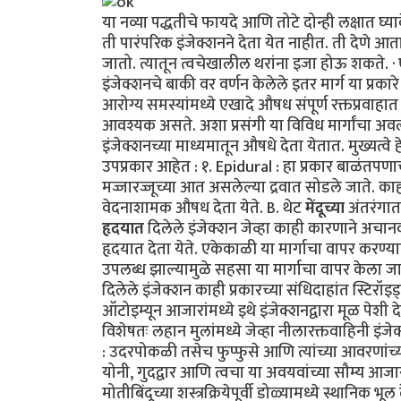
या नव्या पद्धतीचे फायदे आणि तोटे दोन्ही लक्षात 
ती पारंपरिक इंजेक्शनने देता येत नाहीत. ती देणे 
जातो. त्यातून त्वचेखालील थरांना इजा होऊ शकते. 
इंजेक्शनचे बाकी वर वर्णन केलेले इतर मार्ग या प्रकारे हा
आरोग्य समस्यांमध्ये एखादे औषध संपूर्ण रक्तप्रवा
आवश्यक असते. अशा प्रसंगी या विविध मार्गांचा अव
इंजेक्शनच्या माध्यमातून औषधे देता येतात. मुख्यत्वे हे
उपप्रकार आहेत : १. Epidural : हा प्रकार बाळंतपण
मज्जारज्जूच्या आत असलेल्या द्रवात सोडले जाते. काह
वेदनाशामक औषध देता येते. B. थेट
मेंदूच्या
अंतरंगात 
हृदयात
दिलेले इंजेक्शन जेव्हा काही कारणाने अचानक
हृदयात देता येते. एकेकाळी या मार्गाचा वापर करण्या
उपलब्ध झाल्यामुळे सहसा या मार्गाचा वापर केला 
दिलेले इंजेक्शन काही प्रकारच्या संधिदाहांत स्टिरॉइड्सचे
ऑटोइम्यून आजारांमध्ये इथे इंजेक्शनद्वारा मूळ पेशी द
विशेषतः लहान मुलांमध्ये जेव्हा नीलारक्तवाहिनी इंज
: उदरपोकळी तसेच फुप्फुसे आणि त्यांच्या आवरणांच
योनी, गुदद्वार आणि त्वचा या अवयवांच्या सौम्य आजा
मोतीबिंदूच्या शस्त्रक्रियेपूर्वी डोळ्यामध्ये स्थानि