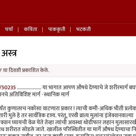
चर्चा
कविता
पाककृती
भटकंती
अस्त्र
 या दिवशी प्रकाशित केले.
/50235
.................... या भागात आपण औषधे देण्याचे जे शरीरमार्ग ब
नचे अतिविशिष्ट मार्ग · स्थानिक मार्ग
्यंत कुणालाच नकोसा वाटणारा प्रकार ! त्याची कमी-अधिक भीती प्रत्येक
े हे तर सार्वत्रिक दृश्य. परंतु, एरवी व्रात्य मुलांना इंजेक्शनवाल्या
जेक्शन घ्यायची वेळ येते तेव्हा त्यांची अवस्था थोडीफार लहान मुलासार
षध शरीरात सोडले जाते. खालील परिस्थितीत या मार्गे औषध देण्याचा नि