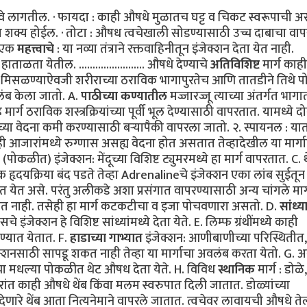
घ्यावे लागतील. · फायदा : काही औषधे मुळातच घट्ट व चिकट स्वरूपाची 
आता शक्य होईल. · तोटा : औषध त्वचेखाली सोडण्यासाठी उच्च दाबाचा वा
· एक
महत्त्वाचे
: या नव्या तंत्राने रक्तवाहिनीतून इंजेक्शन देता येत नाही.
ताळता येतील. ........................ औषधे देण्याचे
अतिविशिष्ट
मार्ग काही
हात मिसळण्याऐवजी शरीराच्या ठराविक भागापुरतेच आणि तातडीने तिथे प
लंब केला जातो. A.
पाठीच्या कण्यातील
मज्जारज्जू त्याच्या अंतर्गत भागा
 मार्ग ठराविक शस्त्रक्रियांच्या पूर्वी भूल देण्यासाठी वापरतात. यामध्ये द
ाच्या वेदना कमी करण्यासाठी बऱ्यापैकी वापरला जातो. २. स्पायनल : 
ी आजारांमध्ये रुग्णास असह्य वेदना होत असतात तेव्हादेखील या मार्गाद्
(पोकळीत) इंजेक्शन: मेंदूच्या विशिष्ट ट्युमरमध्ये हा मार्ग वापरतात. C. 
 हृदयक्रिया बंद पडते तेव्हा Adrenalineचे इंजेक्शन एका लांब सुईतून
त येत असे. परंतु अलीकडे अशा प्रसंगात वापरण्यासाठी अन्य चांगले मार्
जात नाही. तसेही हा मार्ग कटकटीचा व इजा पोचवणारा असतो. D.
सांध्य
 इंजेक्शन हे विशिष्ट सांध्यांमध्ये देता येते. E. लिम्फ ग्रंथींमध्ये काही
ेण्यात येतात. F.
हाडाच्या गाभ्यात
इंजेक्शन: आणीबाणीच्या परिस्थितीत,
ेक्शनसाठी सापडू शकत नाही तेव्हा या मार्गाचा अवलंब करता येतो. G. अन्
्या मधल्या पोकळीत थेट औषध देता येते. H. विविध
स्थानिक
मार्ग : डोळे
रांत काही औषधे थेंब किंवा मलम स्वरुपात दिली जातात. डोळ्यांच्या
क भूल देणारे थेंब आता नित्यनेमाने वापरले जातात. त्वचेवर लावायची औषधे 