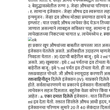
घेतला जातो: १. काही औषधे पचनसंस्थेद्वारे शोषल
२. बेशुद्धावस्थेतील रुग्ण ३. जेव्हा औषधाचा परिणाम
: १. सामान्य इंजेक्शन : जेव्हा औषध द्रव स्वरूपात लहा
इन्फ्युजन : जेव्हा द्रव औषध मोठ्या प्रमाणात द्यायचे
इम्प्लांट : यात एखादे औषध त्वचेवर छेद घेऊन तिच्य
जाणारा असल्याने त्याबद्दल सविस्तर पाहू. सामान्य इंजेक
त्वचेखालच्या निकटच्या भागात ४. त्वचेमध्येच १.
स्ना
हा प्रकार खूप औषधांच्या बाबतीत वापरला जात असल्य
इंजेक्शन घेतलेले असते. अलीकडील उदाहरण म्हणजे 
निवडता येतात : अ) दंडाची बाहेरील बाजू : इथे २ ml
असते. आ) खुब्यावर : इथे ८ ml पर्यंतचा द्रव टोचता य
बाहेरील बाजू : इथे ५ ml पर्यंत द्रव टोचता येतो. ह
रक्तप्रवाहात पोचते. जी औषधे स्नायूदाह करणारी असत
रक्तवाहिनीतून
दिलेले इंजेक्शन (IV): याप्रकारे दिले
होते. सर्वसाधारणपणे या प्रकारचे इंजेक्शन नीलावाह
त्वचेवरून सहज दिसतात. बहुतेक वेळा कोपर किंवा मन
आहेत : a.
एका दमात दिलेले
इंजेक्शन : यात सिरींजम
ml द्रव देता येतो. रक्तात शिरलेले औषध आधी हृदय, 
इंजेक्शनचा परिणाम सुमारे 20 ते 40 सेकंदात दिस