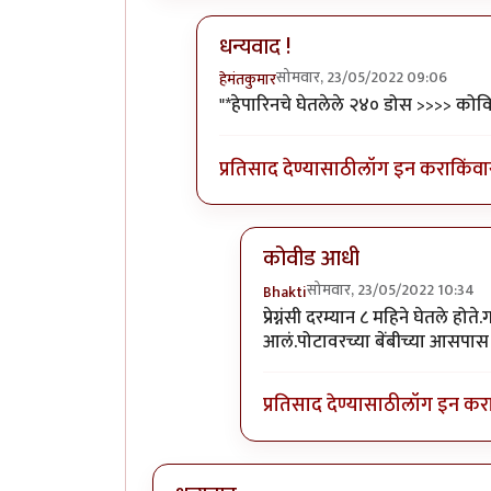
धन्यवाद !
सोमवार, 23/05/2022 09:06
हेमंतकुमार
In reply to
खुपचं छान माहिती.
by
Bhak
"*हेपारिनचे घेतलेले २४० डोस >>>> कोवि
प्रतिसाद देण्यासाठी
लॉग इन करा
किंवा
कोवीड आधी
सोमवार, 23/05/2022 10:34
Bhakti
In reply to
धन्यवाद !
by
हेमंतकु
प्रेग्नंसी दरम्यान ८ महिने घेतले ह
आलं.पोटावरच्या बेंबीच्या आसपास त
प्रतिसाद देण्यासाठी
लॉग इन कर