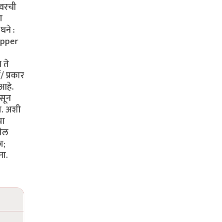
ेवरची
ा
ने :
Copper
 ते
ग/ प्रकार
 आहे.
ासून
त. अशी
या
तील
ा;
ना.