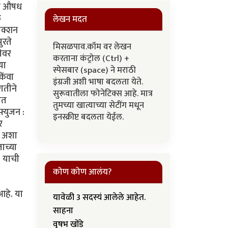
मूळ औषध
ल
लेखन मदत
जेक्शन
ुरते
मिसळपाव.कॉम वर लेखन
ठीवर
करताना कंट्रोल (Ctrl) +
या
स्पेसबार (space) ने मराठी
िंवा
इंग्रजी अशी भाषा बदलता येते.
गतीने
सुरूवातीला फोनेटिक्स आहे. मात्र
ात
तुमच्या खात्याच्या सेटींग मधून
फ्युजन :
इनस्क्रीप्ट बदलता येईल.
र
. अशा
ाच्या
. याची
कोण कोण आलंय?
आहे. या
यावेळी 3 सदस्यं आलेले आहेत.
साहना
वृषभ खोंडे