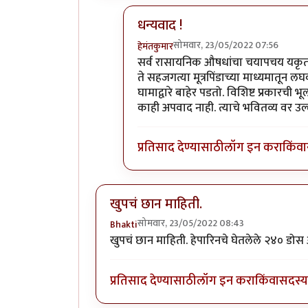
धन्यवाद !
सोमवार, 23/05/2022 07:56
हेमंतकुमार
In reply to
छान लेख
by
नगरी
सर्व रासायनिक औषधांचा चयापचय यकृतात 
ते सहजगत्या मूत्रपिंडाच्या माध्यमातू
घामाद्वारे बाहेर पडतो. विशिष्ट प्रकारच
काही अपवाद नाही. त्याचे भवितव्य वर उल्ले
प्रतिसाद देण्यासाठी
लॉग इन करा
किंवा
खुपचं छान माहिती.
सोमवार, 23/05/2022 08:43
Bhakti
खुपचं छान माहिती. हेपारिनचे घेतलेले २४० डो
प्रतिसाद देण्यासाठी
लॉग इन करा
किंवा
सदस्य 