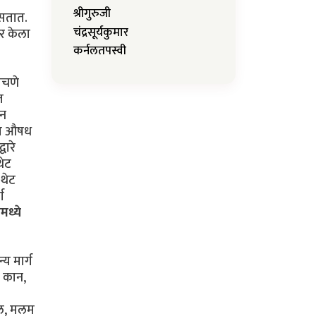
श्रीगुरुजी
असतात.
चंद्रसूर्यकुमार
पर केला
कर्नलतपस्वी
ोचणे
त
ोन
यात औषध
वारे
थेट
 थेट
ग
ामध्ये
य मार्ग
, कान,
तेल, मलम