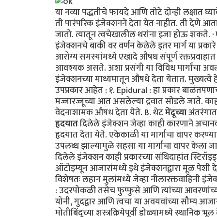
या नव्या पद्धतीचे फायदे आणि तोटे दोन्ही लक्षात 
ती पारंपरिक इंजेक्शनने देता येत नाहीत. ती देणे 
जातो. त्यातून त्वचेखालील थरांना इजा होऊ शकते. 
इंजेक्शनचे बाकी वर वर्णन केलेले इतर मार्ग या प्रकारे हा
आरोग्य समस्यांमध्ये एखादे औषध संपूर्ण रक्तप्रवा
आवश्यक असते. अशा प्रसंगी या विविध मार्गांचा अव
इंजेक्शनच्या माध्यमातून औषधे देता येतात. मुख्यत्वे हे
उपप्रकार आहेत : १. Epidural : हा प्रकार बाळंतपण
मज्जारज्जूच्या आत असलेल्या द्रवात सोडले जाते. काह
वेदनाशामक औषध देता येते. B. थेट
मेंदूच्या
अंतरंगात 
हृदयात
दिलेले इंजेक्शन जेव्हा काही कारणाने अचानक
हृदयात देता येते. एकेकाळी या मार्गाचा वापर करण्या
उपलब्ध झाल्यामुळे सहसा या मार्गाचा वापर केला 
दिलेले इंजेक्शन काही प्रकारच्या संधिदाहांत स्टिरॉइड्सचे
ऑटोइम्यून आजारांमध्ये इथे इंजेक्शनद्वारा मूळ पेशी द
विशेषतः लहान मुलांमध्ये जेव्हा नीलारक्तवाहिनी इंज
: उदरपोकळी तसेच फुप्फुसे आणि त्यांच्या आवरणांच
योनी, गुदद्वार आणि त्वचा या अवयवांच्या सौम्य आजा
मोतीबिंदूच्या शस्त्रक्रियेपूर्वी डोळ्यामध्ये स्थानि