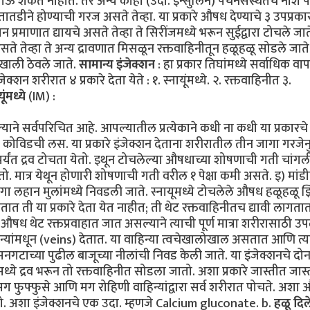
ी जाऊ शकत नाहीत. तर अन्य काही (उदा. इन्सुलिन) पचनसंस्थेतच नाश 
 तातडीने होण्याची गरज असते तेव्हा. या प्रकारे औषध देण्याचे ३ उपप्रक
न प्रमाणात द्यायचे असते तेव्हा ते सिरींजमध्ये भरून सुईद्वारा टोचले जात
 असते तेव्हा ते अन्य द्रावणात मिसळून रक्तवाहिनीतून हळूहळू सोडले जाते
ाखाली ठेवले जाते.
सामान्य इंजेक्शन
: हा प्रकार तिघांमध्ये सर्वाधिक वा
्शन शरीरात ४ प्रकारे देता येते : १. स्नायूंमध्ये. २. रक्तवाहिनीत ३.
यूंमध्ये
(IM) :
ाने सर्वपरिचित आहे. आपल्यातील प्रत्येकाने कधी ना कधी या प्रकारचे
कोविडची लस. या प्रकारे इंजेक्शन देताना शरीरातील तीन जागा गरजेन
 पर्यंत द्रव टोचता येतो. इथून टोचलेल्या औषधाच्या शोषणाची गती चांगल
ेतो. मात्र येथून होणारी शोषणाची गती वरील १ पेक्षा कमी असते. इ) मांड
ी जागा लहान मुलांमध्ये निवडली जाते. स्नायूमध्ये टोचलेले औषध हळूहळू
ात ती या प्रकारे देता येत नाहीत; ती थेट रक्तवाहिनीतच द्यावी लागतात
ले औषध थेट रक्तप्रवाहात जात असल्याने त्याची पूर्ण मात्रा शरीरासाठी उ
िन्यांमधून (veins) देतात. या वाहिन्या त्वचेखालोखाल असतात आणि त्य
गटाच्या पुढील बाजूच्या नीलांची निवड केली जाते. या इंजेक्शनचे दोन
ध्ये द्रव भरून तो रक्तवाहिनीत सोडला जातो. अशा प्रकारे जास्तीत जास
मग फुफ्फुसे आणि मग रोहिणी वाहिन्यांद्वारा सर्व शरीरात पोचते. अशा
तो. अशा इंजेक्शनचे एक उदा. म्हणजे Calcium gluconate. b.
हळू दिल