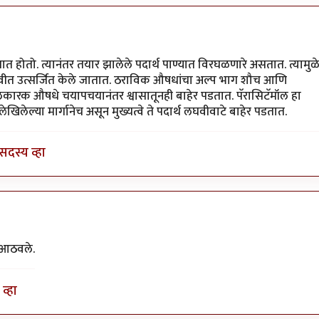
होतो. त्यानंतर तयार झालेले पदार्थ पाण्यात विरघळणारे असतात. त्यामुळ
न लघवीत उत्सर्जित केले जातात. ठराविक औषधांचा अल्प भाग शौच आणि
ी भूलकारक औषधे चयापचयानंतर श्वासातूनही बाहेर पडतात. पॅरासिटॅमॉल हा
खिलेल्या मार्गानेच असून मुख्यत्वे ते पदार्थ लघवीवाटे बाहेर पडतात.
सदस्य व्हा
स आठवले.
व्हा