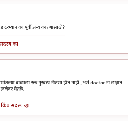
ti
ड दरम्यान का पूर्वी अन्य कारणासाठी?
सदस्य व्हा
मार
ोते.गर्भातल्या बाळाला रक्त पुरवठा नीटसा होत नाही , असं doctor ना लक्षात
्वचेवर घेतले.
ा
किंवा
सदस्य व्हा