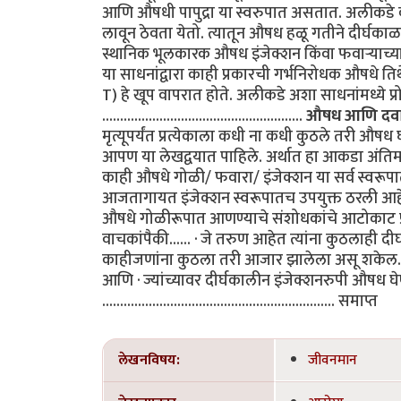
आणि औषधी पापुद्रा या स्वरुपात असतात. अलीकडे क
लावून ठेवता येतो. त्यातून औषध हळू गतीने दीर्घकाळ 
स्थानिक भूलकारक औषध इंजेक्शन किंवा फवाऱ्याच्या स
या साधनांद्वारा काही प्रकारची गर्भनिरोधक औषधे 
T) हे खूप वापरात होते. अलीकडे अशा साधनांमध्ये प्
........................................................
औषध आणि दवा
मृत्यूपर्यंत प्रत्येकाला कधी ना कधी कुठले तरी औषध
आपण या लेखद्वयात पाहिले. अर्थात हा आकडा अंतिम समज
काही औषधे गोळी/ फवारा/ इंजेक्शन या सर्व स्वरूप
आजतागायत इंजेक्शन स्वरूपातच उपयुक्त ठरली आहेत
औषधे गोळीरूपात आणण्याचे संशोधकांचे आटोकाट प्र
वाचकांपैकी...... · जे तरुण आहेत त्यांना कुठलाही द
काहीजणांना कुठला तरी आजार झालेला असू शकेल. त्य
आणि · ज्यांच्यावर दीर्घकालीन इंजेक्शनरुपी औषध घे
................................................................. समाप्त
लेखनविषय:
जीवनमान