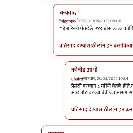
धन्यवाद !
सोमवार, 23/05/2022 09:06
हेमंतकुमार
In reply to
खुपचं छान माहिती.
by
Bhak
"*हेपारिनचे घेतलेले २४० डोस >>>> कोवि
प्रतिसाद देण्यासाठी
लॉग इन करा
किंवा
कोवीड आधी
सोमवार, 23/05/2022 10:34
Bhakti
In reply to
धन्यवाद !
by
हेमंतकु
प्रेग्नंसी दरम्यान ८ महिने घेतले ह
आलं.पोटावरच्या बेंबीच्या आसपास त
प्रतिसाद देण्यासाठी
लॉग इन कर