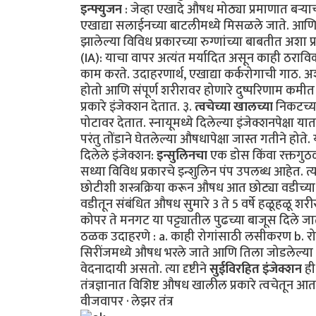
इन्फ्युजन
: जेव्हा एखादे औषध मोठ्या प्रमाणात बऱ्य
एखाद्या सलाईनच्या बाटलीमध्ये मिसळले जाते. आणि म
झालेल्या विविध प्रकारच्या रुग्णांच्या बाबतीत अशा 
(IA): याचा वापर अत्यंत मर्यादित असून काही ठराव
काम करते. उदाहरणार्थ, एखाद्या कर्करोगाची गाठ. अशा
होतो आणि संपूर्ण शरीरावर होणारे दुष्परिणाम कमीत 
प्रकारे इंजेक्शन देतात. ३.
त्वचेच्या खालच्या
निकटच्या
पोटावर देतात. स्नायूमध्ये दिलेल्या इंजेक्शनपेक्षा
परंतु तोंडाने घेतलेल्या औषधापेक्षा जास्त गतीने हो
दिलेले इंजेक्शन:
इन्सुलिनचा
एक डोस किंवा रक्तगुठळ्
सध्या विविध प्रकारचे इन्शुलिन पंप उपलब्ध आहेत. त्य
छोटीशी शस्त्रक्रिया करून औषध आत छोट्या वडीच्या 
वडीतून संबंधित औषध सुमारे 3 ते 5 वर्षे हळूहळू शर
कोपर ते मनगट या पट्ट्यातील पुढच्या बाजूस दिले 
ठळक उदाहरणे : a. काही रोगांसाठी लसीकरण b. रोगन
सिरींजमध्ये औषध भरले जाते आणि तिला जोडलेल्या स
वेदनादायी असतो. त्या दृष्टीने
सुईविरहित इंजेक्शन
ही
तंत्रज्ञानात विशिष्ट औषध खालील प्रकारे त्वचेतून आत 
वीजवापर · लेझर तंत्र