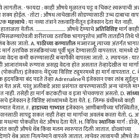
घ्यावे लागतील. · फायदा : काही औषधे मुळातच घट्ट व चिकट स्वरूपाची 
आता शक्य होईल. · तोटा : औषध त्वचेखाली सोडण्यासाठी उच्च दाबाचा वा
· एक
महत्त्वाचे
: या नव्या तंत्राने रक्तवाहिनीतून इंजेक्शन देता येत नाही.
ताळता येतील. ........................ औषधे देण्याचे
अतिविशिष्ट
मार्ग काही
हात मिसळण्याऐवजी शरीराच्या ठराविक भागापुरतेच आणि तातडीने तिथे प
लंब केला जातो. A.
पाठीच्या कण्यातील
मज्जारज्जू त्याच्या अंतर्गत भागा
 मार्ग ठराविक शस्त्रक्रियांच्या पूर्वी भूल देण्यासाठी वापरतात. यामध्ये द
ाच्या वेदना कमी करण्यासाठी बऱ्यापैकी वापरला जातो. २. स्पायनल : 
ी आजारांमध्ये रुग्णास असह्य वेदना होत असतात तेव्हादेखील या मार्गाद्
(पोकळीत) इंजेक्शन: मेंदूच्या विशिष्ट ट्युमरमध्ये हा मार्ग वापरतात. C. 
 हृदयक्रिया बंद पडते तेव्हा Adrenalineचे इंजेक्शन एका लांब सुईतून
त येत असे. परंतु अलीकडे अशा प्रसंगात वापरण्यासाठी अन्य चांगले मार्
जात नाही. तसेही हा मार्ग कटकटीचा व इजा पोचवणारा असतो. D.
सांध्य
 इंजेक्शन हे विशिष्ट सांध्यांमध्ये देता येते. E. लिम्फ ग्रंथींमध्ये काही
ेण्यात येतात. F.
हाडाच्या गाभ्यात
इंजेक्शन: आणीबाणीच्या परिस्थितीत,
ेक्शनसाठी सापडू शकत नाही तेव्हा या मार्गाचा अवलंब करता येतो. G. अन्
्या मधल्या पोकळीत थेट औषध देता येते. H. विविध
स्थानिक
मार्ग : डोळे
रांत काही औषधे थेंब किंवा मलम स्वरुपात दिली जातात. डोळ्यांच्या
क भूल देणारे थेंब आता नित्यनेमाने वापरले जातात. त्वचेवर लावायची औषधे 