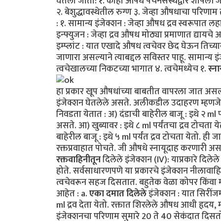
घेतला जातो: १. काही औषधे पचनसंस्थेद्वारे शोषल
२. बेशुद्धावस्थेतील रुग्ण ३. जेव्हा औषधाचा परिणाम
: १. सामान्य इंजेक्शन : जेव्हा औषध द्रव स्वरूपात लहा
इन्फ्युजन : जेव्हा द्रव औषध मोठ्या प्रमाणात द्यायचे
इम्प्लांट : यात एखादे औषध त्वचेवर छेद घेऊन तिच्य
जाणारा असल्याने त्याबद्दल सविस्तर पाहू. सामान्य इंजेक
त्वचेखालच्या निकटच्या भागात ४. त्वचेमध्येच १.
स्ना
हा प्रकार खूप औषधांच्या बाबतीत वापरला जात असल्य
इंजेक्शन घेतलेले असते. अलीकडील उदाहरण म्हणजे 
निवडता येतात : अ) दंडाची बाहेरील बाजू : इथे २ ml
असते. आ) खुब्यावर : इथे ८ ml पर्यंतचा द्रव टोचता य
बाहेरील बाजू : इथे ५ ml पर्यंत द्रव टोचता येतो. ह
रक्तप्रवाहात पोचते. जी औषधे स्नायूदाह करणारी असत
रक्तवाहिनीतून
दिलेले इंजेक्शन (IV): याप्रकारे दिले
होते. सर्वसाधारणपणे या प्रकारचे इंजेक्शन नीलावाह
त्वचेवरून सहज दिसतात. बहुतेक वेळा कोपर किंवा मन
आहेत : a.
एका दमात दिलेले
इंजेक्शन : यात सिरींजम
ml द्रव देता येतो. रक्तात शिरलेले औषध आधी हृदय, 
इंजेक्शनचा परिणाम सुमारे 20 ते 40 सेकंदात दिस