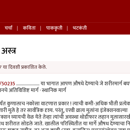
चर्चा
कविता
पाककृती
भटकंती
अस्त्र
 या दिवशी प्रकाशित केले.
/50235
.................... या भागात आपण औषधे देण्याचे जे शरीरमार्ग ब
नचे अतिविशिष्ट मार्ग · स्थानिक मार्ग
्यंत कुणालाच नकोसा वाटणारा प्रकार ! त्याची कमी-अधिक भीती प्रत्येक
े हे तर सार्वत्रिक दृश्य. परंतु, एरवी व्रात्य मुलांना इंजेक्शनवाल्या
जेक्शन घ्यायची वेळ येते तेव्हा त्यांची अवस्था थोडीफार लहान मुलासार
षध शरीरात सोडले जाते. खालील परिस्थितीत या मार्गे औषध देण्याचा नि