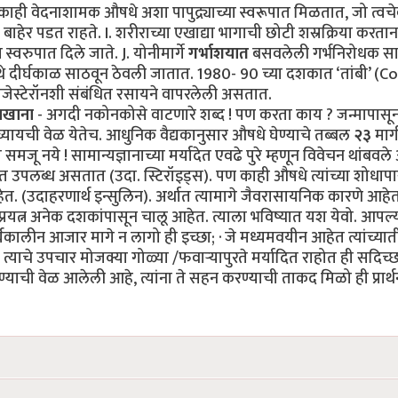
ाही वेदनाशामक औषधे अशा पापुद्र्याच्या स्वरूपात मिळतात, जो त्वच
बाहेर पडत राहते. I. शरीराच्या एखाद्या भागाची छोटी शस्रक्रिया करतान
्वरुपात दिले जाते. J. योनीमार्गे
गर्भाशयात
बसवलेली गर्भनिरोधक साध
तिथे दीर्घकाळ साठवून ठेवली जातात. 1980- 90 च्या दशकात ‘तांबी’ (
रोजेस्टेरॉनशी संबंधित रसायने वापरलेली असतात.
खाना
- अगदी नकोनकोसे वाटणारे शब्द ! पण करता काय ? जन्मापासून
 घ्यायची वेळ येतेच. आधुनिक वैद्यकानुसार औषधे घेण्याचे तब्बल
२३
मार्
ू नये ! सामान्यज्ञानाच्या मर्यादेत एवढे पुरे म्हणून विवेचन थांबवले
ात उपलब्ध असतात (उदा. स्टिरॉइड्स). पण काही औषधे त्यांच्या शोधाप
. (उदाहरणार्थ इन्सुलिन). अर्थात त्यामागे जैवरासायनिक कारणे आहे
यत्न अनेक दशकांपासून चालू आहेत. त्याला भविष्यात यश येवो. आपल्
ीर्घकालीन आजार मागे न लागो ही इच्छा; · जे मध्यमवयीन आहेत त्यांच्या
ाचे उपचार मोजक्या गोळ्या /फवाऱ्यापुरते मर्यादित राहोत ही सदिच्छ
ण्याची वेळ आलेली आहे, त्यांना ते सहन करण्याची ताकद मिळो ही प्रार्थ