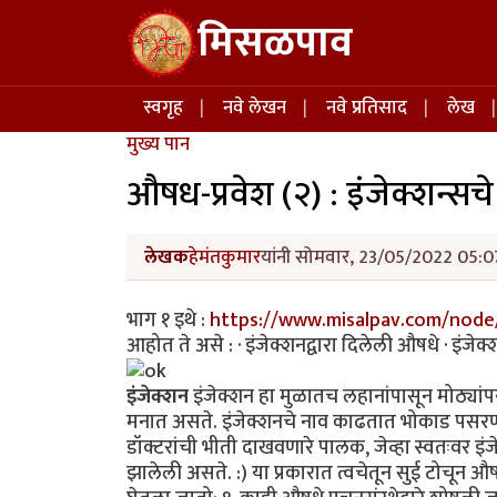
Skip to main content
मिसळपाव
Main navigation
स्वगृह
नवे लेखन
नवे प्रतिसाद
लेख
मुख्य पान
औषध-प्रवेश (२) : इंजेक्शन्सचे 
लेखक
हेमंतकुमार
यांनी सोमवार, 23/05/2022 05:07
भाग १ इथे :
https://www.misalpav.com/node
आहोत ते असे : · इंजेक्शनद्वारा दिलेली औषधे · इंजेक्श
इंजेक्शन
इंजेक्शन हा मुळातच लहानांपासून मोठ्यांपर
मनात असते. इंजेक्शनचे नाव काढतात भोकाड पसरणारी मुल
डॉक्टरांची भीती दाखवणारे पालक, जेव्हा स्वतःवर इं
झालेली असते. :) या प्रकारात त्वचेतून सुई टोचून औ