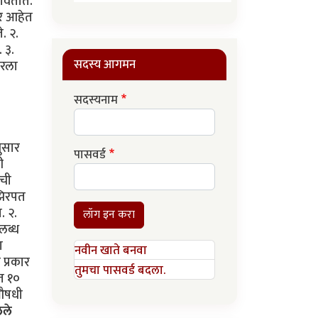
पावतात.
ार आहेत
े. २.
. ३.
सदस्य आगमन
परला
सदस्यनाम
ुसार
पासवर्ड
ी
ीची
 झिरपत
. २.
लॉग इन करा
पलब्ध
ा
नवीन खाते बनवा
 प्रकार
तुमचा पासवर्ड बदला.
्त १०
 औषधी
ेले