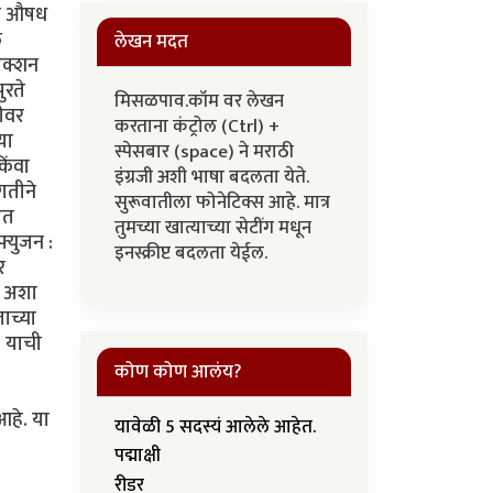
मूळ औषध
ल
लेखन मदत
जेक्शन
ुरते
मिसळपाव.कॉम वर लेखन
ठीवर
करताना कंट्रोल (Ctrl) +
या
स्पेसबार (space) ने मराठी
िंवा
इंग्रजी अशी भाषा बदलता येते.
गतीने
सुरूवातीला फोनेटिक्स आहे. मात्र
ात
तुमच्या खात्याच्या सेटींग मधून
फ्युजन :
इनस्क्रीप्ट बदलता येईल.
र
. अशा
ाच्या
. याची
कोण कोण आलंय?
आहे. या
यावेळी 5 सदस्यं आलेले आहेत.
पद्माक्षी
रीडर