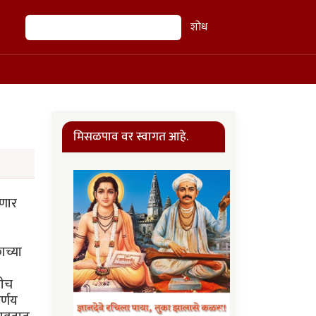
शोध
शोध
मिसळपाव वर स्वागत आहे.
घणार
ाच्या
खीच
र्णय