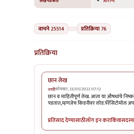
लेखनप्रकार
आरोग्य
वाचने
25514
प्रतिक्रिया
76
प्रतिक्रिया
छान लेख
सोमवार, 23/05/2022 07:12
नगरी
छान व माहितीपूर्ण लेख. आता या औषधांचे निष्क
पडतात,म्हणजेच किडनीवर लोड.पॅरॅसिटोमोल अ
प्रतिसाद देण्यासाठी
लॉग इन करा
किंवा
सदस्य 