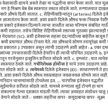
ाच वेळासाठी द्यायचे असते तेव्हा या पद्धतीचा वापर केला जातो. यात 
ग हे मिश्रण थेंब थेंब स्वरूपात रक्तात सोडले जाते. रुग्णालयात दाख
प्रकारे औषधे दिली जातात. c. रोहिणीवाहिन्यांतून (arteries) दिलेले इं
िक आजारांतच केला जातो. अशा प्रकारे दिलेले औषध फक्त निवडक पेशींप
 प्रकारे इंजेक्शन दिल्याने त्याचा जास्तीत जास्त परिणाम संबंधित गा
कमी राहतात. तसेच विशिष्ट रोहिणीमध्ये रक्ताच्या गुठळ्या झाल्यासही 
 मेदथरात (SC): अशी इंजेक्शन्स सहसा दंड/मांडीच्या बाहेरील बाजूस क
 यात कमी प्रमाणात औषध टोचता येते. त्या औषधाचे शोषण स्नायूपेक्षा कमी 
ते. या प्रकारात ३ उपप्रकार असून त्यांची उदाहरणे अशी आहेत : a. एका दम
यांच्या उपचारासाठी दिलेले हेपारिन ही त्याची परिचित उदाहरणे. b. इन्
ातून गरजेनुसार इन्शुलिन शरीरात सोडले जाते. c. इम्प्लांट : यात त्वचेव
स्वरूपात ठेवले जाते.
गर्भनिरोधक हॉर्मोन्स
हे याचे उत्तम उदाहरण आहे
ीरात सोडले जाते. ४.
त्वचेमध्ये
दिलेले इंजेक्शन (ID) : साधारणपणे ते हात
जाते. अशा प्रकारे दिलेले औषध रक्तप्रवाहात जवळजवळ शोषले जात नाही
िदान चाचण्यांसाठी टोचलेला द्रव. …. पारंपरिक इंजेक्शन पद्धतीत
ुईमार्फत शरीरात सोडले जाते. यामध्ये रुग्णाला सुई टोचणे हा भाग
 संकल्पना गेल्या दशकात मांडली गेली. त्यावर अव्याहत संशोधन चालू 
वेगाने सोडले जाते : · धक्का लहरींचा वापर · वायुदाबाचा वापर · सूक्ष्म