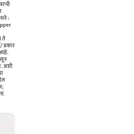
ेवरची
ा
ने :
Copper
 ते
ग/ प्रकार
 आहे.
ासून
त. अशी
या
तील
ा;
ना.