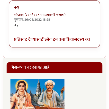
+१
सौंदाळा (verified= न पडताळणी केलेला)
गुरुवार, 26/05/2022 18:28
+१
प्रतिसाद देण्यासाठी
लॉग इन करा
किंवा
सदस्य व्हा
मिसळपाव वर स्वागत आहे.