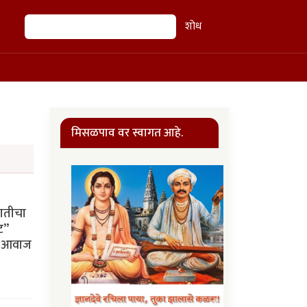
शोध
शोध
मिसळपाव वर स्वागत आहे.
जातीचा
ट”
रे आवाज