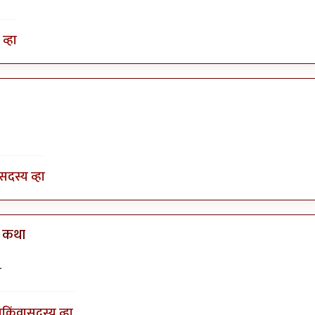
व्हा
ाला.
by
भीमराव
सदस्य व्हा
े कथा
y
Bhakti
ा
ा
किंवा
सदस्य व्हा