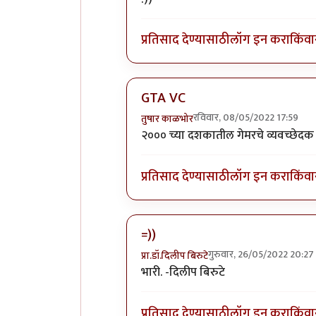
प्रतिसाद देण्यासाठी
लॉग इन करा
किंवा
GTA VC
रविवार, 08/05/2022 17:59
तुषार काळभोर
In reply to
+१ पब जी कि जिटीएवाय सि
२००० च्या दशकातील गेमरचे व्यवच्छेदक 
प्रतिसाद देण्यासाठी
लॉग इन करा
किंवा
=))
गुरुवार, 26/05/2022 20:27
प्रा.डॉ.दिलीप बिरुटे
In reply to
+१ पब जी कि जिटीएवाय सि
भारी. -दिलीप बिरुटे
प्रतिसाद देण्यासाठी
लॉग इन करा
किंवा