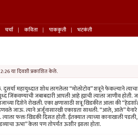
चर्चा
कविता
पाककृती
भटकंती
2:26 या दिवशी प्रकाशित केले.
 दुसर्या महायुध्दात शोध लागलेला “मोलोटोव” शत्रूने फेकल्याने त्याचा
ुध्द जिंकवण्याची जबाबदारी आपली आहे ह्याची त्याला जाणीव होती. 
ाजाच्या दिशेने रोखली. एका क्षणासाठी शत्रू खिडकीत आला की “हेडशाॅ
्हणवले जाऊ. त्याने अर्जूनासारखी एकाग्रता साधली. “आले, आले” येना
्हते. त्याला फक्त खिडकी दिसत होती. ईतक्यात त्याच्या कानाखाली पडली,
“आडव्याचा ऊभा” केला पण तोपर्यंत ऊशीर झाला होता.