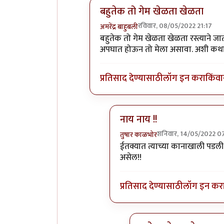
बहुतेक तो गेम खेळता खेळता
रविवार, 08/05/2022 21:17
अमरेंद्र बाहुबली
In reply to
स्मार्टफोन आडव्याचा उभा क
बहुतेक तो गेम खेळता खेळता रस्त्याने जा
अपघात होऊन तो मेला असावा. अशी कथा अ
प्रतिसाद देण्यासाठी
लॉग इन करा
किंवा
नाय नाय !!
शनिवार, 14/05/2022 0
तुषार काळभोर
In reply to
बहुतेक तो गेम खेळत
ईतक्यात त्याच्या कानाखाली पडली
असेल!!
प्रतिसाद देण्यासाठी
लॉग इन कर