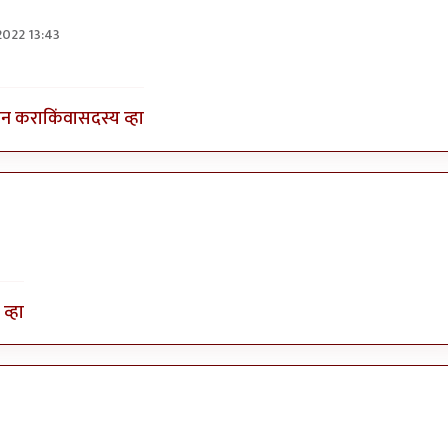
2022 13:43
तुषार काळभोर
इन करा
किंवा
सदस्य व्हा
व्हा