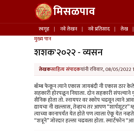
Skip to main content
मिसळपाव
Main navigation
स्वगृह
नवे लेखन
नवे प्रतिसाद
लेख
मुख्य पान
शशक'२०२२ - व्यसन
लेखक
साहित्य संपादक
यांनी रविवार, 08/05/2022 1
बॉम्ब फेकून त्याने एकास जायबंदी नी एकास ठार केले.
सहकारी होरपळून निघाला. दोन सहकारी संपल्याने य
सैनिक होता तो. स्नायपर वर स्कोप चढवून त्याने आव
द्यायचा नी खल्लास, तेव्हाच तर आपण “शार्पशूटर” म
त्याच्या कानापर्यंत येत होते पण त्याला ऐकू येत नव
“शत्रूने” जोरदार हल्ला चढवला होता. स्मार्टफोन 