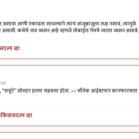
ेला
by
nutanm
त असावा आणी एकाग्रता साधल्याने त्याचं आजूबाजूला लक्ष नसावं, त्यामुळे
सावी. कथेचे नाव व्यसन आहे म्हणजे मोबाईल गेमचे त्याला व्यसन असावे.
सदस्य व्हा
7:27
ा खेळता
by
अमरेंद्र बाहुबली
, “शत्रूने” जोरदार हल्ला चढवला होता. >> भौतेक आईबापानं कानफाटवला
ा
किंवा
सदस्य व्हा