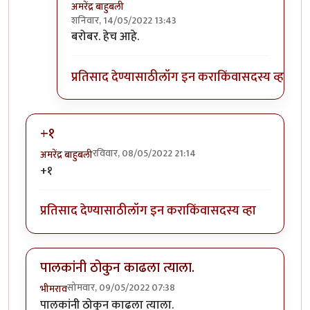
अमरेंद्र बाहुबली
शनिवार, 14/05/2022 13:43
In reply to
नाय नाय !!
by
तुषार काळभोर
बरोबर. हेच आहे.
प्रतिसाद देण्यासाठी
लॉग इन करा
किंवा
सदस्य व्हा
+१
रविवार, 08/05/2022 21:14
अमरेंद्र बाहुबली
+१
प्रतिसाद देण्यासाठी
लॉग इन करा
किंवा
सदस्य व्हा
पालकांनी ठोकुन काढला त्याला.
सोमवार, 09/05/2022 07:38
भीमराव
पालकांनी ठोकुन काढला त्याला.