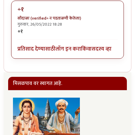
+१
सौंदाळा (verified= न पडताळणी केलेला)
गुरुवार, 26/05/2022 18:28
+१
प्रतिसाद देण्यासाठी
लॉग इन करा
किंवा
सदस्य व्हा
मिसळपाव वर स्वागत आहे.