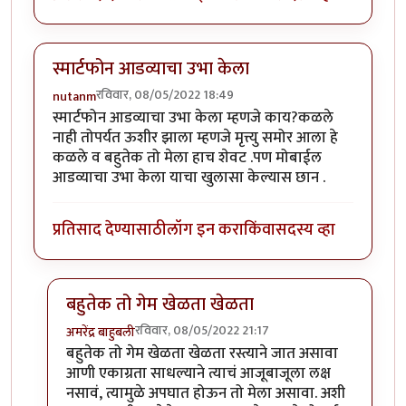
स्मार्टफोन आडव्याचा उभा केला
रविवार, 08/05/2022 18:49
nutanm
स्मार्टफोन आडव्याचा उभा केला म्हणजे काय?कळले
नाही तोपर्यत ऊशीर झाला म्हणजे मृत्त्यु समोर आला हे
कळले व बहुतेक तो मेला हाच शेवट .पण मोबाईल
आडव्याचा उभा केला याचा खुलासा केल्यास छान .
प्रतिसाद देण्यासाठी
लॉग इन करा
किंवा
सदस्य व्हा
बहुतेक तो गेम खेळता खेळता
रविवार, 08/05/2022 21:17
अमरेंद्र बाहुबली
In reply to
स्मार्टफोन आडव्याचा उभा केला
by
nutanm
बहुतेक तो गेम खेळता खेळता रस्त्याने जात असावा
आणी एकाग्रता साधल्याने त्याचं आजूबाजूला लक्ष
नसावं, त्यामुळे अपघात होऊन तो मेला असावा. अशी