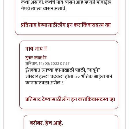
कथा असावी. कथेचे नाव व्यसन आहे म्हणजे मोबाईल
गेमचे त्याला व्यसन असावे.
प्रतिसाद देण्यासाठी
लॉग इन करा
किंवा
सदस्य व्हा
नाय नाय !!
तुषार काळभोर
शनिवार, 14/05/2022 07:27
In reply to
बहुतेक तो गेम खेळता खेळता
by
अमरेंद्र बाहुब
ईतक्यात त्याच्या कानाखाली पडली, “शत्रूने”
जोरदार हल्ला चढवला होता. >> भौतेक आईबापानं
कानफाटवला असेल!!
प्रतिसाद देण्यासाठी
लॉग इन करा
किंवा
सदस्य व्हा
बरोबर. हेच आहे.