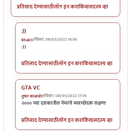
प्रतिसाद देण्यासाठी
लॉग इन करा
किंवा
सदस्य व्हा
:))
रविवार, 08/05/2022 16:56
Bhakti
In reply to
+१ पब जी कि जिटीएवाय सिटी
by
सुरसंगम
:))
प्रतिसाद देण्यासाठी
लॉग इन करा
किंवा
सदस्य व्हा
GTA VC
रविवार, 08/05/2022 17:59
तुषार काळभोर
In reply to
+१ पब जी कि जिटीएवाय सिटी
by
सुरसंगम
२००० च्या दशकातील गेमरचे व्यवच्छेदक लक्षण!
प्रतिसाद देण्यासाठी
लॉग इन करा
किंवा
सदस्य व्हा