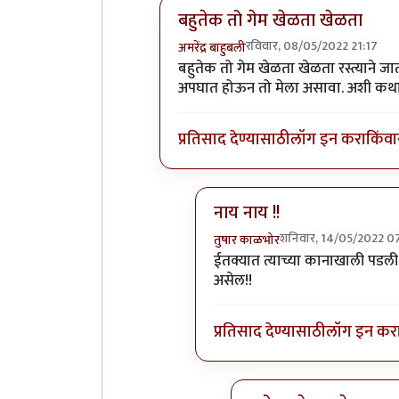
बहुतेक तो गेम खेळता खेळता
रविवार, 08/05/2022 21:17
अमरेंद्र बाहुबली
In reply to
स्मार्टफोन आडव्याचा उभा क
बहुतेक तो गेम खेळता खेळता रस्त्याने जा
अपघात होऊन तो मेला असावा. अशी कथा अ
प्रतिसाद देण्यासाठी
लॉग इन करा
किंवा
नाय नाय !!
शनिवार, 14/05/2022 0
तुषार काळभोर
In reply to
बहुतेक तो गेम खेळत
ईतक्यात त्याच्या कानाखाली पडली
असेल!!
प्रतिसाद देण्यासाठी
लॉग इन कर