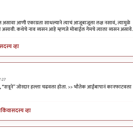
ेला
by
nutanm
त असावा आणी एकाग्रता साधल्याने त्याचं आजूबाजूला लक्ष नसावं, त्यामुळे
सावी. कथेचे नाव व्यसन आहे म्हणजे मोबाईल गेमचे त्याला व्यसन असावे.
सदस्य व्हा
7:27
ा खेळता
by
अमरेंद्र बाहुबली
, “शत्रूने” जोरदार हल्ला चढवला होता. >> भौतेक आईबापानं कानफाटवला
ा
किंवा
सदस्य व्हा