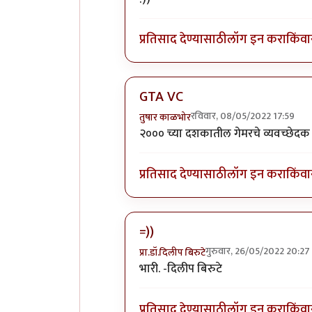
प्रतिसाद देण्यासाठी
लॉग इन करा
किंवा
GTA VC
रविवार, 08/05/2022 17:59
तुषार काळभोर
In reply to
+१ पब जी कि जिटीएवाय सि
२००० च्या दशकातील गेमरचे व्यवच्छेदक 
प्रतिसाद देण्यासाठी
लॉग इन करा
किंवा
=))
गुरुवार, 26/05/2022 20:27
प्रा.डॉ.दिलीप बिरुटे
In reply to
+१ पब जी कि जिटीएवाय सि
भारी. -दिलीप बिरुटे
प्रतिसाद देण्यासाठी
लॉग इन करा
किंवा