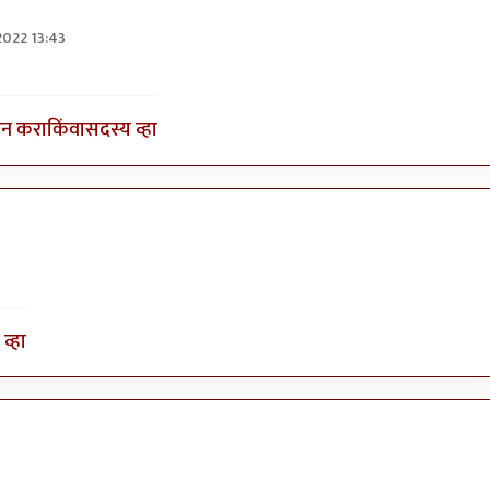
2022 13:43
तुषार काळभोर
इन करा
किंवा
सदस्य व्हा
व्हा