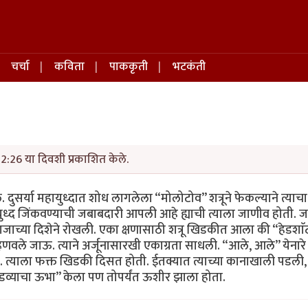
चर्चा
कविता
पाककृती
भटकंती
2:26 या दिवशी प्रकाशित केले.
 दुसर्या महायुध्दात शोध लागलेला “मोलोटोव” शत्रूने फेकल्याने त्याचा
ुध्द जिंकवण्याची जबाबदारी आपली आहे ह्याची त्याला जाणीव होती. 
ाजाच्या दिशेने रोखली. एका क्षणासाठी शत्रू खिडकीत आला की “हेडशाॅ
्हणवले जाऊ. त्याने अर्जूनासारखी एकाग्रता साधली. “आले, आले” येना
्हते. त्याला फक्त खिडकी दिसत होती. ईतक्यात त्याच्या कानाखाली पडली,
“आडव्याचा ऊभा” केला पण तोपर्यंत ऊशीर झाला होता.