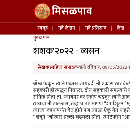
Skip to main content
मिसळपाव
Main navigation
स्वगृह
नवे लेखन
नवे प्रतिसाद
लेख
मुख्य पान
शशक'२०२२ - व्यसन
लेखक
साहित्य संपादक
यांनी रविवार, 08/05/2022 1
बॉम्ब फेकून त्याने एकास जायबंदी नी एकास ठार केले.
सहकारी होरपळून निघाला. दोन सहकारी संपल्याने य
सैनिक होता तो. स्नायपर वर स्कोप चढवून त्याने आव
द्यायचा नी खल्लास, तेव्हाच तर आपण “शार्पशूटर” म
त्याच्या कानापर्यंत येत होते पण त्याला ऐकू येत नव
“शत्रूने” जोरदार हल्ला चढवला होता. स्मार्टफोन 