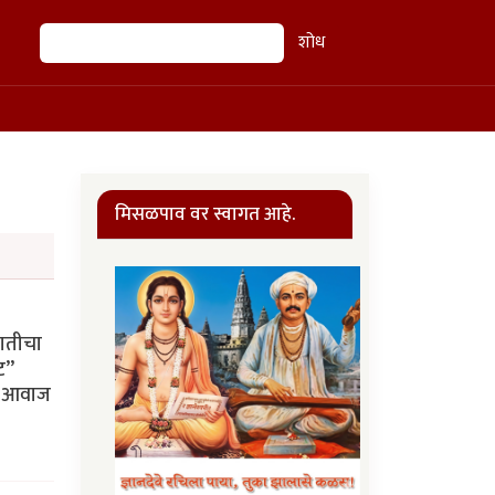
शोध
शोध
मिसळपाव वर स्वागत आहे.
जातीचा
ट”
रे आवाज