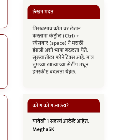
लेखन मदत
मिसळपाव.कॉम वर लेखन
करताना कंट्रोल (Ctrl) +
स्पेसबार (space) ने मराठी
इंग्रजी अशी भाषा बदलता येते.
सुरूवातीला फोनेटिक्स आहे. मात्र
तुमच्या खात्याच्या सेटींग मधून
इनस्क्रीप्ट बदलता येईल.
कोण कोण आलंय?
यावेळी 1 सदस्यं आलेले आहेत.
MeghaSK