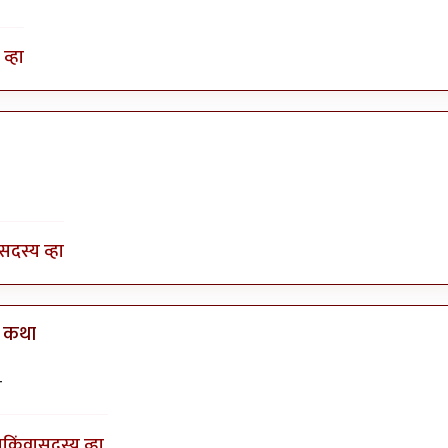
व्हा
ाला.
by
भीमराव
सदस्य व्हा
े कथा
y
Bhakti
ा
ा
किंवा
सदस्य व्हा