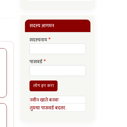
सदस्य आगमन
सदस्यनाम
पासवर्ड
लॉग इन करा
नवीन खाते बनवा
तुमचा पासवर्ड बदला.