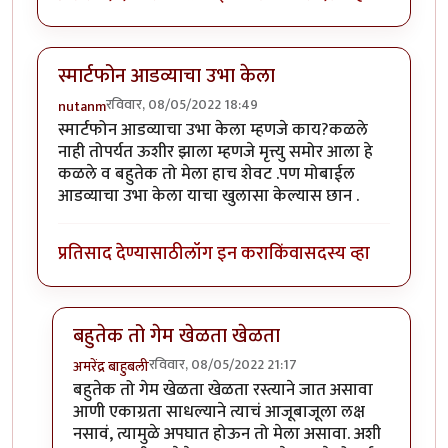
स्मार्टफोन आडव्याचा उभा केला
रविवार, 08/05/2022 18:49
nutanm
स्मार्टफोन आडव्याचा उभा केला म्हणजे काय?कळले
नाही तोपर्यत ऊशीर झाला म्हणजे मृत्त्यु समोर आला हे
कळले व बहुतेक तो मेला हाच शेवट .पण मोबाईल
आडव्याचा उभा केला याचा खुलासा केल्यास छान .
प्रतिसाद देण्यासाठी
लॉग इन करा
किंवा
सदस्य व्हा
बहुतेक तो गेम खेळता खेळता
रविवार, 08/05/2022 21:17
अमरेंद्र बाहुबली
In reply to
स्मार्टफोन आडव्याचा उभा केला
by
nutanm
बहुतेक तो गेम खेळता खेळता रस्त्याने जात असावा
आणी एकाग्रता साधल्याने त्याचं आजूबाजूला लक्ष
नसावं, त्यामुळे अपघात होऊन तो मेला असावा. अशी