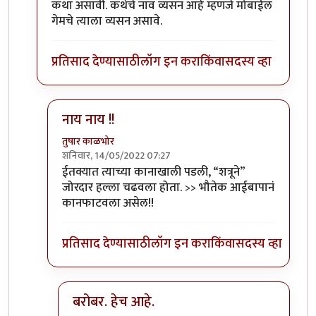
कथा असावी. कथेचे नाव व्यसन आहे म्हणजे मोबाईल
गेमचे त्याला व्यसन असावे.
प्रतिसाद देण्यासाठी
लॉग इन करा
किंवा
सदस्य व्हा
नाय नाय !!
तुषार काळभोर
शनिवार, 14/05/2022 07:27
In reply to
बहुतेक तो गेम खेळता खेळता
by
अमरेंद्र बाहुब
ईतक्यात त्याच्या कानाखाली पडली, “शत्रूने”
जोरदार हल्ला चढवला होता. >> भौतेक आईबापानं
कानफाटवला असेल!!
प्रतिसाद देण्यासाठी
लॉग इन करा
किंवा
सदस्य व्हा
बरोबर. हेच आहे.