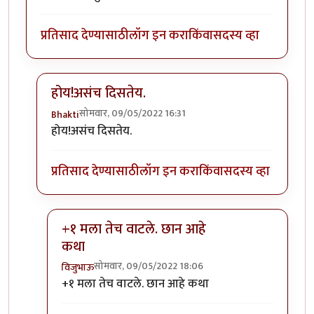
प्रतिसाद देण्यासाठी
लॉग इन करा
किंवा
सदस्य व्हा
होय!असंच दिसतेय.
सोमवार, 09/05/2022 16:31
Bhakti
In reply to
पालकांनी ठोकुन काढला त्याला.
by
भीमराव
होय!असंच दिसतेय.
प्रतिसाद देण्यासाठी
लॉग इन करा
किंवा
सदस्य व्हा
+१ मला तेच वाटले. छान आहे
कथा
सोमवार, 09/05/2022 18:06
विजुभाऊ
In reply to
होय!असंच दिसतेय.
by
Bhakti
+१ मला तेच वाटले. छान आहे कथा