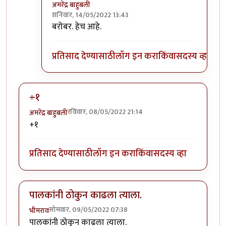
अमरेंद्र बाहुबली
शनिवार, 14/05/2022 13:43
In reply to
नाय नाय !!
by
तुषार काळभोर
बरोबर. हेच आहे.
प्रतिसाद देण्यासाठी
लॉग इन करा
किंवा
सदस्य व्हा
+१
रविवार, 08/05/2022 21:14
अमरेंद्र बाहुबली
+१
प्रतिसाद देण्यासाठी
लॉग इन करा
किंवा
सदस्य व्हा
पालकांनी ठोकुन काढला त्याला.
सोमवार, 09/05/2022 07:38
भीमराव
पालकांनी ठोकुन काढला त्याला.