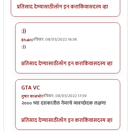
प्रतिसाद देण्यासाठी
लॉग इन करा
किंवा
सदस्य व्हा
:))
रविवार, 08/05/2022 16:56
Bhakti
In reply to
+१ पब जी कि जिटीएवाय सिटी
by
सुरसंगम
:))
प्रतिसाद देण्यासाठी
लॉग इन करा
किंवा
सदस्य व्हा
GTA VC
रविवार, 08/05/2022 17:59
तुषार काळभोर
In reply to
+१ पब जी कि जिटीएवाय सिटी
by
सुरसंगम
२००० च्या दशकातील गेमरचे व्यवच्छेदक लक्षण!
प्रतिसाद देण्यासाठी
लॉग इन करा
किंवा
सदस्य व्हा