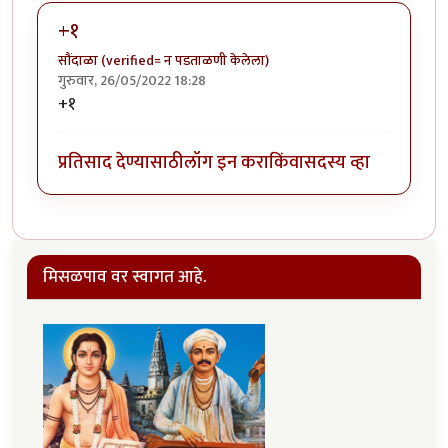
+१
सौंदाळा (verified= न पडताळणी केलेला)
गुरुवार, 26/05/2022 18:28
+१
प्रतिसाद देण्यासाठी
लॉग इन करा
किंवा
सदस्य व्हा
मिसळपाव वर स्वागत आहे.