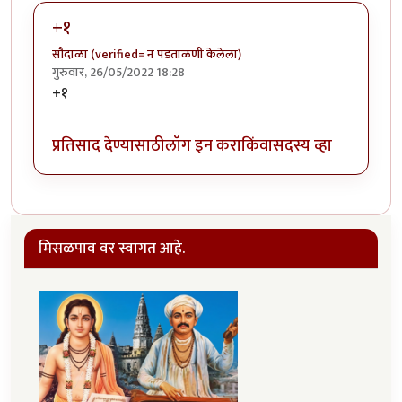
+१
सौंदाळा (verified= न पडताळणी केलेला)
गुरुवार, 26/05/2022 18:28
+१
प्रतिसाद देण्यासाठी
लॉग इन करा
किंवा
सदस्य व्हा
मिसळपाव वर स्वागत आहे.