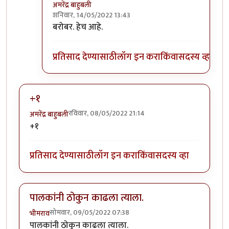
अमरेंद्र बाहुबली
शनिवार, 14/05/2022 13:43
In reply to
नाय नाय !!
by
तुषार काळभोर
बरोबर. हेच आहे.
प्रतिसाद देण्यासाठी
लॉग इन करा
किंवा
सदस्य व्हा
+१
रविवार, 08/05/2022 21:14
अमरेंद्र बाहुबली
+१
प्रतिसाद देण्यासाठी
लॉग इन करा
किंवा
सदस्य व्हा
पालकांनी ठोकुन काढला त्याला.
सोमवार, 09/05/2022 07:38
भीमराव
पालकांनी ठोकुन काढला त्याला.