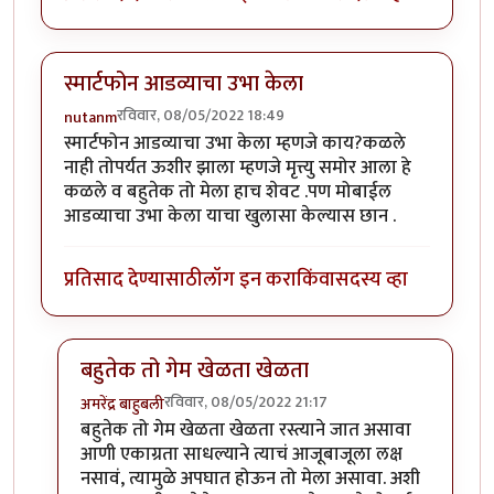
स्मार्टफोन आडव्याचा उभा केला
रविवार, 08/05/2022 18:49
nutanm
स्मार्टफोन आडव्याचा उभा केला म्हणजे काय?कळले
नाही तोपर्यत ऊशीर झाला म्हणजे मृत्त्यु समोर आला हे
कळले व बहुतेक तो मेला हाच शेवट .पण मोबाईल
आडव्याचा उभा केला याचा खुलासा केल्यास छान .
प्रतिसाद देण्यासाठी
लॉग इन करा
किंवा
सदस्य व्हा
बहुतेक तो गेम खेळता खेळता
रविवार, 08/05/2022 21:17
अमरेंद्र बाहुबली
In reply to
स्मार्टफोन आडव्याचा उभा केला
by
nutanm
बहुतेक तो गेम खेळता खेळता रस्त्याने जात असावा
आणी एकाग्रता साधल्याने त्याचं आजूबाजूला लक्ष
नसावं, त्यामुळे अपघात होऊन तो मेला असावा. अशी