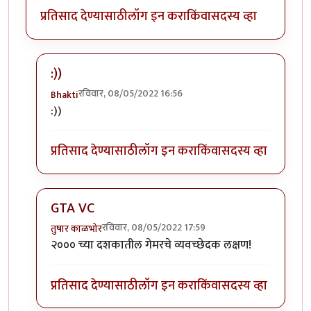
प्रतिसाद देण्यासाठी
लॉग इन करा
किंवा
सदस्य व्हा
:))
रविवार, 08/05/2022 16:56
Bhakti
In reply to
+१ पब जी कि जिटीएवाय सिटी
by
सुरसंगम
:))
प्रतिसाद देण्यासाठी
लॉग इन करा
किंवा
सदस्य व्हा
GTA VC
रविवार, 08/05/2022 17:59
तुषार काळभोर
In reply to
+१ पब जी कि जिटीएवाय सिटी
by
सुरसंगम
२००० च्या दशकातील गेमरचे व्यवच्छेदक लक्षण!
प्रतिसाद देण्यासाठी
लॉग इन करा
किंवा
सदस्य व्हा