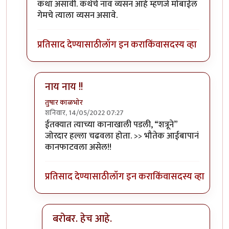
कथा असावी. कथेचे नाव व्यसन आहे म्हणजे मोबाईल
गेमचे त्याला व्यसन असावे.
प्रतिसाद देण्यासाठी
लॉग इन करा
किंवा
सदस्य व्हा
नाय नाय !!
तुषार काळभोर
शनिवार, 14/05/2022 07:27
In reply to
बहुतेक तो गेम खेळता खेळता
by
अमरेंद्र बाहुब
ईतक्यात त्याच्या कानाखाली पडली, “शत्रूने”
जोरदार हल्ला चढवला होता. >> भौतेक आईबापानं
कानफाटवला असेल!!
प्रतिसाद देण्यासाठी
लॉग इन करा
किंवा
सदस्य व्हा
बरोबर. हेच आहे.