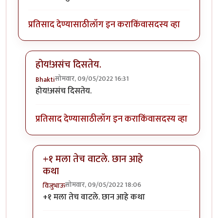
प्रतिसाद देण्यासाठी
लॉग इन करा
किंवा
सदस्य व्हा
होय!असंच दिसतेय.
सोमवार, 09/05/2022 16:31
Bhakti
In reply to
पालकांनी ठोकुन काढला त्याला.
by
भीमराव
होय!असंच दिसतेय.
प्रतिसाद देण्यासाठी
लॉग इन करा
किंवा
सदस्य व्हा
+१ मला तेच वाटले. छान आहे
कथा
सोमवार, 09/05/2022 18:06
विजुभाऊ
In reply to
होय!असंच दिसतेय.
by
Bhakti
+१ मला तेच वाटले. छान आहे कथा