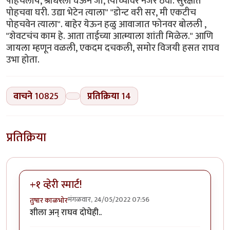
पोहचलाय, श्रीधरला घेऊन जा, त्याच्यावर नजर ठेवा. सुरक्षीत
पोहचवा घरी. उद्या भेटेन त्याला" "डोन्ट वरी सर, मी एकटीच
पोहचवेन त्याला". बाहेर येऊन हळु आवाजात फोनवर बोलली ,
"शेवटचंच काम हे. आता ताईच्या आत्म्याला शांती मिळेल." आणि
जायला म्हणून वळली, एकदम दचकली, समोर विजयी हसत राघव
उभा होता.
वाचने
10825
प्रतिक्रिया
14
प्रतिक्रिया
+१ व्हेरी स्मार्ट!
मंगळवार, 24/05/2022 07:56
तुषार काळभोर
शीला अन् राघव दोघेही..