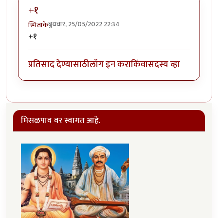
+१
बुधवार, 25/05/2022 22:34
स्मिताके
+१
प्रतिसाद देण्यासाठी
लॉग इन करा
किंवा
सदस्य व्हा
मिसळपाव वर स्वागत आहे.