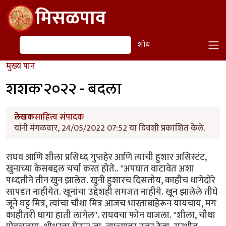
Skip to main content
मिसळपाव
शोध
शोध
मुख्य पान
शशक'२०२२ - बदला
लेखक
साहित्य संपादक
यांनी मंगळवार, 24/05/2022 07:52 या दिवशी प्रकाशित केले.
राघव आणि शीला प्रसिध्द गुप्तहेर आणि त्याची हुशार असिस्टंट,
खुनाच्या केसबद्दल चर्चा करत होते.. "अपघात वाटावेत अशा
पध्दतीने तीन खुन झालेत. खुनी हुशारच दिसतोय, काहीच धागेदोरे
सापडत नाहीयेत. खूनांचा उद्देशही समजत नाहीये. खून झालेले तीघे
जूने घट्ट मित्र, त्यांचा चौथा मित्र आजच भारताबाहेरून यायचाय, मग
काहीतरी धागा हाती लागेल". राघवचा फोन वाजला. "शीला, चौथा