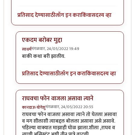
प्रतिसाद देण्यासाठी
लॉग इन करा
किंवा
सदस्य व्हा
एकदम बरोबर मुद्दा
मंगळवार, 24/05/2022 19:49
स्वधर्म
In reply to
फोन कोणाचा वाजला. राघवचा की
by
विजुभाऊ
बाकी कथा बरी झालीय.
प्रतिसाद देण्यासाठी
लॉग इन करा
किंवा
सदस्य व्हा
राघवचा फोन वाजला असावा त्याने
मंगळवार, 24/05/2022 20:55
कानडाऊ योगेशु
In reply to
फोन कोणाचा वाजला. राघवचा की
by
विजुभाऊ
राघवचा फोन वाजला असावा त्याने तो घेतला असावा
व मग शीलाशी त्याबद्दल बोलला असावा असे असावे.
पहिल्या वाक्यात माझाही घोळ झाला.शीला ,राघव व
त्याची असिस्टंट अशी तीन पात्रे वाटली.