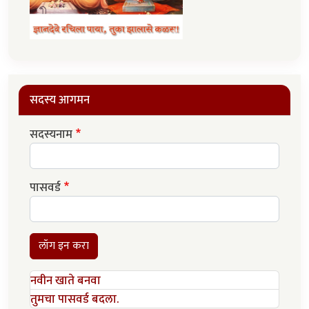
सदस्य आगमन
सदस्यनाम
पासवर्ड
लॉग इन करा
नवीन खाते बनवा
तुमचा पासवर्ड बदला.