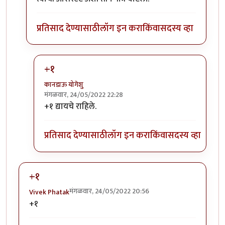
प्रतिसाद देण्यासाठी
लॉग इन करा
किंवा
सदस्य व्हा
+१
कानडाऊ योगेशु
मंगळवार, 24/05/2022 22:28
In reply to
राघवचा फोन वाजला असावा त्याने
by
कानडाऊ
+१ द्यायचे राहिले.
प्रतिसाद देण्यासाठी
लॉग इन करा
किंवा
सदस्य व्हा
+१
मंगळवार, 24/05/2022 20:56
Vivek Phatak
+१