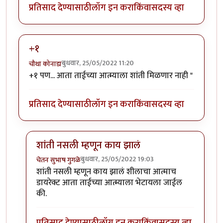
प्रतिसाद देण्यासाठी
लॉग इन करा
किंवा
सदस्य व्हा
+१
बुधवार, 25/05/2022 11:20
चौथा कोनाडा
+१ पण... आता ताईच्या आत्म्याला शांती मिळणार नाही "
प्रतिसाद देण्यासाठी
लॉग इन करा
किंवा
सदस्य व्हा
शांती नसली म्हणून काय झालं
बुधवार, 25/05/2022 19:03
चेतन सुभाष गुगळे
In reply to
+१
by
चौथा कोनाडा
शांती नसली म्हणून काय झालं शीलाचा आत्माच
डायरेक्ट आता ताईच्या आत्म्याला भेटायला जाईल
की.
प्रतिसाद देण्यासाठी
लॉग इन करा
किंवा
सदस्य व्हा