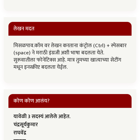
लेखन मदत
मिसळपाव.कॉम वर लेखन करताना कंट्रोल (Ctrl) + स्पेसबार
(space) ने मराठी इंग्रजी अशी भाषा बदलता येते.
सुरूवातीला फोनेटिक्स आहे. मात्र तुमच्या खात्याच्या सेटींग
मधून इनस्क्रीप्ट बदलता येईल.
कोण कोण आलंय?
यावेळी 3 सदस्यं आलेले आहेत.
चंद्रसूर्यकुमार
राघवेंद्र