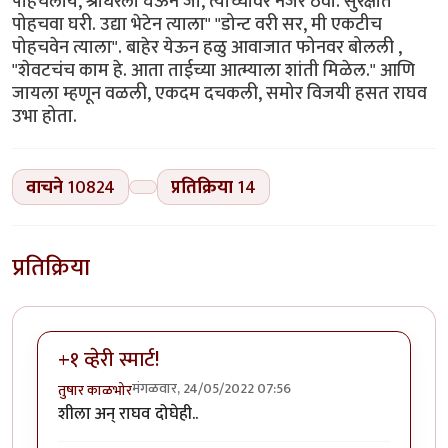
पोहचलाय, श्रीधरला घेऊन जा, त्याच्यावर नजर ठेवा. सुरक्षीत
पोहचवा घरी. उद्या भेटेन त्याला" "डोन्ट वरी सर, मी एकटीच
पोहचवेन त्याला". बाहेर येऊन हळु आवाजात फोनवर बोलली ,
"शेवटचंच काम हे. आता ताईच्या आत्म्याला शांती मिळेल." आणि
जायला म्हणून वळली, एकदम दचकली, समोर विजयी हसत राघव
उभा होता.
वाचने
10824
प्रतिक्रिया
14
प्रतिक्रिया
+१ व्हेरी स्मार्ट!
मंगळवार, 24/05/2022 07:56
तुषार काळभोर
शीला अन् राघव दोघेही..