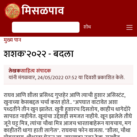
Skip to main content
मिसळपाव
शोध
शोध
मुख्य पान
शशक'२०२२ - बदला
लेखक
साहित्य संपादक
यांनी मंगळवार, 24/05/2022 07:52 या दिवशी प्रकाशित केले.
राघव आणि शीला प्रसिध्द गुप्तहेर आणि त्याची हुशार असिस्टंट,
खुनाच्या केसबद्दल चर्चा करत होते.. "अपघात वाटावेत अशा
पध्दतीने तीन खुन झालेत. खुनी हुशारच दिसतोय, काहीच धागेदोरे
सापडत नाहीयेत. खूनांचा उद्देशही समजत नाहीये. खून झालेले तीघे
जूने घट्ट मित्र, त्यांचा चौथा मित्र आजच भारताबाहेरून यायचाय, मग
काहीतरी धागा हाती लागेल". राघवचा फोन वाजला. "शीला, चौथा