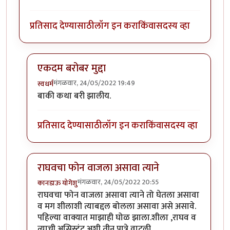
प्रतिसाद देण्यासाठी
लॉग इन करा
किंवा
सदस्य व्हा
एकदम बरोबर मुद्दा
मंगळवार, 24/05/2022 19:49
स्वधर्म
In reply to
फोन कोणाचा वाजला. राघवचा की
by
विजुभाऊ
बाकी कथा बरी झालीय.
प्रतिसाद देण्यासाठी
लॉग इन करा
किंवा
सदस्य व्हा
राघवचा फोन वाजला असावा त्याने
मंगळवार, 24/05/2022 20:55
कानडाऊ योगेशु
In reply to
फोन कोणाचा वाजला. राघवचा की
by
विजुभाऊ
राघवचा फोन वाजला असावा त्याने तो घेतला असावा
व मग शीलाशी त्याबद्दल बोलला असावा असे असावे.
पहिल्या वाक्यात माझाही घोळ झाला.शीला ,राघव व
त्याची असिस्टंट अशी तीन पात्रे वाटली.