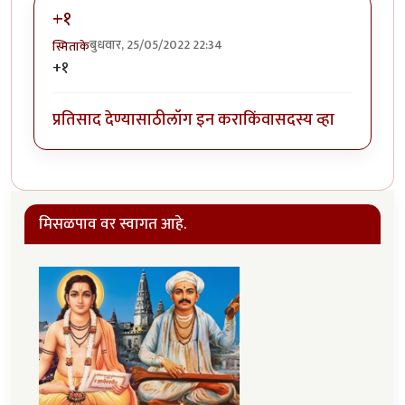
+१
बुधवार, 25/05/2022 22:34
स्मिताके
+१
प्रतिसाद देण्यासाठी
लॉग इन करा
किंवा
सदस्य व्हा
मिसळपाव वर स्वागत आहे.