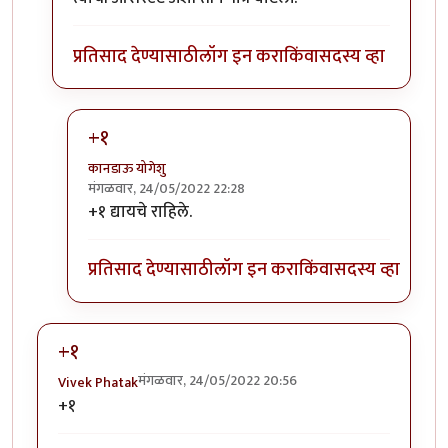
प्रतिसाद देण्यासाठी
लॉग इन करा
किंवा
सदस्य व्हा
+१
कानडाऊ योगेशु
मंगळवार, 24/05/2022 22:28
In reply to
राघवचा फोन वाजला असावा त्याने
by
कानडाऊ
+१ द्यायचे राहिले.
प्रतिसाद देण्यासाठी
लॉग इन करा
किंवा
सदस्य व्हा
+१
मंगळवार, 24/05/2022 20:56
Vivek Phatak
+१