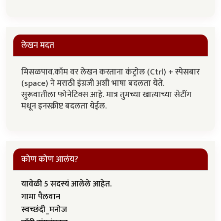
लेखन मदत
मिसळपाव.कॉम वर लेखन करताना कंट्रोल (Ctrl) + स्पेसबार
(space) ने मराठी इंग्रजी अशी भाषा बदलता येते.
सुरूवातीला फोनेटिक्स आहे. मात्र तुमच्या खात्याच्या सेटींग
मधून इनस्क्रीप्ट बदलता येईल.
कोण कोण आलंय?
यावेळी 5 सदस्यं आलेले आहेत.
गामा पैलवान
स्वच्छंदी_मनोज