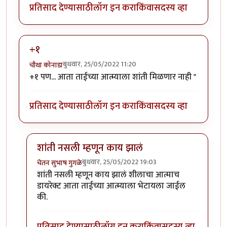
प्रतिसाद देण्यासाठी
लॉग इन करा
किंवा
सदस्य व्हा
+१
बुधवार, 25/05/2022 11:20
चौथा कोनाडा
+१ पण... आता ताईच्या आत्म्याला शांती मिळणार नाही "
प्रतिसाद देण्यासाठी
लॉग इन करा
किंवा
सदस्य व्हा
शांती नसली म्हणून काय झालं
बुधवार, 25/05/2022 19:03
चेतन सुभाष गुगळे
In reply to
+१
by
चौथा कोनाडा
शांती नसली म्हणून काय झालं शीलाचा आत्माच
डायरेक्ट आता ताईच्या आत्म्याला भेटायला जाईल
की.
प्रतिसाद देण्यासाठी
लॉग इन करा
किंवा
सदस्य व्हा