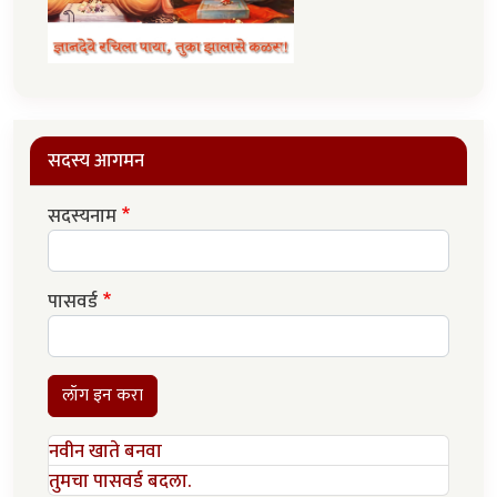
सदस्य आगमन
सदस्यनाम
पासवर्ड
लॉग इन करा
नवीन खाते बनवा
तुमचा पासवर्ड बदला.