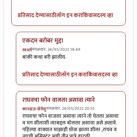
प्रतिसाद देण्यासाठी
लॉग इन करा
किंवा
सदस्य व्हा
एकदम बरोबर मुद्दा
मंगळवार, 24/05/2022 19:49
स्वधर्म
In reply to
फोन कोणाचा वाजला. राघवचा की
by
विजुभाऊ
बाकी कथा बरी झालीय.
प्रतिसाद देण्यासाठी
लॉग इन करा
किंवा
सदस्य व्हा
राघवचा फोन वाजला असावा त्याने
मंगळवार, 24/05/2022 20:55
कानडाऊ योगेशु
In reply to
फोन कोणाचा वाजला. राघवचा की
by
विजुभाऊ
राघवचा फोन वाजला असावा त्याने तो घेतला असावा
व मग शीलाशी त्याबद्दल बोलला असावा असे असावे.
पहिल्या वाक्यात माझाही घोळ झाला.शीला ,राघव व
त्याची असिस्टंट अशी तीन पात्रे वाटली.