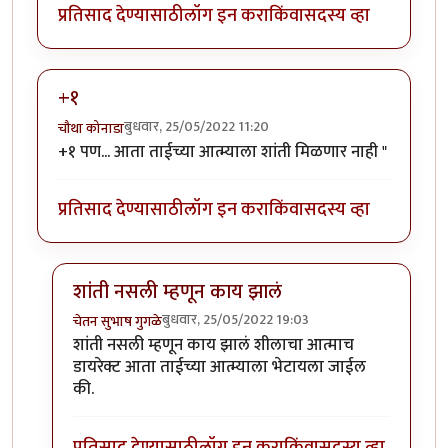
प्रतिसाद देण्यासाठी
लॉग इन करा
किंवा
सदस्य व्हा
+१
बुधवार, 25/05/2022 11:20
चौथा कोनाडा
+१ पण... आता ताईच्या आत्म्याला शांती मिळणार नाही "
प्रतिसाद देण्यासाठी
लॉग इन करा
किंवा
सदस्य व्हा
शांती नसली म्हणून काय झालं
बुधवार, 25/05/2022 19:03
चेतन सुभाष गुगळे
In reply to
+१
by
चौथा कोनाडा
शांती नसली म्हणून काय झालं शीलाचा आत्माच
डायरेक्ट आता ताईच्या आत्म्याला भेटायला जाईल
की.
प्रतिसाद देण्यासाठी
लॉग इन करा
किंवा
सदस्य व्हा