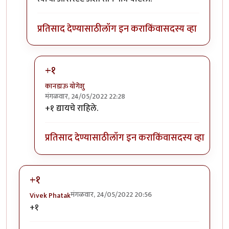
प्रतिसाद देण्यासाठी
लॉग इन करा
किंवा
सदस्य व्हा
+१
कानडाऊ योगेशु
मंगळवार, 24/05/2022 22:28
In reply to
राघवचा फोन वाजला असावा त्याने
by
कानडाऊ
+१ द्यायचे राहिले.
प्रतिसाद देण्यासाठी
लॉग इन करा
किंवा
सदस्य व्हा
+१
मंगळवार, 24/05/2022 20:56
Vivek Phatak
+१