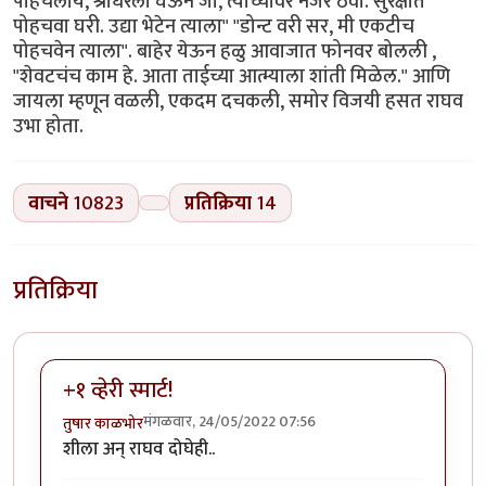
पोहचलाय, श्रीधरला घेऊन जा, त्याच्यावर नजर ठेवा. सुरक्षीत
पोहचवा घरी. उद्या भेटेन त्याला" "डोन्ट वरी सर, मी एकटीच
पोहचवेन त्याला". बाहेर येऊन हळु आवाजात फोनवर बोलली ,
"शेवटचंच काम हे. आता ताईच्या आत्म्याला शांती मिळेल." आणि
जायला म्हणून वळली, एकदम दचकली, समोर विजयी हसत राघव
उभा होता.
वाचने
10823
प्रतिक्रिया
14
प्रतिक्रिया
+१ व्हेरी स्मार्ट!
मंगळवार, 24/05/2022 07:56
तुषार काळभोर
शीला अन् राघव दोघेही..