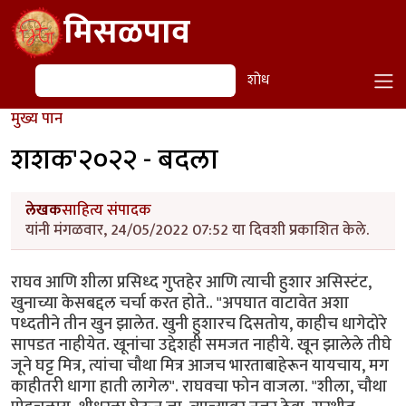
Skip to main content
मिसळपाव
शोध
शोध
मुख्य पान
शशक'२०२२ - बदला
लेखक
साहित्य संपादक
यांनी मंगळवार, 24/05/2022 07:52 या दिवशी प्रकाशित केले.
राघव आणि शीला प्रसिध्द गुप्तहेर आणि त्याची हुशार असिस्टंट,
खुनाच्या केसबद्दल चर्चा करत होते.. "अपघात वाटावेत अशा
पध्दतीने तीन खुन झालेत. खुनी हुशारच दिसतोय, काहीच धागेदोरे
सापडत नाहीयेत. खूनांचा उद्देशही समजत नाहीये. खून झालेले तीघे
जूने घट्ट मित्र, त्यांचा चौथा मित्र आजच भारताबाहेरून यायचाय, मग
काहीतरी धागा हाती लागेल". राघवचा फोन वाजला. "शीला, चौथा