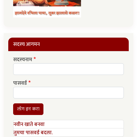
सदस्य आगमन
सदस्यनाम
पासवर्ड
लॉग इन करा
नवीन खाते बनवा
तुमचा पासवर्ड बदला.