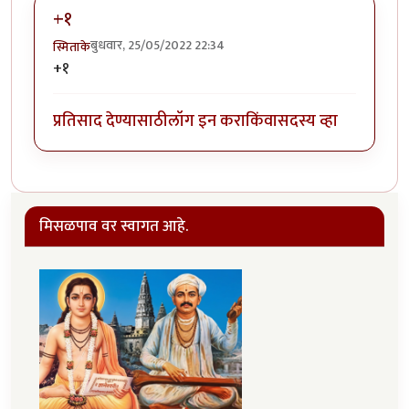
+१
बुधवार, 25/05/2022 22:34
स्मिताके
+१
प्रतिसाद देण्यासाठी
लॉग इन करा
किंवा
सदस्य व्हा
मिसळपाव वर स्वागत आहे.