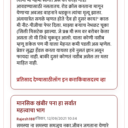
त्यांना मी नेहमी सांगत असे की काही गोष्टी
आवडण्यासाठी नसतातच. रोड क्रॉस करताना मागून
येणाऱ्या अवजड वाहनाने धडकून त्यांचा मृत्यू झाला.
अंत्ययात्रेत सगळे म्हणत होते 'दैव हो दुसरं काय?' काल
मी नीट-पीजीचा पेपर दिला. माझ्या बऱ्याच नेभळट चूका
(सिली मिसटेक झाल्या. जे प्रश्न मी रूम वर बरोबर केला
असता तो मी तिथे चुकवून आलो. याला कोणी नशीब
म्हणू शकेल पण मी याला मेहनत कमी पडली अस म्हणेल.
प्रेशर सुद्धा हँडल करता यायला हवे नुसतं ज्ञान असून
फायदा नाही. बाकी दुसरं कोणतं नशीब असेल तर मला
माहित नाही.
प्रतिसाद देण्यासाठी
लॉग इन करा
किंवा
सदस्य व्हा
मानसिक खंबीर पना हा सर्वात
महत्त्वाचा भाग
रविवार, 12/09/2021 10:34
Rajesh188
समस्या ना समस्या समजुच नका.जीवन जगताना येणारे