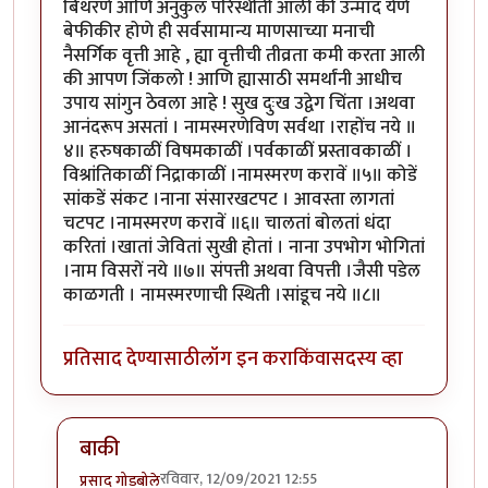
बिथरणे आणि अनुकुल परिस्थीती आली की उन्माद येणे
बेफीकीर होणे ही सर्वसामान्य माणसाच्या मनाची
नैसर्गिक वृत्ती आहे , ह्या वृत्तीची तीव्रता कमी करता आली
की आपण जिंकलो ! आणि ह्यासाठी समर्थांनी आधीच
उपाय सांगुन ठेवला आहे ! सुख दुःख उद्वेग चिंता ।अथवा
आनंदरूप असतां । नामस्मरणेविण सर्वथा ।राहोंच नये ॥
४॥ हरुषकाळीं विषमकाळीं ।पर्वकाळीं प्रस्तावकाळीं ।
विश्रांतिकाळीं निद्राकाळीं ।नामस्मरण करावें ॥५॥ कोडें
सांकडें संकट ।नाना संसारखटपट । आवस्ता लागतां
चटपट ।नामस्मरण करावें ॥६॥ चालतां बोलतां धंदा
करितां ।खातां जेवितां सुखी होतां । नाना उपभोग भोगितां
।नाम विसरों नये ॥७॥ संपत्ती अथवा विपत्ती ।जैसी पडेल
काळगती । नामस्मरणाची स्थिती ।सांडूच नये ॥८॥
प्रतिसाद देण्यासाठी
लॉग इन करा
किंवा
सदस्य व्हा
बाकी
रविवार, 12/09/2021 12:55
प्रसाद गोडबोले