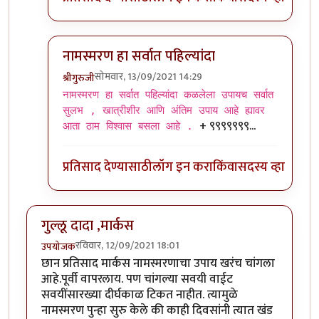
नामस्मरण हा सर्वात पहिल्यांदा
सोमवार, 13/09/2021 14:29
श्रीगुरुजी
In reply to
बाकी
by
प्रसाद गोडबोले
नामस्मरण हा सर्वात पहिल्यांदा कळलेला उपायच सर्वात
सुलभ , खात्रीशीर आणि अंतिम उपाय आहे ह्यावर
+ ९९९९९९९...
आता ठाम विश्वास बसला आहे .
प्रतिसाद देण्यासाठी
लॉग इन करा
किंवा
सदस्य व्हा
गुल्लू दादा ,मार्कस
रविवार, 12/09/2021 18:01
उपयोजक
छान प्रतिसाद मार्कस नामस्मरणाचा उपाय खरंच चांगला
आहे.पूर्वी वापरलाय. पण चांगल्या सवयी वाईट
सवयींसारख्या दीर्घकाळ टिकत नाहीत. त्यामुळे
नामस्मरण पुन्हा सुरु केले की काही दिवसांनी त्यात खंड