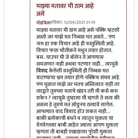
माझ्या मतावर मी ठाम आहे
असे
रविवार, 12/09/2021 21:19
गॉडजिला
In reply to
आपल्या मताचा आदर आहे…
by
गॉडजिला
माझ्या मतावर मी ठाम आहे असे नक्कि म्हटलो
अस्तो जर माझे मत निव्वळ मत असते… पण
नाम हा एक विचार आहे ही वस्तुस्थिती आहे.
विचार फक्त भौतीकते मधुन तयार होतात.
बस.. याउपर मी जे बोलेन ते आपणास
समजणार नाही अथवा पटणार नाही… त्यामुळे
विशद
केलेली वस्तुस्थिती ही निव्वळ मत
वाटण्याचा भ्रम तयार होणे नक्किच संभव आहे.
पण मुळात माझे जर मतच अस्तित्वात नाही तर
त्याद्वारे तुमच्या मताचे खंडन तरी मी कसे करु
शकेन ? त्यामूळे तुम्हाला मी म्हण्तो ते सत्य की
असत्य हे तुमचे मत सोडुनच ठरवावे लागेल.
आपल्यात वाद विवाद होउ शकत नाही…
बाकी प्रत्येकाची बंधने व त्यातुन मुक्तता या
वेगवेगळ्या बाबी आहेत ज्याला आपण मुक्तता
म्हणता ती बाबही एखाद्याला पुरेशी मुक्तता