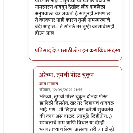
वाटणार नाही… तुमच्या व्याखेतील बंदीवास
नामस्मरण थांबवुन देखील
लोप पावलेला
अनुभवाला येउ शकतो हे सांगुनही आपणाला
ते करवणार नाही कारण तुम्ही नामस्मरणाचे
बंदी आहात… ते सोडले तर तुम्ही कासावीसही
होउन जाल.
प्रतिसाद देण्यासाठी
लॉग इन करा
किंवा
सदस्य व्हा
अरेच्या, तुमची पोस्ट चुकून
शाम भागवत
रविवार, 12/09/2021 21:55
In reply to
माझ्या मतावर मी ठाम आहे असे
by
गॉड
अरेच्या, तुमची पोस्ट चुकून दोनदा पोस्ट
झालेली दिसतेय. खर तर लिहायचं थांबवल
आहे. पण... मी लिहावं असं कोणी सुचवतंय
की काय असं वाटलं. त्यामुळे लिहीतोय. ;)
भगवंताचे नाम आणि विचार या दोन्ही
भगवंताच्याच प्रेरणा असल्या तरी त्या दोन्ही