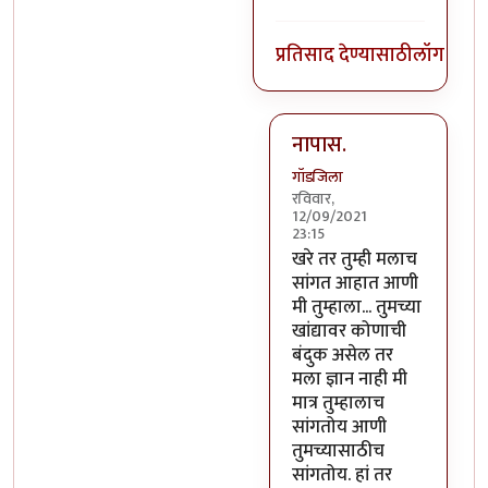
प्रतिसाद देण्यासाठी
लॉग इन क
नापास.
गॉडजिला
रविवार,
12/09/2021
23:15
In reply to
ज्यांच्यासाठी सां
खरे तर तुम्ही मलाच
सांगत आहात आणी
मी तुम्हाला... तुमच्या
खांद्यावर कोणाची
बंदुक असेल तर
मला ज्ञान नाही मी
मात्र तुम्हालाच
सांगतोय आणी
तुमच्यासाठीच
सांगतोय. हां तर