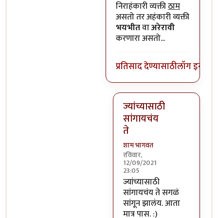
निराहंकारी व्यक्ती
ठाम
असतो तर अहंकारी व्यक्ती
भयभीत
वा
अरेरावी
करणारा असतो...
प्रतिसाद देण्यासाठी
लॉग इन कर
ज्यांच्यासाठी
सांगायचंय
ते
शाम भागवत
रविवार,
12/09/2021
23:05
In reply to
स्वनुभवातुन नाही 
ज्यांच्यासाठी
सांगायचंय ते सगळं
सांगून झालंय. आता
मात्र पास. :)