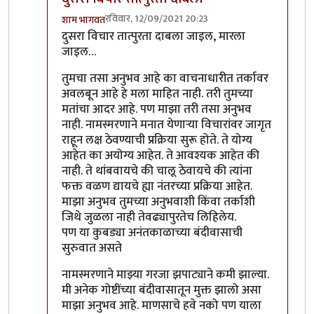
रविवार, 12/09/2021 20:23
शाम भागवत
In reply to
लक्ष नामस्मरणावर नाही
by
गॉडजिला
दुसरा विचार तात्पुरता दाबला जाइल, मारला
जाइल…
तुमचा तसा अनुभव आहे का वाचनाधारीत तर्कावर
अवलबून आहे हे मला माहित नाही. तरी तुमच्या
मतांचा आदर आहे. पण माझा तरी तसा अनुभव
नाही. नामस्मरणाने मनात येणार्‍या विचारांवर जागृत
राहून लक्ष ठेवण्याची प्रक्रिया सुरू होते. ते योग्य
आहेत का अयोग्य आहेत. ते आवश्यक आहेत की
नाही. ते थांबवायचे की चालू ठेवायचे की त्यांना
फक्त वळण द्यायचे ह्या नंतरच्या प्रक्रिया आहेत.
माझा अनुभव तुमच्या अनुभवाशी किंवा तर्काशी
जिथे जुळला नाही तेवढ्यापुरतेच लिहिलेय.
पण या कुबड्या अनंतकाळाच्या बंदीवासाची
सुरुवात असते
नामस्मरणाने माझ्या गरजा झपाट्याने कमी झाल्या.
मी अनेक गोष्टींच्या बंदीवासातून मुक्त झालो असा
माझा अनुभव आहे. माणसाचे हवे नको पण याला