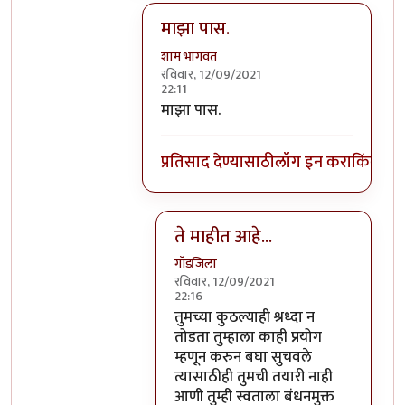
माझा पास.
शाम भागवत
रविवार, 12/09/2021
22:11
In reply to
ते मला माहीत आहे.
by
गॉडजिल
माझा पास.
प्रतिसाद देण्यासाठी
लॉग इन करा
किंवा
सदस
ते माहीत आहे...
गॉडजिला
रविवार, 12/09/2021
22:16
In reply to
माझा पास.
by
शाम भागवत
तुमच्या कुठल्याही श्रध्दा न
तोडता तुम्हाला काही प्रयोग
म्हणून करुन बघा सुचवले
त्यासाठीही तुमची तयारी नाही
आणी तुम्ही स्वताला बंधनमुक्त