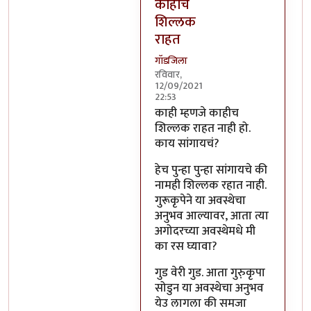
काहीच
शिल्लक
राहत
गॉडजिला
रविवार,
12/09/2021
22:53
In reply to
अहो, यानंतर शून्यावस्था 
काही म्हणजे काहीच
शिल्लक राहत नाही हो.
काय सांगायचं?
हेच पुन्हा पुन्हा सांगायचे की
नामही शिल्लक रहात नाही.
गुरूकृपेने या अवस्थेचा
अनुभव आल्यावर, आता त्या
अगोदरच्या अवस्थेमधे मी
का रस घ्यावा?
गुड वेरी गुड. आता गुरु़कृपा
सोडुन या अवस्थेचा अनुभव
येउ लागला की समजा