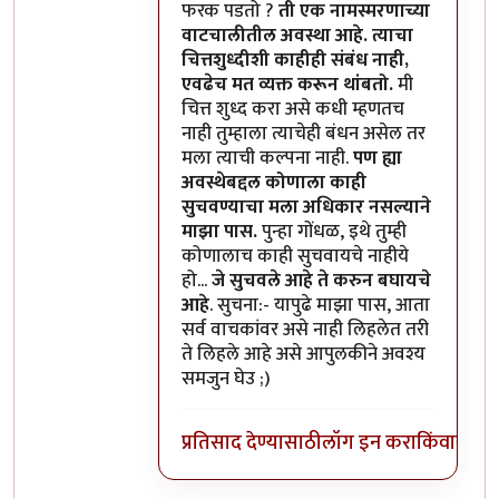
फरक पडतो ?
ती एक नामस्मरणाच्या
वाटचालीतील अवस्था आहे. त्याचा
चित्तशुध्दीशी काहीही संबंध नाही,
एवढेच मत व्यक्त करून थांबतो.
मी
चित्त शुध्द करा असे कधी म्हणतच
नाही तुम्हाला त्याचेही बंधन असेल तर
मला त्याची कल्पना नाही.
पण ह्या
अवस्थेबद्दल कोणाला काही
सुचवण्याचा मला अधिकार नसल्याने
माझा पास.
पुन्हा गोंधळ, इथे तुम्ही
कोणालाच काही सुचवायचे नाहीये
हो...
जे सुचवले आहे ते करुन बघायचे
आहे
. सुचना:- यापुढे माझा पास, आता
सर्व वाचकांवर असे नाही लिहलेत तरी
ते लिहले आहे असे आपुलकीने अवश्य
समजुन घेउ ;)
प्रतिसाद देण्यासाठी
लॉग इन करा
किंवा
सदस्य