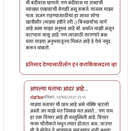
मी बंदीवास म्हणतो. पण बंदीवास या शब्दाची
व्याख्या एखाद्याची वेगळी असू शकते. यास्तव माझा
पास. सजग राहण्यासाठीचा हा साधा सोपा
खात्रीशीर (माझ्या दृष्टीने तरी :) बिनखर्चाचा मार्ग
आहे असा माझा अनुभव आहे बॉ. अर्थात माझी अजून
वाटचाल चालू आहे. पण त्यासाठी लागणारे बळ
मला माझ्या अनुभवातूनच मिळत आहे हे येथे नमूद
करून थांबतो.
प्रतिसाद देण्यासाठी
लॉग इन करा
किंवा
सदस्य व्हा
आपल्या मताचा आदर आहे…
रविवार, 12/09/2021 21:15
गॉडजिला
In reply to
दुसरा विचार तात्पुरता दाबला
by
शाम भागव
माझ्या मतावर मी ठाम आहे असे नक्कि म्हटलो
अस्तो जर माझे मत निव्वळ मत असते… पण नाम
हा एक विचार आहे ही वस्तुस्थिती आहे. विचार
फक्त भौतीकते मधुन तयार होतात. बस.. याउपर
मी जे बोलेन ते आपणास समजणार नाही अथवा