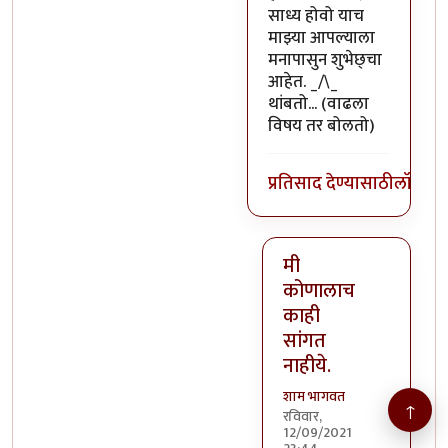
साध्य होवो याच
माझ्या आपल्याला
मनापासुन शुभेछ्चा
आहेत. _/\_
थांबतो... (वाढला
विषय तर बोलतो)
प्रतिसाद देण्यासाठी
लॉग इन
मी
कोणालाच
काही
सांगत
नाहीये.
शाम भागवत
↑
रविवार,
12/09/2021