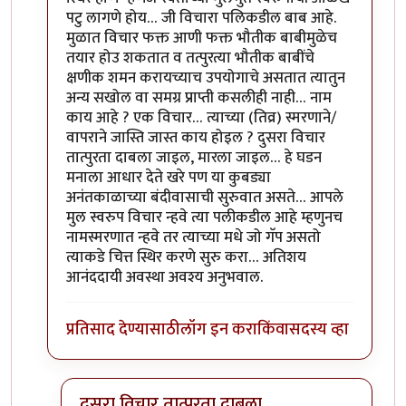
पटु लागणे होय… जी विचारा पलिकडील बाब आहे.
मुळात विचार फक्त आणी फक्त भौतीक बाबीमुळेच
तयार होउ शकतात व तत्पुरत्या भौतीक बाबींचे
क्षणीक शमन करायच्याच उपयोगाचे असतात त्यातुन
अन्य सखोल वा समग्र प्राप्ती कसलीही नाही… नाम
काय आहे ? एक विचार… त्याच्या (तिव्र) स्मरणाने/
वापराने जास्ति जास्त काय होइल ? दुसरा विचार
तात्पुरता दाबला जाइल, मारला जाइल… हे घडन
मनाला आधार देते खरे पण या कुबड्या
अनंतकाळाच्या बंदीवासाची सुरुवात असते… आपले
मुल स्वरुप विचार न्हवे त्या पलीकडील आहे म्हणुनच
नामस्मरणात न्हवे तर त्याच्या मधे जो गॅप असतो
त्याकडे चित्त स्थिर करणे सुरु करा… अतिशय
आनंददायी अवस्था अवश्य अनुभवाल.
प्रतिसाद देण्यासाठी
लॉग इन करा
किंवा
सदस्य व्हा
दुसरा विचार तात्पुरता दाबला