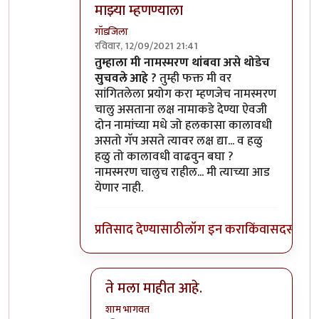
माझ्या म्हणण्याला
गॉडजिला
रविवार, 12/09/2021 21:41
In reply to
माझा पास.
by
शाम भागवत
तुम्हाला मी नामस्मरण थांबवा असे थोडेच
सुचवले आहे ?
तुम्ही फक्त मी वर
सांगितलेला प्रयोग करा म्हणजेच नामस्मरण
चालु असताना लक्ष नामाकडे देण्या ऐवजी
दोन नामांच्या मधे जो हलकासा कालावधी
असतो गॅप असते त्यावर लक्ष द्या... व हळु
हळु तो कालावधी वाढवुन बघा ?
नामस्मरण चालुच राहील... मी त्याच्या आड
येणार नाही.
प्रतिसाद देण्यासाठी
लॉग इन करा
किंवा
सदस्य व्हा
ते मला माहीत आहे.
शाम भागवत