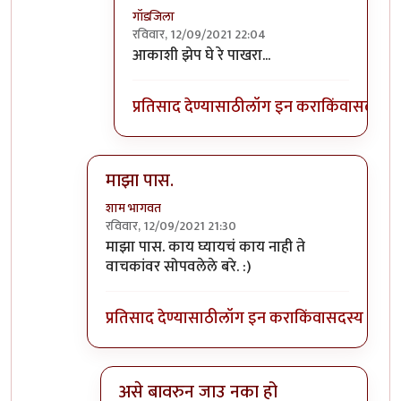
गॉडजिला
रविवार, 12/09/2021 22:04
In reply to
अरेच्या, तुमची पोस्ट चुकून
by
शाम भ
आकाशी झेप घे रे पाखरा...
प्रतिसाद देण्यासाठी
लॉग इन करा
किंवा
सदस्य व्
माझा पास.
शाम भागवत
रविवार, 12/09/2021 21:30
In reply to
आपल्या मताचा आदर आहे…
by
गॉडजिला
माझा पास. काय घ्यायचं काय नाही ते
वाचकांवर सोपवलेले बरे. :)
प्रतिसाद देण्यासाठी
लॉग इन करा
किंवा
सदस्य व्हा
असे बावरुन जाउ नका हो