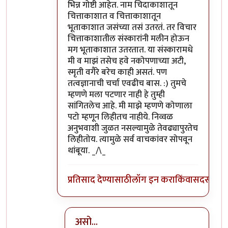
भिन्न गोष्टी आहेत. नाम चिदाकाशातून
चित्ताकाशात व चित्ताकाशातून
भूताकाशात जसंच्या तसं उतरतं. तर विचार
चित्ताकाशातील संस्कारांनी मलीन होऊन
मग भूताकाशात उतरतात. या संस्कारामधे
मी व माझं तसेच हवे नकोपणाच्या अटी,
स्मृती वगैरे बरेच काही असतं. पण
तत्वज्ञानाची चर्चा एवढीच बास. :) तुमचे
म्हणणे मला पटणार नाही हे तुम्ही
सांगितलेच आहे. मी माझे म्हणणे कोणाला
पटो म्हणून लिहीतच नाहीये. निव्वळ
अनुभवाशी जुळत नसल्यामुळे तेवढ्यापुरतेच
लिहीतोय. त्यामुळे सर्व वाचकांवर सोपवून
थांबूया. _/\_
प्रतिसाद देण्यासाठी
लॉग इन करा
किंवा
सदस्य व्हा
असो...