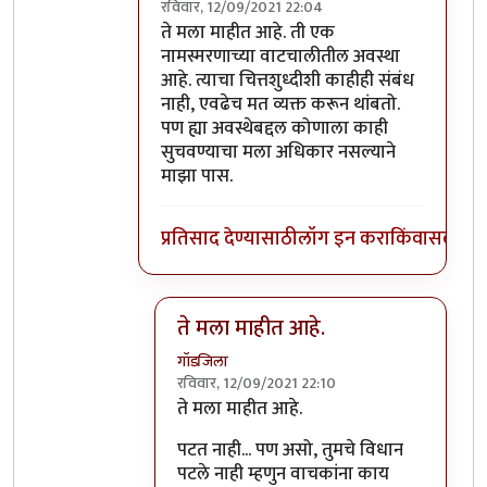
रविवार, 12/09/2021 22:04
In reply to
असे बावरुन जाउ नका हो माझ्या म्ह
ते मला माहीत आहे. ती एक
नामस्मरणाच्या वाटचालीतील अवस्था
आहे. त्याचा चित्तशुध्दीशी काहीही संबंध
नाही, एवढेच मत व्यक्त करून थांबतो.
पण ह्या अवस्थेबद्दल कोणाला काही
सुचवण्याचा मला अधिकार नसल्याने
माझा पास.
प्रतिसाद देण्यासाठी
लॉग इन करा
किंवा
सदस्य व्
ते मला माहीत आहे.
गॉडजिला
रविवार, 12/09/2021 22:10
In reply to
ते मला माहीत आहे.
by
शाम भाग
ते मला माहीत आहे.
पटत नाही... पण असो, तुमचे विधान
पटले नाही म्हणुन वाचकांना काय