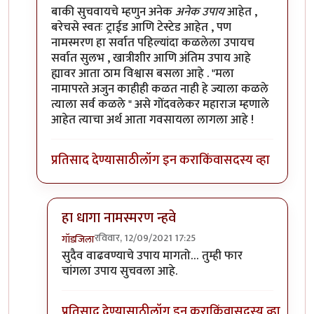
In reply to
वैयक्तिक अनुभव असा आहे की
by
प्रसाद गोडबोले
बाकी सुचवायचे म्हणुन अनेक
अनेक उपाय
आहेत ,
बरेचसे स्वतः ट्राईड आणि टेस्टेड आहेत , पण
नामस्मरण हा सर्वात पहिल्यांदा कळलेला उपायच
सर्वात सुलभ , खात्रीशीर आणि अंतिम उपाय आहे
ह्यावर आता ठाम विश्वास बसला आहे . "मला
नामापरते अजुन काहीही कळत नाही हे ज्याला कळले
त्याला सर्व कळले " असे गोंदवलेकर महाराज म्हणाले
आहेत त्याचा अर्थ आता गवसायला लागला आहे !
प्रतिसाद देण्यासाठी
लॉग इन करा
किंवा
सदस्य व्हा
हा धागा नामस्मरण न्हवे
रविवार, 12/09/2021 17:25
गॉडजिला
In reply to
बाकी
by
प्रसाद गोडबोले
सुदैव वाढवण्याचे उपाय मागतो… तुम्ही फार
चांगला उपाय सुचवला आहे.
प्रतिसाद देण्यासाठी
लॉग इन करा
किंवा
सदस्य व्हा