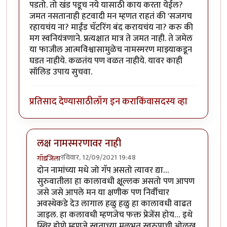
पडतो. तो खंड पडूच नये यासाठी काय करता येईल?
जमत नसतानाही हटवादी मन म्हणत राहतं की 'सजगच
रहायचंय ना? माईंड चॅटरिंग बंद करायचंय ना? करु की
मग स्वनियंत्रणाने. प्रत्यक्षात मात्र ते जमत नाही. ते जमेल
या फाजील आत्मविश्वासामुळेच नामस्मरण माझ्याकडून
घडत नाहीये. कळतंय पण वळत नाहीये. यावर काही
सॉलिड उपाय सुचवा.
प्रतिसाद देण्यासाठी
लॉग इन करा
किंवा
सदस्य व्हा
लक्ष नामस्मरणावर नाही
रविवार, 12/09/2021 19:48
गॉडजिला
In reply to
गुल्लू दादा ,मार्कस
by
उपयोजक
दोन नामांच्या मधे जो गॅप असतो त्यावर द्या…
सुरुवातीला हा कालावधी क्षूल्लक असतो पण आपण
जसे जसे आपले मन या क्षणीक पण निर्वीचार
अवस्थेकडे देउ लागाल हळु हळु हा कालावधी वाढत
जाइल. हा कलावधी म्हणजेच फक्त प्रेजेंस होय… इथे
स्थिर होणे म्हणजे स्वताच्या मुलभुत स्वरुपाची ओळख