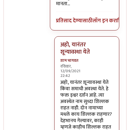
मानता...
प्रतिसाद देण्यासाठी
लॉग इन करा
किंवा
स
अहो, यानंतर
शून्यावस्था येते
शाम भागवत
रविवार,
12/09/2021
22:42
In reply to
ते माहीत आहे...
by
गॉडजि
अहो, यानंतर शून्यावस्था येते
किंवा समाधी अवस्था येते. हे
फक्त इश्वर दर्शन आहे. त्या
अवस्थेत नाम सुध्दा शिल्लक
राहत नाही. दोन नामाच्या
मधले काय शिल्लक राहणार?
देहभानच गेल्यावर, काही
म्हणजे काहीच शिल्लक राहत