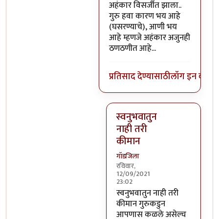
अहंकार विसर्जीत झाला..
गुरु हवा कारण भय आहे
(घसरण्याचे), आणी भय
आहे म्हणजे अहंकार अजुनही
ठणठणीत आहे...
प्रतिसाद देण्यासाठी
लॉग इन करा
कि
स्वनुभवातुन
नाही तरी
कीमान
गॉडजिला
रविवार,
12/09/2021
23:02
In reply to
काही म्हणजे काहीच 
स्वनुभवातुन नाही तरी
कीमान गुरुकडुन
आपणास कळले असेल्च