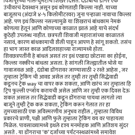
विजापूरच्या गोल-घुमटाचं शिखर दिसतं. दंडोबाचा डोंगर एक
उंचीवरचं देवस्थान असून इथं कोणताही किल्ला नाही. याच्या
बाजूलाच (अंदाजे ४-५ किलोमीटरवर) जुना पन्हाळा नावाचा किल्ला
आहे. पण इथं किल्ला नसल्यामुळे या शिखराचं बांधकाम नेमकं
कोणत्या हेतूनं आणि कोणाच्या काळात झालं आहे याचे संदर्भ
कुठेही उपलब्ध नाहीत. छत्रपती शिवाजी महाराजांच्या काळातलं
नसावं, कारण बांधकामाची शैली पाहून आपण हे सांगू शकतो. तसंच
हा भाग जास्त काळ आदिलशहाच्या राज्यामध्ये होता.
शिवछत्रपतींनी हे बांधलं असतं तर इथं एखादा छोटासा का होईना,
किल्ला नक्कीच बांधला असता. हे सांगली जिल्ह्यातील भोसे या
गावाजवळ आहे , दंडोबा डोंगरावर जाण्यासाठी २ रस्ते आहेस , जर
तुम्हाला ट्रेकिंग ची आवड असेल तर तुम्ही तर तुम्ही सिद्धेवाडी
कडूनच ट्रेक way चा वापर करू शकता, आणि खरंच जर तुम्हाला हि
ट्रिप फुल्ली एन्जॉय करायची असेल आणि जर तुम्ही एक दिवस देऊ
शकत असाल तर सिद्धेवाडी कडून डोंगराचा पायथा लागतो त्या
बाजूने तुम्ही ट्रेक करू शकता, ट्रेकिंग करून गेलात तर हा
तुमच्यासाठी एक अविस्मरणीय अनुभव राहील , तुम्हाला विविध
प्रकारचे प्राणी, पक्षी आणि फुले तुम्हाला ट्रेकिंग वय वर पाहायला
मिळेल. पावसाळ्यामध्ये इथले दृश्य मनमोहक आणि अतिशय सुंदर
असते . या डोंगराचा ‘क’ दर्जाच्या पर्यटनस्थळांमध्ये समावेश