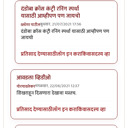
दंडोबा क्रॉस कंट्री रनिंग स्पर्धा
यासाठी आम्हीपण पण जायचो
बुधवार, 21/07/2021 17:56
व्लॉगर पाटील
In reply to
मी लहान असताना सांगलीतल्या
by
चावटमेला
दंडोबा क्रॉस कंट्री रनिंग स्पर्धा यासाठी आम्हीपण पण
जायचो
प्रतिसाद देण्यासाठी
लॉग इन करा
किंवा
सदस्य व्हा
आवडला व्हिडीओ
मंगळवार, 22/06/2021 12:37
गोरगावलेकर
शिखराहून दिसणारा देखावा मस्तच.
प्रतिसाद देण्यासाठी
लॉग इन करा
किंवा
सदस्य व्हा