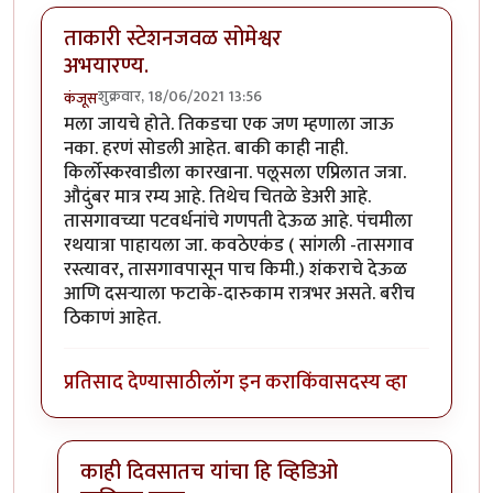
ताकारी स्टेशनजवळ सोमेश्वर
अभयारण्य.
शुक्रवार, 18/06/2021 13:56
कंजूस
मला जायचे होते. तिकडचा एक जण म्हणाला जाऊ
नका. हरणं सोडली आहेत. बाकी काही नाही.
किर्लोस्करवाडीला कारखाना. पलूसला एप्रिलात जत्रा.
औदुंबर मात्र रम्य आहे. तिथेच चितळे डेअरी आहे.
तासगावच्या पटवर्धनांचे गणपती देऊळ आहे. पंचमीला
रथयात्रा पाहायला जा. कवठेएकंड ( सांगली -तासगाव
रस्त्यावर, तासगावपासून पाच किमी.) शंकराचे देऊळ
आणि दसऱ्याला फटाके-दारुकाम रात्रभर असते. बरीच
ठिकाणं आहेत.
प्रतिसाद देण्यासाठी
लॉग इन करा
किंवा
सदस्य व्हा
काही दिवसातच यांचा हि व्हिडिओ