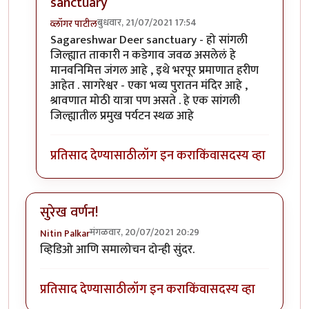
sanctuary
बुधवार, 21/07/2021 17:54
व्लॉगर पाटील
In reply to
ताकारी
by
चौकस२१२
Sagareshwar Deer sanctuary - हो सांगली
जिल्ह्यात ताकारी न कडेगाव जवळ असलेलं हे
मानवनिमित्त जंगल आहे , इथे भरपूर प्रमाणात हरीण
आहेत . सागरेश्वर - एका भव्य पुरातन मंदिर आहे ,
श्रावणात मोठी यात्रा पण असते . हे एक सांगली
जिल्ह्यातील प्रमुख पर्यटन स्थळ आहे
प्रतिसाद देण्यासाठी
लॉग इन करा
किंवा
सदस्य व्हा
सुरेख वर्णन!
मंगळवार, 20/07/2021 20:29
Nitin Palkar
व्हिडिओ आणि समालोचन दोन्ही सुंदर.
प्रतिसाद देण्यासाठी
लॉग इन करा
किंवा
सदस्य व्हा