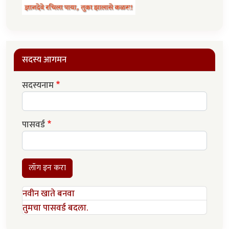
सदस्य आगमन
सदस्यनाम
पासवर्ड
लॉग इन करा
नवीन खाते बनवा
तुमचा पासवर्ड बदला.