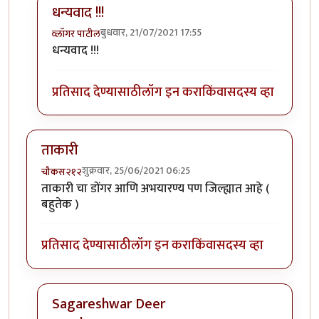
धन्यवाद !!!
बुधवार, 21/07/2021 17:55
व्लॉगर पाटील
In reply to
आवडला व्हिडीओ
by
गोरगावलेकर
धन्यवाद !!!
प्रतिसाद देण्यासाठी
लॉग इन करा
किंवा
सदस्य व्हा
ताकारी
शुक्रवार, 25/06/2021 06:25
चौकस२१२
ताकारी चा डोंगर आणि अभयारण्य पण जिल्ह्यात आहे (
बहुतेक )
प्रतिसाद देण्यासाठी
लॉग इन करा
किंवा
सदस्य व्हा
Sagareshwar Deer