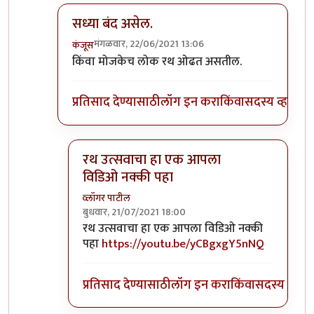
सध्या बंद असेल.
मंगळवार, 22/06/2021 13:06
कंजूस
In reply to
रथयात्रेचा व्हिडिओ
by
कपिलमुनी
किंवा मोजकेच लोक रथ ओढत असतील.
प्रतिसाद देण्यासाठी
लॉग इन करा
किंवा
सदस्य व्हा
रथ उत्सवाचा हा एक आपला
विडिओ नक्की पहा
व्लॉगर पाटील
बुधवार, 21/07/2021 18:00
In reply to
सध्या बंद असेल.
by
कंजूस
रथ उत्सवाचा हा एक आपला विडिओ नक्की
पहा
https://youtu.be/yCBgxgY5nNQ
प्रतिसाद देण्यासाठी
लॉग इन करा
किंवा
सदस्य व्हा