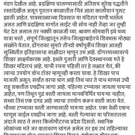
मंडप देखील आहे. प्रदक्षिणा घालण्यासाठी अतिशय सुरेख पद्धतीने
रस्तादेखील असून पुरातन काळातील चित्रं आता कालौघानं पुसट
झाली आहेत. पावसाळ्याच्या दिवसात या मंदिरात पाणी भरलेलं
असत आणि प्रदक्षिणा मार्गात लाईट ची सोय नाही तेंव्हा जर तुम्ही
भेट देत असाल तर नक्की काळजी घ्या. श्रावण सोमवारी इथे भव्य
यात्रा भरते , संपूर्ण जिल्ह्यातून तसेच जिल्ह्याबाहेरचे शिवभक्त मोठ्या
संख्येने येतात. डोंगरावर सुमारे तीनशे वर्षापूर्वीचं शिखर आजही
सुस्थितीत इतिहासाचा साक्षीदार म्हणून उभं आहे. डोंगरमाथ्यावरचे
शिखर आश्चर्यकारक आहे. इथले पुजारी आणि देवस्थानच्या मते हे
शिखर मंदिराचं आहे. याची रचना पहिली तर हे लक्षात येतं, की
त्याचा उपयोग वॉच टॉवर म्हणूनही करता यावा. हे शिखर पाच
माजली असून; सर्वांत वरचा भाग आहे तिथं चार ते पाच माणसं उभी
राहू शकतील एवढीच जागा आहे. पहिल्या टप्प्यावर जायला पायऱ्या
आहेत, पण तिथून पुढं वरती जायला मानवनिर्मित पायऱ्या नाहीत;
सध्या तिथं एक दगड आहे ज्याचा उपयोग करून वरती जाता येतं.
चौथ्या टप्प्यावर वरती जाण्यासाठी पायऱ्या आहेत. एका वेळी एकच
माणूस जाईल एवढीच जागा आहे. वरती गेल्यावर या परिसरातला
अंदाजे साठ ते सत्तर किलोमीटरचा प्रदेश दिसतो. स्थानिक
लोकांच्या मते जर वातावरण चांगलं असेल तर इथं उभं राहिल्यावर