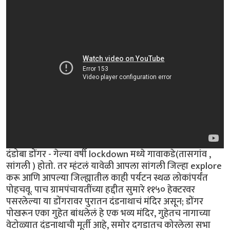
दंडोबा डोंगर - गेल्या वर्षी lockdown मध्ये गावाकडे(तासगांव ,
सांगली ) होतो. तर म्हंटलं यावेळी आपला सांगली जिल्हा explore
करू आणि आपल्या जिल्ह्यातील काही पर्यटन स्थळ लोकांपर्यंत
पोहचवू. पाच ग्रामपंचायतींच्या हद्दीत सुमारे ११५० हेक्टरवर
पसरलेल्या या डोंगरावर पुरातन दंडनाथाचं मंदिर असून; डोंगर
पोखरून एका गुहेत बांधलेलं हे एक भव्य मंदिर, गुहेतच नागाच्या
वेटोळ्यात दंडनाथाची मूर्ती आहे, समोर दगडातच कोरलेला सभा