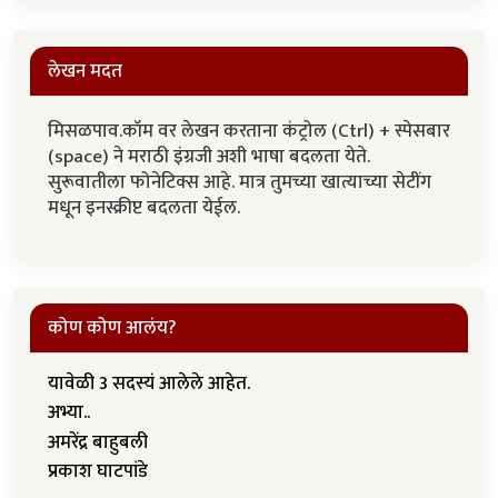
लेखन मदत
मिसळपाव.कॉम वर लेखन करताना कंट्रोल (Ctrl) + स्पेसबार
(space) ने मराठी इंग्रजी अशी भाषा बदलता येते.
सुरूवातीला फोनेटिक्स आहे. मात्र तुमच्या खात्याच्या सेटींग
मधून इनस्क्रीप्ट बदलता येईल.
कोण कोण आलंय?
यावेळी 3 सदस्यं आलेले आहेत.
अभ्या..
अमरेंद्र बाहुबली
प्रकाश घाटपांडे