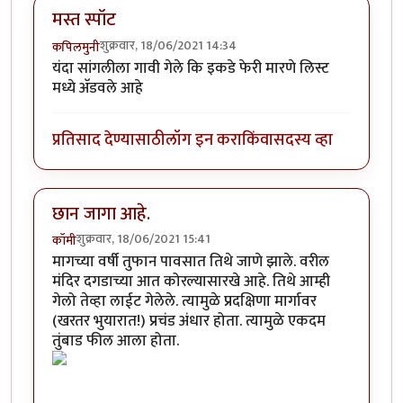
मस्त स्पॉट
शुक्रवार, 18/06/2021 14:34
कपिलमुनी
यंदा सांगलीला गावी गेले कि इकडे फेरी मारणे लिस्ट
मध्ये अ‍ॅडवले आहे
प्रतिसाद देण्यासाठी
लॉग इन करा
किंवा
सदस्य व्हा
छान जागा आहे.
शुक्रवार, 18/06/2021 15:41
कॉमी
मागच्या वर्षी तुफान पावसात तिथे जाणे झाले. वरील
मंदिर दगडाच्या आत कोरल्यासारखे आहे. तिथे आम्ही
गेलो तेव्हा लाईट गेलेले. त्यामुळे प्रदक्षिणा मार्गावर
(खरतर भुयारात!) प्रचंड अंधार होता. त्यामुळे एकदम
तुंबाड फील आला होता.