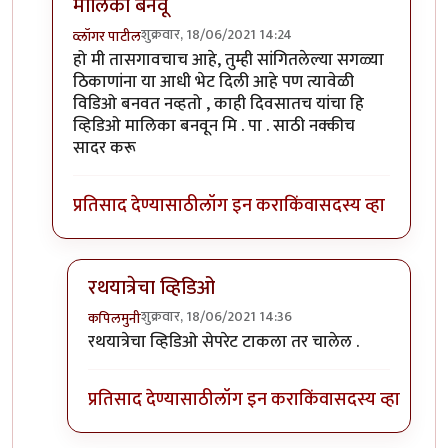
मालिका बनवू
शुक्रवार, 18/06/2021 14:24
व्लॉगर पाटील
In reply to
ताकारी स्टेशनजवळ सोमेश्वर अभयारण्य.
by
कंजू
हो मी तासगावचाच आहे, तुम्ही सांगितलेल्या सगळ्या
ठिकाणांना या आधी भेट दिली आहे पण त्यावेळी
विडिओ बनवत नव्हतो , काही दिवसातच यांचा हि
व्हिडिओ मालिका बनवून मि . पा . साठी नक्कीच
सादर करू
प्रतिसाद देण्यासाठी
लॉग इन करा
किंवा
सदस्य व्हा
रथयात्रेचा व्हिडिओ
शुक्रवार, 18/06/2021 14:36
कपिलमुनी
In reply to
काही दिवसातच यांचा हि व्हिडिओ मालिका बनव
रथयात्रेचा व्हिडिओ सेपरेट टाकला तर चालेल .
प्रतिसाद देण्यासाठी
लॉग इन करा
किंवा
सदस्य व्हा