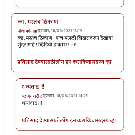
व्वा, मस्तच ठिकाण !
शुक्रवार, 18/06/2021 13:19
चौथा कोनाडा
व्वा, मस्तच ठिकाण ! पाच मजली शिखरावरून देखावा
सुंदर आहे ! व्हिडियो झकास ! +१
प्रतिसाद देण्यासाठी
लॉग इन करा
किंवा
सदस्य व्हा
धन्यवाद !!!
शुक्रवार, 18/06/2021 14:25
व्लॉगर पाटील
In reply to
व्वा, मस्तच ठिकाण !
by
चौथा कोनाडा
धन्यवाद !!!
प्रतिसाद देण्यासाठी
लॉग इन करा
किंवा
सदस्य व्हा