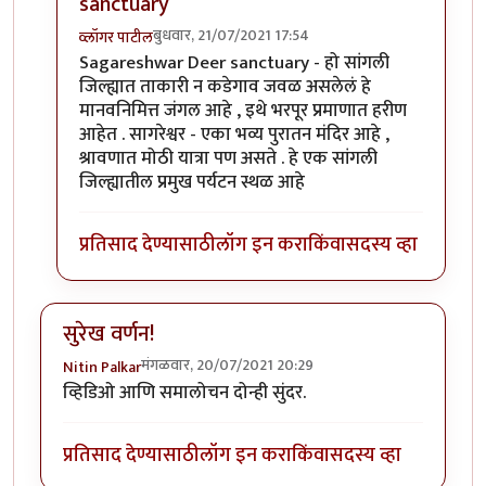
sanctuary
बुधवार, 21/07/2021 17:54
व्लॉगर पाटील
In reply to
ताकारी
by
चौकस२१२
Sagareshwar Deer sanctuary - हो सांगली
जिल्ह्यात ताकारी न कडेगाव जवळ असलेलं हे
मानवनिमित्त जंगल आहे , इथे भरपूर प्रमाणात हरीण
आहेत . सागरेश्वर - एका भव्य पुरातन मंदिर आहे ,
श्रावणात मोठी यात्रा पण असते . हे एक सांगली
जिल्ह्यातील प्रमुख पर्यटन स्थळ आहे
प्रतिसाद देण्यासाठी
लॉग इन करा
किंवा
सदस्य व्हा
सुरेख वर्णन!
मंगळवार, 20/07/2021 20:29
Nitin Palkar
व्हिडिओ आणि समालोचन दोन्ही सुंदर.
प्रतिसाद देण्यासाठी
लॉग इन करा
किंवा
सदस्य व्हा