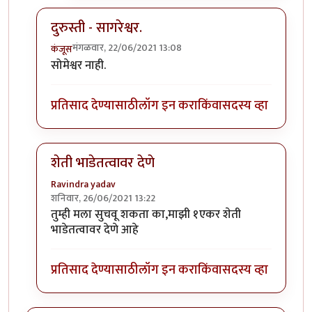
दुरुस्ती - सागरेश्वर.
मंगळवार, 22/06/2021 13:08
कंजूस
In reply to
ताकारी स्टेशनजवळ सोमेश्वर अभयारण्य.
by
कंजू
सोमेश्वर नाही.
प्रतिसाद देण्यासाठी
लॉग इन करा
किंवा
सदस्य व्हा
शेती भाडेतत्वावर देणे
Ravindra yadav
शनिवार, 26/06/2021 13:22
In reply to
ताकारी स्टेशनजवळ सोमेश्वर अभयारण्य.
by
कंजू
तुम्ही मला सुचवू शकता का,माझी १एकर शेती
भाडेतत्वावर देणे आहे
प्रतिसाद देण्यासाठी
लॉग इन करा
किंवा
सदस्य व्हा