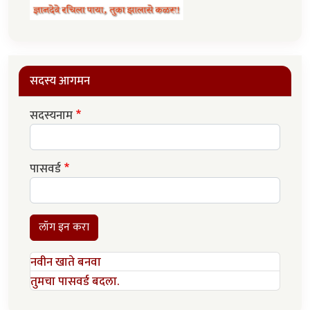
सदस्य आगमन
सदस्यनाम
पासवर्ड
लॉग इन करा
नवीन खाते बनवा
तुमचा पासवर्ड बदला.