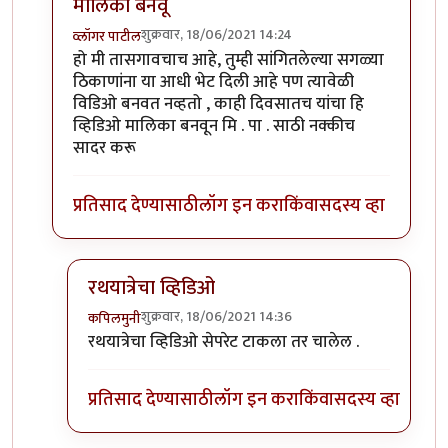
मालिका बनवू
शुक्रवार, 18/06/2021 14:24
व्लॉगर पाटील
In reply to
ताकारी स्टेशनजवळ सोमेश्वर अभयारण्य.
by
कंजू
हो मी तासगावचाच आहे, तुम्ही सांगितलेल्या सगळ्या
ठिकाणांना या आधी भेट दिली आहे पण त्यावेळी
विडिओ बनवत नव्हतो , काही दिवसातच यांचा हि
व्हिडिओ मालिका बनवून मि . पा . साठी नक्कीच
सादर करू
प्रतिसाद देण्यासाठी
लॉग इन करा
किंवा
सदस्य व्हा
रथयात्रेचा व्हिडिओ
शुक्रवार, 18/06/2021 14:36
कपिलमुनी
In reply to
काही दिवसातच यांचा हि व्हिडिओ मालिका बनव
रथयात्रेचा व्हिडिओ सेपरेट टाकला तर चालेल .
प्रतिसाद देण्यासाठी
लॉग इन करा
किंवा
सदस्य व्हा