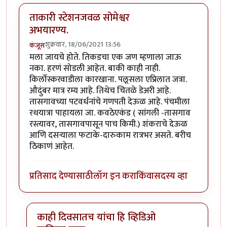
ताकारी स्टेशनजवळ सोमेश्वर
अभयारण्य.
शुक्रवार, 18/06/2021 13:56
कंजूस
मला जायचे होते. तिकडचा एक जण म्हणाला जाऊ
नका. हरणं सोडली आहेत. बाकी काही नाही.
किर्लोस्करवाडीला कारखाना. पलूसला एप्रिलात जत्रा.
औदुंबर मात्र रम्य आहे. तिथेच चितळे डेअरी आहे.
तासगावच्या पटवर्धनांचे गणपती देऊळ आहे. पंचमीला
रथयात्रा पाहायला जा. कवठेएकंड ( सांगली -तासगाव
रस्त्यावर, तासगावपासून पाच किमी.) शंकराचे देऊळ
आणि दसऱ्याला फटाके-दारुकाम रात्रभर असते. बरीच
ठिकाणं आहेत.
प्रतिसाद देण्यासाठी
लॉग इन करा
किंवा
सदस्य व्हा
काही दिवसातच यांचा हि व्हिडिओ