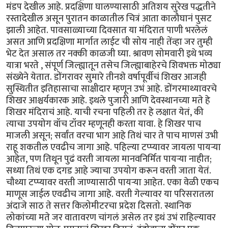
मंडप देखील आहे. प्रदक्षिणा घालण्यासाठी अतिशय सुरेख पद्धतीने
रस्तादेखील असून पुरातन काळातील चित्रं आता कालौघानं पुसट
झाली आहेत. पावसाळ्याच्या दिवसात या मंदिरात पाणी भरलेलं
असत आणि प्रदक्षिणा मार्गात लाईट ची सोय नाही तेंव्हा जर तुम्ही
भेट देत असाल तर नक्की काळजी घ्या. श्रावण सोमवारी इथे भव्य
यात्रा भरते , संपूर्ण जिल्ह्यातून तसेच जिल्ह्याबाहेरचे शिवभक्त मोठ्या
संख्येने येतात. डोंगरावर सुमारे तीनशे वर्षापूर्वीचं शिखर आजही
सुस्थितीत इतिहासाचा साक्षीदार म्हणून उभं आहे. डोंगरमाथ्यावरचे
शिखर आश्चर्यकारक आहे. इथले पुजारी आणि देवस्थानच्या मते हे
शिखर मंदिराचं आहे. याची रचना पहिली तर हे लक्षात येतं, की
त्याचा उपयोग वॉच टॉवर म्हणूनही करता यावा. हे शिखर पाच
माजली असून; सर्वांत वरचा भाग आहे तिथं चार ते पाच माणसं उभी
राहू शकतील एवढीच जागा आहे. पहिल्या टप्प्यावर जायला पायऱ्या
आहेत, पण तिथून पुढं वरती जायला मानवनिर्मित पायऱ्या नाहीत;
सध्या तिथं एक दगड आहे ज्याचा उपयोग करून वरती जाता येतं.
चौथ्या टप्प्यावर वरती जाण्यासाठी पायऱ्या आहेत. एका वेळी एकच
माणूस जाईल एवढीच जागा आहे. वरती गेल्यावर या परिसरातला
अंदाजे साठ ते सत्तर किलोमीटरचा प्रदेश दिसतो. स्थानिक
लोकांच्या मते जर वातावरण चांगलं असेल तर इथं उभं राहिल्यावर