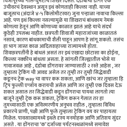
विजापूरच्या गोल-घुमटाचं शिखर दिसतं. दंडोबाचा डोंगर एक
उंचीवरचं देवस्थान असून इथं कोणताही किल्ला नाही. याच्या
बाजूलाच (अंदाजे ४-५ किलोमीटरवर) जुना पन्हाळा नावाचा किल्ला
आहे. पण इथं किल्ला नसल्यामुळे या शिखराचं बांधकाम नेमकं
कोणत्या हेतूनं आणि कोणाच्या काळात झालं आहे याचे संदर्भ
कुठेही उपलब्ध नाहीत. छत्रपती शिवाजी महाराजांच्या काळातलं
नसावं, कारण बांधकामाची शैली पाहून आपण हे सांगू शकतो. तसंच
हा भाग जास्त काळ आदिलशहाच्या राज्यामध्ये होता.
शिवछत्रपतींनी हे बांधलं असतं तर इथं एखादा छोटासा का होईना,
किल्ला नक्कीच बांधला असता. हे सांगली जिल्ह्यातील भोसे या
गावाजवळ आहे , दंडोबा डोंगरावर जाण्यासाठी २ रस्ते आहेस , जर
तुम्हाला ट्रेकिंग ची आवड असेल तर तुम्ही तर तुम्ही सिद्धेवाडी
कडूनच ट्रेक way चा वापर करू शकता, आणि खरंच जर तुम्हाला हि
ट्रिप फुल्ली एन्जॉय करायची असेल आणि जर तुम्ही एक दिवस देऊ
शकत असाल तर सिद्धेवाडी कडून डोंगराचा पायथा लागतो त्या
बाजूने तुम्ही ट्रेक करू शकता, ट्रेकिंग करून गेलात तर हा
तुमच्यासाठी एक अविस्मरणीय अनुभव राहील , तुम्हाला विविध
प्रकारचे प्राणी, पक्षी आणि फुले तुम्हाला ट्रेकिंग वय वर पाहायला
मिळेल. पावसाळ्यामध्ये इथले दृश्य मनमोहक आणि अतिशय सुंदर
असते . या डोंगराचा ‘क’ दर्जाच्या पर्यटनस्थळांमध्ये समावेश