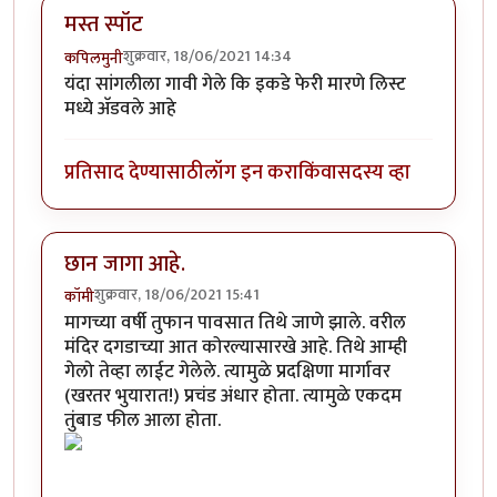
मस्त स्पॉट
शुक्रवार, 18/06/2021 14:34
कपिलमुनी
यंदा सांगलीला गावी गेले कि इकडे फेरी मारणे लिस्ट
मध्ये अ‍ॅडवले आहे
प्रतिसाद देण्यासाठी
लॉग इन करा
किंवा
सदस्य व्हा
छान जागा आहे.
शुक्रवार, 18/06/2021 15:41
कॉमी
मागच्या वर्षी तुफान पावसात तिथे जाणे झाले. वरील
मंदिर दगडाच्या आत कोरल्यासारखे आहे. तिथे आम्ही
गेलो तेव्हा लाईट गेलेले. त्यामुळे प्रदक्षिणा मार्गावर
(खरतर भुयारात!) प्रचंड अंधार होता. त्यामुळे एकदम
तुंबाड फील आला होता.