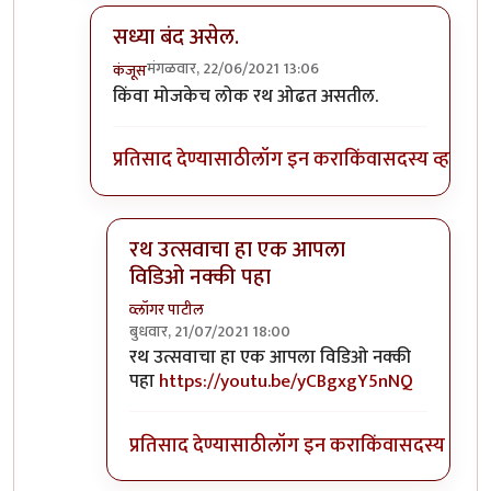
सध्या बंद असेल.
मंगळवार, 22/06/2021 13:06
कंजूस
In reply to
रथयात्रेचा व्हिडिओ
by
कपिलमुनी
किंवा मोजकेच लोक रथ ओढत असतील.
प्रतिसाद देण्यासाठी
लॉग इन करा
किंवा
सदस्य व्हा
रथ उत्सवाचा हा एक आपला
विडिओ नक्की पहा
व्लॉगर पाटील
बुधवार, 21/07/2021 18:00
In reply to
सध्या बंद असेल.
by
कंजूस
रथ उत्सवाचा हा एक आपला विडिओ नक्की
पहा
https://youtu.be/yCBgxgY5nNQ
प्रतिसाद देण्यासाठी
लॉग इन करा
किंवा
सदस्य व्हा