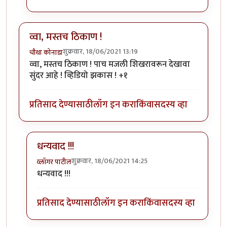
व्वा, मस्तच ठिकाण !
शुक्रवार, 18/06/2021 13:19
चौथा कोनाडा
व्वा, मस्तच ठिकाण ! पाच मजली शिखरावरून देखावा
सुंदर आहे ! व्हिडियो झकास ! +१
प्रतिसाद देण्यासाठी
लॉग इन करा
किंवा
सदस्य व्हा
धन्यवाद !!!
शुक्रवार, 18/06/2021 14:25
व्लॉगर पाटील
In reply to
व्वा, मस्तच ठिकाण !
by
चौथा कोनाडा
धन्यवाद !!!
प्रतिसाद देण्यासाठी
लॉग इन करा
किंवा
सदस्य व्हा