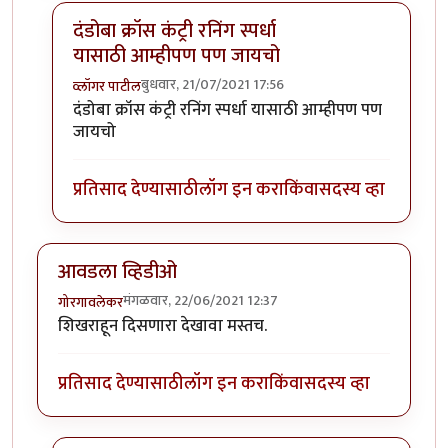
दंडोबा क्रॉस कंट्री रनिंग स्पर्धा
यासाठी आम्हीपण पण जायचो
बुधवार, 21/07/2021 17:56
व्लॉगर पाटील
In reply to
मी लहान असताना सांगलीतल्या
by
चावटमेला
दंडोबा क्रॉस कंट्री रनिंग स्पर्धा यासाठी आम्हीपण पण
जायचो
प्रतिसाद देण्यासाठी
लॉग इन करा
किंवा
सदस्य व्हा
आवडला व्हिडीओ
मंगळवार, 22/06/2021 12:37
गोरगावलेकर
शिखराहून दिसणारा देखावा मस्तच.
प्रतिसाद देण्यासाठी
लॉग इन करा
किंवा
सदस्य व्हा