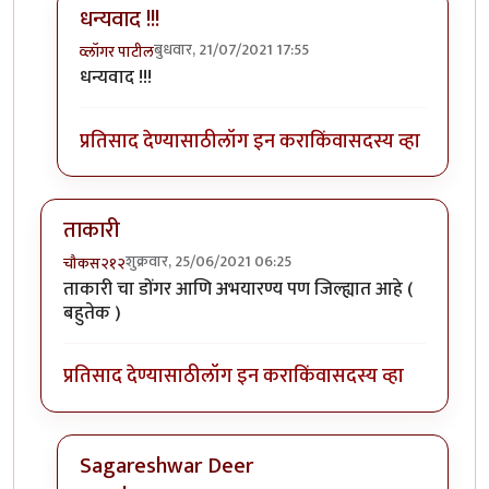
धन्यवाद !!!
बुधवार, 21/07/2021 17:55
व्लॉगर पाटील
In reply to
आवडला व्हिडीओ
by
गोरगावलेकर
धन्यवाद !!!
प्रतिसाद देण्यासाठी
लॉग इन करा
किंवा
सदस्य व्हा
ताकारी
शुक्रवार, 25/06/2021 06:25
चौकस२१२
ताकारी चा डोंगर आणि अभयारण्य पण जिल्ह्यात आहे (
बहुतेक )
प्रतिसाद देण्यासाठी
लॉग इन करा
किंवा
सदस्य व्हा
Sagareshwar Deer