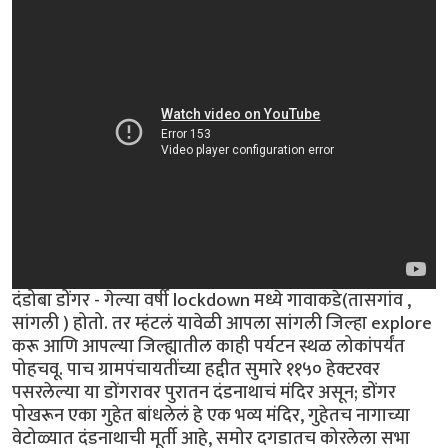
दंडोबा डोंगर - गेल्या वर्षी lockdown मध्ये गावाकडे(तासगांव ,
सांगली ) होतो. तर म्हंटलं यावेळी आपला सांगली जिल्हा explore
करू आणि आपल्या जिल्ह्यातील काही पर्यटन स्थळ लोकांपर्यंत
पोहचवू. पाच ग्रामपंचायतींच्या हद्दीत सुमारे ११५० हेक्टरवर
पसरलेल्या या डोंगरावर पुरातन दंडनाथाचं मंदिर असून; डोंगर
पोखरून एका गुहेत बांधलेलं हे एक भव्य मंदिर, गुहेतच नागाच्या
वेटोळ्यात दंडनाथाची मूर्ती आहे, समोर दगडातच कोरलेला सभा