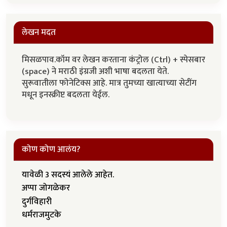
लेखन मदत
मिसळपाव.कॉम वर लेखन करताना कंट्रोल (Ctrl) + स्पेसबार
(space) ने मराठी इंग्रजी अशी भाषा बदलता येते.
सुरूवातीला फोनेटिक्स आहे. मात्र तुमच्या खात्याच्या सेटींग
मधून इनस्क्रीप्ट बदलता येईल.
कोण कोण आलंय?
यावेळी 3 सदस्यं आलेले आहेत.
अप्पा जोगळेकर
दुर्गविहारी
धर्मराजमुटके